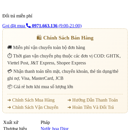
Đổi trả miễn phí
Gọi đặt mua
0971.663.136
(9:00-21:00)
🛍️
Chính Sách Bán Hàng
🚚 Miễn phí vận chuyển toàn bộ đơn hàng
⏱️ Thời gian vận chuyển phụ thuộc các đơn vị COD: GHTK,
Viettel Post, J&T Express, Shopee Express
💳 Nhận thanh toán tiền mặt, chuyển khoản, thẻ tín dụng/thẻ
ghi nợ, Visa, MasterCard, JCB
📦 Giá rẻ hơn khi mua số lượng lớn
➜ Chính Sách Mua Hàng
➜ Hướng Dẫn Thanh Toán
➜ Chính Sách Vận Chuyển
➜ Hoàn Tiền Và Đổi Trả
Xuất xứ
Pháp
Thương hiệu
Nước hoa Dior