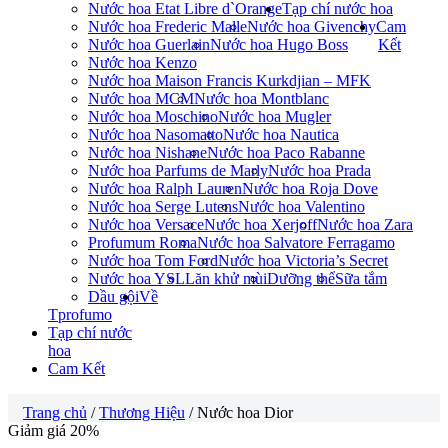
Nước hoa Etat Libre d`Orange
Tạp chí nước hoa
Nước hoa Frederic Malle
Nước hoa Givenchy
Cam
Nước hoa Guerlain
Nước hoa Hugo Boss
Kết
Nước hoa Kenzo
Nước hoa Maison Francis Kurkdjian – MFK
Nước hoa MCM
Nước hoa Montblanc
Nước hoa Moschino
Nước hoa Mugler
Nước hoa Nasomatto
Nước hoa Nautica
Nước hoa Nishane
Nước hoa Paco Rabanne
Nước hoa Parfums de Marly
Nước hoa Prada
Nước hoa Ralph Lauren
Nước hoa Roja Dove
Nước hoa Serge Lutens
Nước hoa Valentino
Nước hoa Versace
Nước hoa Xerjoff
Nước hoa Zara
Profumum Roma
Nước hoa Salvatore Ferragamo
Nước hoa Tom Ford
Nước hoa Victoria’s Secret
Nước hoa YSL
Lăn khử mùi
Dưỡng thể
Sữa tắm
Dầu gội
Về
Tprofumo
Tạp chí nước
hoa
Cam Kết
Trang chủ
/
Thương Hiệu
/ Nước hoa Dior
Giảm giá 20%