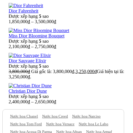
Dior Fahrenheit
Được xếp hạng
5
sao
1,850,000
₫
–
3,500,000
₫
Miss Dior Blooming Bouquet
Được xếp hạng
5
sao
2,100,000
₫
–
2,750,000
₫
Dior Sauvage Elixir
Được xếp hạng
5
sao
3,800,000
₫
Giá gốc là: 3,800,000₫.
3,250,000
₫
Giá hiện tại là:
3,250,000₫.
Christian Dior Dune
Được xếp hạng
5
sao
2,400,000
₫
–
2,650,000
₫
Nước hoa Chanel
Nước hoa Creed
Nước hoa Narciso
Nước hoa Tom Ford
Nước hoa Versace
Nước hoa Le Labo
Nước hoa Acqua Di Parma
Nước hoa Afnan
Nước hoa Armaf