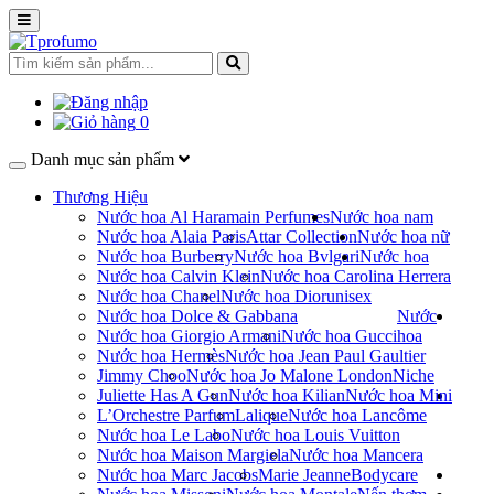
0
Danh mục sản phẩm
Thương Hiệu
Nước hoa Al Haramain Perfumes
Nước hoa nam
Nước hoa Alaia Paris
Attar Collection
Nước hoa nữ
Nước hoa Burberry
Nước hoa Bvlgari
Nước hoa
Nước hoa Calvin Klein
Nước hoa Carolina Herrera
Nước hoa Chanel
Nước hoa Dior
unisex
Nước hoa Dolce & Gabbana
Nước
Nước hoa Giorgio Armani
Nước hoa Gucci
hoa
Nước hoa Hermès
Nước hoa Jean Paul Gaultier
Jimmy Choo
Nước hoa Jo Malone London
Niche
Juliette Has A Gun
Nước hoa Kilian
Nước hoa Mini
L’Orchestre Parfum
Lalique
Nước hoa Lancôme
Nước hoa Le Labo
Nước hoa Louis Vuitton
Nước hoa Maison Margiela
Nước hoa Mancera
Nước hoa Marc Jacobs
Marie Jeanne
Bodycare