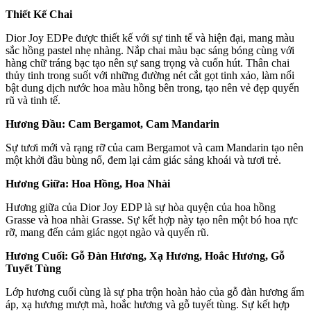
Thiết Kế Chai
Dior Joy EDPe được thiết kế với sự tinh tế và hiện đại, mang màu
sắc hồng pastel nhẹ nhàng. Nắp chai màu bạc sáng bóng cùng với
hàng chữ tráng bạc tạo nên sự sang trọng và cuốn hút. Thân chai
thủy tinh trong suốt với những đường nét cắt gọt tinh xảo, làm nổi
bật dung dịch nước hoa màu hồng bên trong, tạo nên vẻ đẹp quyến
rũ và tinh tế.
Hương Đầu: Cam Bergamot, Cam Mandarin
Sự tươi mới và rạng rỡ của cam Bergamot và cam Mandarin tạo nên
một khởi đầu bùng nổ, đem lại cảm giác sảng khoái và tươi trẻ.
Hương Giữa: Hoa Hồng, Hoa Nhài
Hương giữa của Dior Joy EDP là sự hòa quyện của hoa hồng
Grasse và hoa nhài Grasse. Sự kết hợp này tạo nên một bó hoa rực
rỡ, mang đến cảm giác ngọt ngào và quyến rũ.
Hương Cuối: Gỗ Đàn Hương, Xạ Hương, Hoắc Hương, Gỗ
Tuyết Tùng
Lớp hương cuối cùng là sự pha trộn hoàn hảo của gỗ đàn hương ấm
áp, xạ hương mượt mà, hoắc hương và gỗ tuyết tùng. Sự kết hợp