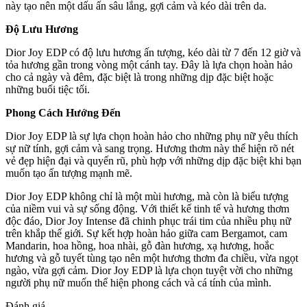
này tạo nên một dấu ấn sâu lắng, gợi cảm và kéo dài trên da.
Độ Lưu Hương
Dior Joy EDP có độ lưu hương ấn tượng, kéo dài từ 7 đến 12 giờ và
tỏa hương gần trong vòng một cánh tay. Đây là lựa chọn hoàn hảo
cho cả ngày và đêm, đặc biệt là trong những dịp đặc biệt hoặc
những buổi tiệc tối.
Phong Cách Hướng Đến
Dior Joy EDP là sự lựa chọn hoàn hảo cho những phụ nữ yêu thích
sự nữ tính, gợi cảm và sang trọng. Hương thơm này thể hiện rõ nét
vẻ đẹp hiện đại và quyến rũ, phù hợp với những dịp đặc biệt khi bạn
muốn tạo ấn tượng mạnh mẽ.
Dior Joy EDP không chỉ là một mùi hương, mà còn là biểu tượng
của niềm vui và sự sống động. Với thiết kế tinh tế và hương thơm
độc đáo, Dior Joy Intense đã chinh phục trái tim của nhiều phụ nữ
trên khắp thế giới. Sự kết hợp hoàn hảo giữa cam Bergamot, cam
Mandarin, hoa hồng, hoa nhài, gỗ đàn hương, xạ hương, hoắc
hương và gỗ tuyết tùng tạo nên một hương thơm đa chiều, vừa ngọt
ngào, vừa gợi cảm. Dior Joy EDP là lựa chọn tuyệt vời cho những
người phụ nữ muốn thể hiện phong cách và cá tính của mình.
Đánh giá