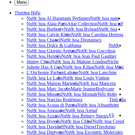
Menu
Thương Hiệu
Nước hoa Al Haramain Perfumes
Nước hoa nam
Nước hoa Alaia Paris
Attar Collection
Nước hoa nữ
Nước hoa Burberry
Nước hoa Bvlgari
Nước hoa
Nước hoa Calvin Klein
Nước hoa Carolina Herrera
Nước hoa Chanel
Nước hoa Dior
unisex
Nước hoa Dolce & Gabbana
Nước
Nước hoa Giorgio Armani
Nước hoa Gucci
hoa
Nước hoa Hermès
Nước hoa Jean Paul Gaultier
Jimmy Choo
Nước hoa Jo Malone London
Niche
Juliette Has A Gun
Nước hoa Kilian
Nước hoa Mini
L’Orchestre Parfum
Lalique
Nước hoa Lancôme
Nước hoa Le Labo
Nước hoa Louis Vuitton
Nước hoa Maison Margiela
Nước hoa Mancera
Nước hoa Marc Jacobs
Marie Jeanne
Bodycare
Nước hoa Missoni
Nước hoa Montale
Nến thơm
Nước hoa Narciso Rodriguez
Tinh dầu
Nước hoa Acqua di Parma
Nước hoa Afnan
thơm
Nước hoa Amouage
Nước hoa Armaf
Về
Nước hoa Azzaro
Nước hoa Britney Spears
Nước hoa Byredo
Nước hoa Chloé
Nước hoa Creed
Nước hoa Davidoff
Nước hoa Diesel
Tprofumo
Nước hoa Diptyque
Nước hoa Escentric Molecules