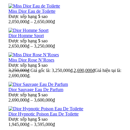
Miss Dior Eau de Toilette
Được xếp hạng
5
sao
2,050,000
₫
–
2,650,000
₫
Dior Homme Sport
Được xếp hạng
5
sao
2,650,000
₫
–
3,250,000
₫
Miss Dior Rose N’Roses
Được xếp hạng
5
sao
3,250,000
₫
Giá gốc là: 3,250,000₫.
2,690,000
₫
Giá hiện tại là:
2,690,000₫.
Dior Sauvage Eau De Parfum
Được xếp hạng
5
sao
2,690,000
₫
–
3,600,000
₫
Dior Hypnotic Poison Eau De Toilette
Được xếp hạng
5
sao
1,945,000
₫
–
3,595,000
₫