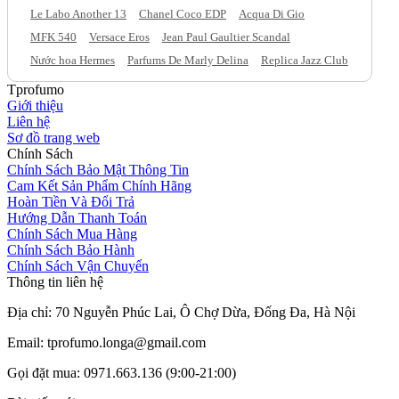
Le Labo Another 13
Chanel Coco EDP
Acqua Di Gio
MFK 540
Versace Eros
Jean Paul Gaultier Scandal
Nước hoa Hermes
Parfums De Marly Delina
Replica Jazz Club
Tprofumo
Giới thiệu
Liên hệ
Sơ đồ trang web
Chính Sách
Chính Sách Bảo Mật Thông Tin
Cam Kết Sản Phẩm Chính Hãng
Hoàn Tiền Và Đổi Trả
Hướng Dẫn Thanh Toán
Chính Sách Mua Hàng
Chính Sách Bảo Hành
Chính Sách Vận Chuyển
Thông tin liên hệ
Địa chỉ: 70 Nguyễn Phúc Lai, Ô Chợ Dừa, Đống Đa, Hà Nội
Email: tprofumo.longa@gmail.com
Gọi đặt mua: 0971.663.136 (9:00-21:00)