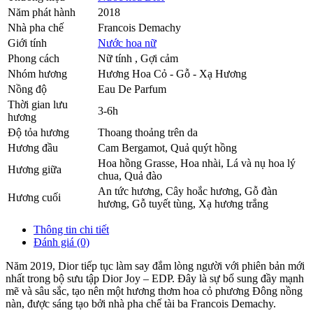
Năm phát hành
2018
Nhà pha chế
Francois Demachy
Giới tính
Nước hoa nữ
Phong cách
Nữ tính , Gợi cảm
Nhóm hương
Hương Hoa Cỏ - Gỗ - Xạ Hương
Nồng độ
Eau De Parfum
Thời gian lưu
3-6h
hương
Độ tỏa hương
Thoang thoảng trên da
Hương đầu
Cam Bergamot
,
Quả quýt hồng
Hoa hồng Grasse
,
Hoa nhài
,
Lá và nụ hoa lý
Hương giữa
chua
,
Quả đào
An tức hương
,
Cây hoắc hương
,
Gỗ đàn
Hương cuối
hương
,
Gỗ tuyết tùng
,
Xạ hương trắng
Thông tin chi tiết
Đánh giá (0)
Năm 2019, Dior tiếp tục làm say đắm lòng người với phiên bản mới
nhất trong bộ sưu tập Dior Joy – EDP. Đây là sự bổ sung đầy mạnh
mẽ và sâu sắc, tạo nên một hương thơm hoa cỏ phương Đông nồng
nàn, được sáng tạo bởi nhà pha chế tài ba Francois Demachy.