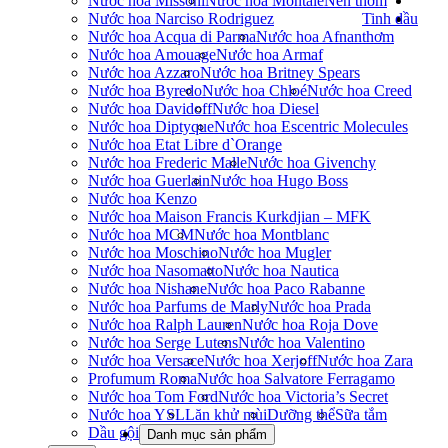
Nước hoa Missoni
Nước hoa Montale
Nến thơm
Nước hoa Narciso Rodriguez
Tinh dầu
Nước hoa Acqua di Parma
Nước hoa Afnan
thơm
Nước hoa Amouage
Nước hoa Armaf
Nước hoa Azzaro
Nước hoa Britney Spears
Nước hoa Byredo
Nước hoa Chloé
Nước hoa Creed
Nước hoa Davidoff
Nước hoa Diesel
Nước hoa Diptyque
Nước hoa Escentric Molecules
Nước hoa Etat Libre d`Orange
Nước hoa Frederic Malle
Nước hoa Givenchy
Nước hoa Guerlain
Nước hoa Hugo Boss
Nước hoa Kenzo
Nước hoa Maison Francis Kurkdjian – MFK
Nước hoa MCM
Nước hoa Montblanc
Nước hoa Moschino
Nước hoa Mugler
Nước hoa Nasomatto
Nước hoa Nautica
Nước hoa Nishane
Nước hoa Paco Rabanne
Nước hoa Parfums de Marly
Nước hoa Prada
Nước hoa Ralph Lauren
Nước hoa Roja Dove
Nước hoa Serge Lutens
Nước hoa Valentino
Nước hoa Versace
Nước hoa Xerjoff
Nước hoa Zara
Profumum Roma
Nước hoa Salvatore Ferragamo
Nước hoa Tom Ford
Nước hoa Victoria’s Secret
Nước hoa YSL
Lăn khử mùi
Dưỡng thể
Sữa tắm
Dầu gội
Danh mục sản phẩm