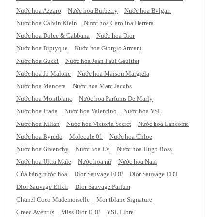
Nước hoa Azzaro
Nước hoa Burberry
Nước hoa Bvlgari
Nước hoa Calvin Klein
Nước hoa Carolina Herrera
Nước hoa Dolce & Gabbana
Nước hoa Dior
Nước hoa Diptyque
Nước hoa Giorgio Armani
Nước hoa Gucci
Nước hoa Jean Paul Gaultier
Nước hoa Jo Malone
Nước hoa Maison Margiela
Nước hoa Mancera
Nước hoa Marc Jacobs
Nước hoa Montblanc
Nước hoa Parfums De Marly
Nước hoa Prada
Nước hoa Valentino
Nước hoa YSL
Nước hoa Kilian
Nước hoa Victoria Secret
Nước hoa Lancome
Nước hoa Byredo
Molecule 01
Nước hoa Chloe
Nước hoa Givenchy
Nước hoa LV
Nước hoa Hugo Boss
Nước hoa Ultra Male
Nước hoa nữ
Nước hoa Nam
Cửa hàng nước hoa
Dior Sauvage EDP
Dior Sauvage EDT
Dior Sauvage Elixir
Dior Sauvage Parfum
Chanel Coco Mademoiselle
Montblanc Signature
Creed Aventus
Miss Dior EDP
YSL Libre