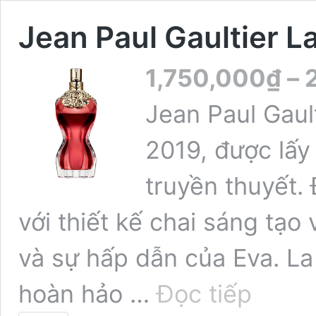
Jean Paul Gaultier La
1,750,000
₫
–
Jean Paul Gaul
2019, được lấy
truyền thuyết.
với thiết kế chai sáng tạo
và sự hấp dẫn của Eva. La
Jean
hoàn hảo …
Đọc tiếp
Paul
Gaultier