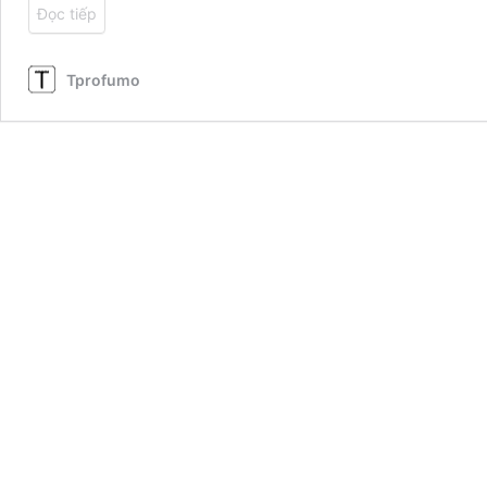
Đọc tiếp
La
Belle
Tprofumo