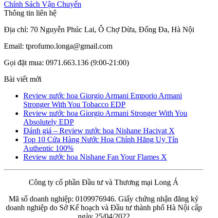
Chính Sách Vận Chuyển
Thông tin liên hệ
Địa chỉ: 70 Nguyễn Phúc Lai, Ô Chợ Dừa, Đống Đa, Hà Nội
Email: tprofumo.longa@gmail.com
Gọi đặt mua: 0971.663.136 (9:00-21:00)
Bài viết mới
Review nước hoa Giorgio Armani Emporio Armani
Stronger With You Tobacco EDP
Review nước hoa Giorgio Armani Stronger With You
Absolutely EDP
Đánh giá – Review nước hoa Nishane Hacivat X
Top 10 Cửa Hàng Nước Hoa Chính Hãng Uy Tín
Authentic 100%
Review nước hoa Nishane Fan Your Flames X
Công ty cổ phần Đầu tư và Thương mại Long Á
Mã số doanh nghiệp: 0109976946. Giấy chứng nhận đăng ký
doanh nghiệp do Sở Kế hoạch và Đầu tư thành phố Hà Nội cấp
ngày 25/04/2022