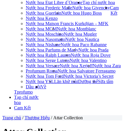
Nước hoa Etat Libre d`Orange
Tạp chí nước hoa
Nước hoa Frederic Malle
Nước hoa Givenchy
Cam
Nước hoa Guerlain
Nước hoa Hugo Boss
Kết
Nước hoa Kenzo
Nước hoa Maison Francis Kurkdjian – MFK
Nước hoa MCM
Nước hoa Montblanc
Nước hoa Moschino
Nước hoa Mugler
Nước hoa Nasomatto
Nước hoa Nautica
Nước hoa Nishane
Nước hoa Paco Rabanne
Nước hoa Parfums de Marly
Nước hoa Prada
Nước hoa Ralph Lauren
Nước hoa Roja Dove
Nước hoa Serge Lutens
Nước hoa Valentino
Nước hoa Versace
Nước hoa Xerjoff
Nước hoa Zara
Profumum Roma
Nước hoa Salvatore Ferragamo
Nước hoa Tom Ford
Nước hoa Victoria’s Secret
Nước hoa YSL
Lăn khử mùi
Dưỡng thể
Sữa tắm
Dầu gội
Về
Tprofumo
Tạp chí nước
hoa
Cam Kết
Trang chủ
/
Thương Hiệu
/ Attar Collection