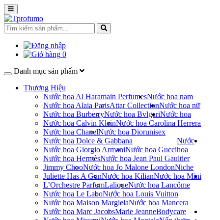
0
Danh mục sản phẩm
Thương Hiệu
Nước hoa Al Haramain Perfumes
Nước hoa nam
Nước hoa Alaia Paris
Attar Collection
Nước hoa nữ
Nước hoa Burberry
Nước hoa Bvlgari
Nước hoa
Nước hoa Calvin Klein
Nước hoa Carolina Herrera
Nước hoa Chanel
Nước hoa Dior
unisex
Nước hoa Dolce & Gabbana
Nước
Nước hoa Giorgio Armani
Nước hoa Gucci
hoa
Nước hoa Hermès
Nước hoa Jean Paul Gaultier
Jimmy Choo
Nước hoa Jo Malone London
Niche
Juliette Has A Gun
Nước hoa Kilian
Nước hoa Mini
L’Orchestre Parfum
Lalique
Nước hoa Lancôme
Nước hoa Le Labo
Nước hoa Louis Vuitton
Nước hoa Maison Margiela
Nước hoa Mancera
Nước hoa Marc Jacobs
Marie Jeanne
Bodycare