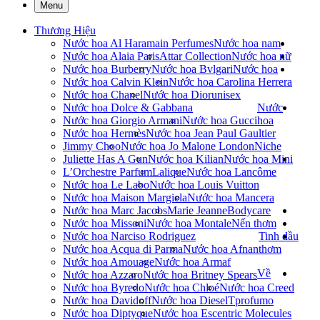
Menu
Thương Hiệu
Nước hoa Al Haramain Perfumes
Nước hoa nam
Nước hoa Alaia Paris
Attar Collection
Nước hoa nữ
Nước hoa Burberry
Nước hoa Bvlgari
Nước hoa
Nước hoa Calvin Klein
Nước hoa Carolina Herrera
Nước hoa Chanel
Nước hoa Dior
unisex
Nước hoa Dolce & Gabbana
Nước
Nước hoa Giorgio Armani
Nước hoa Gucci
hoa
Nước hoa Hermès
Nước hoa Jean Paul Gaultier
Jimmy Choo
Nước hoa Jo Malone London
Niche
Juliette Has A Gun
Nước hoa Kilian
Nước hoa Mini
L’Orchestre Parfum
Lalique
Nước hoa Lancôme
Nước hoa Le Labo
Nước hoa Louis Vuitton
Nước hoa Maison Margiela
Nước hoa Mancera
Nước hoa Marc Jacobs
Marie Jeanne
Bodycare
Nước hoa Missoni
Nước hoa Montale
Nến thơm
Nước hoa Narciso Rodriguez
Tinh dầu
Nước hoa Acqua di Parma
Nước hoa Afnan
thơm
Nước hoa Amouage
Nước hoa Armaf
Về
Nước hoa Azzaro
Nước hoa Britney Spears
Nước hoa Byredo
Nước hoa Chloé
Nước hoa Creed
Nước hoa Davidoff
Nước hoa Diesel
Tprofumo
Nước hoa Diptyque
Nước hoa Escentric Molecules