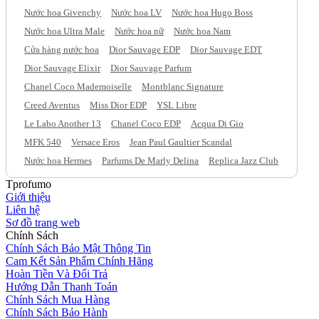
Nước hoa Givenchy
Nước hoa LV
Nước hoa Hugo Boss
Nước hoa Ultra Male
Nước hoa nữ
Nước hoa Nam
Cửa hàng nước hoa
Dior Sauvage EDP
Dior Sauvage EDT
Dior Sauvage Elixir
Dior Sauvage Parfum
Chanel Coco Mademoiselle
Montblanc Signature
Creed Aventus
Miss Dior EDP
YSL Libre
Le Labo Another 13
Chanel Coco EDP
Acqua Di Gio
MFK 540
Versace Eros
Jean Paul Gaultier Scandal
Nước hoa Hermes
Parfums De Marly Delina
Replica Jazz Club
Tprofumo
Giới thiệu
Liên hệ
Sơ đồ trang web
Chính Sách
Chính Sách Bảo Mật Thông Tin
Cam Kết Sản Phẩm Chính Hãng
Hoàn Tiền Và Đổi Trả
Hướng Dẫn Thanh Toán
Chính Sách Mua Hàng
Chính Sách Bảo Hành