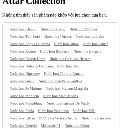
Attar Collection
Không tìm thấy sản phẩm nào khớp với lựa chọn của bạn.
Nước hoa Chanel
Nước hoa Creed
Nước hoa Narciso
Nước hoa Tom Ford
Nước hoa Versace
Nước hoa Le Labo
Nước hoa Acqua Di Parma
Nước hoa Afnan
Nước hoa Armaf
Nước hoa Azzaro
Nước hoa Burberry
Nước hoa Bvlgari
Nước hoa Calvin Klein
Nước hoa Carolina Herrera
Nước hoa Dolce & Gabbana
Nước hoa Dior
Nước hoa Diptyque
Nước hoa Giorgio Armani
Nước hoa Gucci
Nước hoa Jean Paul Gaultier
Nước hoa Jo Malone
Nước hoa Maison Margiela
Nước hoa Mancera
Nước hoa Marc Jacobs
Nước hoa Montblanc
Nước hoa Parfums De Marly
Nước hoa Prada
Nước hoa Valentino
Nước hoa YSL
Nước hoa Kilian
Nước hoa Victoria Secret
Nước hoa Lancome
Nước hoa Byredo
Molecule 01
Nước hoa Chloe