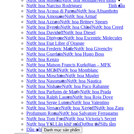
Nước hoa Missoni
Nước hoa Montale
Nến thơm
Nước hoa Narciso Rodriguez
Tinh dầu
Nước hoa Acqua di Parma
Nước hoa Afnan
thơm
Nước hoa Amouage
Nước hoa Armaf
Nước hoa Azzaro
Nước hoa Britney Spears
Nước hoa Byredo
Nước hoa Chloé
Nước hoa Creed
Nước hoa Davidoff
Nước hoa Diesel
Nước hoa Diptyque
Nước hoa Escentric Molecules
Nước hoa Etat Libre d`Orange
Nước hoa Frederic Malle
Nước hoa Givenchy
Nước hoa Guerlain
Nước hoa Hugo Boss
Nước hoa Kenzo
Nước hoa Maison Francis Kurkdjian – MFK
Nước hoa MCM
Nước hoa Montblanc
Nước hoa Moschino
Nước hoa Mugler
Nước hoa Nasomatto
Nước hoa Nautica
Nước hoa Nishane
Nước hoa Paco Rabanne
Nước hoa Parfums de Marly
Nước hoa Prada
Nước hoa Ralph Lauren
Nước hoa Roja Dove
Nước hoa Serge Lutens
Nước hoa Valentino
Nước hoa Versace
Nước hoa Xerjoff
Nước hoa Zara
Profumum Roma
Nước hoa Salvatore Ferragamo
Nước hoa Tom Ford
Nước hoa Victoria’s Secret
Nước hoa YSL
Lăn khử mùi
Dưỡng thể
Sữa tắm
Dầu gội
Danh mục sản phẩm