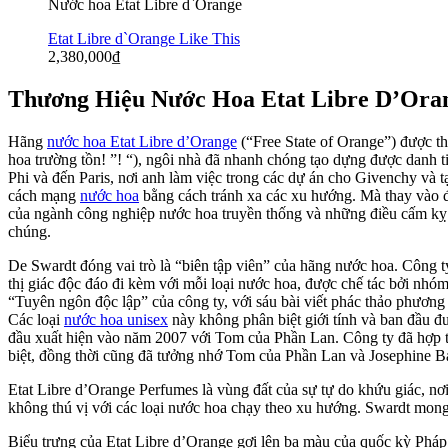
Nước hoa Etat Libre d`Orange
Etat Libre d`Orange Like This
2,380,000
₫
Thương Hiệu Nước Hoa Etat Libre D’Ora
Hãng
nước hoa Etat Libre d’Orange
(“Free State of Orange”) được t
hoa trường tồn! ”! “), ngôi nhà đã nhanh chóng tạo dựng được danh t
Phi và đến Paris, nơi anh làm việc trong các dự án cho Givenchy và
cách mạng
nước hoa
bằng cách tránh xa các xu hướng. Mà thay vào đó
của ngành công nghiệp nước hoa truyền thống và những điều cấm kỵ h
chúng.
De Swardt đóng vai trò là “biên tập viên” của hãng nước hoa. Công 
thị giác độc đáo đi kèm với mỗi loại nước hoa, được chế tác bởi nhó
“Tuyên ngôn độc lập” của công ty, với sáu bài viết phác thảo phương p
Các loại
nước hoa unisex
này không phân biệt giới tính và ban đầu đ
đầu xuất hiện vào năm 2007 với Tom của Phần Lan. Công ty đã hợp tá
biệt, đồng thời cũng đã tưởng nhớ Tom của Phần Lan và Josephine B
Etat Libre d’Orange Perfumes là vùng đất của sự tự do khứu giác, n
không thú vị với các loại nước hoa chạy theo xu hướng. Swardt mong
Biểu trưng của Etat Libre d’Orange gợi lên ba màu của quốc kỳ Pháp