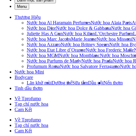
Danh mục sản phẩm
Menu
Thương Hiệu
Nước hoa Al Haramain Perfumes
Nước hoa Alaia Paris
At
Nước hoa Dior
Nước hoa Dolce & Gabbana
Nước hoa Gi
Juliette Has A Gun
Nước hoa Kilian
L’Orchestre Parfum
L
Nước hoa Marc Jacobs
Marie Jeanne
Nước hoa Missoni
N
Nước hoa Azzaro
Nước hoa Britney Spears
Nước hoa By
Nước hoa Etat Libre d`Orange
Nước hoa Frederic Malle
Nước hoa MCM
Nước hoa Montblanc
Nước hoa Moschi
Nước hoa Parfums de Marly
Nước hoa Prada
Nước hoa R
Profumum Roma
Nước hoa Salvatore Ferragamo
Nước h
Nước hoa Mini
Bodycare
Lăn khử mùi
Dưỡng thể
Sữa tắm
Dầu gội
Nến thơm
Tinh dầu thơm
Về Tprofumo
Tạp chí nước hoa
Cam Kết
Về Tprofumo
Tạp chí nước hoa
Cam Kết