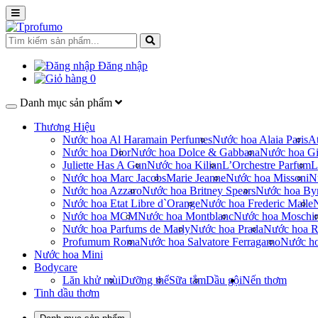
Đăng nhập
0
Danh mục sản phẩm
Thương Hiệu
Nước hoa Al Haramain Perfumes
Nước hoa Alaia Paris
At
Nước hoa Dior
Nước hoa Dolce & Gabbana
Nước hoa Gi
Juliette Has A Gun
Nước hoa Kilian
L’Orchestre Parfum
L
Nước hoa Marc Jacobs
Marie Jeanne
Nước hoa Missoni
N
Nước hoa Azzaro
Nước hoa Britney Spears
Nước hoa By
Nước hoa Etat Libre d`Orange
Nước hoa Frederic Malle
Nước hoa MCM
Nước hoa Montblanc
Nước hoa Moschi
Nước hoa Parfums de Marly
Nước hoa Prada
Nước hoa R
Profumum Roma
Nước hoa Salvatore Ferragamo
Nước h
Nước hoa Mini
Bodycare
Lăn khử mùi
Dưỡng thể
Sữa tắm
Dầu gội
Nến thơm
Tinh dầu thơm