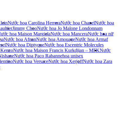
lein
Nước hoa Carolina Herrera
Nước hoa Chanel
Nước hoa
ultier
Jimmy Choo
Nước hoa Jo Malone London
nam
ước hoa Maison Margiela
Nước hoa Mancera
Nước hoa nữ
ma
Nước hoa Afnan
Nước hoa Amouage
Nước hoa Armaf
sel
Nước hoa Diptyque
Nước hoa Escentric Molecules
 Kenzo
Nước hoa Maison Francis Kurkdjian – MFK
Nước
Nishane
Nước hoa Paco Rabanne
hoa unisex
entino
Nước hoa Versace
Nước hoa Xerjoff
Nước hoa Zara
e