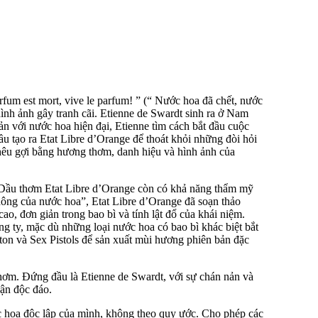
um est mort, vive le parfum! ” (“ Nước hoa đã chết, nước
ình ảnh gây tranh cãi. Etienne de Swardt sinh ra ở Nam
 với nước hoa hiện đại, Etienne tìm cách bắt đầu cuộc
u tạo ra Etat Libre d’Orange để thoát khỏi những đòi hỏi
hêu gợi bằng hương thơm, danh hiệu và hình ảnh của
. Dầu thơm Etat Libre d’Orange còn có khả năng thẩm mỹ
hông của nước hoa”, Etat Libre d’Orange đã soạn thảo
ao, đơn giản trong bao bì và tính lật đổ của khái niệm.
g ty, mặc dù những loại nước hoa có bao bì khác biệt bắt
on và Sex Pistols để sản xuất mùi hương phiên bản đặc
thơm. Đứng đầu là Etienne de Swardt, với sự chán nản và
cận độc đáo.
c hoa độc lập của mình, không theo quy ước. Cho phép các