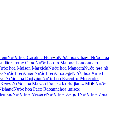
lein
Nước hoa Carolina Herrera
Nước hoa Chanel
Nước hoa
ultier
Jimmy Choo
Nước hoa Jo Malone London
nam
ước hoa Maison Margiela
Nước hoa Mancera
Nước hoa nữ
ma
Nước hoa Afnan
Nước hoa Amouage
Nước hoa Armaf
sel
Nước hoa Diptyque
Nước hoa Escentric Molecules
 Kenzo
Nước hoa Maison Francis Kurkdjian – MFK
Nước
Nishane
Nước hoa Paco Rabanne
hoa unisex
entino
Nước hoa Versace
Nước hoa Xerjoff
Nước hoa Zara
e