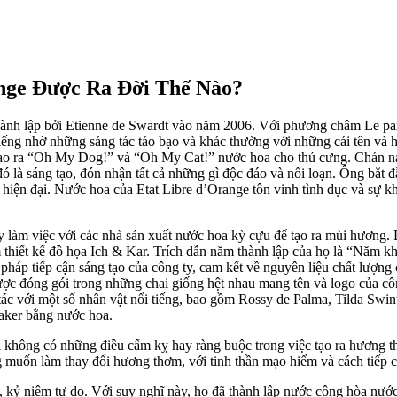
nge Được Ra Đời Thế Nào?
hành lập bởi Etienne de Swardt vào năm 2006. Với phương châm Le parf
iếng nhờ những sáng tác táo bạo và khác thường với những cái tên và h
 tạo ra “Oh My Dog!” và “Oh My Cat!” nước hoa cho thú cưng. Chán nản
 là sáng tạo, đón nhận tất cả những gì độc đáo và nổi loạn. Ông bắt đầ
iện đại. Nước hoa của Etat Libre d’Orange tôn vinh tình dục và sự k
ty làm việc với các nhà sản xuất nước hoa kỳ cựu để tạo ra mùi hương
m thiết kế đồ họa Ich & Kar. Trích dẫn năm thành lập của họ là “Năm k
háp tiếp cận sáng tạo của công ty, cam kết về nguyên liệu chất lượng c
ược đóng gói trong những chai giống hệt nhau mang tên và logo của côn
c với một số nhân vật nổi tiếng, bao gồm Rossy de Palma, Tilda Swint
aker bằng nước hoa.
ơi không có những điều cấm kỵ hay ràng buộc trong việc tạo ra hương 
 muốn làm thay đổi hương thơm, với tinh thần mạo hiểm và cách tiếp 
, kỷ niệm tự do. Với suy nghĩ này, họ đã thành lập nước cộng hòa nướ