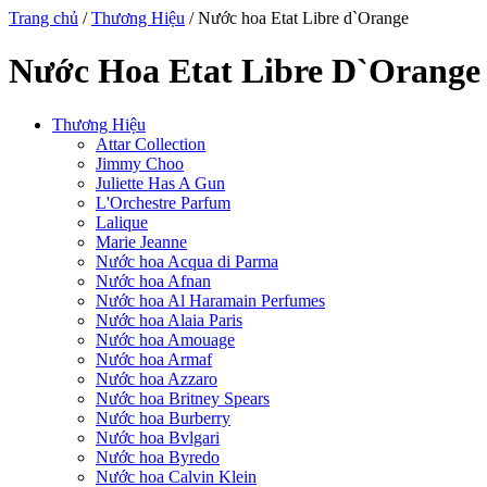
Trang chủ
/
Thương Hiệu
/ Nước hoa Etat Libre d`Orange
Nước Hoa Etat Libre D`Orange
Thương Hiệu
Attar Collection
Jimmy Choo
Juliette Has A Gun
L'Orchestre Parfum
Lalique
Marie Jeanne
Nước hoa Acqua di Parma
Nước hoa Afnan
Nước hoa Al Haramain Perfumes
Nước hoa Alaia Paris
Nước hoa Amouage
Nước hoa Armaf
Nước hoa Azzaro
Nước hoa Britney Spears
Nước hoa Burberry
Nước hoa Bvlgari
Nước hoa Byredo
Nước hoa Calvin Klein