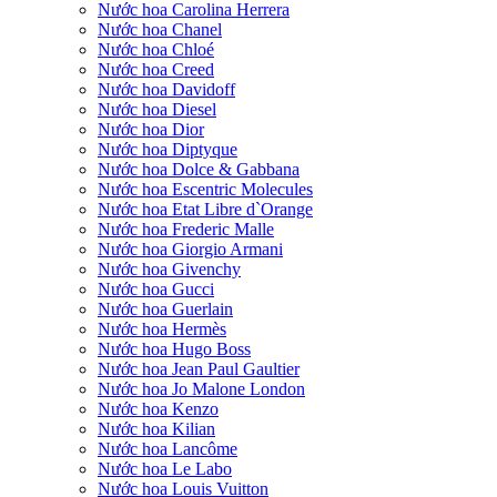
Nước hoa Carolina Herrera
Nước hoa Chanel
Nước hoa Chloé
Nước hoa Creed
Nước hoa Davidoff
Nước hoa Diesel
Nước hoa Dior
Nước hoa Diptyque
Nước hoa Dolce & Gabbana
Nước hoa Escentric Molecules
Nước hoa Etat Libre d`Orange
Nước hoa Frederic Malle
Nước hoa Giorgio Armani
Nước hoa Givenchy
Nước hoa Gucci
Nước hoa Guerlain
Nước hoa Hermès
Nước hoa Hugo Boss
Nước hoa Jean Paul Gaultier
Nước hoa Jo Malone London
Nước hoa Kenzo
Nước hoa Kilian
Nước hoa Lancôme
Nước hoa Le Labo
Nước hoa Louis Vuitton