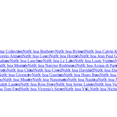
tar Collection
Nước hoa Burberry
Nước hoa Bvlgari
Nước hoa Calvin K
orgio Armani
Nước hoa Gucci
Nước hoa Hermès
Nước hoa Jean Paul Ga
alique
Nước hoa Lancôme
Nước hoa Le Labo
Nước hoa Louis Vuitton
N
ước hoa Montale
Nước hoa Narciso Rodriguez
Nước hoa Acqua di Par
redo
Nước hoa Chloé
Nước hoa Creed
Nước hoa Davidoff
Nước hoa Die
Nước hoa Givenchy
Nước hoa Guerlain
Nước hoa Hugo Boss
Nước hoa
no
Nước hoa Mugler
Nước hoa Nasomatto
Nước hoa Nautica
Nước hoa 
alph Lauren
Nước hoa Roja Dove
Nước hoa Serge Lutens
Nước hoa Val
oa Tom Ford
Nước hoa Victoria’s Secret
Nước hoa YSL
Nước hoa Nich