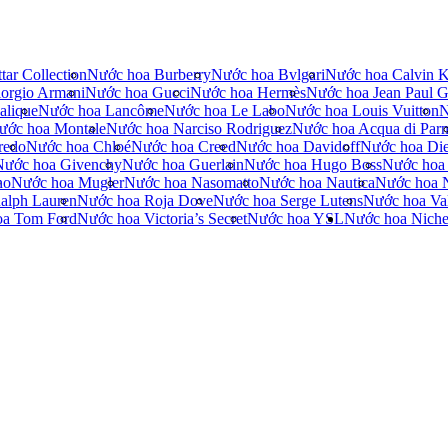
tar Collection
Nước hoa Burberry
Nước hoa Bvlgari
Nước hoa Calvin K
orgio Armani
Nước hoa Gucci
Nước hoa Hermès
Nước hoa Jean Paul Ga
alique
Nước hoa Lancôme
Nước hoa Le Labo
Nước hoa Louis Vuitton
N
ước hoa Montale
Nước hoa Narciso Rodriguez
Nước hoa Acqua di Par
redo
Nước hoa Chloé
Nước hoa Creed
Nước hoa Davidoff
Nước hoa Die
Nước hoa Givenchy
Nước hoa Guerlain
Nước hoa Hugo Boss
Nước hoa
no
Nước hoa Mugler
Nước hoa Nasomatto
Nước hoa Nautica
Nước hoa 
alph Lauren
Nước hoa Roja Dove
Nước hoa Serge Lutens
Nước hoa Val
oa Tom Ford
Nước hoa Victoria’s Secret
Nước hoa YSL
Nước hoa Nich