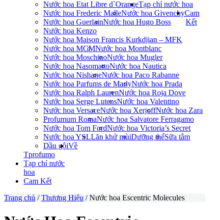
Nước hoa Etat Libre d`Orange
Tạp chí nước hoa
Nước hoa Frederic Malle
Nước hoa Givenchy
Cam
Nước hoa Guerlain
Nước hoa Hugo Boss
Kết
Nước hoa Kenzo
Nước hoa Maison Francis Kurkdjian – MFK
Nước hoa MCM
Nước hoa Montblanc
Nước hoa Moschino
Nước hoa Mugler
Nước hoa Nasomatto
Nước hoa Nautica
Nước hoa Nishane
Nước hoa Paco Rabanne
Nước hoa Parfums de Marly
Nước hoa Prada
Nước hoa Ralph Lauren
Nước hoa Roja Dove
Nước hoa Serge Lutens
Nước hoa Valentino
Nước hoa Versace
Nước hoa Xerjoff
Nước hoa Zara
Profumum Roma
Nước hoa Salvatore Ferragamo
Nước hoa Tom Ford
Nước hoa Victoria’s Secret
Nước hoa YSL
Lăn khử mùi
Dưỡng thể
Sữa tắm
Dầu gội
Về
Tprofumo
Tạp chí nước
hoa
Cam Kết
Trang chủ
/
Thương Hiệu
/ Nước hoa Escentric Molecules