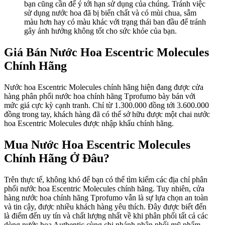
bạn cũng cần để ý tới hạn sử dụng của chúng. Tránh việc
sử dụng nước hoa đã bị biến chất và có mùi chua, sẫm
màu hơn hay có màu khác với trạng thái ban đầu để tránh
gây ảnh hưởng không tốt cho sức khỏe của bạn.
Giá Bán Nước Hoa Escentric Molecules
Chính Hãng
Nước hoa Escentric Molecules chính hãng hiện đang được cửa
hàng phân phối nước hoa chính hãng Tprofumo bày bán với
mức giá cực kỳ cạnh tranh. Chỉ từ 1.300.000 đồng tới 3.600.000
đồng trong tay, khách hàng đã có thể sở hữu được một chai nước
hoa Escentric Molecules được nhập khẩu chính hãng.
Mua Nước Hoa Escentric Molecules
Chính Hãng Ở Đâu?
Trên thực tế, không khó để bạn có thể tìm kiếm các địa chỉ phân
phối nước hoa Escentric Molecules chính hãng. Tuy nhiên, cửa
hàng nước hoa chính hãng Tprofumo vẫn là sự lựa chọn an toàn
và tin cậy, được nhiều khách hàng yêu thích. Đây được biết đến
là điểm đến uy tín và chất lượng nhất về khi phân phối tất cả các
dòng nước hoa Authentic cùng chi nhánh phân phối mỹ phẩm