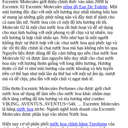
Escentric Molecules giới thiệu chính thức vào năm 2008 là
Escentric 02 Escentric Molecules
nồng độ Eau De Toilette
. Một
mùi hương độc đáo với một nốt hương duy nhất nhưng hứa hẹn
sẽ mang lại những giây phút nồng nàn và đầy tinh tế dành cho
cả nam lẫn nữ. Nước hoa còn có một độ lưu hương rất tốt.
Molecule 02 là một chai nước hoa rất linh hoạt và dễ sử dụng
cho mọi tình huống với một phong vị dễ chịu và tự nhiên, tuy
nốt hương là hợp chất nhân tạo. Nếu như bạn là một người
không thực sự thích hợp với các chai nước hoa quá phức tạp và
rắc rối thì đây chính là chai nước hoa mà bạn không nên bỏ qua.
Nguyên liệu được dùng để lấy cảm hứng tạo nên chai nước hoa
Molecule 02 và được làm nguyên liệu duy nhất cho chai nước
hoa này với hương thơm giống với long diên hương. Hương
thơm có thể ví như mùi hương của nước khoáng và lưu luyến
trên cơ thể bạn như một làn da thứ hai với một sự ấm áp, mượt
mà và dễ chịu, pha lẫn với một chút vị ngọt tinh tế.
Dầu thơm Escentric Molecules Perfumes còn được giới chơi
nước hoa sử dụng để làm nền cho nước hoa khác nhằm mục
đích tăng cường độ lưu hương và tỏa hương như combo:
VIKING, AVENTUS, AVENTUS+540, … Escentric Molecules
là hãng
nước hoa
niche. Ngành nghề kinh doanh của Escentric
Molecules được phân loại vào nhóm Nước hoa.
Hiện nay cơ sở phân phối
nước hoa chính hãng Tprofumo
của