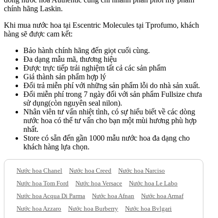
chính hãng Laskin.
Khi mua nước hoa tại Escentric Molecules tại Tprofumo, khách
hàng sẽ được cam kết:
Bảo hành chính hãng đến giọt cuối cùng.
Đa dạng mẫu mã, thương hiệu
Được trực tiếp trải nghiệm tất cả các sản phẩm
Giá thành sản phẩm hợp lý
Đổi trả miễn phí với những sản phẩm lỗi do nhà sản xuất.
Đổi miễn phí trong 7 ngày đối với sản phẩm Fullsize chưa
sử dụng(còn nguyên seal nilon).
Nhân viên tư vấn nhiệt tình, có sự hiểu biết về các dòng
nước hoa có thể tư vấn cho bạn một mùi hương phù hợp
nhất.
Store có sẵn đến gần 1000 mẫu nước hoa đa dạng cho
khách hàng lựa chọn.
Nước hoa Chanel
Nước hoa Creed
Nước hoa Narciso
Nước hoa Tom Ford
Nước hoa Versace
Nước hoa Le Labo
Nước hoa Acqua Di Parma
Nước hoa Afnan
Nước hoa Armaf
Nước hoa Azzaro
Nước hoa Burberry
Nước hoa Bvlgari