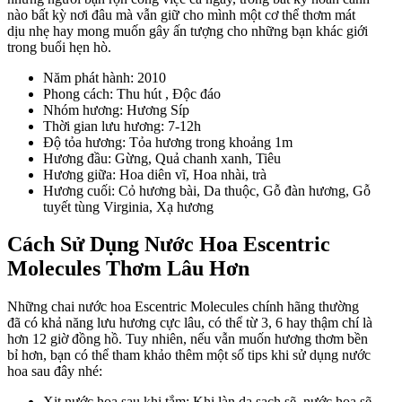
nào bất kỳ nơi đâu mà vẫn giữ cho mình một cơ thể thơm mát
dịu nhẹ hay mong muốn gây ấn tượng cho những bạn khác giới
trong buổi hẹn hò.
Năm phát hành: 2010
Phong cách: Thu hút , Độc đáo
Nhóm hương: Hương Síp
Thời gian lưu hương: 7-12h
Độ tỏa hương: Tỏa hương trong khoảng 1m
Hương đầu: Gừng, Quả chanh xanh, Tiêu
Hương giữa: Hoa diên vĩ, Hoa nhài, trà
Hương cuối: Cỏ hương bài, Da thuộc, Gỗ đàn hương, Gỗ
tuyết tùng Virginia, Xạ hương
Cách Sử Dụng Nước Hoa Escentric
Molecules Thơm Lâu Hơn
Những chai nước hoa Escentric Molecules chính hãng thường
đã có khả năng lưu hương cực lâu, có thể từ 3, 6 hay thậm chí là
hơn 12 giờ đồng hồ. Tuy nhiên, nếu vẫn muốn hương thơm bền
bỉ hơn, bạn có thể tham khảo thêm một số tips khi sử dụng nước
hoa sau đây nhé:
Xịt nước hoa sau khi tắm: Khi làn da sạch sẽ, nước hoa sẽ