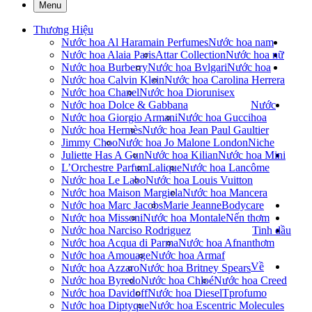
Menu
Thương Hiệu
Nước hoa Al Haramain Perfumes
Nước hoa nam
Nước hoa Alaia Paris
Attar Collection
Nước hoa nữ
Nước hoa Burberry
Nước hoa Bvlgari
Nước hoa
Nước hoa Calvin Klein
Nước hoa Carolina Herrera
Nước hoa Chanel
Nước hoa Dior
unisex
Nước hoa Dolce & Gabbana
Nước
Nước hoa Giorgio Armani
Nước hoa Gucci
hoa
Nước hoa Hermès
Nước hoa Jean Paul Gaultier
Jimmy Choo
Nước hoa Jo Malone London
Niche
Juliette Has A Gun
Nước hoa Kilian
Nước hoa Mini
L’Orchestre Parfum
Lalique
Nước hoa Lancôme
Nước hoa Le Labo
Nước hoa Louis Vuitton
Nước hoa Maison Margiela
Nước hoa Mancera
Nước hoa Marc Jacobs
Marie Jeanne
Bodycare
Nước hoa Missoni
Nước hoa Montale
Nến thơm
Nước hoa Narciso Rodriguez
Tinh dầu
Nước hoa Acqua di Parma
Nước hoa Afnan
thơm
Nước hoa Amouage
Nước hoa Armaf
Về
Nước hoa Azzaro
Nước hoa Britney Spears
Nước hoa Byredo
Nước hoa Chloé
Nước hoa Creed
Nước hoa Davidoff
Nước hoa Diesel
Tprofumo
Nước hoa Diptyque
Nước hoa Escentric Molecules