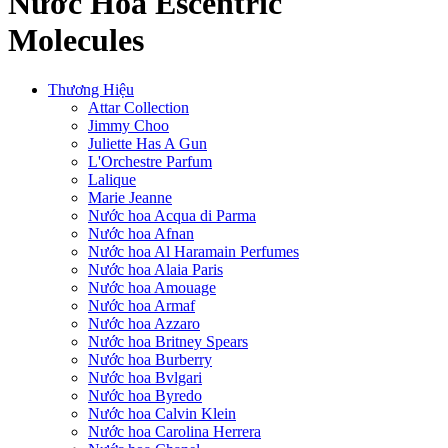
Nước Hoa Escentric
Molecules
Thương Hiệu
Attar Collection
Jimmy Choo
Juliette Has A Gun
L'Orchestre Parfum
Lalique
Marie Jeanne
Nước hoa Acqua di Parma
Nước hoa Afnan
Nước hoa Al Haramain Perfumes
Nước hoa Alaia Paris
Nước hoa Amouage
Nước hoa Armaf
Nước hoa Azzaro
Nước hoa Britney Spears
Nước hoa Burberry
Nước hoa Bvlgari
Nước hoa Byredo
Nước hoa Calvin Klein
Nước hoa Carolina Herrera