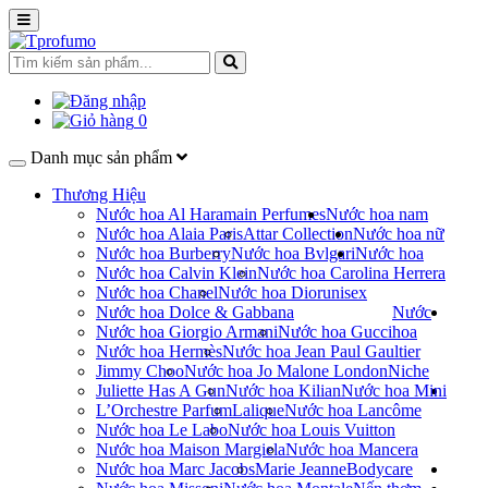
0
Danh mục sản phẩm
Thương Hiệu
Nước hoa Al Haramain Perfumes
Nước hoa nam
Nước hoa Alaia Paris
Attar Collection
Nước hoa nữ
Nước hoa Burberry
Nước hoa Bvlgari
Nước hoa
Nước hoa Calvin Klein
Nước hoa Carolina Herrera
Nước hoa Chanel
Nước hoa Dior
unisex
Nước hoa Dolce & Gabbana
Nước
Nước hoa Giorgio Armani
Nước hoa Gucci
hoa
Nước hoa Hermès
Nước hoa Jean Paul Gaultier
Jimmy Choo
Nước hoa Jo Malone London
Niche
Juliette Has A Gun
Nước hoa Kilian
Nước hoa Mini
L’Orchestre Parfum
Lalique
Nước hoa Lancôme
Nước hoa Le Labo
Nước hoa Louis Vuitton
Nước hoa Maison Margiela
Nước hoa Mancera
Nước hoa Marc Jacobs
Marie Jeanne
Bodycare