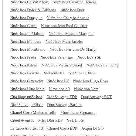
Nước hoa Calvin Klein
Nước hoa Carolina Herrera
Nước hoa Dolce & Gabbana
Nước hoa Dior
Nước hoa Diptyque
Nước hoa Giorgio Armani
Nước hoa Gucci
Nước hoa Jean Paul Gaultier
Nước hoa Jo Malone
Nước hoa Maison Margiela
Nước hoa Mancera
Nước hoa Marc Jacobs
Nước hoa Montblanc
Nước hoa Parfums De Marly
Nước hoa Prada
Nước hoa Valentino
Nước hoa YSL
Nước hoa Kilian
Nước hoa Victoria Secret
Nước hoa Lancome
Nước hoa Byredo
Molecule 01
Nước hoa Chloe
Nước hoa Givenchy
Nước hoa LV
Nước hoa Hugo Boss
Nước hoa Ultra Male
Nước hoa nữ
Nước hoa Nam
Cửa hàng nước hoa
Dior Sauvage EDP
Dior Sauvage EDT
Dior Sauvage Elixir
Dior Sauvage Parfum
Chanel Coco Mademoiselle
Montblanc Signature
Creed Aventus
Miss Dior EDP
YSL Libre
Le Labo Another 13
Chanel Coco EDP
Acqua Di Gio