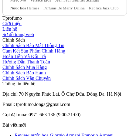
MFK 540
Versace Eros
Jean Paul Gaultier Scandal
Nước hoa Hermes
Parfums De Marly Delina
Replica Jazz Club
Tprofumo
Giới thiệu
Liên hệ
Sơ đồ trang web
Chính Sách
Chính Sách Bảo Mật Thông Tin
Cam Kết Sản Phẩm Chính Hãng
Hoàn Tiền Và Đổi Trả
Hướng Dẫn Thanh Toán
Chính Sách Mua Hàng
Chính Sách Bảo Hành
Chính Sách Vận Chuyển
Thông tin liên hệ
Địa chỉ: 70 Nguyễn Phúc Lai, Ô Chợ Dừa, Đống Đa, Hà Nội
Email: tprofumo.longa@gmail.com
Gọi đặt mua: 0971.663.136 (9:00-21:00)
Bài viết mới
Review nước hoa Giorgio Armani Emporio Armani