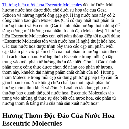
Thương hiệu nước hoa Escentric Molecules
đến từ Đức. Mùi
hương nước hoa được điều chế dưới sự hợp tác của Geza
Schoen và những người ông gặp gỡ. Hãng nước hoa này có 2
dòng chính bao gồm Molecules (Chỉ có duy nhất một phân tử
hương thơm) và Escentric (Các thành phần hương thơm dùng để
tăng cường mùi hương của phân tử chủ đạo Molecules). Thương
hiệu Escentric Molecules còn gửi gắm thông điệp tới người dùng
“Escentric Molecules tôn vinh nước hoa là nghệ thuật hóa học.
Các loại nước hoa được trình bày theo các cặp nhị phân. Mỗi
cặp khám phá các phẩm chất của một phân tử hương thơm theo
hai cách khác nhau. Hương thơm Escentric trong mỗi cặp tập
trung vào một phân tử hương thơm đặc biệt. Còn lại Các thành
phần trong công thức được chọn để nâng cao phân tử hương
thơm này, khuếch đại những phẩm chất chính của nó. Hương
thơm Molecule trong mỗi cặp sử dụng phương pháp tiếp cận tối
giản hoàn toàn. Nó không chứa chất tạo mùi ngoài phân tử
hương thơm, tinh khiết và đơn lẻ. Loại bỏ tác dụng phụ mà
thường bao quanh thế giới nước hoa, Escentric Molecules tập
trung vào những gì thực sự đặc biệt của nước hoa, các phân tử
hương thơm là bảng màu của nhà sản xuất nước hoa”.
Hương Thơm Độc Đáo Của Nước Hoa
Escentric Molecules