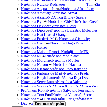
Nước hoa Missoni
Nước hoa Montale
Nến thơm
Nước hoa Narciso Rodriguez
Tinh dầu
Nước hoa Acqua di Parma
Nước hoa Afnan
thơm
Nước hoa Amouage
Nước hoa Armaf
Nước hoa Azzaro
Nước hoa Britney Spears
Nước hoa Byredo
Nước hoa Chloé
Nước hoa Creed
Nước hoa Davidoff
Nước hoa Diesel
Nước hoa Diptyque
Nước hoa Escentric Molecules
Nước hoa Etat Libre d`Orange
Nước hoa Frederic Malle
Nước hoa Givenchy
Nước hoa Guerlain
Nước hoa Hugo Boss
Nước hoa Kenzo
Nước hoa Maison Francis Kurkdjian – MFK
Nước hoa MCM
Nước hoa Montblanc
Nước hoa Moschino
Nước hoa Mugler
Nước hoa Nasomatto
Nước hoa Nautica
Nước hoa Nishane
Nước hoa Paco Rabanne
Nước hoa Parfums de Marly
Nước hoa Prada
Nước hoa Ralph Lauren
Nước hoa Roja Dove
Nước hoa Serge Lutens
Nước hoa Valentino
Nước hoa Versace
Nước hoa Xerjoff
Nước hoa Zara
Profumum Roma
Nước hoa Salvatore Ferragamo
Nước hoa Tom Ford
Nước hoa Victoria’s Secret
Nước hoa YSL
Lăn khử mùi
Dưỡng thể
Sữa tắm
Dầu gội
Danh mục sản phẩm