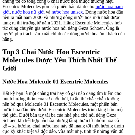
chúng tôi có tổng cộng 6 chai nước hoa thuộc thương hiệu
Escentric Molecules gồm cả phiên bản dành cho
nước hoa nam
giới
,
nước hoa nữ giới
và
nước hoa unisex
. Dòng nước hoa đầu
tiên ra mắt năm 2006 và những dòng nước hoa mới nhất được
tung ra thị trường từ năm 2021. Hãng Escentric Molecules hợp
tác cùng chuyên gia nước hoa nổi tiếng Geza Schoen. Ông là
người phụ trách sản xuất chính các dòng nước hoa ăn khách của
hãng.
Top 3 Chai Nước Hoa Escentric
Molecules Được Yêu Thích Nhất Thế
Giới
Nước Hoa Molecule 01 Escentric Molecules
Bất kỳ bạn là một chàng trai hay cô gái nào đang tìm kiếm cho
mình hương thơm của sự cuốn hút, bí ẩn thì chắc chắn không
nên bỏ qua Molecule 01 Escentric Molecules, một phiên bản
nước hoa đầu tiên được Escentric Molecules trình làng hâm mộ
thế giới. Dưới bàn tay tài ba của nhà pha chế nổi tiếng Geza
Schoen khi kết hợp hài hòa những tầng thơm từ nhóm hoa cỏ –
gỗ – xạ hương, chai nước hoa này đã mang tới một hương thơm
cực kỳ khác biệt và độc đáo, vừa mát nhẹ, tinh tế những vẫn đủ