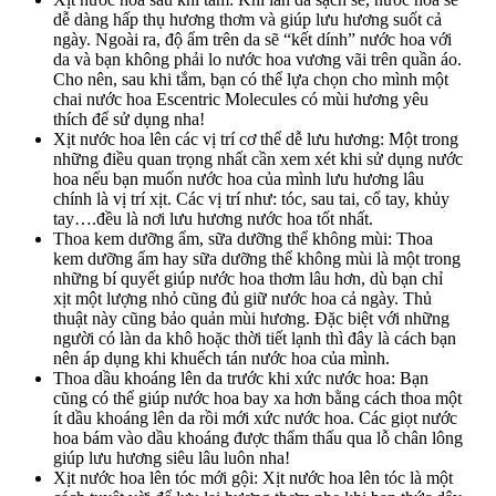
dễ dàng hấp thụ hương thơm và giúp lưu hương suốt cả
ngày. Ngoài ra, độ ẩm trên da sẽ “kết dính” nước hoa với
da và bạn không phải lo nước hoa vương vãi trên quần áo.
Cho nên, sau khi tắm, bạn có thể lựa chọn cho mình một
chai nước hoa Escentric Molecules có mùi hương yêu
thích để sử dụng nha!
Xịt nước hoa lên các vị trí cơ thể dễ lưu hương: Một trong
những điều quan trọng nhất cần xem xét khi sử dụng nước
hoa nếu bạn muốn nước hoa của mình lưu hương lâu
chính là vị trí xịt. Các vị trí như: tóc, sau tai, cổ tay, khủy
tay….đều là nơi lưu hương nước hoa tốt nhất.
Thoa kem dưỡng ẩm, sữa dưỡng thể không mùi: Thoa
kem dưỡng ẩm hay sữa dưỡng thể không mùi là một trong
những bí quyết giúp nước hoa thơm lâu hơn, dù bạn chỉ
xịt một lượng nhỏ cũng đủ giữ nước hoa cả ngày. Thủ
thuật này cũng bảo quản mùi hương. Đặc biệt với những
người có làn da khô hoặc thời tiết lạnh thì đây là cách bạn
nên áp dụng khi khuếch tán nước hoa của mình.
Thoa dầu khoáng lên da trước khi xức nước hoa: Bạn
cũng có thể giúp nước hoa bay xa hơn bằng cách thoa một
ít dầu khoáng lên da rồi mới xức nước hoa. Các giọt nước
hoa bám vào dầu khoáng được thẩm thấu qua lỗ chân lông
giúp lưu hương siêu lâu luôn nha!
Xịt nước hoa lên tóc mới gội: Xịt nước hoa lên tóc là một