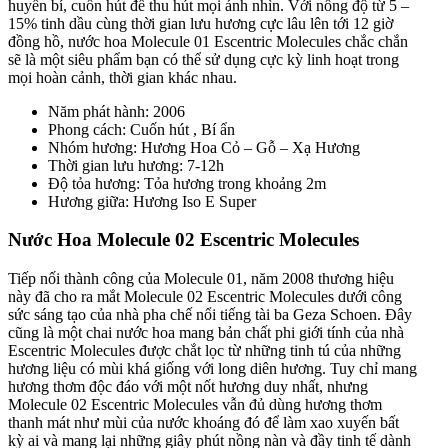
huyền bí, cuốn hút để thu hút mọi ánh nhìn. Với nồng độ từ 5 –
15% tinh dầu cùng thời gian lưu hương cực lâu lên tới 12 giờ
đồng hồ, nước hoa Molecule 01 Escentric Molecules chắc chắn
sẽ là một siêu phẩm bạn có thể sử dụng cực kỳ linh hoạt trong
mọi hoàn cảnh, thời gian khác nhau.
Năm phát hành: 2006
Phong cách: Cuốn hút , Bí ẩn
Nhóm hương: Hương Hoa Cỏ – Gỗ – Xạ Hương
Thời gian lưu hương: 7-12h
Độ tỏa hương: Tỏa hương trong khoảng 2m
Hương giữa: Hương Iso E Super
Nước Hoa Molecule 02 Escentric Molecules
Tiếp nối thành công của Molecule 01, năm 2008 thương hiệu
này đã cho ra mắt Molecule 02 Escentric Molecules dưới công
sức sáng tạo của nhà pha chế nổi tiếng tài ba Geza Schoen. Đây
cũng là một chai nước hoa mang bản chất phi giới tính của nhà
Escentric Molecules được chắt lọc từ những tinh tú của những
hương liệu có mùi khá giống với long diên hương. Tuy chỉ mang
hương thơm độc đáo với một nốt hương duy nhất, nhưng
Molecule 02 Escentric Molecules vẫn đủ dùng hương thơm
thanh mát như mùi của nước khoáng đó để làm xao xuyến bất
kỳ ai và mang lại những giây phút nồng nàn và đầy tinh tế dành