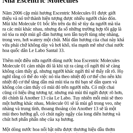
Nhà Escentric Molecules
Năm 2006 cặp mùi hương Escentric Molecules 01 được giới
thiệu và nó trở thành hiện tượng được nhiều người chào đón.
Mùi khi Molecule 01 bốc lên trên da thì sẽ tùy da người mà tỏa
ra các mùi khác nhau, nhưng đa số những trường hợp tôi gặp là
nó tỏa ra một mùi gỗ đàn hương xen lẫn tuyết tùng nhẹ nhàng,
trong veo, hơi watery một chút. Mùi đàn hương của chai này khá
vừa phải chứ không dày và hơi khô, tỏa mạnh mẽ như chai nước
hoa quốc dân Le Labo Santal 33.
Thêm một điều nữa người dùng nước hoa Escentric Molecules
Molecule 01 cảm nhận đó là khi xịt ra càng cố ngửi thì sẽ càng
không cảm thấy gì, nhưng người khác ngửi thì sẽ thấy rất rõ. Họ
nghĩ rằng có thể do việc nó tỏa theo nhiệt độ cơ thể cho nên khi
nhiệt độ cơ thể tăng dần mà mùi tỏa ra thì bạn sẽ dần quen và
không còn cảm thấy có mùi đó trên người nữa. Có một chai
cũng có hiệu ứng tương tự, nhưng mà mùi thì ngửi được rõ hơn,
đó chính là Another 13 của Le Labo. Tuy nhiên mỗi mùi sẽ theo
một hướng khác nhau, Molecule 01 sẽ là mùi gỗ trong veo, nhẹ
nhàng và trung tính, thoang thoảng còn Another 13 sẽ là một
mùi theo hướng gỗ, có chút ngầy ngậy của long diên hương và
chút hơi phấn phấn nhẹ của xạ hương.
Một dòng nước hoa nổi bật nữa được thương hiệu dầu thơm