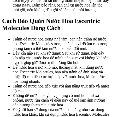
cách tuyệt vời để lưu lại hương thơm nhẹ khi bạn thức dậy
trong ngày. Đảm bảo rằng bạn chỉ xịt nước hoa lên tóc
mới gội, nếu không dầu gội sẽ làm mất mùi hương.
Cách Bảo Quản Nước Hoa Escentric
Molecules Đúng Cách
Tránh để nước hoa trong nhà tắm: bạn nên tránh để nước
hoa Escentric Molecules trong nhà tắm vì độ ẩm cao trong
phòng tắm có thể làm nước hoa biến đổi mùi.
Đậy kín nắp sau khi sử dụng: Sau khi sử dụng, nên đậy
kín nắp chai nước hoa để tránh tiếp xúc với không khí bên
ngoài, giúp giữ được mùi hương lâu hơn.
Để nước hoa ở nơi khô ráo, thoáng mát: khi dùng nước
hoa Escentric Molecules, bạn nên tránh để ánh sáng và
nhiệt độ cao tiếp xúc trực tiếp với nước hoa, khiến nước
hoa hỏng nhanh.
Tránh để nước hoa tiếp xúc với ánh nắng trực tiếp và nhiệt
độ cao.
Không để nước hoa gần vật dụng có mùi hôi như xà
phòng, nước rửa chén vì điều này có thể làm ảnh hưởng
đến hương thơm của nước hoa.
Để ý tới hạn sử dụng của nước hoa: cũng như các dòng
nước hoa khác, khi sử dụng nước hoa Escentric Molecules