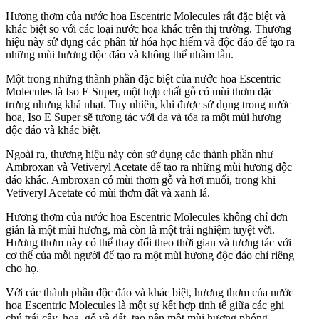
Hương thơm của nước hoa Escentric Molecules rất đặc biệt và
khác biệt so với các loại nước hoa khác trên thị trường. Thương
hiệu này sử dụng các phân tử hóa học hiếm và độc đáo để tạo ra
những mùi hương độc đáo và không thể nhầm lẫn.
Một trong những thành phần đặc biệt của nước hoa Escentric
Molecules là Iso E Super, một hợp chất gỗ có mùi thơm đặc
trưng nhưng khá nhạt. Tuy nhiên, khi được sử dụng trong nước
hoa, Iso E Super sẽ tương tác với da và tỏa ra một mùi hương
độc đáo và khác biệt.
Ngoài ra, thương hiệu này còn sử dụng các thành phần như
Ambroxan và Vetiveryl Acetate để tạo ra những mùi hương độc
đáo khác. Ambroxan có mùi thơm gỗ và hơi muối, trong khi
Vetiveryl Acetate có mùi thơm đất và xanh lá.
Hương thơm của nước hoa Escentric Molecules không chỉ đơn
giản là một mùi hương, mà còn là một trải nghiệm tuyệt vời.
Hương thơm này có thể thay đổi theo thời gian và tương tác với
cơ thể của mỗi người để tạo ra một mùi hương độc đáo chỉ riêng
cho họ.
Với các thành phần độc đáo và khác biệt, hương thơm của nước
hoa Escentric Molecules là một sự kết hợp tinh tế giữa các ghi
chú trái cây, hoa, gỗ và đất, tạo nên một mùi hương phóng