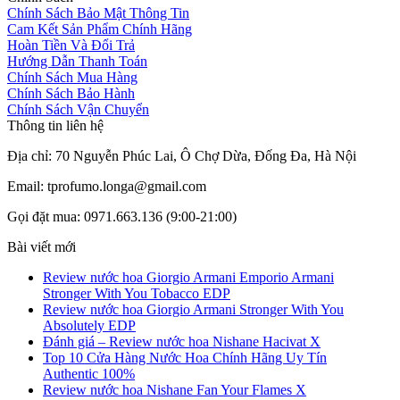
Chính Sách Bảo Mật Thông Tin
Cam Kết Sản Phẩm Chính Hãng
Hoàn Tiền Và Đổi Trả
Hướng Dẫn Thanh Toán
Chính Sách Mua Hàng
Chính Sách Bảo Hành
Chính Sách Vận Chuyển
Thông tin liên hệ
Địa chỉ: 70 Nguyễn Phúc Lai, Ô Chợ Dừa, Đống Đa, Hà Nội
Email: tprofumo.longa@gmail.com
Gọi đặt mua: 0971.663.136 (9:00-21:00)
Bài viết mới
Review nước hoa Giorgio Armani Emporio Armani
Stronger With You Tobacco EDP
Review nước hoa Giorgio Armani Stronger With You
Absolutely EDP
Đánh giá – Review nước hoa Nishane Hacivat X
Top 10 Cửa Hàng Nước Hoa Chính Hãng Uy Tín
Authentic 100%
Review nước hoa Nishane Fan Your Flames X