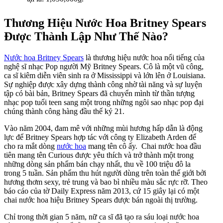
Thương Hiệu Nước Hoa Britney Spears
Được Thành Lập Như Thế Nào?
Nước hoa Britney Spears
là thương hiệu nước hoa nổi tiếng của
nghệ sĩ nhạc Pop người Mỹ Britney Spears. Cô là một vũ công,
ca sĩ kiêm diễn viên sinh ra ở Mississippi và lớn lên ở Louisiana.
Sự nghiệp được xây dựng thành công nhờ tài năng và sự luyện
tập có bài bản, Britney Spears đã chuyển mình từ thần tượng
nhạc pop tuổi teen sang một trong những ngôi sao nhạc pop đại
chúng thành công hàng đầu thế kỷ 21.
Vào năm 2004, đam mê với những mùi hương hấp dẫn là động
lực để Britney Spears hợp tác với công ty Elizabeth Arden để
cho ra mắt dòng
nước hoa
mang tên cô ấy. Chai nước hoa đầu
tiên mang tên Curious được yêu thích và trở thành một trong
những dòng sản phẩm bán chạy nhất, thu về 100 triệu đô la
trong 5 tuần. Sản phẩm thu hút người dùng trên toàn thế giới bởi
hương thơm sexy, trẻ trung và bao bì nhiều màu sắc rực rỡ. Theo
báo cáo của tờ Daily Express năm 2013, cứ 15 giây lại có một
chai nước hoa hiệu Britney Spears được bán ngoài thị trường.
Chỉ trong thời gian 5 năm, nữ ca sĩ đã tạo ra sáu loại nước hoa