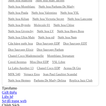
Nước hoa Mancera
Nước hoa Marc Jacobs
Nước hoa Montblanc
Nước hoa Parfums De Marly
Nước hoa Prada
Nước hoa Valentino
Nước hoa YSL
Nước hoa Kilian
Nước hoa Victoria Secret
Nước hoa Lancome
Nước hoa Byredo
Molecule 01
Nước hoa Chloe
Nước hoa Givenchy
Nước hoa LV
Nước hoa Hugo Boss
Nước hoa Ultra Male
Nước hoa nữ
Nước hoa Nam
Cửa hàng nước hoa
Dior Sauvage EDP
Dior Sauvage EDT
Dior Sauvage Elixir
Dior Sauvage Parfum
Chanel Coco Mademoiselle
Montblanc Signature
Creed Aventus
Miss Dior EDP
YSL Libre
Le Labo Another 13
Chanel Coco EDP
Acqua Di Gio
MFK 540
Versace Eros
Jean Paul Gaultier Scandal
Nước hoa Hermes
Parfums De Marly Delina
Replica Jazz Club
Tprofumo
Giới thiệu
Liên hệ
Sơ đồ trang web
Chính Sách