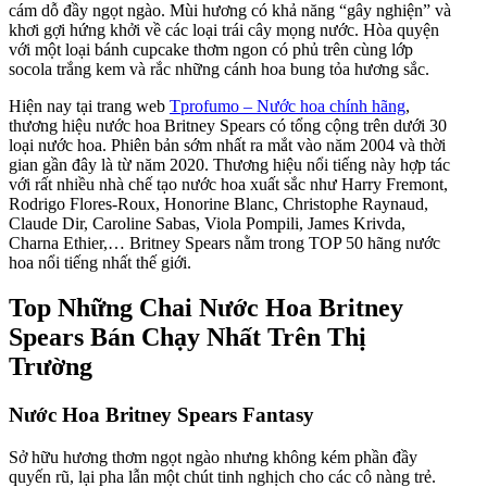
cám dỗ đầy ngọt ngào. Mùi hương có khả năng “gây nghiện” và
khơi gợi hứng khởi về các loại trái cây mọng nước. Hòa quyện
với một loại bánh cupcake thơm ngon có phủ trên cùng lớp
socola trắng kem và rắc những cánh hoa bung tỏa hương sắc.
Hiện nay tại trang web
Tprofumo – Nước hoa chính hãng
,
thương hiệu nước hoa Britney Spears có tổng cộng trên dưới 30
loại nước hoa. Phiên bản sớm nhất ra mắt vào năm 2004 và thời
gian gần đây là từ năm 2020. Thương hiệu nổi tiếng này hợp tác
với rất nhiều nhà chế tạo nước hoa xuất sắc như Harry Fremont,
Rodrigo Flores-Roux, Honorine Blanc, Christophe Raynaud,
Claude Dir, Caroline Sabas, Viola Pompili, James Krivda,
Charna Ethier,… Britney Spears nằm trong TOP 50 hãng nước
hoa nổi tiếng nhất thế giới.
Top Những Chai Nước Hoa Britney
Spears Bán Chạy Nhất Trên Thị
Trường
Nước Hoa Britney Spears Fantasy
Sở hữu hương thơm ngọt ngào nhưng không kém phần đầy
quyến rũ, lại pha lẫn một chút tinh nghịch cho các cô nàng trẻ.