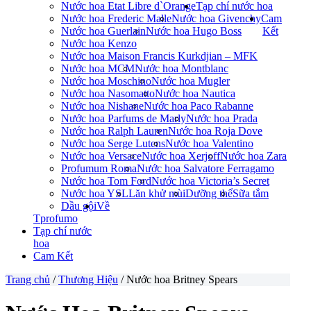
Nước hoa Etat Libre d`Orange
Tạp chí nước hoa
Nước hoa Frederic Malle
Nước hoa Givenchy
Cam
Nước hoa Guerlain
Nước hoa Hugo Boss
Kết
Nước hoa Kenzo
Nước hoa Maison Francis Kurkdjian – MFK
Nước hoa MCM
Nước hoa Montblanc
Nước hoa Moschino
Nước hoa Mugler
Nước hoa Nasomatto
Nước hoa Nautica
Nước hoa Nishane
Nước hoa Paco Rabanne
Nước hoa Parfums de Marly
Nước hoa Prada
Nước hoa Ralph Lauren
Nước hoa Roja Dove
Nước hoa Serge Lutens
Nước hoa Valentino
Nước hoa Versace
Nước hoa Xerjoff
Nước hoa Zara
Profumum Roma
Nước hoa Salvatore Ferragamo
Nước hoa Tom Ford
Nước hoa Victoria’s Secret
Nước hoa YSL
Lăn khử mùi
Dưỡng thể
Sữa tắm
Dầu gội
Về
Tprofumo
Tạp chí nước
hoa
Cam Kết
Trang chủ
/
Thương Hiệu
/ Nước hoa Britney Spears