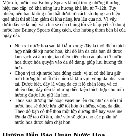
Mặc dù, nước hoa Britney Spears là một trong những thương
hiệu cao cấp, có khả năng lưu hương khá lâu từ 7-12h. Tuy
nhiên, nếu bạn không nắm bắt được rõ cách sử dụng sao hiệu
quả nhất thì sẽ làm giảm đi khả năng lưu lâu của nó. Vì vậy,
dưới đây sẽ là một vài chia sẻ của chúng tôi về bí quyết sử dụng
nước hoa Britney Spears đúng cách, cho hương thơm bền bỉ của
ngày dài.
Nên xịt nước hoa sau khi tắm xong: đây là thời điểm thích
hợp nhất để xịt nước hoa, khi đó làn da của bạn đã được
làm sạch và ẩm mịn, tạo điều kiện cho các phân tử nước
hoa được hòa quyện vào da dễ dàng, giúp lưu hương tốt
hơn.
Chọn vị trí xịt nước hoa đúng cách: vị trí có thể lưu giữ
mùi hương tốt nhất đó chính là khu vực vùng da phía sau
tai. Được biết, đây là vùng da có ít lỗ chân lông và có
nhiều dầu, đây đều là những điều kiện thích hợp cho mùi
hương được lưu giữ lâu hơn.
Thoa sữa dưỡng thể hoặc vaseline lên da: như đã nói thì
nước hoa sẽ được lưu giữ tốt hơn ở những vùng da dầu.
Theo đó bạn có thể thoa một lớp dưỡng thể hay vaseline
lên da để tạo độ ẩm, như vậy sẽ giúp cho các phân tử
nước hoa được bám chặt hơn.
Hướng Dẫn Bảo Quản Nước Hoa