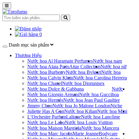
0
Danh mục sản phẩm
Thương Hiệu
Nước hoa Al Haramain Perfumes
Nước hoa nam
Nước hoa Alaia Paris
Attar Collection
Nước hoa nữ
Nước hoa Burberry
Nước hoa Bvlgari
Nước hoa
Nước hoa Calvin Klein
Nước hoa Carolina Herrera
Nước hoa Chanel
Nước hoa Dior
unisex
Nước hoa Dolce & Gabbana
Nước
Nước hoa Giorgio Armani
Nước hoa Gucci
hoa
Nước hoa Hermès
Nước hoa Jean Paul Gaultier
Jimmy Choo
Nước hoa Jo Malone London
Niche
Juliette Has A Gun
Nước hoa Kilian
Nước hoa Mini
L’Orchestre Parfum
Lalique
Nước hoa Lancôme
Nước hoa Le Labo
Nước hoa Louis Vuitton
Nước hoa Maison Margiela
Nước hoa Mancera
Nước hoa Marc Jacobs
Marie Jeanne
Bodycare