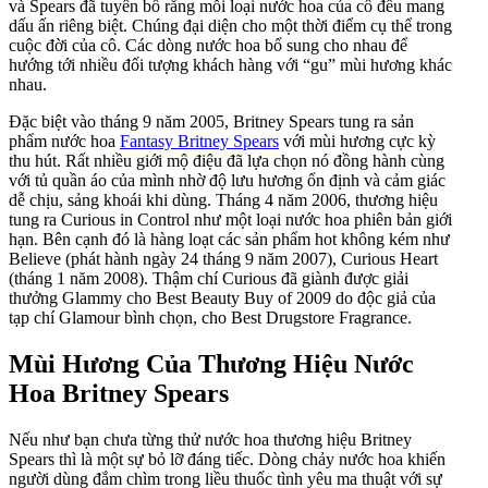
và Spears đã tuyên bố rằng mỗi loại nước hoa của cô đều mang
dấu ấn riêng biệt. Chúng đại diện cho một thời điểm cụ thể trong
cuộc đời của cô. Các dòng nước hoa bổ sung cho nhau để
hướng tới nhiều đối tượng khách hàng với “gu” mùi hương khác
nhau.
Đặc biệt vào tháng 9 năm 2005, Britney Spears tung ra sản
phẩm nước hoa
Fantasy Britney Spears
với mùi hương cực kỳ
thu hút. Rất nhiều giới mộ điệu đã lựa chọn nó đồng hành cùng
với tủ quần áo của mình nhờ độ lưu hương ổn định và cảm giác
dễ chịu, sảng khoái khi dùng. Tháng 4 năm 2006, thương hiệu
tung ra Curious in Control như một loại nước hoa phiên bản giới
hạn. Bên cạnh đó là hàng loạt các sản phẩm hot không kém như
Believe (phát hành ngày 24 tháng 9 năm 2007), Curious Heart
(tháng 1 năm 2008). Thậm chí Curious đã giành được giải
thưởng Glammy cho Best Beauty Buy of 2009 do độc giả của
tạp chí Glamour bình chọn, cho Best Drugstore Fragrance.
Mùi Hương Của Thương Hiệu Nước
Hoa Britney Spears
Nếu như bạn chưa từng thử nước hoa thương hiệu Britney
Spears thì là một sự bỏ lỡ đáng tiếc. Dòng chảy nước hoa khiến
người dùng đắm chìm trong liều thuốc tình yêu ma thuật với sự