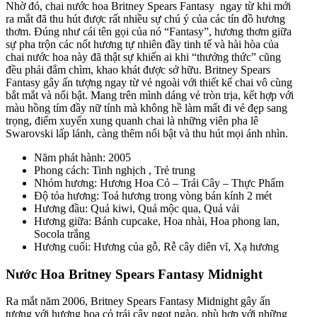
Nhờ đó, chai nước hoa Britney Spears Fantasy ngay từ khi mới
ra mắt đã thu hút được rất nhiều sự chú ý của các tín đồ hương
thơm. Đúng như cái tên gọi của nó “Fantasy”, hương thơm giữa
sự pha trộn các nốt hương tự nhiên đầy tinh tế và hài hòa của
chai nước hoa này đã thật sự khiến ai khi “thưởng thức” cũng
đều phải đắm chìm, khao khát được sở hữu. Britney Spears
Fantasy gây ấn tượng ngay từ vẻ ngoài với thiết kế chai vô cùng
bắt mắt và nổi bật. Mang trên mình dáng vẻ tròn trịa, kết hợp với
màu hồng tím đầy nữ tính mà không hề làm mất đi vẻ đẹp sang
trọng, điểm xuyến xung quanh chai là những viên pha lê
Swarovski lấp lánh, càng thêm nổi bật và thu hút mọi ánh nhìn.
Năm phát hành: 2005
Phong cách: Tinh nghịch , Trẻ trung
Nhóm hương: Hương Hoa Cỏ – Trái Cây – Thực Phẩm
Độ tỏa hương: Toả hương trong vòng bán kính 2 mét
Hương đầu: Quả kiwi, Quả mộc qua, Quả vải
Hương giữa: Bánh cupcake, Hoa nhài, Hoa phong lan,
Socola trắng
Hương cuối: Hương của gỗ, Rễ cây diên vĩ, Xạ hương
Nước Hoa Britney Spears Fantasy Midnight
Ra mắt năm 2006, Britney Spears Fantasy Midnight gây ấn
tượng với hương hoa cỏ trái cây ngọt ngào, phù hợp với những