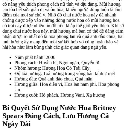
cô nàng yêu thích phong cách nữ tính và dịu dàng. Mùi hương
lan tỏa hết sức giản dị và ôn hòa, khiến người dùng luôn là tâm
điểm của mọi sự chú ý. Nhờ đó chai nước hoa này đã nhanh
chóng được xếp vào những dòng nước hoa có mùi hương hoa
cỏ trái cây được nhiều tín đồ trên khắp thế giới yêu thích. Khi sử
dụng chai nước hoa này, mùi hương mà bạn có thể dễ dàng cảm
nhận được rõ nhất đó là hoa phong lan và quả anh đào chua, hai
mùi hương ấy mang đến một sự kết hợp vô cùng hoàn hảo và
hài hòa như làm bừng tỉnh các giác quan đang ngủ yên.
Năm phát hành: 2006
Phong cách: Huyền bí, Ngọt ngào, Quyến rũ
Nhóm hương: Hương Hoa Cỏ Trái Cây
Độ tỏa hương: Toả hương trong vòng bán kính 2 mét
Hương đầu: Quả anh đào chua, Quả mận
Hương giữa: Hoa diên vĩ, Hoa lan nam phi, Hoa phong
lan
Hương cuối: Hổ phách, Hương Vani, Xạ hương
Bí Quyết Sử Dụng Nước Hoa Britney
Spears Đúng Cách, Lưu Hương Cả
Ngày Dài