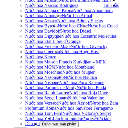
Nước hoa Missoni
Nước hoa Montale
Nến thơm
Nước hoa Narciso Rodriguez
Tinh dầu
Nước hoa Acqua di Parma
Nước hoa Afnan
thơm
Nước hoa Amouage
Nước hoa Armaf
Nước hoa Azzaro
Nước hoa Britney Spears
Nước hoa Byredo
Nước hoa Chloé
Nước hoa Creed
Nước hoa Davidoff
Nước hoa Diesel
Nước hoa Diptyque
Nước hoa Escentric Molecules
Nước hoa Etat Libre d`Orange
Nước hoa Frederic Malle
Nước hoa Givenchy
Nước hoa Guerlain
Nước hoa Hugo Boss
Nước hoa Kenzo
Nước hoa Maison Francis Kurkdjian – MFK
Nước hoa MCM
Nước hoa Montblanc
Nước hoa Moschino
Nước hoa Mugler
Nước hoa Nasomatto
Nước hoa Nautica
Nước hoa Nishane
Nước hoa Paco Rabanne
Nước hoa Parfums de Marly
Nước hoa Prada
Nước hoa Ralph Lauren
Nước hoa Roja Dove
Nước hoa Serge Lutens
Nước hoa Valentino
Nước hoa Versace
Nước hoa Xerjoff
Nước hoa Zara
Profumum Roma
Nước hoa Salvatore Ferragamo
Nước hoa Tom Ford
Nước hoa Victoria’s Secret
Nước hoa YSL
Lăn khử mùi
Dưỡng thể
Sữa tắm
Dầu gội
Danh mục sản phẩm