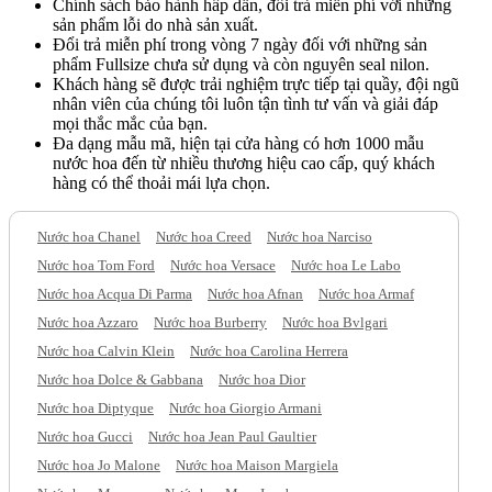
Chính sách bảo hành hấp dẫn, đổi trả miễn phí với những
sản phẩm lỗi do nhà sản xuất.
Đổi trả miễn phí trong vòng 7 ngày đối với những sản
phẩm Fullsize chưa sử dụng và còn nguyên seal nilon.
Khách hàng sẽ được trải nghiệm trực tiếp tại quầy, đội ngũ
nhân viên của chúng tôi luôn tận tình tư vấn và giải đáp
mọi thắc mắc của bạn.
Đa dạng mẫu mã, hiện tại cửa hàng có hơn 1000 mẫu
nước hoa đến từ nhiều thương hiệu cao cấp, quý khách
hàng có thể thoải mái lựa chọn.
Nước hoa Chanel
Nước hoa Creed
Nước hoa Narciso
Nước hoa Tom Ford
Nước hoa Versace
Nước hoa Le Labo
Nước hoa Acqua Di Parma
Nước hoa Afnan
Nước hoa Armaf
Nước hoa Azzaro
Nước hoa Burberry
Nước hoa Bvlgari
Nước hoa Calvin Klein
Nước hoa Carolina Herrera
Nước hoa Dolce & Gabbana
Nước hoa Dior
Nước hoa Diptyque
Nước hoa Giorgio Armani
Nước hoa Gucci
Nước hoa Jean Paul Gaultier
Nước hoa Jo Malone
Nước hoa Maison Margiela