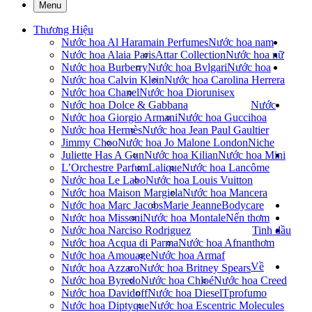
Menu
Thương Hiệu
Nước hoa Al Haramain Perfumes
Nước hoa nam
Nước hoa Alaia Paris
Attar Collection
Nước hoa nữ
Nước hoa Burberry
Nước hoa Bvlgari
Nước hoa
Nước hoa Calvin Klein
Nước hoa Carolina Herrera
Nước hoa Chanel
Nước hoa Dior
unisex
Nước hoa Dolce & Gabbana
Nước
Nước hoa Giorgio Armani
Nước hoa Gucci
hoa
Nước hoa Hermès
Nước hoa Jean Paul Gaultier
Jimmy Choo
Nước hoa Jo Malone London
Niche
Juliette Has A Gun
Nước hoa Kilian
Nước hoa Mini
L’Orchestre Parfum
Lalique
Nước hoa Lancôme
Nước hoa Le Labo
Nước hoa Louis Vuitton
Nước hoa Maison Margiela
Nước hoa Mancera
Nước hoa Marc Jacobs
Marie Jeanne
Bodycare
Nước hoa Missoni
Nước hoa Montale
Nến thơm
Nước hoa Narciso Rodriguez
Tinh dầu
Nước hoa Acqua di Parma
Nước hoa Afnan
thơm
Nước hoa Amouage
Nước hoa Armaf
Về
Nước hoa Azzaro
Nước hoa Britney Spears
Nước hoa Byredo
Nước hoa Chloé
Nước hoa Creed
Nước hoa Davidoff
Nước hoa Diesel
Tprofumo
Nước hoa Diptyque
Nước hoa Escentric Molecules