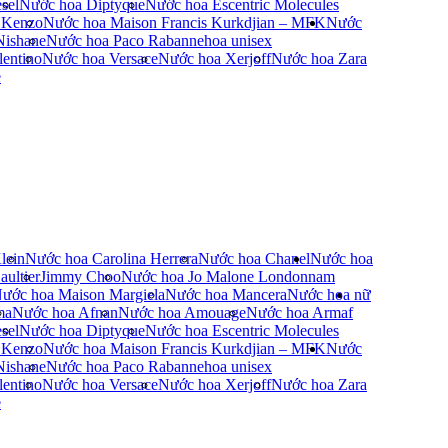
sel
Nước hoa Diptyque
Nước hoa Escentric Molecules
 Kenzo
Nước hoa Maison Francis Kurkdjian – MFK
Nước
Nishane
Nước hoa Paco Rabanne
hoa unisex
entino
Nước hoa Versace
Nước hoa Xerjoff
Nước hoa Zara
e
lein
Nước hoa Carolina Herrera
Nước hoa Chanel
Nước hoa
ultier
Jimmy Choo
Nước hoa Jo Malone London
nam
ước hoa Maison Margiela
Nước hoa Mancera
Nước hoa nữ
ma
Nước hoa Afnan
Nước hoa Amouage
Nước hoa Armaf
sel
Nước hoa Diptyque
Nước hoa Escentric Molecules
 Kenzo
Nước hoa Maison Francis Kurkdjian – MFK
Nước
Nishane
Nước hoa Paco Rabanne
hoa unisex
entino
Nước hoa Versace
Nước hoa Xerjoff
Nước hoa Zara
e