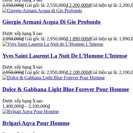
2,550,000
₫
Giá gốc là: 2,550,000₫.
2,200,000
₫
Giá hiện tại là: 2,200,
Giorgio Armani Acqua Di Gio Profondo
Được xếp hạng
5
sao
2,950,000
₫
Giá gốc là: 2,950,000₫.
1,890,000
₫
Giá hiện tại là: 1,890,
Yves Saint Laurent La Nuit De L’Homme L’Intense
Được xếp hạng
5
sao
2,950,000
₫
Giá gốc là: 2,950,000₫.
2,100,000
₫
Giá hiện tại là: 2,100,
Dolce & Gabbana Light Blue Forever Pour Homme
Được xếp hạng
5
sao
1,400,000
₫
–
2,100,000
₫
Bvlgari Aqva Pour Homme