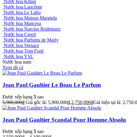
Nước hoa Kilian
Nước hoa Lancôme
Nước hoa Le Labo
Nước hoa Maison Margiela
Nước hoa Mancera
Nước hoa Narciso Rodriguez
Nước hoa Creed
Nước hoa Parfums de Marly
Nước hoa Versace
Nước hoa Tom Ford
Nước hoa YSL
Nước hoa nam
Xem tất cả
Jean Paul Gaultier Le Beau Le Parfum
Được xếp hạng
5
sao
5,900,000
₫
Giá gốc là: 5,900,000₫.
2,750,000
₫
Giá hiện tại là: 2,750,
Jean Paul Gaultier Scandal Pour Homme Absolu
Được xếp hạng
5
sao
3,550,000
₫
–
4,100,000
₫