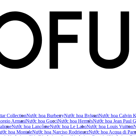
tar Collection
Nước hoa Burberry
Nước hoa Bvlgari
Nước hoa Calvin K
orgio Armani
Nước hoa Gucci
Nước hoa Hermès
Nước hoa Jean Paul Ga
alique
Nước hoa Lancôme
Nước hoa Le Labo
Nước hoa Louis Vuitton
N
ước hoa Montale
Nước hoa Narciso Rodriguez
Nước hoa Acqua di Par