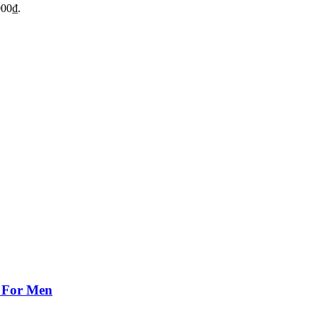
000₫.
 For Men