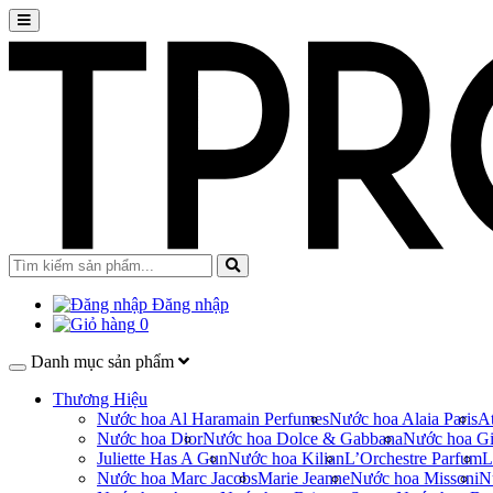
Đăng nhập
0
Danh mục sản phẩm
Thương Hiệu
Nước hoa Al Haramain Perfumes
Nước hoa Alaia Paris
At
Nước hoa Dior
Nước hoa Dolce & Gabbana
Nước hoa Gi
Juliette Has A Gun
Nước hoa Kilian
L’Orchestre Parfum
L
Nước hoa Marc Jacobs
Marie Jeanne
Nước hoa Missoni
N