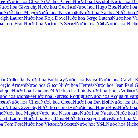
redo
Nước hoa Chloé
Nước hoa Creed
Nước hoa Davidoff
Nước hoa Die
Nước hoa Givenchy
Nước hoa Guerlain
Nước hoa Hugo Boss
Nước hoa
no
Nước hoa Mugler
Nước hoa Nasomatto
Nước hoa Nautica
Nước hoa 
alph Lauren
Nước hoa Roja Dove
Nước hoa Serge Lutens
Nước hoa Val
oa Tom Ford
Nước hoa Victoria’s Secret
Nước hoa YSL
Nước hoa Nich
tar Collection
Nước hoa Burberry
Nước hoa Bvlgari
Nước hoa Calvin K
orgio Armani
Nước hoa Gucci
Nước hoa Hermès
Nước hoa Jean Paul Ga
alique
Nước hoa Lancôme
Nước hoa Le Labo
Nước hoa Louis Vuitton
N
ước hoa Montale
Nước hoa Narciso Rodriguez
Nước hoa Acqua di Par
redo
Nước hoa Chloé
Nước hoa Creed
Nước hoa Davidoff
Nước hoa Die
Nước hoa Givenchy
Nước hoa Guerlain
Nước hoa Hugo Boss
Nước hoa
no
Nước hoa Mugler
Nước hoa Nasomatto
Nước hoa Nautica
Nước hoa 
alph Lauren
Nước hoa Roja Dove
Nước hoa Serge Lutens
Nước hoa Val
oa Tom Ford
Nước hoa Victoria’s Secret
Nước hoa YSL
Nước hoa Nich