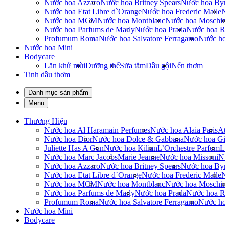
Nước hoa Azzaro
Nước hoa Britney Spears
Nước hoa By
Nước hoa Etat Libre d`Orange
Nước hoa Frederic Malle
Nước hoa MCM
Nước hoa Montblanc
Nước hoa Moschi
Nước hoa Parfums de Marly
Nước hoa Prada
Nước hoa R
Profumum Roma
Nước hoa Salvatore Ferragamo
Nước h
Nước hoa Mini
Bodycare
Lăn khử mùi
Dưỡng thể
Sữa tắm
Dầu gội
Nến thơm
Tinh dầu thơm
Danh mục sản phẩm
Menu
Thương Hiệu
Nước hoa Al Haramain Perfumes
Nước hoa Alaia Paris
At
Nước hoa Dior
Nước hoa Dolce & Gabbana
Nước hoa Gi
Juliette Has A Gun
Nước hoa Kilian
L’Orchestre Parfum
L
Nước hoa Marc Jacobs
Marie Jeanne
Nước hoa Missoni
N
Nước hoa Azzaro
Nước hoa Britney Spears
Nước hoa By
Nước hoa Etat Libre d`Orange
Nước hoa Frederic Malle
Nước hoa MCM
Nước hoa Montblanc
Nước hoa Moschi
Nước hoa Parfums de Marly
Nước hoa Prada
Nước hoa R
Profumum Roma
Nước hoa Salvatore Ferragamo
Nước h
Nước hoa Mini
Bodycare