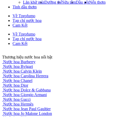
Lăn khử mùi
Dưỡng thể
Sữa tắm
Dầu gội
Nến thơm
Tinh dầu thơm
Về Tprofumo
Tạp chí nước hoa
Cam Kết
Về Tprofumo
Tạp chí nước hoa
Cam Kết
Thương hiệu nước hoa nổi bật
Nước hoa Burberry
Nước hoa Bvlgari
Nước hoa Calvin Klein
Nước hoa Carolina Herrera
Nước hoa Chanel
Nước hoa Dior
Nước hoa Dolce & Gabbana
Nước hoa Giorgio Armani
Nước hoa Gucci
Nước hoa Hermès
Nước hoa Jean Paul Gaultier
Nước hoa Jo Malone London