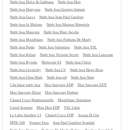
Nước hoa Dolce & Gabbana
Nước hoa Dior
Nước hoa Diptyque
Nước hoa Giorgio Armani
Nước hoa Gucci
Nước hoa Jean Paul Gaultier
Nước hoa Jo Malone
Nước hoa Maison Margiela
Nước hoa Mancera
Nước hoa Marc Jacobs
Nước hoa Montblanc
Nước hoa Parfums De Marly
Nước hoa Prada
Nước hoa Valentino
Nước hoa YSL
Nước hoa Kilian
Nước hoa Victoria Secret
Nước hoa Lancome
Nước hoa Byredo
Molecule 01
Nước hoa Chloe
Nước hoa Givenchy
Nước hoa LV
Nước hoa Hugo Boss
Nước hoa Ultra Male
Nước hoa nữ
Nước hoa Nam
Cửa hàng nước hoa
Dior Sauvage EDP
Dior Sauvage EDT
Dior Sauvage Elixir
Dior Sauvage Parfum
Chanel Coco Mademoiselle
Montblanc Signature
Creed Aventus
Miss Dior EDP
YSL Libre
Le Labo Another 13
Chanel Coco EDP
Acqua Di Gio
MFK 540
Versace Eros
Jean Paul Gaultier Scandal