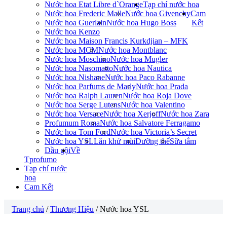
Nước hoa Etat Libre d`Orange
Tạp chí nước hoa
Nước hoa Frederic Malle
Nước hoa Givenchy
Cam
Nước hoa Guerlain
Nước hoa Hugo Boss
Kết
Nước hoa Kenzo
Nước hoa Maison Francis Kurkdjian – MFK
Nước hoa MCM
Nước hoa Montblanc
Nước hoa Moschino
Nước hoa Mugler
Nước hoa Nasomatto
Nước hoa Nautica
Nước hoa Nishane
Nước hoa Paco Rabanne
Nước hoa Parfums de Marly
Nước hoa Prada
Nước hoa Ralph Lauren
Nước hoa Roja Dove
Nước hoa Serge Lutens
Nước hoa Valentino
Nước hoa Versace
Nước hoa Xerjoff
Nước hoa Zara
Profumum Roma
Nước hoa Salvatore Ferragamo
Nước hoa Tom Ford
Nước hoa Victoria’s Secret
Nước hoa YSL
Lăn khử mùi
Dưỡng thể
Sữa tắm
Dầu gội
Về
Tprofumo
Tạp chí nước
hoa
Cam Kết
Trang chủ
/
Thương Hiệu
/ Nước hoa YSL