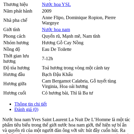
Thương hiệu
Nước hoa YSL
Năm phát hành
2009
Anne Flipo, Dominique Ropion, Pierre
Nhà pha chế
Wargnye
Giới tính
Nước hoa nam
Phong cách
Quyến rũ, Mạnh mẽ, Nam tính
Nhóm hương
Hương Gỗ Cay Nồng
Nồng độ
Eau De Toilette
Thời gian lưu
7-12h
hương
Độ tỏa hương
Toả hương trong vòng một cánh tay
Hương đầu
Bạch Đậu Khấu
Cam Bergamot Calabria
,
Gỗ tuyết tùng
Hương giữa
Virginia
,
Hoa oải hương
Hương cuối
Cỏ hương bài
,
Thì là Ba tư
Thông tin chi tiết
Đánh giá (0)
Nước hoa nam Yves Saint Laurent La Nuit De L’Homme là một tác
phẩm tiêu biểu trong thế giới nước hoa nam giới, thể hiện sự bí ẩn
và quyến rũ của một người đàn ông với sức hút đầy cuốn hút. Ra