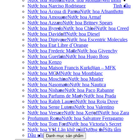
Nước hoa Missoni
Nước hoa Montale
Nến thơm
Nước hoa Narciso Rodriguez
Tinh dầu
Nước hoa Acqua di Parma
Nước hoa Afnan
thơm
Nước hoa Amouage
Nước hoa Armaf
Nước hoa Azzaro
Nước hoa Britney Spears
Nước hoa Byredo
Nước hoa Chloé
Nước hoa Creed
Nước hoa Davidoff
Nước hoa Diesel
Nước hoa Diptyque
Nước hoa Escentric Molecules
Nước hoa Etat Libre d`Orange
Nước hoa Frederic Malle
Nước hoa Givenchy
Nước hoa Guerlain
Nước hoa Hugo Boss
Nước hoa Kenzo
Nước hoa Maison Francis Kurkdjian – MFK
Nước hoa MCM
Nước hoa Montblanc
Nước hoa Moschino
Nước hoa Mugler
Nước hoa Nasomatto
Nước hoa Nautica
Nước hoa Nishane
Nước hoa Paco Rabanne
Nước hoa Parfums de Marly
Nước hoa Prada
Nước hoa Ralph Lauren
Nước hoa Roja Dove
Nước hoa Serge Lutens
Nước hoa Valentino
Nước hoa Versace
Nước hoa Xerjoff
Nước hoa Zara
Profumum Roma
Nước hoa Salvatore Ferragamo
Nước hoa Tom Ford
Nước hoa Victoria’s Secret
Nước hoa YSL
Lăn khử mùi
Dưỡng thể
Sữa tắm
Dầu gội
Danh mục sản phẩm