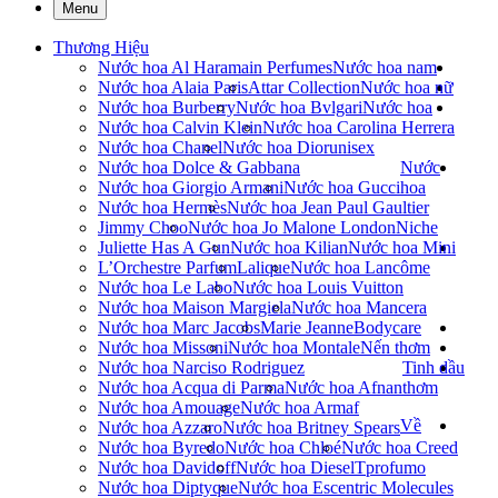
Menu
Thương Hiệu
Nước hoa Al Haramain Perfumes
Nước hoa nam
Nước hoa Alaia Paris
Attar Collection
Nước hoa nữ
Nước hoa Burberry
Nước hoa Bvlgari
Nước hoa
Nước hoa Calvin Klein
Nước hoa Carolina Herrera
Nước hoa Chanel
Nước hoa Dior
unisex
Nước hoa Dolce & Gabbana
Nước
Nước hoa Giorgio Armani
Nước hoa Gucci
hoa
Nước hoa Hermès
Nước hoa Jean Paul Gaultier
Jimmy Choo
Nước hoa Jo Malone London
Niche
Juliette Has A Gun
Nước hoa Kilian
Nước hoa Mini
L’Orchestre Parfum
Lalique
Nước hoa Lancôme
Nước hoa Le Labo
Nước hoa Louis Vuitton
Nước hoa Maison Margiela
Nước hoa Mancera
Nước hoa Marc Jacobs
Marie Jeanne
Bodycare
Nước hoa Missoni
Nước hoa Montale
Nến thơm
Nước hoa Narciso Rodriguez
Tinh dầu
Nước hoa Acqua di Parma
Nước hoa Afnan
thơm
Nước hoa Amouage
Nước hoa Armaf
Về
Nước hoa Azzaro
Nước hoa Britney Spears
Nước hoa Byredo
Nước hoa Chloé
Nước hoa Creed
Nước hoa Davidoff
Nước hoa Diesel
Tprofumo
Nước hoa Diptyque
Nước hoa Escentric Molecules