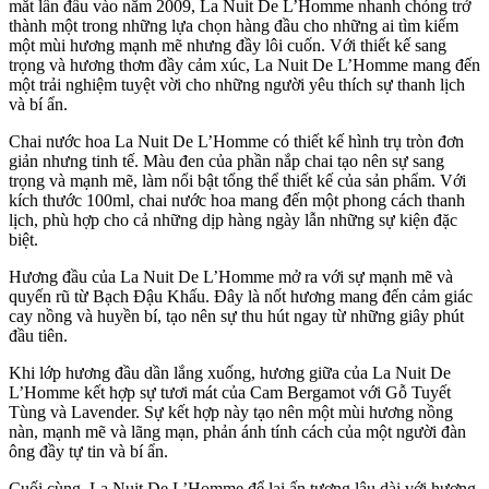
mắt lần đầu vào năm 2009, La Nuit De L’Homme nhanh chóng trở
thành một trong những lựa chọn hàng đầu cho những ai tìm kiếm
một mùi hương mạnh mẽ nhưng đầy lôi cuốn. Với thiết kế sang
trọng và hương thơm đầy cảm xúc, La Nuit De L’Homme mang đến
một trải nghiệm tuyệt vời cho những người yêu thích sự thanh lịch
và bí ẩn.
Chai nước hoa La Nuit De L’Homme có thiết kế hình trụ tròn đơn
giản nhưng tinh tế. Màu đen của phần nắp chai tạo nên sự sang
trọng và mạnh mẽ, làm nổi bật tổng thể thiết kế của sản phẩm. Với
kích thước 100ml, chai nước hoa mang đến một phong cách thanh
lịch, phù hợp cho cả những dịp hàng ngày lẫn những sự kiện đặc
biệt.
Hương đầu của La Nuit De L’Homme mở ra với sự mạnh mẽ và
quyến rũ từ Bạch Đậu Khấu. Đây là nốt hương mang đến cảm giác
cay nồng và huyền bí, tạo nên sự thu hút ngay từ những giây phút
đầu tiên.
Khi lớp hương đầu dần lắng xuống, hương giữa của La Nuit De
L’Homme kết hợp sự tươi mát của Cam Bergamot với Gỗ Tuyết
Tùng và Lavender. Sự kết hợp này tạo nên một mùi hương nồng
nàn, mạnh mẽ và lãng mạn, phản ánh tính cách của một người đàn
ông đầy tự tin và bí ẩn.
Cuối cùng, La Nuit De L’Homme để lại ấn tượng lâu dài với hương