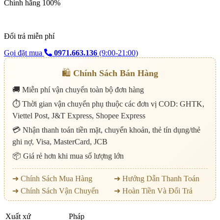
Chính hãng 100%
Đổi trả miễn phí
Gọi đặt mua
0971.663.136
(9:00-21:00)
🛍️
Chính Sách Bán Hàng
🚚 Miễn phí vận chuyển toàn bộ đơn hàng
⏱️ Thời gian vận chuyển phụ thuộc các đơn vị COD: GHTK,
Viettel Post, J&T Express, Shopee Express
💳 Nhận thanh toán tiền mặt, chuyển khoản, thẻ tín dụng/thẻ
ghi nợ, Visa, MasterCard, JCB
📦 Giá rẻ hơn khi mua số lượng lớn
➜ Chính Sách Mua Hàng
➜ Hướng Dẫn Thanh Toán
➜ Chính Sách Vận Chuyển
➜ Hoàn Tiền Và Đổi Trả
Xuất xứ
Pháp