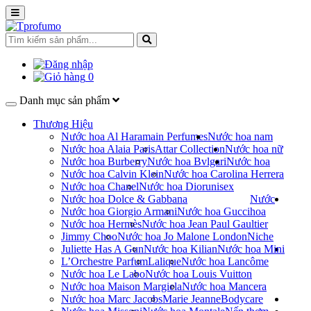
0
Danh mục sản phẩm
Thương Hiệu
Nước hoa Al Haramain Perfumes
Nước hoa nam
Nước hoa Alaia Paris
Attar Collection
Nước hoa nữ
Nước hoa Burberry
Nước hoa Bvlgari
Nước hoa
Nước hoa Calvin Klein
Nước hoa Carolina Herrera
Nước hoa Chanel
Nước hoa Dior
unisex
Nước hoa Dolce & Gabbana
Nước
Nước hoa Giorgio Armani
Nước hoa Gucci
hoa
Nước hoa Hermès
Nước hoa Jean Paul Gaultier
Jimmy Choo
Nước hoa Jo Malone London
Niche
Juliette Has A Gun
Nước hoa Kilian
Nước hoa Mini
L’Orchestre Parfum
Lalique
Nước hoa Lancôme
Nước hoa Le Labo
Nước hoa Louis Vuitton
Nước hoa Maison Margiela
Nước hoa Mancera
Nước hoa Marc Jacobs
Marie Jeanne
Bodycare