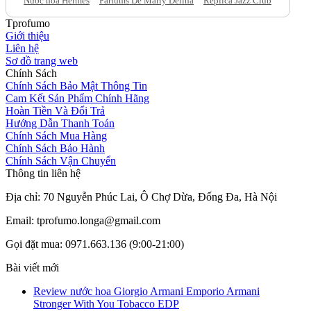
Nước hoa Hermes
Parfums De Marly Delina
Replica Jazz Club
Tprofumo
Giới thiệu
Liên hệ
Sơ đồ trang web
Chính Sách
Chính Sách Bảo Mật Thông Tin
Cam Kết Sản Phẩm Chính Hãng
Hoàn Tiền Và Đổi Trả
Hướng Dẫn Thanh Toán
Chính Sách Mua Hàng
Chính Sách Bảo Hành
Chính Sách Vận Chuyển
Thông tin liên hệ
Địa chỉ: 70 Nguyễn Phúc Lai, Ô Chợ Dừa, Đống Đa, Hà Nội
Email: tprofumo.longa@gmail.com
Gọi đặt mua: 0971.663.136 (9:00-21:00)
Bài viết mới
Review nước hoa Giorgio Armani Emporio Armani
Stronger With You Tobacco EDP