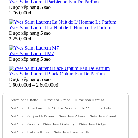
Yves Saint Laurent Parisienne Eau De Parfum
Được xếp hạng
5
sao
1,760,000
₫
Yves Saint Laurent La Nuit de L’Homme Le Parfum
Được xếp hạng
5
sao
2,250,000
₫
Yves Saint Laurent M7
Được xếp hạng
5
sao
Yves Saint Laurent Black Opium Eau De Parfum
Được xếp hạng
5
sao
1,600,000
₫
–
2,600,000
₫
Nước hoa Chanel
Nước hoa Creed
Nước hoa Narciso
Nước hoa Tom Ford
Nước hoa Versace
Nước hoa Le Labo
Nước hoa Acqua Di Parma
Nước hoa Afnan
Nước hoa Armaf
Nước hoa Azzaro
Nước hoa Burberry
Nước hoa Bvlgari
Nước hoa Calvin Klein
Nước hoa Carolina Herrera