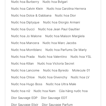
Nước hoa Burberry
Nước hoa Bvlgari
Cô tỏa ra vẻ cuốn hút khó cưỡng với thần thái quý
phái, tươi trẻ “hớp hồn” nhà mốt Givenchy. Những
Nước hoa Calvin Klein
Nước hoa Carolina Herrera
năm 1960, đi ra ngoài đường hầu hết đều bắt gặp
Nước hoa Dolce & Gabbana
Nước hoa Dior
mọi người diện trang phục của nhà mốt Givenchy.
Nước hoa Diptyque
Nước hoa Giorgio Armani
Cho thấy mức độ ưa chuộng của khách hàng dành
Nước hoa Gucci
Nước hoa Jean Paul Gaultier
cho sản phẩm thương hiệu lớn thế nào.
Nước hoa Jo Malone
Nước hoa Maison Margiela
Givenchy sinh ra từ nguồn gốc quý tộc nên rất coi
Nước hoa Mancera
Nước hoa Marc Jacobs
trọng những giá trị truyền thống. Bộ sưu tập “nàng
Nước hoa Montblanc
Nước hoa Parfums De Marly
thơ” Duality là minh chứng rõ nhất cho mục tiêu phát
triển trong tương lai của hãng. Tác phẩm Séparables
Nước hoa Prada
Nước hoa Valentino
Nước hoa YSL
của Givenchy dành cho những người phụ nữ yêu
Nước hoa Kilian
Nước hoa Victoria Secret
thích phong cách giản dị mà không kém phần sang
Nước hoa Lancome
Nước hoa Byredo
Molecule 01
trọng. Nó như đại diện cho sự thanh lịch được giải
Nước hoa Chloe
Nước hoa Givenchy
Nước hoa LV
phóng, tự do tự tại, báo hiệu cho sự xuất hiện của
thời đại mới.
Nước hoa Hugo Boss
Nước hoa Ultra Male
Nước hoa nữ
Nước hoa Nam
Cửa hàng nước hoa
Chuyển sang lĩnh vực sản xuất nước hoa vào năm
1957 và hương thơm đầu tiên Givenchy giới thiệu tới
Dior Sauvage EDP
Dior Sauvage EDT
mọi người là
L’Interdit
. Sản phẩm lấy cảm hứng từ “vị
Dior Sauvage Elixir
Dior Sauvage Parfum