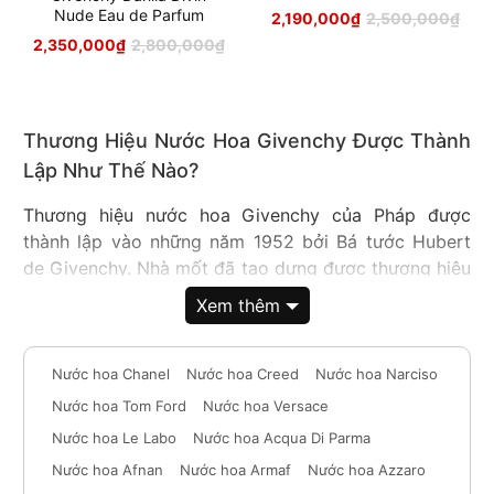
Nude Eau de Parfum
2,190,000
₫
2,500,000
₫
2,350,000
₫
2,800,000
₫
Thương Hiệu Nước Hoa Givenchy Được Thành
Lập Như Thế Nào?
Thương hiệu nước hoa Givenchy của Pháp được
thành lập vào những năm 1952 bởi Bá tước Hubert
de Givenchy. Nhà mốt đã tạo dựng được thương hiệu
cá nhân chuyên sản xuất thời trang, phụ kiện và nước
Xem thêm
hoa cao cấp. Sự pha trộn giữa vẻ gợi cảm, cá tính
của nước Mỹ hòa hợp với nét sang trọng của Pháp
tạo nên dấu ấn không thể lu mờ của thương hiệu
Nước hoa Chanel
Nước hoa Creed
Nước hoa Narciso
Givenchy trong tâm trí khách hàng. Đặc biệt,
Nước hoa Tom Ford
Nước hoa Versace
Givenchy còn thiết kế riêng tủ quần áo cá nhân cho
Nước hoa Le Labo
Nước hoa Acqua Di Parma
nữ diễn viên huyền thoại Audrey Hepburn mặc cả
Nước hoa Afnan
Nước hoa Armaf
Nước hoa Azzaro
trong đời thường lẫn các vai diễn trên phim trường.