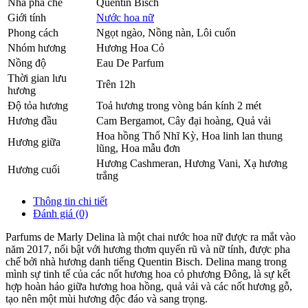
Nhà pha chế
Quentin Bisch
Giới tính
Nước hoa nữ
Phong cách
Ngọt ngào, Nồng nàn, Lôi cuốn
Nhóm hương
Hương Hoa Cỏ
Nồng độ
Eau De Parfum
Thời gian lưu
Trên 12h
hương
Độ tỏa hương
Toả hương trong vòng bán kính 2 mét
Hương đầu
Cam Bergamot
,
Cây đại hoàng
,
Quả vải
Hoa hồng Thổ Nhĩ Kỳ
,
Hoa linh lan thung
Hương giữa
lũng
,
Hoa mẫu đơn
Hương Cashmeran
,
Hương Vani
,
Xạ hương
Hương cuối
trắng
Thông tin chi tiết
Đánh giá (0)
Parfums de Marly Delina là một chai nước hoa nữ được ra mắt vào
năm 2017, nổi bật với hương thơm quyến rũ và nữ tính, được pha
chế bởi nhà hương danh tiếng Quentin Bisch. Delina mang trong
mình sự tinh tế của các nốt hương hoa cỏ phương Đông, là sự kết
hợp hoàn hảo giữa hương hoa hồng, quả vải và các nốt hương gỗ,
tạo nên một mùi hương độc đáo và sang trọng.