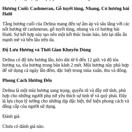
Hương Cuối: Cashmeran, Gỗ tuyết tùng, Nhang, Cỏ hương bài
Haiti
Tầng hương cuối của Delina mang đến sự ấm áp và sâu lắng với các
nốt hương từ cashmeran, gỗ tuyết tùng, nhang và cỏ hương bài
Haiti. Sự kết hợp này tạo nên một kết thúc hoàn hảo, lưu lại dấu ấn
mạnh mẽ và bền lâu trên da.
Độ Lưu Hương và Thời Gian Khuyên Dùng
Delina có độ lưu hương lâu, kéo dài từ 6 đến 12 giờ, và độ tỏa
hương xa, tỏa hương trong bán kính 2 mét. Mùi hương này phù hợp
để sử dụng cả ngày lẫn đêm, đặc biệt trong mùa xuân, thu và đông.
Phong Cách Hướng Đến
Delina là một mùi hương sang trọng, quyến rũ và đầy nữ tính, phù
hợp cho những người phụ nữ yêu thích sự tinh tế và quý phái. Đây
là lựa chọn lý tưởng cho những dịp đặc biệt, thể hiện phong cách và
đẳng cấp của người sử dụng.
Đánh giá
Chưa có đánh giá nào.