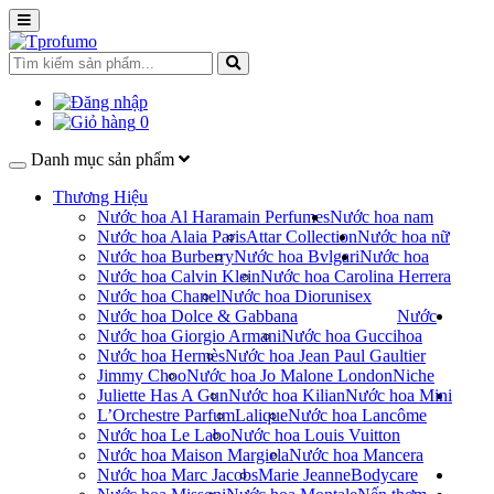
0
Danh mục sản phẩm
Thương Hiệu
Nước hoa Al Haramain Perfumes
Nước hoa nam
Nước hoa Alaia Paris
Attar Collection
Nước hoa nữ
Nước hoa Burberry
Nước hoa Bvlgari
Nước hoa
Nước hoa Calvin Klein
Nước hoa Carolina Herrera
Nước hoa Chanel
Nước hoa Dior
unisex
Nước hoa Dolce & Gabbana
Nước
Nước hoa Giorgio Armani
Nước hoa Gucci
hoa
Nước hoa Hermès
Nước hoa Jean Paul Gaultier
Jimmy Choo
Nước hoa Jo Malone London
Niche
Juliette Has A Gun
Nước hoa Kilian
Nước hoa Mini
L’Orchestre Parfum
Lalique
Nước hoa Lancôme
Nước hoa Le Labo
Nước hoa Louis Vuitton
Nước hoa Maison Margiela
Nước hoa Mancera
Nước hoa Marc Jacobs
Marie Jeanne
Bodycare