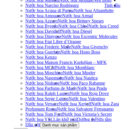
Nước hoa Missoni
Nước hoa Montale
Nến thơm
Nước hoa Narciso Rodriguez
Tinh dầu
Nước hoa Acqua di Parma
Nước hoa Afnan
thơm
Nước hoa Amouage
Nước hoa Armaf
Nước hoa Azzaro
Nước hoa Britney Spears
Nước hoa Byredo
Nước hoa Chloé
Nước hoa Creed
Nước hoa Davidoff
Nước hoa Diesel
Nước hoa Diptyque
Nước hoa Escentric Molecules
Nước hoa Etat Libre d`Orange
Nước hoa Frederic Malle
Nước hoa Givenchy
Nước hoa Guerlain
Nước hoa Hugo Boss
Nước hoa Kenzo
Nước hoa Maison Francis Kurkdjian – MFK
Nước hoa MCM
Nước hoa Montblanc
Nước hoa Moschino
Nước hoa Mugler
Nước hoa Nasomatto
Nước hoa Nautica
Nước hoa Nishane
Nước hoa Paco Rabanne
Nước hoa Parfums de Marly
Nước hoa Prada
Nước hoa Ralph Lauren
Nước hoa Roja Dove
Nước hoa Serge Lutens
Nước hoa Valentino
Nước hoa Versace
Nước hoa Xerjoff
Nước hoa Zara
Profumum Roma
Nước hoa Salvatore Ferragamo
Nước hoa Tom Ford
Nước hoa Victoria’s Secret
Nước hoa YSL
Lăn khử mùi
Dưỡng thể
Sữa tắm
Dầu gội
Danh mục sản phẩm