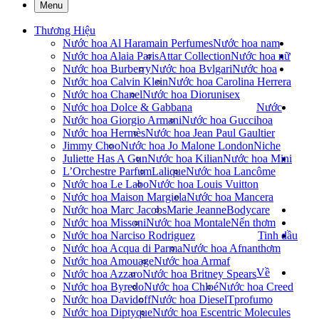
Menu
Thương Hiệu
Nước hoa Al Haramain Perfumes
Nước hoa nam
Nước hoa Alaia Paris
Attar Collection
Nước hoa nữ
Nước hoa Burberry
Nước hoa Bvlgari
Nước hoa
Nước hoa Calvin Klein
Nước hoa Carolina Herrera
Nước hoa Chanel
Nước hoa Dior
unisex
Nước hoa Dolce & Gabbana
Nước
Nước hoa Giorgio Armani
Nước hoa Gucci
hoa
Nước hoa Hermès
Nước hoa Jean Paul Gaultier
Jimmy Choo
Nước hoa Jo Malone London
Niche
Juliette Has A Gun
Nước hoa Kilian
Nước hoa Mini
L’Orchestre Parfum
Lalique
Nước hoa Lancôme
Nước hoa Le Labo
Nước hoa Louis Vuitton
Nước hoa Maison Margiela
Nước hoa Mancera
Nước hoa Marc Jacobs
Marie Jeanne
Bodycare
Nước hoa Missoni
Nước hoa Montale
Nến thơm
Nước hoa Narciso Rodriguez
Tinh dầu
Nước hoa Acqua di Parma
Nước hoa Afnan
thơm
Nước hoa Amouage
Nước hoa Armaf
Về
Nước hoa Azzaro
Nước hoa Britney Spears
Nước hoa Byredo
Nước hoa Chloé
Nước hoa Creed
Nước hoa Davidoff
Nước hoa Diesel
Tprofumo
Nước hoa Diptyque
Nước hoa Escentric Molecules