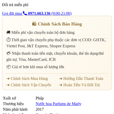
Đổi trả miễn phí
Gọi đặt mua
0971.663.136
(9:00-21:00)
🛍️
Chính Sách Bán Hàng
🚚 Miễn phí vận chuyển toàn bộ đơn hàng
⏱️ Thời gian vận chuyển phụ thuộc các đơn vị COD: GHTK,
Viettel Post, J&T Express, Shopee Express
💳 Nhận thanh toán tiền mặt, chuyển khoản, thẻ tín dụng/thẻ
ghi nợ, Visa, MasterCard, JCB
📦 Giá rẻ hơn khi mua số lượng lớn
➜ Chính Sách Mua Hàng
➜ Hướng Dẫn Thanh Toán
➜ Chính Sách Vận Chuyển
➜ Hoàn Tiền Và Đổi Trả
Xuất xứ
Pháp
Thương hiệu
Nước hoa Parfums de Marly
Năm phát hành
2017