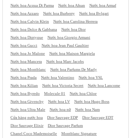
Nước hoa Acqua Di Parma
Nước hoa Afnan
Nước hoa Armaf
Nước hoa Azzaro
Nước hoa Burberry
Nước hoa Bvlgari
Nước hoa Calvin Klein
Nước hoa Carolina Herrera
Nước hoa Dolce & Gabbana
Nước hoa Dior
Nước hoa Diptyque
Nước hoa Giorgio Armani
Nước hoa Gucci
Nước hoa Jean Paul Gaultier
Nước hoa Jo Malone
Nước hoa Maison Margiela
Nước hoa Mancera
Nước hoa Marc Jacobs
Nước hoa Montblanc
Nước hoa Parfums De Marly
Nước hoa Prada
Nước hoa Valentino
Nước hoa YSL
Nước hoa Kilian
Nước hoa Victoria Secret
Nước hoa Lancome
Nước hoa Byredo
Molecule 01
Nước hoa Chloe
Nước hoa Givenchy
Nước hoa LV
Nước hoa Hugo Boss
Nước hoa Ultra Male
Nước hoa nữ
Nước hoa Nam
Cửa hàng nước hoa
Dior Sauvage EDP
Dior Sauvage EDT
Dior Sauvage Elixir
Dior Sauvage Parfum
Chanel Coco Mademoiselle
Montblanc Signature