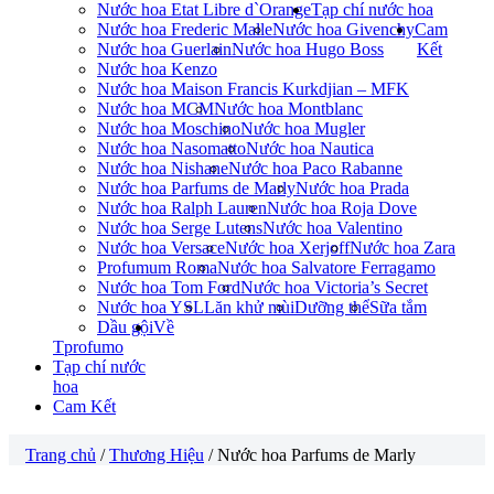
Nước hoa Etat Libre d`Orange
Tạp chí nước hoa
Nước hoa Frederic Malle
Nước hoa Givenchy
Cam
Nước hoa Guerlain
Nước hoa Hugo Boss
Kết
Nước hoa Kenzo
Nước hoa Maison Francis Kurkdjian – MFK
Nước hoa MCM
Nước hoa Montblanc
Nước hoa Moschino
Nước hoa Mugler
Nước hoa Nasomatto
Nước hoa Nautica
Nước hoa Nishane
Nước hoa Paco Rabanne
Nước hoa Parfums de Marly
Nước hoa Prada
Nước hoa Ralph Lauren
Nước hoa Roja Dove
Nước hoa Serge Lutens
Nước hoa Valentino
Nước hoa Versace
Nước hoa Xerjoff
Nước hoa Zara
Profumum Roma
Nước hoa Salvatore Ferragamo
Nước hoa Tom Ford
Nước hoa Victoria’s Secret
Nước hoa YSL
Lăn khử mùi
Dưỡng thể
Sữa tắm
Dầu gội
Về
Tprofumo
Tạp chí nước
hoa
Cam Kết
Trang chủ
/
Thương Hiệu
/ Nước hoa Parfums de Marly