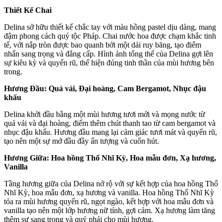
Thiết Kế Chai
Delina sở hữu thiết kế chắc tay với màu hồng pastel dịu dàng, mang
đậm phong cách quý tộc Pháp. Chai nước hoa được chạm khắc tinh
tế, với nắp tròn được bao quanh bởi một dải ruy băng, tạo điểm
nhấn sang trọng và đẳng cấp. Hình ảnh tổng thể của Delina gợi lên
sự kiêu kỳ và quyến rũ, thể hiện đúng tinh thần của mùi hương bên
trong.
Hương Đầu: Quả vải, Đại hoàng, Cam Bergamot, Nhục đậu
khấu
Delina khởi đầu bằng một mùi hương tươi mới và mọng nước từ
quả vải và đại hoàng, điểm thêm chút thanh tao từ cam bergamot và
nhục đậu khấu. Hương đầu mang lại cảm giác tươi mát và quyến rũ,
tạo nên một sự mở đầu đầy ấn tượng và cuốn hút.
Hương Giữa: Hoa hồng Thổ Nhĩ Kỳ, Hoa mẫu đơn, Xạ hương,
Vanilla
Tầng hương giữa của Delina nở rộ với sự kết hợp của hoa hồng Thổ
Nhĩ Kỳ, hoa mẫu đơn, xạ hương và vanilla. Hoa hồng Thổ Nhĩ Kỳ
tỏa ra mùi hương quyến rũ, ngọt ngào, kết hợp với hoa mẫu đơn và
vanilla tạo nên một lớp hương nữ tính, gợi cảm. Xạ hương làm tăng
thêm sự sang trọng và quý phái cho mùi hương.