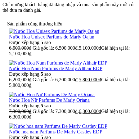
Chỉ những khách hàng đã đăng nhập và mua sản phẩm này mới có
thể đưa ra đánh giá.
Sản phẩm cùng thương hiệu
Nước Hoa Unisex Parfums de Marly Oajan
Được xếp hạng
5
sao
6,500,000
₫
Giá gốc là: 6,500,000₫.
5,100,000
₫
Giá hiện tại là:
5,100,000₫.
Nước Hoa Nam Parfums de Marly Althair EDP
Được xếp hạng
5
sao
6,200,000
₫
Giá gốc là: 6,200,000₫.
5,800,000
₫
Giá hiện tại là:
5,800,000₫.
Nước Hoa Nữ Parfums De Marly Oriana
Được xếp hạng
5
sao
7,300,000
₫
Giá gốc là: 7,300,000₫.
6,300,000
₫
Giá hiện tại là:
6,300,000₫.
Nước hoa nam Parfums De Marly Castley EDP
Được xếp hạng
5
sao