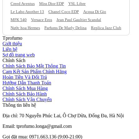
Creed Aventus
Miss Dior EDP
YSL Libre
Le Labo Another 13
Chanel Coco EDP
Acqua Di Gio
MFK 540
Versace Eros
Jean Paul Gaultier Scandal
Nước hoa Hermes
Parfums De Marly Delina
Replica Jazz Club
Tprofumo
Giới thiệu
Liên hệ
Sơ đồ trang web
Chính Sách
Chính Sách Bảo Mật Thông Tin
Cam Kết Sản Phẩm Chính Hãng
Hoàn Tiền Và Đổi Trả
Hướng Dẫn Thanh Toán
Chính Sách Mua Hàng
Chính Sách Bảo Hành
Chính Sách Vận Chuyển
Thông tin liên hệ
Địa chỉ: 70 Nguyễn Phúc Lai, Ô Chợ Dừa, Đống Đa, Hà Nội
Email: tprofumo.longa@gmail.com
Gọi đặt mua: 0971.663.136 (9:00-21:00)