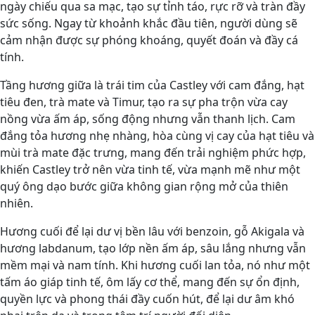
ngày chiếu qua sa mạc, tạo sự tỉnh táo, rực rỡ và tràn đầy
sức sống. Ngay từ khoảnh khắc đầu tiên, người dùng sẽ
cảm nhận được sự phóng khoáng, quyết đoán và đầy cá
tính.
Tầng hương giữa là trái tim của Castley với cam đắng, hạt
tiêu đen, trà mate và Timur, tạo ra sự pha trộn vừa cay
nồng vừa ấm áp, sống động nhưng vẫn thanh lịch. Cam
đắng tỏa hương nhẹ nhàng, hòa cùng vị cay của hạt tiêu và
mùi trà mate đặc trưng, mang đến trải nghiệm phức hợp,
khiến Castley trở nên vừa tinh tế, vừa mạnh mẽ như một
quý ông dạo bước giữa không gian rộng mở của thiên
nhiên.
Hương cuối để lại dư vị bền lâu với benzoin, gỗ Akigala và
hương labdanum, tạo lớp nền ấm áp, sâu lắng nhưng vẫn
mềm mại và nam tính. Khi hương cuối lan tỏa, nó như một
tấm áo giáp tinh tế, ôm lấy cơ thể, mang đến sự ổn định,
quyền lực và phong thái đầy cuốn hút, để lại dư âm khó