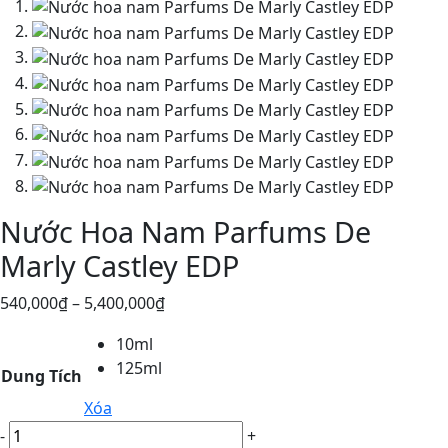
Nước Hoa Nam Parfums De
Marly Castley EDP
540,000
₫
–
5,400,000
₫
10ml
125ml
Dung Tích
Xóa
Nước
-
+