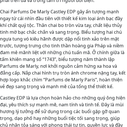
phai trên da và trong tâm trí người đối diện.
Chai Parfums De Marly Castley EDP gây ấn tượng mạnh
ngay từ cái nhìn đầu tiên với thiết kế kim loại ánh bạc đầy
khí chất quý tộc. Thân chai bo tròn vừa tay, chất liệu thủy
tinh mờ bạc chắc chắn và sang trọng. Biểu tượng hai chú
ngựa tung vó kiêu hãnh được dập nổi tinh xảo trên mặt
trước, tượng trưng cho tinh thần hoàng gia Pháp và niềm
đam mê mãnh liệt với những chú tuấn mã. Ở chính giữa là
tấm khiên mang số “1743”, biểu tượng năm thành lập
Parfums de Marly, nơi khởi nguồn cảm hứng xa hoa và
đẳng cấp. Nắp chai hình trụ tròn ánh chrome nặng tay, kết
hợp logo khắc chìm “Parfums de Marly Paris”, hoàn thiện
vẻ đẹp sang trọng và mạnh mẽ của tổng thể thiết kế.
Castley EDP là lựa chọn hoàn hảo cho những quý ông hiện
đại, yêu thích sự mạnh mẽ, nam tính và tinh tế. Đây là mùi
hương lý tưởng để sử dụng trong các buổi gặp gỡ quan
trọng, dạo phố hay những buổi tiệc tối sang trọng, giúp
chủ nhân tỏa sáng với phong thái tự tin, quyền lực và đầy