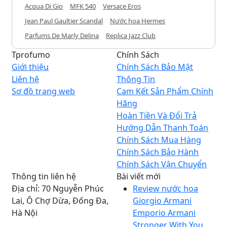
Acqua Di Gio
MFK 540
Versace Eros
Jean Paul Gaultier Scandal
Nước hoa Hermes
Parfums De Marly Delina
Replica Jazz Club
Tprofumo
Chính Sách
Giới thiệu
Chính Sách Bảo Mật
Liên hệ
Thông Tin
Sơ đồ trang web
Cam Kết Sản Phẩm Chính
Hãng
Hoàn Tiền Và Đổi Trả
Hướng Dẫn Thanh Toán
Chính Sách Mua Hàng
Chính Sách Bảo Hành
Chính Sách Vận Chuyển
Thông tin liên hệ
Bài viết mới
Địa chỉ: 70 Nguyễn Phúc
Review nước hoa
Lai, Ô Chợ Dừa, Đống Đa,
Giorgio Armani
Hà Nội
Emporio Armani
Stronger With You