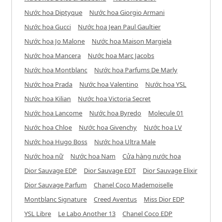
Nước hoa Diptyque
Nước hoa Giorgio Armani
Nước hoa Gucci
Nước hoa Jean Paul Gaultier
Nước hoa Jo Malone
Nước hoa Maison Margiela
Nước hoa Mancera
Nước hoa Marc Jacobs
Nước hoa Montblanc
Nước hoa Parfums De Marly
Nước hoa Prada
Nước hoa Valentino
Nước hoa YSL
Nước hoa Kilian
Nước hoa Victoria Secret
Nước hoa Lancome
Nước hoa Byredo
Molecule 01
Nước hoa Chloe
Nước hoa Givenchy
Nước hoa LV
Nước hoa Hugo Boss
Nước hoa Ultra Male
Nước hoa nữ
Nước hoa Nam
Cửa hàng nước hoa
Dior Sauvage EDP
Dior Sauvage EDT
Dior Sauvage Elixir
Dior Sauvage Parfum
Chanel Coco Mademoiselle
Montblanc Signature
Creed Aventus
Miss Dior EDP
YSL Libre
Le Labo Another 13
Chanel Coco EDP