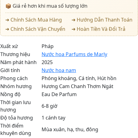
📦 Giá rẻ hơn khi mua số lượng lớn
➜ Chính Sách Mua Hàng
➜ Hướng Dẫn Thanh Toán
➜ Chính Sách Vận Chuyển
➜ Hoàn Tiền Và Đổi Trả
Xuất xứ
Pháp
Thương hiệu
Nước hoa Parfums de Marly
Năm phát hành
2025
Giới tính
Nước hoa nam
Phong cách
Phóng khoáng, Cá tính, Hút hồn
Nhóm hương
Hương Cam Chanh Thơm Ngát
Nồng độ
Eau De Parfum
Thời gian lưu
6-8 giờ
hương
Độ tỏa hương
1 cánh tay
Thời điểm
Mùa xuân, hạ, thu, đông
khuyên dùng