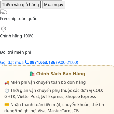
hoa
Thêm vào giỏ hàng
Mua ngay
nam
Parfums
Freeship toàn quốc
De
Marly
Castley
Chính hãng 100%
EDP
số
lượng
Đổi trả miễn phí
Gọi đặt mua
0971.663.136
(9:00-21:00)
🛍️
Chính Sách Bán Hàng
🚚 Miễn phí vận chuyển toàn bộ đơn hàng
⏱️ Thời gian vận chuyển phụ thuộc các đơn vị COD:
GHTK, Viettel Post, J&T Express, Shopee Express
💳 Nhận thanh toán tiền mặt, chuyển khoản, thẻ tín
dụng/thẻ ghi nợ, Visa, MasterCard, JCB