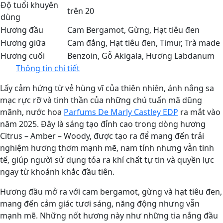
Độ tuổi khuyên
trên 20
dùng
Hương đầu
Cam Bergamot
,
Gừng
,
Hạt tiêu đen
Hương giữa
Cam đắng
,
Hạt tiêu đen
,
Timur
,
Trà made
Hương cuối
Benzoin
,
Gỗ Akigala
,
Hương Labdanum
Thông tin chi tiết
Lấy cảm hứng từ vẻ hùng vĩ của thiên nhiên, ánh nắng sa
mạc rực rỡ và tinh thần của những chú tuấn mã dũng
mãnh, nước hoa
Parfums De Marly Castley EDP
ra mắt vào
năm 2025. Đây là sáng tạo đỉnh cao trong dòng hương
Citrus – Amber – Woody, được tạo ra để mang đến trải
nghiệm hương thơm mạnh mẽ, nam tính nhưng vẫn tinh
tế, giúp người sử dụng tỏa ra khí chất tự tin và quyền lực
ngay từ khoảnh khắc đầu tiên.
Hương đầu mở ra với cam bergamot, gừng và hạt tiêu đen,
mang đến cảm giác tươi sáng, năng động nhưng vẫn
mạnh mẽ. Những nốt hương này như những tia nắng đầu