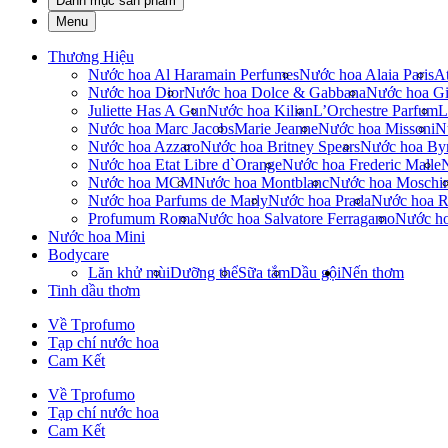
Danh mục sản phẩm
Menu
Thương Hiệu
Nước hoa Al Haramain Perfumes
Nước hoa Alaia Paris
At
Nước hoa Dior
Nước hoa Dolce & Gabbana
Nước hoa Gi
Juliette Has A Gun
Nước hoa Kilian
L’Orchestre Parfum
L
Nước hoa Marc Jacobs
Marie Jeanne
Nước hoa Missoni
N
Nước hoa Azzaro
Nước hoa Britney Spears
Nước hoa By
Nước hoa Etat Libre d`Orange
Nước hoa Frederic Malle
Nước hoa MCM
Nước hoa Montblanc
Nước hoa Moschi
Nước hoa Parfums de Marly
Nước hoa Prada
Nước hoa R
Profumum Roma
Nước hoa Salvatore Ferragamo
Nước h
Nước hoa Mini
Bodycare
Lăn khử mùi
Dưỡng thể
Sữa tắm
Dầu gội
Nến thơm
Tinh dầu thơm
Về Tprofumo
Tạp chí nước hoa
Cam Kết
Về Tprofumo
Tạp chí nước hoa
Cam Kết