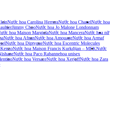
lein
Nước hoa Carolina Herrera
Nước hoa Chanel
Nước hoa
ultier
Jimmy Choo
Nước hoa Jo Malone London
nam
ước hoa Maison Margiela
Nước hoa Mancera
Nước hoa nữ
ma
Nước hoa Afnan
Nước hoa Amouage
Nước hoa Armaf
sel
Nước hoa Diptyque
Nước hoa Escentric Molecules
 Kenzo
Nước hoa Maison Francis Kurkdjian – MFK
Nước
Nishane
Nước hoa Paco Rabanne
hoa unisex
entino
Nước hoa Versace
Nước hoa Xerjoff
Nước hoa Zara
e