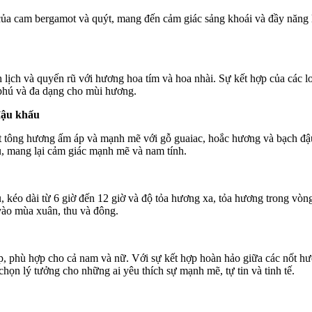
của cam bergamot và quýt, mang đến cảm giác sảng khoái và đầy năng 
lịch và quyến rũ với hương hoa tím và hoa nhài. Sự kết hợp của các l
 phú và đa dạng cho mùi hương.
đậu khấu
ột tông hương ấm áp và mạnh mẽ với gỗ guaiac, hoắc hương và bạch đậ
u, mang lại cảm giác mạnh mẽ và nam tính.
, kéo dài từ 6 giờ đến 12 giờ và độ tỏa hương xa, tỏa hương trong vò
vào mùa xuân, thu và đông.
ấp, phù hợp cho cả nam và nữ. Với sự kết hợp hoàn hảo giữa các nốt h
chọn lý tưởng cho những ai yêu thích sự mạnh mẽ, tự tin và tinh tế.