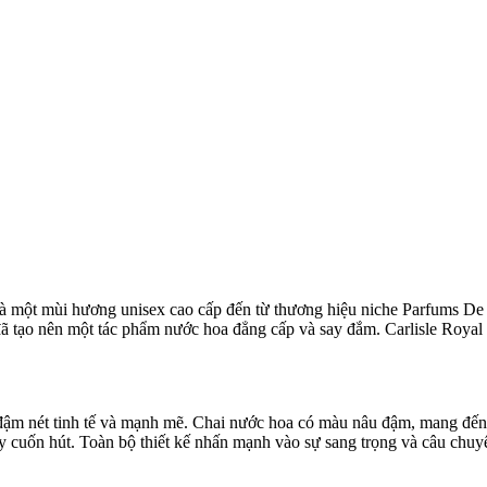
à một mùi hương unisex cao cấp đến từ thương hiệu niche Parfums De
 đã tạo nên một tác phẩm nước hoa đẳng cấp và say đắm. Carlisle Roya
đậm nét tinh tế và mạnh mẽ. Chai nước hoa có màu nâu đậm, mang đến 
ầy cuốn hút. Toàn bộ thiết kế nhấn mạnh vào sự sang trọng và câu chu