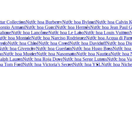
tar Collection
Nước hoa Burberry
Nước hoa Bvlgari
Nước hoa Calvin K
orgio Armani
Nước hoa Gucci
Nước hoa Hermès
Nước hoa Jean Paul Ga
alique
Nước hoa Lancôme
Nước hoa Le Labo
Nước hoa Louis Vuitton
N
ước hoa Montale
Nước hoa Narciso Rodriguez
Nước hoa Acqua di Par
redo
Nước hoa Chloé
Nước hoa Creed
Nước hoa Davidoff
Nước hoa Die
Nước hoa Givenchy
Nước hoa Guerlain
Nước hoa Hugo Boss
Nước hoa
no
Nước hoa Mugler
Nước hoa Nasomatto
Nước hoa Nautica
Nước hoa 
alph Lauren
Nước hoa Roja Dove
Nước hoa Serge Lutens
Nước hoa Val
oa Tom Ford
Nước hoa Victoria’s Secret
Nước hoa YSL
Nước hoa Nich