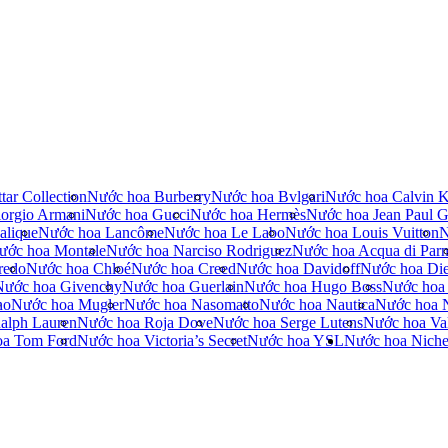
tar Collection
Nước hoa Burberry
Nước hoa Bvlgari
Nước hoa Calvin K
orgio Armani
Nước hoa Gucci
Nước hoa Hermès
Nước hoa Jean Paul Ga
alique
Nước hoa Lancôme
Nước hoa Le Labo
Nước hoa Louis Vuitton
N
ước hoa Montale
Nước hoa Narciso Rodriguez
Nước hoa Acqua di Par
redo
Nước hoa Chloé
Nước hoa Creed
Nước hoa Davidoff
Nước hoa Die
Nước hoa Givenchy
Nước hoa Guerlain
Nước hoa Hugo Boss
Nước hoa
no
Nước hoa Mugler
Nước hoa Nasomatto
Nước hoa Nautica
Nước hoa 
alph Lauren
Nước hoa Roja Dove
Nước hoa Serge Lutens
Nước hoa Val
oa Tom Ford
Nước hoa Victoria’s Secret
Nước hoa YSL
Nước hoa Nich