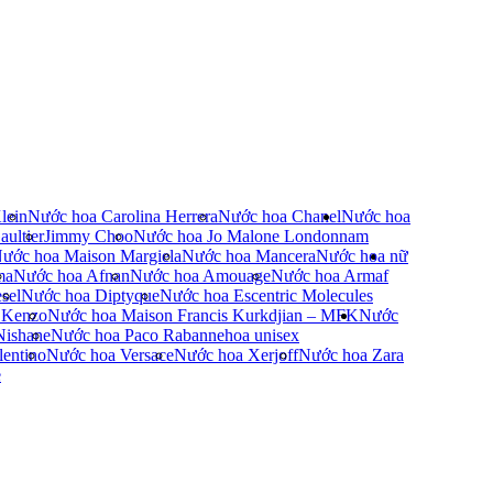
lein
Nước hoa Carolina Herrera
Nước hoa Chanel
Nước hoa
ultier
Jimmy Choo
Nước hoa Jo Malone London
nam
ước hoa Maison Margiela
Nước hoa Mancera
Nước hoa nữ
ma
Nước hoa Afnan
Nước hoa Amouage
Nước hoa Armaf
sel
Nước hoa Diptyque
Nước hoa Escentric Molecules
 Kenzo
Nước hoa Maison Francis Kurkdjian – MFK
Nước
Nishane
Nước hoa Paco Rabanne
hoa unisex
entino
Nước hoa Versace
Nước hoa Xerjoff
Nước hoa Zara
e