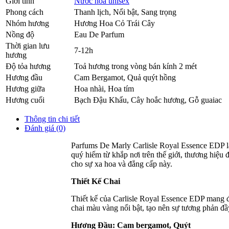
Giới tính
Nước hoa unisex
Phong cách
Thanh lịch, Nổi bật, Sang trọng
Nhóm hương
Hương Hoa Cỏ Trái Cây
Nồng độ
Eau De Parfum
Thời gian lưu
7-12h
hương
Độ tỏa hương
Toả hương trong vòng bán kính 2 mét
Hương đầu
Cam Bergamot
,
Quả quýt hồng
Hương giữa
Hoa nhài
,
Hoa tím
Hương cuối
Bạch Đậu Khấu
,
Cây hoắc hương
,
Gỗ guaiac
Thông tin chi tiết
Đánh giá (0)
Parfums De Marly Carlisle Royal Essence EDP l
quý hiếm từ khắp nơi trên thế giới, thương hiệu
cho sự xa hoa và đẳng cấp này.
Thiết Kế Chai
Thiết kế của Carlisle Royal Essence EDP mang 
chai màu vàng nổi bật, tạo nên sự tương phản đ
Hương Đầu: Cam bergamot, Quýt