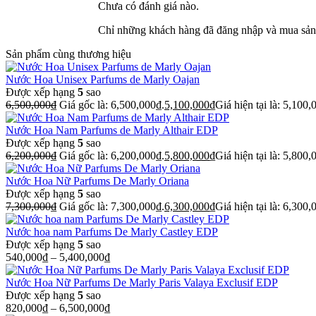
Chưa có đánh giá nào.
Chỉ những khách hàng đã đăng nhập và mua sản 
Sản phẩm cùng thương hiệu
Nước Hoa Unisex Parfums de Marly Oajan
Được xếp hạng
5
sao
6,500,000
₫
Giá gốc là: 6,500,000₫.
5,100,000
₫
Giá hiện tại là: 5,100,
Nước Hoa Nam Parfums de Marly Althair EDP
Được xếp hạng
5
sao
6,200,000
₫
Giá gốc là: 6,200,000₫.
5,800,000
₫
Giá hiện tại là: 5,800,
Nước Hoa Nữ Parfums De Marly Oriana
Được xếp hạng
5
sao
7,300,000
₫
Giá gốc là: 7,300,000₫.
6,300,000
₫
Giá hiện tại là: 6,300,
Nước hoa nam Parfums De Marly Castley EDP
Được xếp hạng
5
sao
540,000
₫
–
5,400,000
₫
Nước Hoa Nữ Parfums De Marly Paris Valaya Exclusif EDP
Được xếp hạng
5
sao
820,000
₫
–
6,500,000
₫