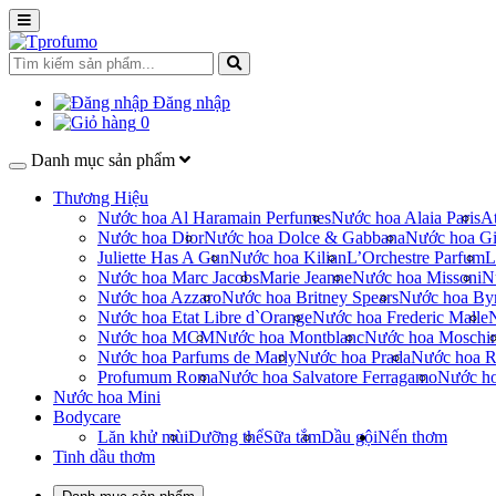
Đăng nhập
0
Danh mục sản phẩm
Thương Hiệu
Nước hoa Al Haramain Perfumes
Nước hoa Alaia Paris
At
Nước hoa Dior
Nước hoa Dolce & Gabbana
Nước hoa Gi
Juliette Has A Gun
Nước hoa Kilian
L’Orchestre Parfum
L
Nước hoa Marc Jacobs
Marie Jeanne
Nước hoa Missoni
N
Nước hoa Azzaro
Nước hoa Britney Spears
Nước hoa By
Nước hoa Etat Libre d`Orange
Nước hoa Frederic Malle
Nước hoa MCM
Nước hoa Montblanc
Nước hoa Moschi
Nước hoa Parfums de Marly
Nước hoa Prada
Nước hoa R
Profumum Roma
Nước hoa Salvatore Ferragamo
Nước h
Nước hoa Mini
Bodycare
Lăn khử mùi
Dưỡng thể
Sữa tắm
Dầu gội
Nến thơm
Tinh dầu thơm