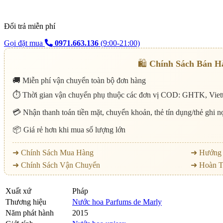
Đổi trả miễn phí
Gọi đặt mua
0971.663.136
(9:00-21:00)
🛍️
Chính Sách Bán H
🚚 Miễn phí vận chuyển toàn bộ đơn hàng
⏱️ Thời gian vận chuyển phụ thuộc các đơn vị COD: GHTK, Viett
💳 Nhận thanh toán tiền mặt, chuyển khoản, thẻ tín dụng/thẻ ghi 
📦 Giá rẻ hơn khi mua số lượng lớn
➜ Chính Sách Mua Hàng
➜ Hướng 
➜ Chính Sách Vận Chuyển
➜ Hoàn T
Xuất xứ
Pháp
Thương hiệu
Nước hoa Parfums de Marly
Năm phát hành
2015