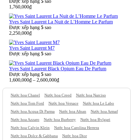
Được xếp hạng
5
sao
1,760,000
₫
Yves Saint Laurent La Nuit de L’Homme Le Parfum
Được xếp hạng
5
sao
2,250,000
₫
Yves Saint Laurent M7
Được xếp hạng
5
sao
Yves Saint Laurent Black Opium Eau De Parfum
Được xếp hạng
5
sao
1,600,000
₫
–
2,600,000
₫
Nước hoa Chanel
Nước hoa Creed
Nước hoa Narciso
Nước hoa Tom Ford
Nước hoa Versace
Nước hoa Le Labo
Nước hoa Acqua Di Parma
Nước hoa Afnan
Nước hoa Armaf
Nước hoa Azzaro
Nước hoa Burberry
Nước hoa Bvlgari
Nước hoa Calvin Klein
Nước hoa Carolina Herrera
Nước hoa Dolce & Gabbana
Nước hoa Dior