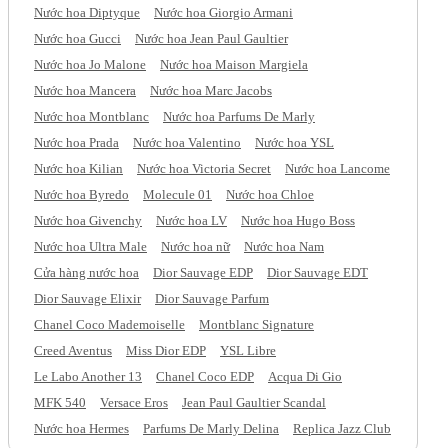
Nước hoa Diptyque
Nước hoa Giorgio Armani
Nước hoa Gucci
Nước hoa Jean Paul Gaultier
Nước hoa Jo Malone
Nước hoa Maison Margiela
Nước hoa Mancera
Nước hoa Marc Jacobs
Nước hoa Montblanc
Nước hoa Parfums De Marly
Nước hoa Prada
Nước hoa Valentino
Nước hoa YSL
Nước hoa Kilian
Nước hoa Victoria Secret
Nước hoa Lancome
Nước hoa Byredo
Molecule 01
Nước hoa Chloe
Nước hoa Givenchy
Nước hoa LV
Nước hoa Hugo Boss
Nước hoa Ultra Male
Nước hoa nữ
Nước hoa Nam
Cửa hàng nước hoa
Dior Sauvage EDP
Dior Sauvage EDT
Dior Sauvage Elixir
Dior Sauvage Parfum
Chanel Coco Mademoiselle
Montblanc Signature
Creed Aventus
Miss Dior EDP
YSL Libre
Le Labo Another 13
Chanel Coco EDP
Acqua Di Gio
MFK 540
Versace Eros
Jean Paul Gaultier Scandal
Nước hoa Hermes
Parfums De Marly Delina
Replica Jazz Club