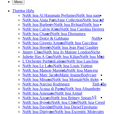
Menu
Thương Hiệu
Nước hoa Al Haramain Perfumes
Nước hoa nam
Nước hoa Alaia Paris
Attar Collection
Nước hoa nữ
Nước hoa Burberry
Nước hoa Bvlgari
Nước hoa
Nước hoa Calvin Klein
Nước hoa Carolina Herrera
Nước hoa Chanel
Nước hoa Dior
unisex
Nước hoa Dolce & Gabbana
Nước
Nước hoa Giorgio Armani
Nước hoa Gucci
hoa
Nước hoa Hermès
Nước hoa Jean Paul Gaultier
Jimmy Choo
Nước hoa Jo Malone London
Niche
Juliette Has A Gun
Nước hoa Kilian
Nước hoa Mini
L’Orchestre Parfum
Lalique
Nước hoa Lancôme
Nước hoa Le Labo
Nước hoa Louis Vuitton
Nước hoa Maison Margiela
Nước hoa Mancera
Nước hoa Marc Jacobs
Marie Jeanne
Bodycare
Nước hoa Missoni
Nước hoa Montale
Nến thơm
Nước hoa Narciso Rodriguez
Tinh dầu
Nước hoa Acqua di Parma
Nước hoa Afnan
thơm
Nước hoa Amouage
Nước hoa Armaf
Về
Nước hoa Azzaro
Nước hoa Britney Spears
Nước hoa Byredo
Nước hoa Chloé
Nước hoa Creed
Nước hoa Davidoff
Nước hoa Diesel
Tprofumo
Nước hoa Diptyque
Nước hoa Escentric Molecules