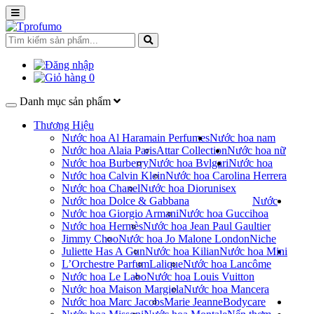
0
Danh mục sản phẩm
Thương Hiệu
Nước hoa Al Haramain Perfumes
Nước hoa nam
Nước hoa Alaia Paris
Attar Collection
Nước hoa nữ
Nước hoa Burberry
Nước hoa Bvlgari
Nước hoa
Nước hoa Calvin Klein
Nước hoa Carolina Herrera
Nước hoa Chanel
Nước hoa Dior
unisex
Nước hoa Dolce & Gabbana
Nước
Nước hoa Giorgio Armani
Nước hoa Gucci
hoa
Nước hoa Hermès
Nước hoa Jean Paul Gaultier
Jimmy Choo
Nước hoa Jo Malone London
Niche
Juliette Has A Gun
Nước hoa Kilian
Nước hoa Mini
L’Orchestre Parfum
Lalique
Nước hoa Lancôme
Nước hoa Le Labo
Nước hoa Louis Vuitton
Nước hoa Maison Margiela
Nước hoa Mancera
Nước hoa Marc Jacobs
Marie Jeanne
Bodycare