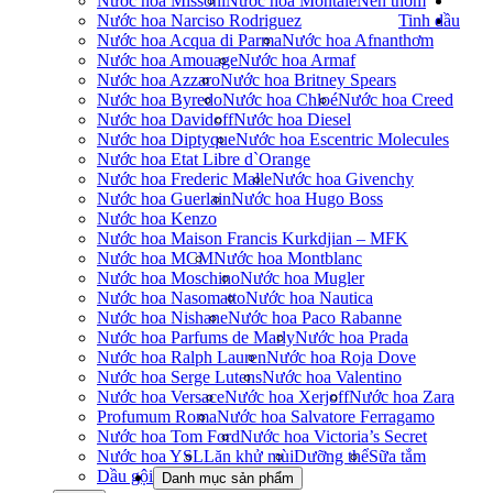
Nước hoa Missoni
Nước hoa Montale
Nến thơm
Nước hoa Narciso Rodriguez
Tinh dầu
Nước hoa Acqua di Parma
Nước hoa Afnan
thơm
Nước hoa Amouage
Nước hoa Armaf
Nước hoa Azzaro
Nước hoa Britney Spears
Nước hoa Byredo
Nước hoa Chloé
Nước hoa Creed
Nước hoa Davidoff
Nước hoa Diesel
Nước hoa Diptyque
Nước hoa Escentric Molecules
Nước hoa Etat Libre d`Orange
Nước hoa Frederic Malle
Nước hoa Givenchy
Nước hoa Guerlain
Nước hoa Hugo Boss
Nước hoa Kenzo
Nước hoa Maison Francis Kurkdjian – MFK
Nước hoa MCM
Nước hoa Montblanc
Nước hoa Moschino
Nước hoa Mugler
Nước hoa Nasomatto
Nước hoa Nautica
Nước hoa Nishane
Nước hoa Paco Rabanne
Nước hoa Parfums de Marly
Nước hoa Prada
Nước hoa Ralph Lauren
Nước hoa Roja Dove
Nước hoa Serge Lutens
Nước hoa Valentino
Nước hoa Versace
Nước hoa Xerjoff
Nước hoa Zara
Profumum Roma
Nước hoa Salvatore Ferragamo
Nước hoa Tom Ford
Nước hoa Victoria’s Secret
Nước hoa YSL
Lăn khử mùi
Dưỡng thể
Sữa tắm
Dầu gội
Danh mục sản phẩm