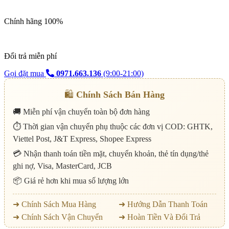
Chính hãng 100%
Đổi trả miễn phí
Gọi đặt mua
0971.663.136
(9:00-21:00)
🛍️
Chính Sách Bán Hàng
🚚 Miễn phí vận chuyển toàn bộ đơn hàng
⏱️ Thời gian vận chuyển phụ thuộc các đơn vị COD: GHTK,
Viettel Post, J&T Express, Shopee Express
💳 Nhận thanh toán tiền mặt, chuyển khoản, thẻ tín dụng/thẻ
ghi nợ, Visa, MasterCard, JCB
📦 Giá rẻ hơn khi mua số lượng lớn
➜ Chính Sách Mua Hàng
➜ Hướng Dẫn Thanh Toán
➜ Chính Sách Vận Chuyển
➜ Hoàn Tiền Và Đổi Trả