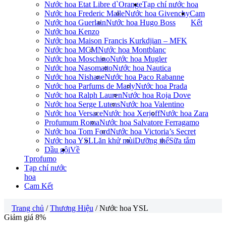
Nước hoa Etat Libre d`Orange
Tạp chí nước hoa
Nước hoa Frederic Malle
Nước hoa Givenchy
Cam
Nước hoa Guerlain
Nước hoa Hugo Boss
Kết
Nước hoa Kenzo
Nước hoa Maison Francis Kurkdjian – MFK
Nước hoa MCM
Nước hoa Montblanc
Nước hoa Moschino
Nước hoa Mugler
Nước hoa Nasomatto
Nước hoa Nautica
Nước hoa Nishane
Nước hoa Paco Rabanne
Nước hoa Parfums de Marly
Nước hoa Prada
Nước hoa Ralph Lauren
Nước hoa Roja Dove
Nước hoa Serge Lutens
Nước hoa Valentino
Nước hoa Versace
Nước hoa Xerjoff
Nước hoa Zara
Profumum Roma
Nước hoa Salvatore Ferragamo
Nước hoa Tom Ford
Nước hoa Victoria’s Secret
Nước hoa YSL
Lăn khử mùi
Dưỡng thể
Sữa tắm
Dầu gội
Về
Tprofumo
Tạp chí nước
hoa
Cam Kết
Trang chủ
/
Thương Hiệu
/ Nước hoa YSL
Giảm giá 8%