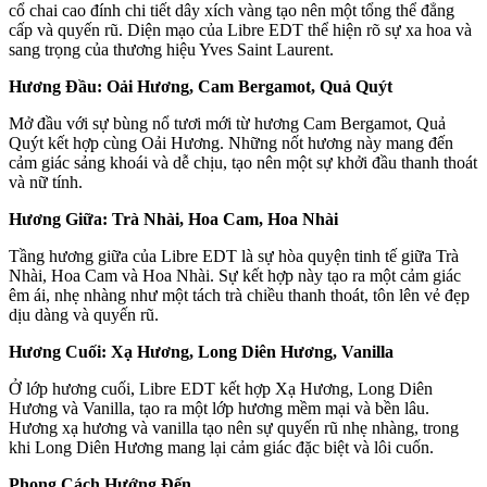
cổ chai cao đính chi tiết dây xích vàng tạo nên một tổng thể đẳng
cấp và quyến rũ. Diện mạo của Libre EDT thể hiện rõ sự xa hoa và
sang trọng của thương hiệu Yves Saint Laurent.
Hương Đầu: Oải Hương, Cam Bergamot, Quả Quýt
Mở đầu với sự bùng nổ tươi mới từ hương Cam Bergamot, Quả
Quýt kết hợp cùng Oải Hương. Những nốt hương này mang đến
cảm giác sảng khoái và dễ chịu, tạo nên một sự khởi đầu thanh thoát
và nữ tính.
Hương Giữa: Trà Nhài, Hoa Cam, Hoa Nhài
Tầng hương giữa của Libre EDT là sự hòa quyện tinh tế giữa Trà
Nhài, Hoa Cam và Hoa Nhài. Sự kết hợp này tạo ra một cảm giác
êm ái, nhẹ nhàng như một tách trà chiều thanh thoát, tôn lên vẻ đẹp
dịu dàng và quyến rũ.
Hương Cuối: Xạ Hương, Long Diên Hương, Vanilla
Ở lớp hương cuối, Libre EDT kết hợp Xạ Hương, Long Diên
Hương và Vanilla, tạo ra một lớp hương mềm mại và bền lâu.
Hương xạ hương và vanilla tạo nên sự quyến rũ nhẹ nhàng, trong
khi Long Diên Hương mang lại cảm giác đặc biệt và lôi cuốn.
Phong Cách Hướng Đến