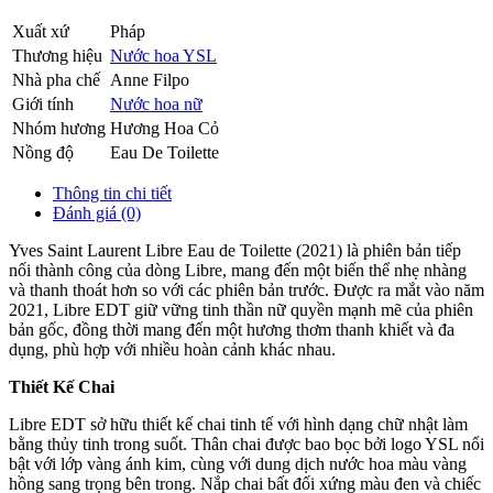
Xuất xứ
Pháp
Thương hiệu
Nước hoa YSL
Nhà pha chế
Anne Filpo
Giới tính
Nước hoa nữ
Nhóm hương
Hương Hoa Cỏ
Nồng độ
Eau De Toilette
Thông tin chi tiết
Đánh giá (0)
Yves Saint Laurent Libre Eau de Toilette (2021) là phiên bản tiếp
nối thành công của dòng Libre, mang đến một biến thể nhẹ nhàng
và thanh thoát hơn so với các phiên bản trước. Được ra mắt vào năm
2021, Libre EDT giữ vững tinh thần nữ quyền mạnh mẽ của phiên
bản gốc, đồng thời mang đến một hương thơm thanh khiết và đa
dụng, phù hợp với nhiều hoàn cảnh khác nhau.
Thiết Kế Chai
Libre EDT sở hữu thiết kế chai tinh tế với hình dạng chữ nhật làm
bằng thủy tinh trong suốt. Thân chai được bao bọc bởi logo YSL nổi
bật với lớp vàng ánh kim, cùng với dung dịch nước hoa màu vàng
hồng sang trọng bên trong. Nắp chai bất đối xứng màu đen và chiếc