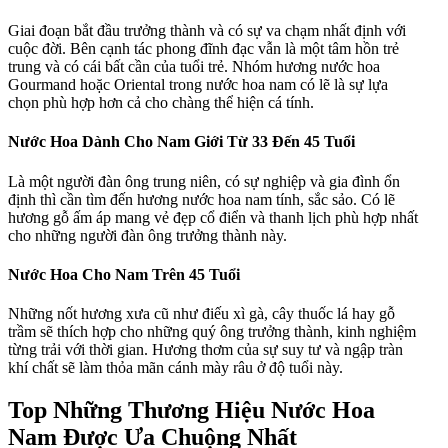
Giai đoạn bắt đầu trưởng thành và có sự va chạm nhất định với
cuộc đời. Bên cạnh tác phong đĩnh đạc vẫn là một tâm hồn trẻ
trung và có cái bất cần của tuổi trẻ. Nhóm hương nước hoa
Gourmand hoặc Oriental trong nước hoa nam có lẽ là sự lựa
chọn phù hợp hơn cả cho chàng thể hiện cá tính.
Nước Hoa Dành Cho Nam Giới Từ 33 Đến 45 Tuổi
Là một người đàn ông trung niên, có sự nghiệp và gia đình ổn
định thì cần tìm đến hương nước hoa nam tính, sắc sảo. Có lẽ
hương gỗ ấm áp mang vẻ đẹp cổ điển và thanh lịch phù hợp nhất
cho những người đàn ông trưởng thành này.
Nước Hoa Cho Nam Trên 45 Tuổi
Những nốt hương xưa cũ như điếu xì gà, cây thuốc lá hay gỗ
trầm sẽ thích hợp cho những quý ông trưởng thành, kinh nghiệm
từng trải với thời gian. Hương thơm của sự suy tư và ngập tràn
khí chất sẽ làm thỏa mãn cánh mày râu ở độ tuổi này.
Top Những Thương Hiệu Nước Hoa
Nam Được Ưa Chuộng Nhất