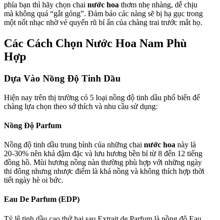
phía bạn thì hãy chọn chai
nước hoa
thơm nhẹ nhàng, dễ chịu
mà không quá “gắt gỏng”. Đảm bảo các nàng sẽ bị hạ gục trong
một nốt nhạc nhờ vẻ quyến rũ bí ẩn của chàng trai trước mắt họ.
Các Cách Chọn Nước Hoa Nam Phù
Hợp
Dựa Vào Nồng Độ Tinh Dầu
Hiện nay trên thị trường có 5 loại nồng độ tinh dầu phổ biến để
chàng lựa chọn theo sở thích và nhu cầu sử dụng:
Nồng Độ Parfum
Nồng độ tinh dầu trung bình của những chai
nước hoa
này là
20-30% nên khá đậm đặc và lưu hương bền bỉ từ 8 đến 12 tiếng
đồng hồ. Mùi hương nồng nàn thường phù hợp với những ngày
thi đông nhưng nhược điểm là khá nồng và không thích hợp thời
tiết ngày hè oi bức.
Eau De Parfum (EDP)
Tỷ lệ tinh dầu cao thứ hai sau Extrait de Parfum là nồng độ Eau