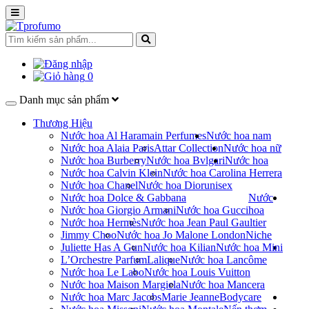
0
Danh mục sản phẩm
Thương Hiệu
Nước hoa Al Haramain Perfumes
Nước hoa nam
Nước hoa Alaia Paris
Attar Collection
Nước hoa nữ
Nước hoa Burberry
Nước hoa Bvlgari
Nước hoa
Nước hoa Calvin Klein
Nước hoa Carolina Herrera
Nước hoa Chanel
Nước hoa Dior
unisex
Nước hoa Dolce & Gabbana
Nước
Nước hoa Giorgio Armani
Nước hoa Gucci
hoa
Nước hoa Hermès
Nước hoa Jean Paul Gaultier
Jimmy Choo
Nước hoa Jo Malone London
Niche
Juliette Has A Gun
Nước hoa Kilian
Nước hoa Mini
L’Orchestre Parfum
Lalique
Nước hoa Lancôme
Nước hoa Le Labo
Nước hoa Louis Vuitton
Nước hoa Maison Margiela
Nước hoa Mancera
Nước hoa Marc Jacobs
Marie Jeanne
Bodycare