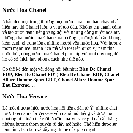
Nước Hoa Chanel
Nhắc đến một trong thương hiệu nước hoa nam bán chạy nhất
hiện nay thì Chanel luôn ở vị trí top đầu. Không chỉ thành công
và tạo được danh tiếng vang dội với những dòng nước hoa nữ,
những chai nước hoa Chanel nam cũng tạo được dấu ấn không
kém cạnh gì trong lòng những người yêu nước hoa. Với hương
thơm mạnh mẽ, thanh lịch mà vẫn toát lên được sự nam tính,
cuốn hút, dòng nước hoa Chanel phù hợp với mọi quý ông dù
họ có sở thích hay phong cách như thế nào.
Có thể kể đến một vài dòng nổi bật như:
Bleu De Chanel
EDP
,
Bleu De Chanel EDT, Bleu De Chanel EDP,
Chanel
Allure Homme Sport EDT
,
Chanel Allure Homme Sport
Eau Extreme
,…
Nước Hoa Versace
Là một thương hiệu nước hoa nổi tiếng đến từ Ý, những chai
nước hoa nam của Versace vốn đã rất nổi tiếng và được ưa
chuộng trên toàn thế giới. Nước hoa Versace ghi dấu ấn bằng
những hương thơm quyến rũ đầy mê hoặc. Thể hiện được sự
nam tính, lịch lãm và đầy mạnh mẽ của phái mạnh.