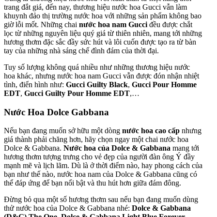
trang đắt giá, đến nay, thương hiệu nước hoa Gucci vẫn làm
khuynh đảo thị trường nước hoa với những sản phẩm không bao
giờ lỗi mốt. Những chai
nước hoa nam Gucci
đều được chắt
lọc từ những nguyên liệu quý giá từ thiên nhiên, mang tới những
hương thơm đặc sắc đầy sức hút và lôi cuốn được tạo ra từ bàn
tay của những nhà sáng chế đình đám của thời đại.
Tuy số lượng không quá nhiều như những thương hiệu nước
hoa khác, nhưng nước hoa nam Gucci vẫn được đón nhận nhiệt
tình, điển hình như:
Gucci Guilty Black
,
Gucci Pour Homme
EDT
,
Gucci Guilty Pour Homme EDT
,…
Nước Hoa Dolce Gabbana
Nếu bạn đang muốn sở hữu một dòng
nước hoa cao cấp
nhưng
giá thành phải chăng hơn, hãy chọn ngay một chai nước hoa
Dolce & Gabbana.
Nước hoa của Dolce & Gabbana
mang tới
hương thơm tượng trưng cho vẻ đẹp của người đàn ông Ý đầy
mạnh mẽ và lịch lãm. Dù là ở thời điểm nào, hay phong cách của
bạn như thế nào, nước hoa nam của Dolce & Gabbana cũng có
thể đáp ứng để bạn nổi bật và thu hút hơn giữa đám đông.
Đừng bỏ qua một số hương thơm sau nếu bạn đang muốn dùng
thử nước hoa của Dolce & Gabbana nhé:
Dolce & Gabbana
(D&G) The One
,
Dolce & Gabbana Light Blue Forever