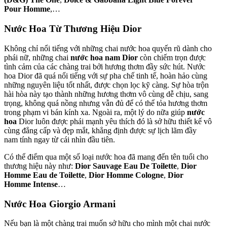
Pour Homme
,…
Nước Hoa Từ Thương Hiệu Dior
Không chỉ nổi tiếng với những chai nước hoa quyến rũ dành cho
phái nữ, những chai
nước hoa nam Dior
còn chiếm trọn được
tình cảm của các chàng trai bởi hương thơm đầy sức hút. Nước
hoa Dior đã quá nổi tiếng với sự pha chế tinh tế, hoàn hảo cùng
những nguyên liệu tốt nhất, được chọn lọc kỹ càng. Sự hòa trộn
hài hòa này tạo thành những hương thơm vô cùng dễ chịu, sang
trọng, không quá nồng nhưng vẫn đủ để có thể tỏa hương thơm
trong phạm vi bán kính xa. Ngoài ra, một lý do nữa giúp
nước
hoa
Dior luôn được phái mạnh yêu thích đó là sở hữu thiết kế vô
cùng đẳng cấp và đẹp mắt, khẳng định được sự lịch lãm đầy
nam tính ngay từ cái nhìn đầu tiên.
Có thể điểm qua một số loại nước hoa đã mang đến tên tuổi cho
thương hiệu này như:
Dior Sauvage Eau De Toilette
,
Dior
Homme Eau de Toilette
,
Dior Homme Cologne
,
Dior
Homme Intense
…
Nước Hoa Giorgio Armani
Nếu bạn là một chàng trai muốn sở hữu cho mình một chai nước