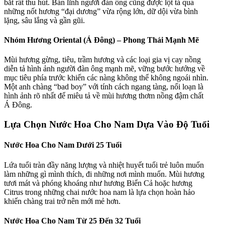
bắt rất thu hút. Bản lĩnh người đàn ông cũng được lột tả qua
những nốt hương “đại dương” vừa rộng lớn, dữ dội vừa bình
lặng, sâu lắng và gần gũi.
Nhóm Hương Oriental (Á Đông) – Phong Thái Mạnh Mẽ
Mùi hương gừng, tiêu, trầm hương và các loại gia vị cay nồng
diễn tả hình ảnh người đàn ông mạnh mẽ, vững bước hướng về
mục tiêu phía trước khiến các nàng không thể không ngoái nhìn.
Một anh chàng “bad boy” với tính cách ngang tàng, nổi loạn là
hình ảnh rõ nhất để miêu tả về mùi hương thơm nồng đậm chất
Á Đông.
Lựa Chọn Nước Hoa Cho Nam Dựa Vào Độ Tuổi
Nước Hoa Cho Nam Dưới 25 Tuổi
Lứa tuổi tràn đầy năng lượng và nhiệt huyết tuổi trẻ luôn muốn
làm những gì mình thích, đi những nơi mình muốn. Mùi hương
tươi mát và phóng khoáng như hương Biển Cả hoặc hương
Citrus trong những chai nước hoa nam là lựa chọn hoàn hảo
khiến chàng trai trở nên mới mẻ hơn.
Nước Hoa Cho Nam Từ 25 Đến 32 Tuổi