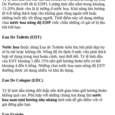
De Parfum (viết tắt là EDP). Lượng tinh dầu nằm trong khoảng
15-20% được cho là lý tưởng ở nước hoa. Khả năng lưu hương
từ 6-8 tiếng thích hợp cho không gian rộng ngoài trời hoặc
những buổi tiệc tối đông người. Thời điểm này sử dụng những
chai
nước hoa nồng độ EDP
chắc chắn những cô gái sẽ bị thu
hút bởi bạn.
Eau De Toilette (EDT)
Nước hoa
thuộc dòng Eau de Toilette luôn thu hút phái đẹp họ
sẽ bị mê hoặc không rời. Nồng độ ổn định ở mức vừa phải thích
hợp sử dụng trong mọi hoàn cảnh, mọi thời tiết. Tỷ lệ tinh dầu
của EDT khoảng 5 đến 15% nên giữ hương thơm trên cơ thể
khoảng 4 đến 6 tiếng. Những chai nước hoa nam nồng độ EDT
thường được sử dụng nhiều và khá đa dụng.
Eau De Cologne
(EDC)
Tỷ lệ tinh dầu tương đối thấp nên thời gian bám giữ hương thơm
không quá cao. Phù hợp với những chàng trai đang tìm
nước
hoa nam mùi hương nhẹ nhàng
tươi mát để ghi điểm với cô
gái đứng gần bạn.
Eau Fraiche