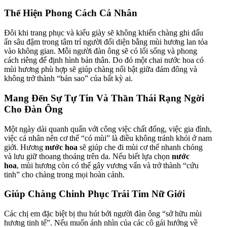
Thể Hiện Phong Cách Cá Nhân
Đôi khi trang phục và kiểu giày sẽ không khiến chàng ghi dấu
ấn sâu đậm trong tâm trí người đối diện bằng mùi hương lan tỏa
vào không gian. Mỗi người đàn ông sẽ có lối sống và phong
cách riêng để định hình bản thân. Do đó một chai nước hoa có
mùi hương phù hợp sẽ giúp chàng nổi bật giữa đám đông và
không trở thành “bản sao” của bất kỳ ai.
Mang Đến Sự Tự Tin Và Thần Thái Rạng Ngời
Cho Đàn Ông
Một ngày dài quanh quẩn với công việc chất đống, việc gia đình,
việc cá nhân nên cơ thể “có mùi” là điều không tránh khỏi ở nam
giới. Hương
nước hoa
sẽ giúp che đi mùi cơ thể nhanh chóng
và lưu giữ thoang thoảng trên da. Nếu biết lựa chọn
nước
hoa
, mùi hương còn có thể gây vương vấn và trở thành “cứu
tinh” cho chàng trong mọi hoàn cảnh.
Giúp Chàng Chinh Phục Trái Tim Nữ Giới
Các chị em đặc biệt bị thu hút bởi người đàn ông “sở hữu mùi
hương tinh tế”. Nếu muốn ánh nhìn của các cô gái hướng về