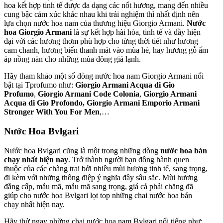
hoa kết hợp tinh tế được đa dạng các nốt hương, mang đến nhiều
cung bậc cảm xúc khác nhau khi trải nghiệm thì nhất định nên
lựa chọn nước hoa nam của thương hiệu Giorgio Armani.
Nước
hoa Giorgio Armani
là sự kết hợp hài hòa, tinh tế và đầy hiện
đại với các hương thơm phù hợp cho từng thời tiết như hương
cam chanh, hương biển thanh mát vào mùa hè, hay hương gỗ ấm
áp nồng nàn cho những mùa đông giá lạnh.
Hãy tham khảo một số dòng nước hoa nam Giorgio Armani nổi
bật tại Tprofumo như:
Giorgio Armani Acqua di Gio
Profumo
,
Giorgio Armani Code Colonia
,
Giorgio Armani
Acqua di Gio Profondo,
Giorgio Armani Emporio Armani
Stronger With You For Men
,…
Nước Hoa Bvlgari
Nước hoa Bvlgari cũng là một trong những dòng
nước hoa bán
chạy nhất hiện nay
. Trở thành người bạn đồng hành quen
thuộc của các chàng trai bởi nhiều mùi hương tinh tế, sang trọng,
đi kèm với những thông điệp ý nghĩa đầy sâu sắc. Mùi hương
đẳng cấp, mẫu mã, mẫu mã sang trọng, giá cả phải chăng đã
giúp cho nước hoa Bvlgari lọt top những chai nước hoa bán
chạy nhất hiện nay.
Hãy thử ngay những chai nước hoa nam Bvlgari nổi tiếng như: