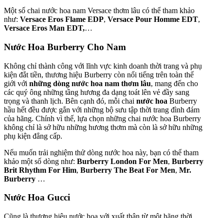
Một số chai nước hoa nam Versace thơm lâu có thể tham khảo
như:
Versace Eros Flame EDP
,
Versace Pour Homme EDT
,
Versace Eros Man EDT,
…
Nước Hoa Burberry Cho Nam
Không chỉ thành công với lĩnh vực kinh doanh thời trang và phụ
kiện đắt tiền, thương hiệu Burberry còn nổi tiếng trên toàn thế
giới với
những dòng nước hoa nam thơm lâu
, mang đến cho
các quý ông những tầng hương đa dạng toát lên vẻ đầy sang
trọng và thanh lịch. Bên cạnh đó, mỗi chai
nước hoa
Burberry
hầu hết đều được gắn với những bộ sưu tập thời trang đình đám
của hãng. Chính vì thế, lựa chọn những chai nước hoa Burberry
không chỉ là sở hữu những hương thơm mà còn là sở hữu những
phụ kiện đẳng cấp.
Nếu muốn trải nghiệm thử dòng nước hoa này, bạn có thể tham
khảo một số dòng như:
Burberry London For Men
,
Burberry
Brit Rhythm For Him
,
Burberry The Beat For Men
,
Mr.
Burberry
…
Nước Hoa Gucci
Cũng là thương hiệu nước hoa với xuất thân từ một hãng thời