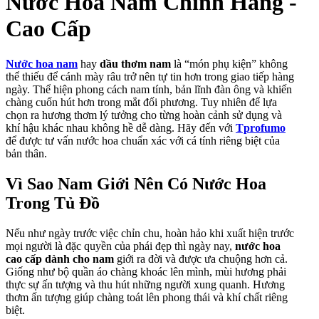
Nước Hoa Nam Chính Hãng -
Cao Cấp
Nước hoa nam
hay
dầu thơm nam
là “món phụ kiện” không
thể thiếu để cánh mày râu trở nên tự tin hơn trong giao tiếp hàng
ngày. Thể hiện phong cách nam tính, bản lĩnh đàn ông và khiến
chàng cuốn hút hơn trong mắt đối phương. Tuy nhiên để lựa
chọn ra hương thơm lý tưởng cho từng hoàn cảnh sử dụng và
khí hậu khác nhau không hề dễ dàng. Hãy đến với
Tprofumo
để được tư vấn nước hoa chuẩn xác với cá tính riêng biệt của
bản thân.
Vì Sao Nam Giới Nên Có Nước Hoa
Trong Tủ Đồ
Nếu như ngày trước việc chỉn chu, hoàn hảo khi xuất hiện trước
mọi người là đặc quyền của phái đẹp thì ngày nay,
nước hoa
cao cấp dành cho nam
giới ra đời và được ưa chuộng hơn cả.
Giống như bộ quần áo chàng khoác lên mình, mùi hương phải
thực sự ấn tượng và thu hút những người xung quanh. Hương
thơm ấn tượng giúp chàng toát lên phong thái và khí chất riêng
biệt.