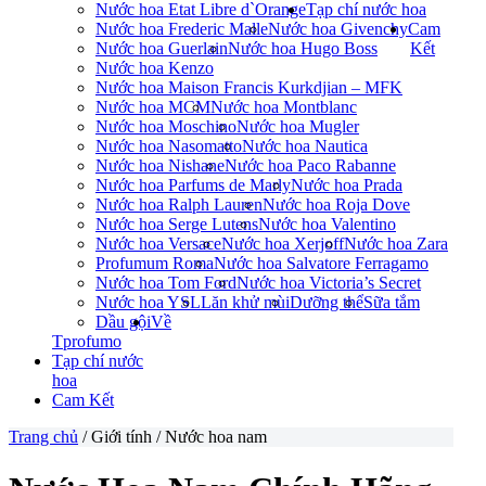
Nước hoa Etat Libre d`Orange
Tạp chí nước hoa
Nước hoa Frederic Malle
Nước hoa Givenchy
Cam
Nước hoa Guerlain
Nước hoa Hugo Boss
Kết
Nước hoa Kenzo
Nước hoa Maison Francis Kurkdjian – MFK
Nước hoa MCM
Nước hoa Montblanc
Nước hoa Moschino
Nước hoa Mugler
Nước hoa Nasomatto
Nước hoa Nautica
Nước hoa Nishane
Nước hoa Paco Rabanne
Nước hoa Parfums de Marly
Nước hoa Prada
Nước hoa Ralph Lauren
Nước hoa Roja Dove
Nước hoa Serge Lutens
Nước hoa Valentino
Nước hoa Versace
Nước hoa Xerjoff
Nước hoa Zara
Profumum Roma
Nước hoa Salvatore Ferragamo
Nước hoa Tom Ford
Nước hoa Victoria’s Secret
Nước hoa YSL
Lăn khử mùi
Dưỡng thể
Sữa tắm
Dầu gội
Về
Tprofumo
Tạp chí nước
hoa
Cam Kết
Trang chủ
/ Giới tính / Nước hoa nam