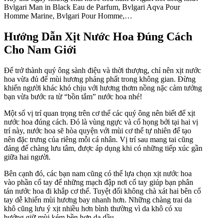
Bvlgari Man in Black Eau de Parfum, Bvlgari Aqva Pour
Homme Marine, Bvlgari Pour Homme,…
Hướng Dẫn Xịt Nước Hoa Đúng Cách
Cho Nam Giới
Để trở thành quý ông sành điệu và thời thượng, chỉ nên xịt nước
hoa vừa đủ để mùi hương phảng phất trong không gian. Đừng
khiến người khác khó chịu với hương thơm nồng nặc cảm tưởng
bạn vừa bước ra từ “bồn tắm” nước hoa nhé!
Một số vị trí quan trọng trên cơ thể các quý ông nên biết để xịt
nước hoa đúng cách. Đó là vùng ngực và cổ họng bởi tại hai vị
trí này, nước hoa sẽ hòa quyện với mùi cơ thể tự nhiên để tạo
nên đặc trưng của riêng mỗi cá nhân. Vị trí sau mang tai cũng
đáng để chàng lưu tâm, được áp dụng khi có những tiếp xúc gần
giữa hai người.
Bên cạnh đó, các bạn nam cũng có thể lựa chọn xịt nước hoa
vào phần cổ tay để những mạch đập nơi cổ tay giúp bạn phân
tán nước hoa đi khắp cơ thể. Tuyệt đối không chà xát hai bên cổ
tay dễ khiến mùi hương bay nhanh hơn. Những chàng trai da
khô cũng lưu ý xịt nhiều hơn bình thường vì da khô có xu
hướng giữ mùi kém bền hơn da dầu.