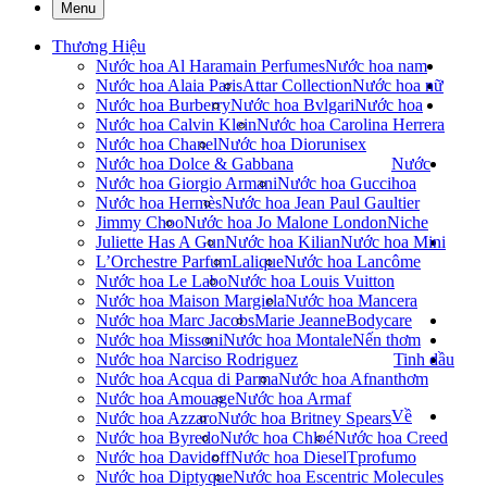
Menu
Thương Hiệu
Nước hoa Al Haramain Perfumes
Nước hoa nam
Nước hoa Alaia Paris
Attar Collection
Nước hoa nữ
Nước hoa Burberry
Nước hoa Bvlgari
Nước hoa
Nước hoa Calvin Klein
Nước hoa Carolina Herrera
Nước hoa Chanel
Nước hoa Dior
unisex
Nước hoa Dolce & Gabbana
Nước
Nước hoa Giorgio Armani
Nước hoa Gucci
hoa
Nước hoa Hermès
Nước hoa Jean Paul Gaultier
Jimmy Choo
Nước hoa Jo Malone London
Niche
Juliette Has A Gun
Nước hoa Kilian
Nước hoa Mini
L’Orchestre Parfum
Lalique
Nước hoa Lancôme
Nước hoa Le Labo
Nước hoa Louis Vuitton
Nước hoa Maison Margiela
Nước hoa Mancera
Nước hoa Marc Jacobs
Marie Jeanne
Bodycare
Nước hoa Missoni
Nước hoa Montale
Nến thơm
Nước hoa Narciso Rodriguez
Tinh dầu
Nước hoa Acqua di Parma
Nước hoa Afnan
thơm
Nước hoa Amouage
Nước hoa Armaf
Về
Nước hoa Azzaro
Nước hoa Britney Spears
Nước hoa Byredo
Nước hoa Chloé
Nước hoa Creed
Nước hoa Davidoff
Nước hoa Diesel
Tprofumo
Nước hoa Diptyque
Nước hoa Escentric Molecules