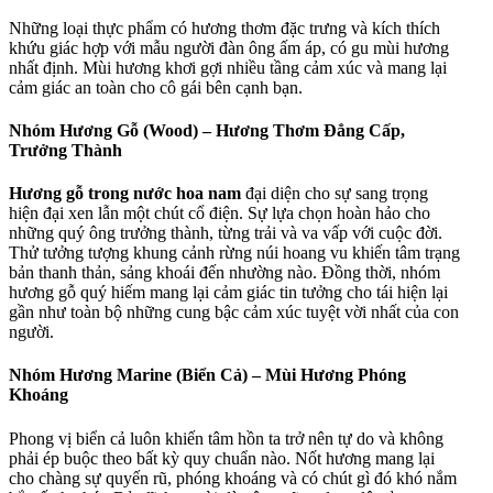
Những loại thực phẩm có hương thơm đặc trưng và kích thích
khứu giác hợp với mẫu người đàn ông ấm áp, có gu mùi hương
nhất định. Mùi hương khơi gợi nhiều tầng cảm xúc và mang lại
cảm giác an toàn cho cô gái bên cạnh bạn.
Nhóm Hương Gỗ (Wood) – Hương Thơm Đẳng Cấp,
Trưởng Thành
Hương gỗ trong nước hoa nam
đại diện cho sự sang trọng
hiện đại xen lẫn một chút cổ điện. Sự lựa chọn hoàn hảo cho
những quý ông trưởng thành, từng trải và va vấp với cuộc đời.
Thử tưởng tượng khung cảnh rừng núi hoang vu khiến tâm trạng
bản thanh thản, sảng khoái đến nhường nào. Đồng thời, nhóm
hương gỗ quý hiếm mang lại cảm giác tin tưởng cho tái hiện lại
gần như toàn bộ những cung bậc cảm xúc tuyệt vời nhất của con
người.
Nhóm Hương Marine (Biển Cả) – Mùi Hương Phóng
Khoáng
Phong vị biển cả luôn khiến tâm hồn ta trở nên tự do và không
phải ép buộc theo bất kỳ quy chuẩn nào. Nốt hương mang lại
cho chàng sự quyến rũ, phóng khoáng và có chút gì đó khó nắm