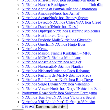
Nước hoa Missoni
Nước hoa Montale
Nến thơm
Nước hoa Narciso Rodriguez
Tinh dầu
Nước hoa Acqua di Parma
Nước hoa Afnan
thơm
Nước hoa Amouage
Nước hoa Armaf
Nước hoa Azzaro
Nước hoa Britney Spears
Nước hoa Byredo
Nước hoa Chloé
Nước hoa Creed
Nước hoa Davidoff
Nước hoa Diesel
Nước hoa Diptyque
Nước hoa Escentric Molecules
Nước hoa Etat Libre d`Orange
Nước hoa Frederic Malle
Nước hoa Givenchy
Nước hoa Guerlain
Nước hoa Hugo Boss
Nước hoa Kenzo
Nước hoa Maison Francis Kurkdjian – MFK
Nước hoa MCM
Nước hoa Montblanc
Nước hoa Moschino
Nước hoa Mugler
Nước hoa Nasomatto
Nước hoa Nautica
Nước hoa Nishane
Nước hoa Paco Rabanne
Nước hoa Parfums de Marly
Nước hoa Prada
Nước hoa Ralph Lauren
Nước hoa Roja Dove
Nước hoa Serge Lutens
Nước hoa Valentino
Nước hoa Versace
Nước hoa Xerjoff
Nước hoa Zara
Profumum Roma
Nước hoa Salvatore Ferragamo
Nước hoa Tom Ford
Nước hoa Victoria’s Secret
Nước hoa YSL
Lăn khử mùi
Dưỡng thể
Sữa tắm
Dầu gội
Danh mục sản phẩm