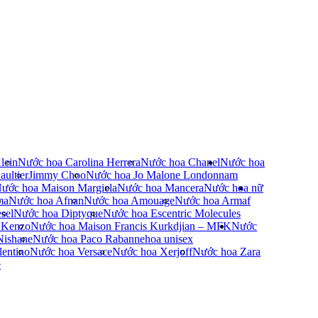
lein
Nước hoa Carolina Herrera
Nước hoa Chanel
Nước hoa
ultier
Jimmy Choo
Nước hoa Jo Malone London
nam
ước hoa Maison Margiela
Nước hoa Mancera
Nước hoa nữ
ma
Nước hoa Afnan
Nước hoa Amouage
Nước hoa Armaf
sel
Nước hoa Diptyque
Nước hoa Escentric Molecules
 Kenzo
Nước hoa Maison Francis Kurkdjian – MFK
Nước
Nishane
Nước hoa Paco Rabanne
hoa unisex
entino
Nước hoa Versace
Nước hoa Xerjoff
Nước hoa Zara
e