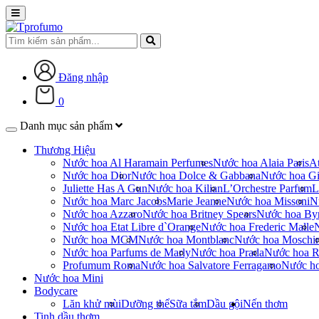
Đăng nhập
0
Danh mục sản phẩm
Thương Hiệu
Nước hoa Al Haramain Perfumes
Nước hoa Alaia Paris
At
Nước hoa Dior
Nước hoa Dolce & Gabbana
Nước hoa Gi
Juliette Has A Gun
Nước hoa Kilian
L’Orchestre Parfum
L
Nước hoa Marc Jacobs
Marie Jeanne
Nước hoa Missoni
N
Nước hoa Azzaro
Nước hoa Britney Spears
Nước hoa By
Nước hoa Etat Libre d`Orange
Nước hoa Frederic Malle
Nước hoa MCM
Nước hoa Montblanc
Nước hoa Moschi
Nước hoa Parfums de Marly
Nước hoa Prada
Nước hoa R
Profumum Roma
Nước hoa Salvatore Ferragamo
Nước h
Nước hoa Mini
Bodycare
Lăn khử mùi
Dưỡng thể
Sữa tắm
Dầu gội
Nến thơm
Tinh dầu thơm