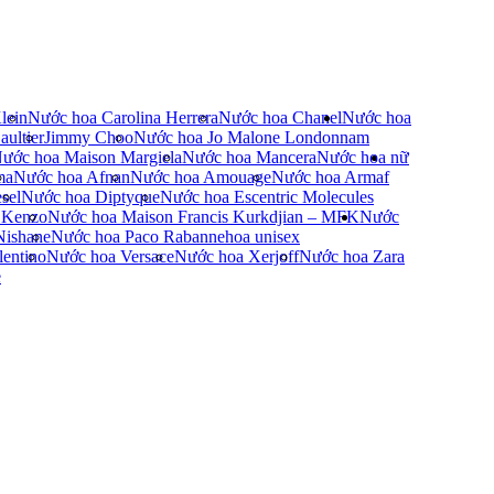
lein
Nước hoa Carolina Herrera
Nước hoa Chanel
Nước hoa
ultier
Jimmy Choo
Nước hoa Jo Malone London
nam
ước hoa Maison Margiela
Nước hoa Mancera
Nước hoa nữ
ma
Nước hoa Afnan
Nước hoa Amouage
Nước hoa Armaf
sel
Nước hoa Diptyque
Nước hoa Escentric Molecules
 Kenzo
Nước hoa Maison Francis Kurkdjian – MFK
Nước
Nishane
Nước hoa Paco Rabanne
hoa unisex
entino
Nước hoa Versace
Nước hoa Xerjoff
Nước hoa Zara
e