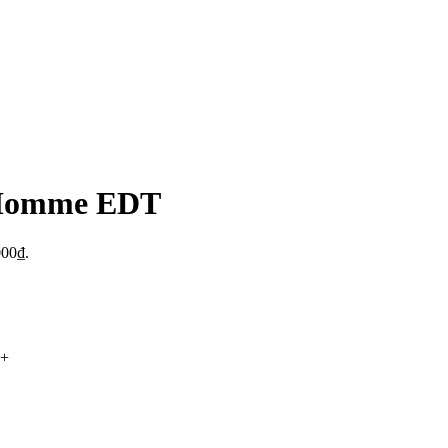
 Homme EDT
000₫.
+