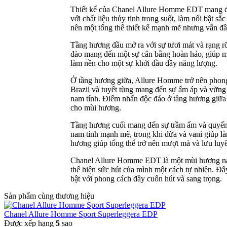
Thiết kế của Chanel Allure Homme EDT mang đậm
với chất liệu thủy tinh trong suốt, làm nổi bật s
nên một tổng thể thiết kế mạnh mẽ nhưng vẫn đầy
Tầng hương đầu mở ra với sự tươi mát và rạng r
đào mang đến một sự cân bằng hoàn hảo, giúp mù
làm nền cho một sự khởi đầu đầy năng lượng.
Ở tầng hương giữa, Allure Homme trở nên phong 
Brazil và tuyết tùng mang đến sự ấm áp và vững c
nam tính. Điểm nhấn độc đáo ở tầng hương giữa l
cho mùi hương.
Tầng hương cuối mang đến sự trầm ấm và quyến r
nam tính mạnh mẽ, trong khi dừa và vani giúp l
hương giúp tổng thể trở nên mượt mà và lưu luyến
Chanel Allure Homme EDT là một mùi hương nam t
thể hiện sức hút của mình một cách tự nhiên. Đâ
bật với phong cách đầy cuốn hút và sang trọng.
Sản phẩm cùng thương hiệu
Chanel Allure Homme Sport Superleggera EDP
Được xếp hạng
5
sao