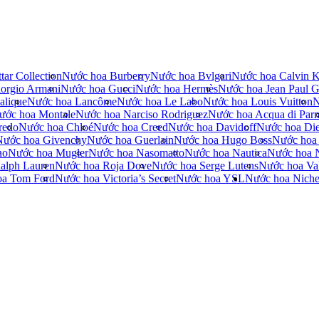
tar Collection
Nước hoa Burberry
Nước hoa Bvlgari
Nước hoa Calvin K
orgio Armani
Nước hoa Gucci
Nước hoa Hermès
Nước hoa Jean Paul Ga
alique
Nước hoa Lancôme
Nước hoa Le Labo
Nước hoa Louis Vuitton
N
ước hoa Montale
Nước hoa Narciso Rodriguez
Nước hoa Acqua di Par
redo
Nước hoa Chloé
Nước hoa Creed
Nước hoa Davidoff
Nước hoa Die
Nước hoa Givenchy
Nước hoa Guerlain
Nước hoa Hugo Boss
Nước hoa
no
Nước hoa Mugler
Nước hoa Nasomatto
Nước hoa Nautica
Nước hoa 
alph Lauren
Nước hoa Roja Dove
Nước hoa Serge Lutens
Nước hoa Val
oa Tom Ford
Nước hoa Victoria’s Secret
Nước hoa YSL
Nước hoa Nich