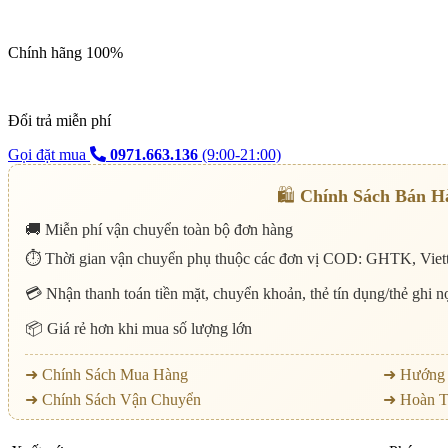
Chính hãng 100%
Đổi trả miễn phí
Gọi đặt mua
0971.663.136
(9:00-21:00)
🛍️
Chính Sách Bán H
🚚 Miễn phí vận chuyển toàn bộ đơn hàng
⏱️ Thời gian vận chuyển phụ thuộc các đơn vị COD: GHTK, Viett
💳 Nhận thanh toán tiền mặt, chuyển khoản, thẻ tín dụng/thẻ ghi 
📦 Giá rẻ hơn khi mua số lượng lớn
➜ Chính Sách Mua Hàng
➜ Hướng 
➜ Chính Sách Vận Chuyển
➜ Hoàn T