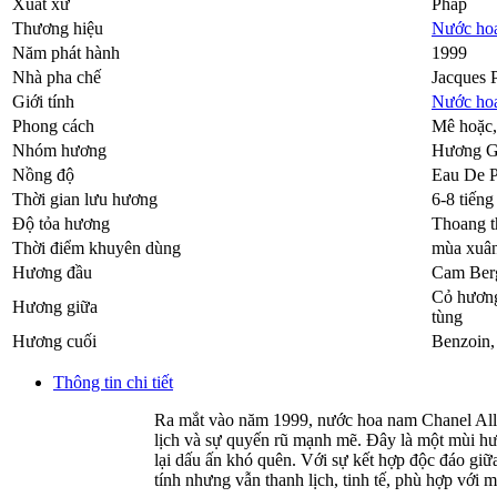
Xuất xứ
Pháp
Thương hiệu
Nước ho
Năm phát hành
1999
Nhà pha chế
Jacques 
Giới tính
Nước ho
Phong cách
Mê hoặc,
Nhóm hương
Hương G
Nồng độ
Eau De 
Thời gian lưu hương
6-8 tiếng
Độ tỏa hương
Thoang 
Thời điểm khuyên dùng
mùa xuân
Hương đầu
Cam Ber
Cỏ hương
Hương giữa
tùng
Hương cuối
Benzoin
Thông tin chi tiết
Ra mắt vào năm 1999, nước hoa nam Chanel Allure
lịch và sự quyến rũ mạnh mẽ. Đây là một mùi hư
lại dấu ấn khó quên. Với sự kết hợp độc đáo 
tính nhưng vẫn thanh lịch, tinh tế, phù hợp với 