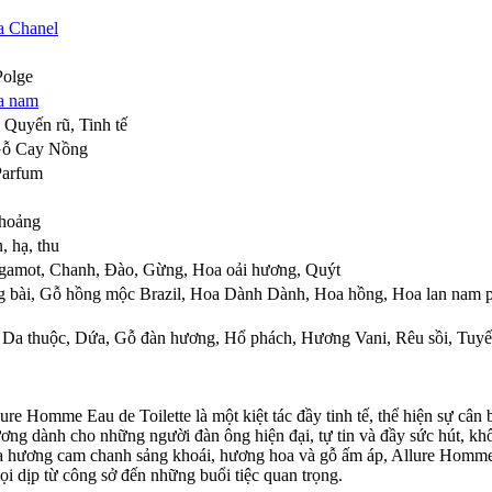
a Chanel
Polge
a nam
 Quyến rũ, Tinh tế
ỗ Cay Nồng
Parfum
thoảng
, hạ, thu
gamot
,
Chanh
,
Đào
,
Gừng
,
Hoa oải hương
,
Quýt
 bài
,
Gỗ hồng mộc Brazil
,
Hoa Dành Dành
,
Hoa hồng
,
Hoa lan nam p
,
Da thuộc
,
Dứa
,
Gỗ đàn hương
,
Hổ phách
,
Hương Vani
,
Rêu sồi
,
Tuyế
 Homme Eau de Toilette là một kiệt tác đầy tinh tế, thể hiện sự cân 
ơng dành cho những người đàn ông hiện đại, tự tin và đầy sức hút, k
giữa hương cam chanh sảng khoái, hương hoa và gỗ ấm áp, Allure Ho
mọi dịp từ công sở đến những buổi tiệc quan trọng.