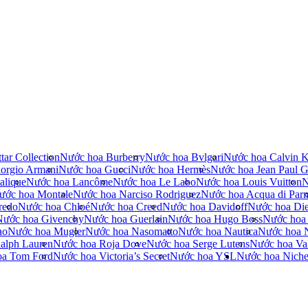
tar Collection
Nước hoa Burberry
Nước hoa Bvlgari
Nước hoa Calvin K
orgio Armani
Nước hoa Gucci
Nước hoa Hermès
Nước hoa Jean Paul Ga
alique
Nước hoa Lancôme
Nước hoa Le Labo
Nước hoa Louis Vuitton
N
ước hoa Montale
Nước hoa Narciso Rodriguez
Nước hoa Acqua di Par
redo
Nước hoa Chloé
Nước hoa Creed
Nước hoa Davidoff
Nước hoa Die
Nước hoa Givenchy
Nước hoa Guerlain
Nước hoa Hugo Boss
Nước hoa
no
Nước hoa Mugler
Nước hoa Nasomatto
Nước hoa Nautica
Nước hoa 
alph Lauren
Nước hoa Roja Dove
Nước hoa Serge Lutens
Nước hoa Val
oa Tom Ford
Nước hoa Victoria’s Secret
Nước hoa YSL
Nước hoa Nich