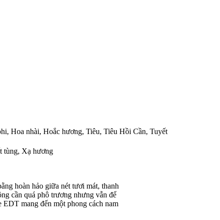
hi
,
Hoa nhài
,
Hoắc hương
,
Tiêu
,
Tiêu Hồi Cần
,
Tuyết
t tùng
,
Xạ hương
bằng hoàn hảo giữa nét tươi mát, thanh
hông cần quá phô trương nhưng vẫn để
mme EDT mang đến một phong cách nam