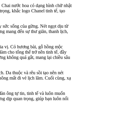
 Chai nước hoa có dạng hình chữ nhật
rọng, khắc logo Chanel tinh tế, tạo
 sức sống của gừng. Nét ngọt dịu từ
g mang đến sự thư giãn, thanh lịch,
gia vị. Cỏ hương bài, gỗ hồng mộc
àm cho tổng thể trở nên tinh tế, đầy
ưng không quá gắt, mang lại chiều sâu
. Da thuộc và rêu sồi tạo nên nét
ng mất đi vẻ lịch lãm. Cuối cùng, xạ
 ông tự tin, tinh tế và luôn muốn
ng dịp quan trọng, giúp bạn luôn nổi