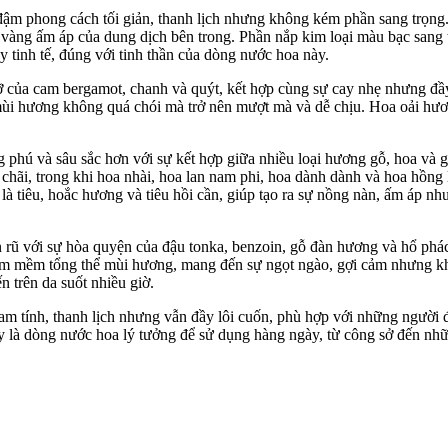
 phong cách tối giản, thanh lịch nhưng không kém phần sang trọng.
ắc vàng ấm áp của dung dịch bên trong. Phần nắp kim loại màu bạc sang t
 tinh tế, đúng với tinh thần của dòng nước hoa này.
ỡ của cam bergamot, chanh và quýt, kết hợp cùng sự cay nhẹ nhưng đầy
i hương không quá chói mà trở nên mượt mà và dễ chịu. Hoa oải hươn
phú và sâu sắc hơn với sự kết hợp giữa nhiều loại hương gỗ, hoa và 
hãi, trong khi hoa nhài, hoa lan nam phi, hoa dành dành và hoa hồng l
à tiêu, hoắc hương và tiêu hồi cần, giúp tạo ra sự nồng nàn, ấm áp nh
ũ với sự hòa quyện của đậu tonka, benzoin, gỗ đàn hương và hổ phách
àm mềm tổng thể mùi hương, mang đến sự ngọt ngào, gợi cảm nhưng khô
 trên da suốt nhiều giờ.
ính, thanh lịch nhưng vẫn đầy lôi cuốn, phù hợp với những người đàn
y là dòng nước hoa lý tưởng để sử dụng hàng ngày, từ công sở đến nhữ