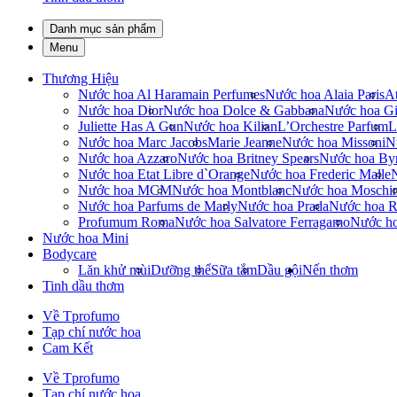
Danh mục sản phẩm
Menu
Thương Hiệu
Nước hoa Al Haramain Perfumes
Nước hoa Alaia Paris
At
Nước hoa Dior
Nước hoa Dolce & Gabbana
Nước hoa Gi
Juliette Has A Gun
Nước hoa Kilian
L’Orchestre Parfum
L
Nước hoa Marc Jacobs
Marie Jeanne
Nước hoa Missoni
N
Nước hoa Azzaro
Nước hoa Britney Spears
Nước hoa By
Nước hoa Etat Libre d`Orange
Nước hoa Frederic Malle
Nước hoa MCM
Nước hoa Montblanc
Nước hoa Moschi
Nước hoa Parfums de Marly
Nước hoa Prada
Nước hoa R
Profumum Roma
Nước hoa Salvatore Ferragamo
Nước h
Nước hoa Mini
Bodycare
Lăn khử mùi
Dưỡng thể
Sữa tắm
Dầu gội
Nến thơm
Tinh dầu thơm
Về Tprofumo
Tạp chí nước hoa
Cam Kết
Về Tprofumo
Tạp chí nước hoa