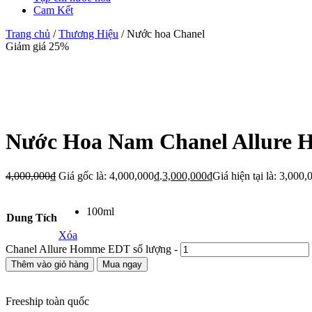
Cam Kết
Trang chủ
/
Thương Hiệu
/ Nước hoa Chanel
Giảm giá 25%
Nước Hoa Nam Chanel Allure
4,000,000
₫
Giá gốc là: 4,000,000₫.
3,000,000
₫
Giá hiện tại là: 3,000,
100ml
Dung Tích
Xóa
Chanel Allure Homme EDT số lượng
-
Thêm vào giỏ hàng
Mua ngay
Freeship toàn quốc