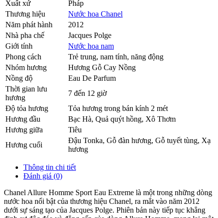
Xuất xứ
Pháp
Thương hiệu
Nước hoa Chanel
Năm phát hành
2012
Nhà pha chế
Jacques Polge
Giới tính
Nước hoa nam
Phong cách
Trẻ trung, nam tính, năng động
Nhóm hương
Hương Gỗ Cay Nồng
Nồng độ
Eau De Parfum
Thời gian lưu
7 đến 12 giờ
hương
Độ tỏa hương
Tỏa hương trong bán kính 2 mét
Hương đầu
Bạc Hà
,
Quả quýt hồng
,
Xô Thơm
Hương giữa
Tiêu
Đậu Tonka
,
Gỗ đàn hương
,
Gỗ tuyết tùng
,
Xạ
Hương cuối
hương
Thông tin chi tiết
Đánh giá (0)
Chanel Allure Homme Sport Eau Extreme là một trong những dòng
nước hoa nổi bật của thương hiệu Chanel, ra mắt vào năm 2012
dưới sự sáng tạo của Jacques Polge. Phiên bản này tiếp tục khẳng