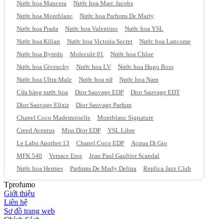
Nước hoa Mancera
Nước hoa Marc Jacobs
Nước hoa Montblanc
Nước hoa Parfums De Marly
Nước hoa Prada
Nước hoa Valentino
Nước hoa YSL
Nước hoa Kilian
Nước hoa Victoria Secret
Nước hoa Lancome
Nước hoa Byredo
Molecule 01
Nước hoa Chloe
Nước hoa Givenchy
Nước hoa LV
Nước hoa Hugo Boss
Nước hoa Ultra Male
Nước hoa nữ
Nước hoa Nam
Cửa hàng nước hoa
Dior Sauvage EDP
Dior Sauvage EDT
Dior Sauvage Elixir
Dior Sauvage Parfum
Chanel Coco Mademoiselle
Montblanc Signature
Creed Aventus
Miss Dior EDP
YSL Libre
Le Labo Another 13
Chanel Coco EDP
Acqua Di Gio
MFK 540
Versace Eros
Jean Paul Gaultier Scandal
Nước hoa Hermes
Parfums De Marly Delina
Replica Jazz Club
Tprofumo
Giới thiệu
Liên hệ
Sơ đồ trang web