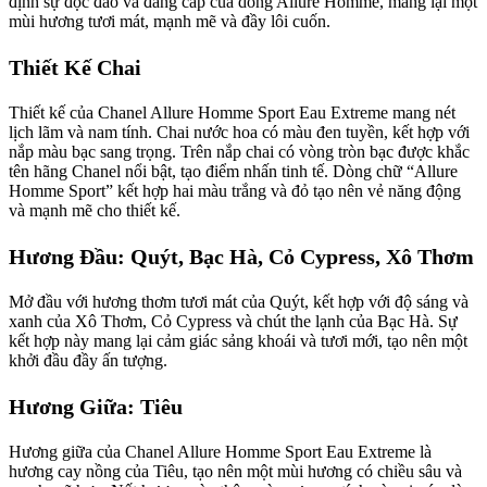
định sự độc đáo và đẳng cấp của dòng Allure Homme, mang lại một
mùi hương tươi mát, mạnh mẽ và đầy lôi cuốn.
Thiết Kế Chai
Thiết kế của Chanel Allure Homme Sport Eau Extreme mang nét
lịch lãm và nam tính. Chai nước hoa có màu đen tuyền, kết hợp với
nắp màu bạc sang trọng. Trên nắp chai có vòng tròn bạc được khắc
tên hãng Chanel nổi bật, tạo điểm nhấn tinh tế. Dòng chữ “Allure
Homme Sport” kết hợp hai màu trắng và đỏ tạo nên vẻ năng động
và mạnh mẽ cho thiết kế.
Hương Đầu: Quýt, Bạc Hà, Cỏ Cypress, Xô Thơm
Mở đầu với hương thơm tươi mát của Quýt, kết hợp với độ sáng và
xanh của Xô Thơm, Cỏ Cypress và chút the lạnh của Bạc Hà. Sự
kết hợp này mang lại cảm giác sảng khoái và tươi mới, tạo nên một
khởi đầu đầy ấn tượng.
Hương Giữa: Tiêu
Hương giữa của Chanel Allure Homme Sport Eau Extreme là
hương cay nồng của Tiêu, tạo nên một mùi hương có chiều sâu và