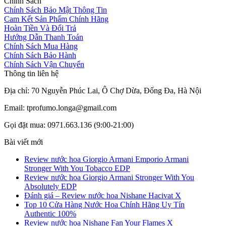
Chính Sách
Chính Sách Bảo Mật Thông Tin
Cam Kết Sản Phẩm Chính Hãng
Hoàn Tiền Và Đổi Trả
Hướng Dẫn Thanh Toán
Chính Sách Mua Hàng
Chính Sách Bảo Hành
Chính Sách Vận Chuyển
Thông tin liên hệ
Địa chỉ: 70 Nguyễn Phúc Lai, Ô Chợ Dừa, Đống Đa, Hà Nội
Email: tprofumo.longa@gmail.com
Gọi đặt mua: 0971.663.136 (9:00-21:00)
Bài viết mới
Review nước hoa Giorgio Armani Emporio Armani
Stronger With You Tobacco EDP
Review nước hoa Giorgio Armani Stronger With You
Absolutely EDP
Đánh giá – Review nước hoa Nishane Hacivat X
Top 10 Cửa Hàng Nước Hoa Chính Hãng Uy Tín
Authentic 100%
Review nước hoa Nishane Fan Your Flames X