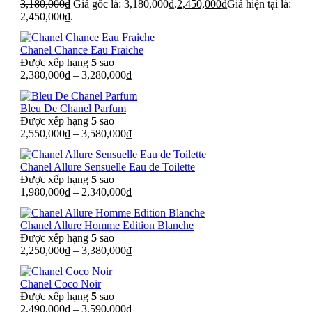
3,180,000
₫
Giá gốc là: 3,180,000₫.
2,450,000
₫
Giá hiện tại là:
2,450,000₫.
Chanel Chance Eau Fraiche
Được xếp hạng
5
sao
2,380,000
₫
–
3,280,000
₫
Bleu De Chanel Parfum
Được xếp hạng
5
sao
2,550,000
₫
–
3,580,000
₫
Chanel Allure Sensuelle Eau de Toilette
Được xếp hạng
5
sao
1,980,000
₫
–
2,340,000
₫
Chanel Allure Homme Edition Blanche
Được xếp hạng
5
sao
2,250,000
₫
–
3,380,000
₫
Chanel Coco Noir
Được xếp hạng
5
sao
2,490,000
₫
–
3,590,000
₫