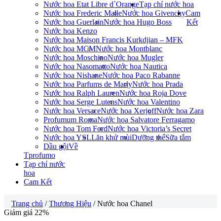
Nước hoa Etat Libre d`Orange
Tạp chí nước hoa
Nước hoa Frederic Malle
Nước hoa Givenchy
Cam
Nước hoa Guerlain
Nước hoa Hugo Boss
Kết
Nước hoa Kenzo
Nước hoa Maison Francis Kurkdjian – MFK
Nước hoa MCM
Nước hoa Montblanc
Nước hoa Moschino
Nước hoa Mugler
Nước hoa Nasomatto
Nước hoa Nautica
Nước hoa Nishane
Nước hoa Paco Rabanne
Nước hoa Parfums de Marly
Nước hoa Prada
Nước hoa Ralph Lauren
Nước hoa Roja Dove
Nước hoa Serge Lutens
Nước hoa Valentino
Nước hoa Versace
Nước hoa Xerjoff
Nước hoa Zara
Profumum Roma
Nước hoa Salvatore Ferragamo
Nước hoa Tom Ford
Nước hoa Victoria’s Secret
Nước hoa YSL
Lăn khử mùi
Dưỡng thể
Sữa tắm
Dầu gội
Về
Tprofumo
Tạp chí nước
hoa
Cam Kết
Trang chủ
/
Thương Hiệu
/ Nước hoa Chanel
Giảm giá 22%