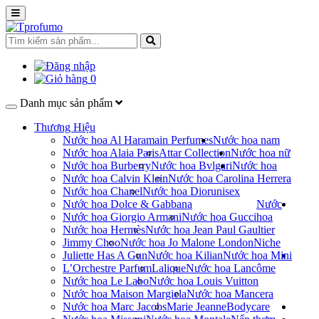
0
Danh mục sản phẩm
Thương Hiệu
Nước hoa Al Haramain Perfumes
Nước hoa nam
Nước hoa Alaia Paris
Attar Collection
Nước hoa nữ
Nước hoa Burberry
Nước hoa Bvlgari
Nước hoa
Nước hoa Calvin Klein
Nước hoa Carolina Herrera
Nước hoa Chanel
Nước hoa Dior
unisex
Nước hoa Dolce & Gabbana
Nước
Nước hoa Giorgio Armani
Nước hoa Gucci
hoa
Nước hoa Hermès
Nước hoa Jean Paul Gaultier
Jimmy Choo
Nước hoa Jo Malone London
Niche
Juliette Has A Gun
Nước hoa Kilian
Nước hoa Mini
L’Orchestre Parfum
Lalique
Nước hoa Lancôme
Nước hoa Le Labo
Nước hoa Louis Vuitton
Nước hoa Maison Margiela
Nước hoa Mancera
Nước hoa Marc Jacobs
Marie Jeanne
Bodycare