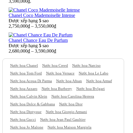
3,590,000₫.
Chanel Coco Mademoiselle Intense
Được xếp hạng
5
sao
2,750,000
₫
–
3,550,000
₫
Chanel Chance Eau De Parfum
Được xếp hạng
5
sao
2,680,000
₫
–
3,590,000
₫
Nước hoa Chanel
Nước hoa Creed
Nước hoa Narciso
Nước hoa Tom Ford
Nước hoa Versace
Nước hoa Le Labo
Nước hoa Acqua Di Parma
Nước hoa Afnan
Nước hoa Armaf
Nước hoa Azzaro
Nước hoa Burberry
Nước hoa Bvlgari
Nước hoa Calvin Klein
Nước hoa Carolina Herrera
Nước hoa Dolce & Gabbana
Nước hoa Dior
Nước hoa Diptyque
Nước hoa Giorgio Armani
Nước hoa Gucci
Nước hoa Jean Paul Gaultier
Nước hoa Jo Malone
Nước hoa Maison Margiela