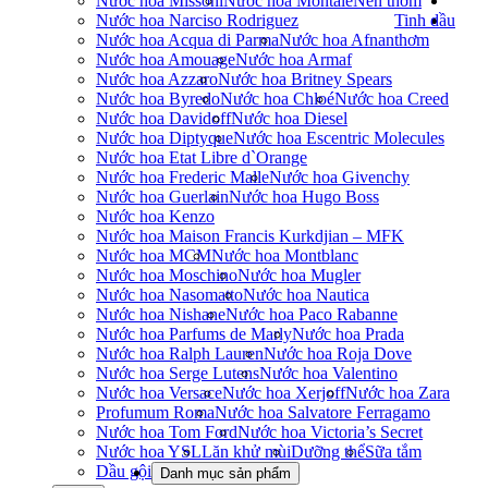
Nước hoa Missoni
Nước hoa Montale
Nến thơm
Nước hoa Narciso Rodriguez
Tinh dầu
Nước hoa Acqua di Parma
Nước hoa Afnan
thơm
Nước hoa Amouage
Nước hoa Armaf
Nước hoa Azzaro
Nước hoa Britney Spears
Nước hoa Byredo
Nước hoa Chloé
Nước hoa Creed
Nước hoa Davidoff
Nước hoa Diesel
Nước hoa Diptyque
Nước hoa Escentric Molecules
Nước hoa Etat Libre d`Orange
Nước hoa Frederic Malle
Nước hoa Givenchy
Nước hoa Guerlain
Nước hoa Hugo Boss
Nước hoa Kenzo
Nước hoa Maison Francis Kurkdjian – MFK
Nước hoa MCM
Nước hoa Montblanc
Nước hoa Moschino
Nước hoa Mugler
Nước hoa Nasomatto
Nước hoa Nautica
Nước hoa Nishane
Nước hoa Paco Rabanne
Nước hoa Parfums de Marly
Nước hoa Prada
Nước hoa Ralph Lauren
Nước hoa Roja Dove
Nước hoa Serge Lutens
Nước hoa Valentino
Nước hoa Versace
Nước hoa Xerjoff
Nước hoa Zara
Profumum Roma
Nước hoa Salvatore Ferragamo
Nước hoa Tom Ford
Nước hoa Victoria’s Secret
Nước hoa YSL
Lăn khử mùi
Dưỡng thể
Sữa tắm
Dầu gội
Danh mục sản phẩm