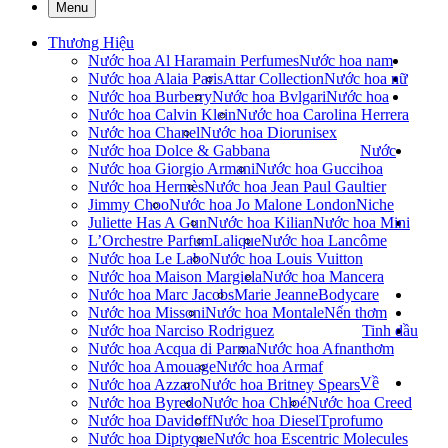
Menu
Thương Hiệu
Nước hoa Al Haramain Perfumes
Nước hoa nam
Nước hoa Alaia Paris
Attar Collection
Nước hoa nữ
Nước hoa Burberry
Nước hoa Bvlgari
Nước hoa
Nước hoa Calvin Klein
Nước hoa Carolina Herrera
Nước hoa Chanel
Nước hoa Dior
unisex
Nước hoa Dolce & Gabbana
Nước
Nước hoa Giorgio Armani
Nước hoa Gucci
hoa
Nước hoa Hermès
Nước hoa Jean Paul Gaultier
Jimmy Choo
Nước hoa Jo Malone London
Niche
Juliette Has A Gun
Nước hoa Kilian
Nước hoa Mini
L’Orchestre Parfum
Lalique
Nước hoa Lancôme
Nước hoa Le Labo
Nước hoa Louis Vuitton
Nước hoa Maison Margiela
Nước hoa Mancera
Nước hoa Marc Jacobs
Marie Jeanne
Bodycare
Nước hoa Missoni
Nước hoa Montale
Nến thơm
Nước hoa Narciso Rodriguez
Tinh dầu
Nước hoa Acqua di Parma
Nước hoa Afnan
thơm
Nước hoa Amouage
Nước hoa Armaf
Về
Nước hoa Azzaro
Nước hoa Britney Spears
Nước hoa Byredo
Nước hoa Chloé
Nước hoa Creed
Nước hoa Davidoff
Nước hoa Diesel
Tprofumo
Nước hoa Diptyque
Nước hoa Escentric Molecules