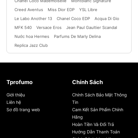
Chanel Coco Mademoiselle
Montblanc Signature
Creed Aventus
Miss Dior EDP
YSL Libre
Le Labo Another 13
Chanel Coco EDP
Acqua Di Gio
MFK 540
Versace Eros
Jean Paul Gaultier Scandal
Nước hoa Hermes
Parfums De Marly Delina
Replica Jazz Club
Tprofumo
Chính Sách
Giới thiệu
Chính Sách Bảo Mật Thông
Liên hệ
Tin
Sơ đồ trang web
Cam Kết Sản Phẩm Chính
Hãng
Hoàn Tiền Và Đổi Trả
Hướng Dẫn Thanh Toán