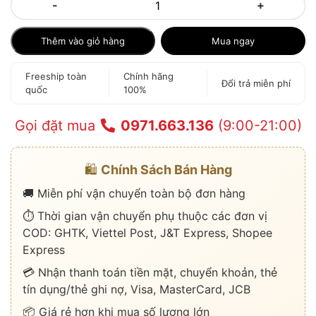
-
+
Thêm vào giỏ hàng
Mua ngay
Freeship toàn
Chính hãng
Đổi trả miễn phí
quốc
100%
Gọi đặt mua
0971.663.136
(9:00-21:00)
🛍️
Chính Sách Bán Hàng
🚚 Miễn phí vận chuyển toàn bộ đơn hàng
⏱️ Thời gian vận chuyển phụ thuộc các đơn vị
COD: GHTK, Viettel Post, J&T Express, Shopee
Express
💳 Nhận thanh toán tiền mặt, chuyển khoản, thẻ
tín dụng/thẻ ghi nợ, Visa, MasterCard, JCB
📦 Giá rẻ hơn khi mua số lượng lớn