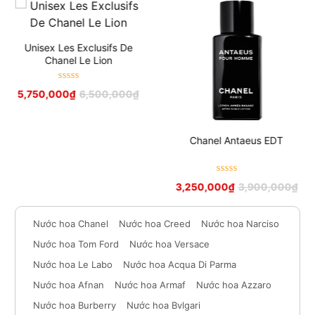
Unisex Les Exclusifs De
Chanel Le Lion
Được xếp
5,750,000
₫
6,500,000
₫
hạng
5
sao
Chanel Antaeus EDT
Được xếp
3,250,000
₫
3,900,000
₫
hạng
5
sao
Nước hoa Chanel
Nước hoa Creed
Nước hoa Narciso
Nước hoa Tom Ford
Nước hoa Versace
Nước hoa Le Labo
Nước hoa Acqua Di Parma
Nước hoa Afnan
Nước hoa Armaf
Nước hoa Azzaro
Nước hoa Burberry
Nước hoa Bvlgari