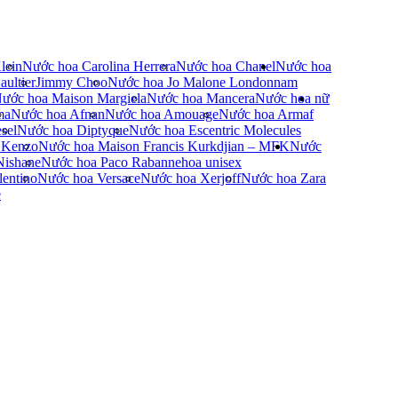
lein
Nước hoa Carolina Herrera
Nước hoa Chanel
Nước hoa
ultier
Jimmy Choo
Nước hoa Jo Malone London
nam
ước hoa Maison Margiela
Nước hoa Mancera
Nước hoa nữ
ma
Nước hoa Afnan
Nước hoa Amouage
Nước hoa Armaf
sel
Nước hoa Diptyque
Nước hoa Escentric Molecules
 Kenzo
Nước hoa Maison Francis Kurkdjian – MFK
Nước
Nishane
Nước hoa Paco Rabanne
hoa unisex
entino
Nước hoa Versace
Nước hoa Xerjoff
Nước hoa Zara
e