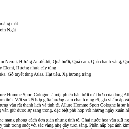
hoáng mát
ơm Ngát
am Neroli
,
Hương An-đê-hít
,
Quả bưởi
,
Quả cam
,
Quả chanh vàng
,
Qu
y Elemi
,
Hương nhựa cây tùng
nka
,
Gỗ tuyết tùng Atlas
,
Hạt tiêu
,
Xạ hương trắng
ure Homme Sport Cologne là một phiên bản tươi mát hơn của dòng A
am tính. Với sự kết hợp giữa hương cam chanh rạng rỡ, gia vị ấm áp v
 nhưng vẫn rất thanh lịch và tinh tế. Allure Homme Sport Cologne là sự
 vẫn giữ được sự sang trọng, đặc biệt phù hợp với những ngày xuân hè
e mang phong cách đơn giản nhưng tinh tế. Chai nước hoa vẫn giữ ng
inh trong suốt với sắc vàng nhẹ đầy tươi sáng. Phần nắp bạc ánh kim c