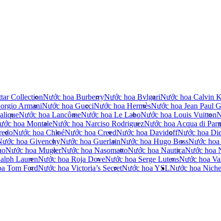
tar Collection
Nước hoa Burberry
Nước hoa Bvlgari
Nước hoa Calvin K
orgio Armani
Nước hoa Gucci
Nước hoa Hermès
Nước hoa Jean Paul Ga
alique
Nước hoa Lancôme
Nước hoa Le Labo
Nước hoa Louis Vuitton
N
ước hoa Montale
Nước hoa Narciso Rodriguez
Nước hoa Acqua di Par
redo
Nước hoa Chloé
Nước hoa Creed
Nước hoa Davidoff
Nước hoa Die
Nước hoa Givenchy
Nước hoa Guerlain
Nước hoa Hugo Boss
Nước hoa
no
Nước hoa Mugler
Nước hoa Nasomatto
Nước hoa Nautica
Nước hoa 
alph Lauren
Nước hoa Roja Dove
Nước hoa Serge Lutens
Nước hoa Val
oa Tom Ford
Nước hoa Victoria’s Secret
Nước hoa YSL
Nước hoa Nich