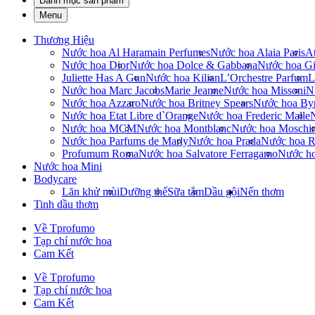
Danh mục sản phẩm
Menu
Thương Hiệu
Nước hoa Al Haramain Perfumes
Nước hoa Alaia Paris
At
Nước hoa Dior
Nước hoa Dolce & Gabbana
Nước hoa Gi
Juliette Has A Gun
Nước hoa Kilian
L’Orchestre Parfum
L
Nước hoa Marc Jacobs
Marie Jeanne
Nước hoa Missoni
N
Nước hoa Azzaro
Nước hoa Britney Spears
Nước hoa By
Nước hoa Etat Libre d`Orange
Nước hoa Frederic Malle
Nước hoa MCM
Nước hoa Montblanc
Nước hoa Moschi
Nước hoa Parfums de Marly
Nước hoa Prada
Nước hoa R
Profumum Roma
Nước hoa Salvatore Ferragamo
Nước h
Nước hoa Mini
Bodycare
Lăn khử mùi
Dưỡng thể
Sữa tắm
Dầu gội
Nến thơm
Tinh dầu thơm
Về Tprofumo
Tạp chí nước hoa
Cam Kết
Về Tprofumo
Tạp chí nước hoa
Cam Kết