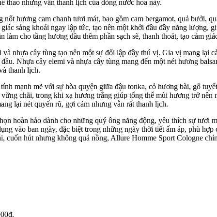
hể thao nhưng vẫn thanh lịch của dòng nước hoa này.
 nốt hương cam chanh tươi mát, bao gồm cam bergamot, quả bưởi, qu
giác sảng khoái ngay lập tức, tạo nên một khởi đầu đầy năng lượng, g
ần làm cho tầng hương đầu thêm phần sạch sẽ, thanh thoát, tạo cảm giá
i và nhựa cây tùng tạo nên một sự đối lập đầy thú vị. Gia vị mang lạ
ng đầu. Nhựa cây elemi và nhựa cây tùng mang đến một nét hương balsa
à thanh lịch.
nh mạnh mẽ với sự hòa quyện giữa đậu tonka, cỏ hương bài, gỗ tuyết t
 vững chãi, trong khi xạ hương trắng giúp tổng thể mùi hương trở nên m
ang lại nét quyến rũ, gợi cảm nhưng vẫn rất thanh lịch.
họn hoàn hảo dành cho những quý ông năng động, yêu thích sự tươi má
ụng vào ban ngày, đặc biệt trong những ngày thời tiết ấm áp, phù hợp 
i, cuốn hút nhưng không quá nồng, Allure Homme Sport Cologne chín
000₫.