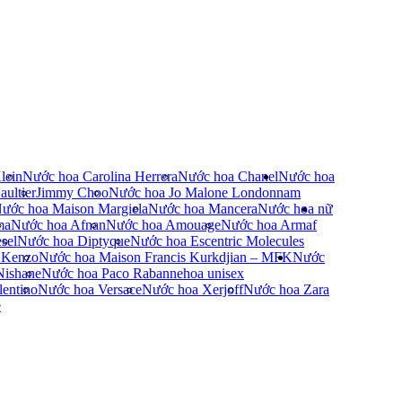
lein
Nước hoa Carolina Herrera
Nước hoa Chanel
Nước hoa
ultier
Jimmy Choo
Nước hoa Jo Malone London
nam
ước hoa Maison Margiela
Nước hoa Mancera
Nước hoa nữ
ma
Nước hoa Afnan
Nước hoa Amouage
Nước hoa Armaf
sel
Nước hoa Diptyque
Nước hoa Escentric Molecules
 Kenzo
Nước hoa Maison Francis Kurkdjian – MFK
Nước
Nishane
Nước hoa Paco Rabanne
hoa unisex
entino
Nước hoa Versace
Nước hoa Xerjoff
Nước hoa Zara
e