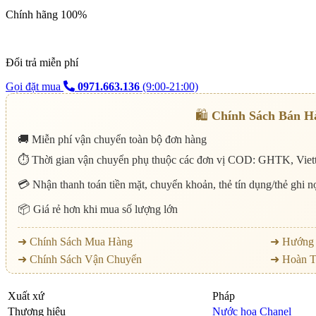
Chính hãng 100%
Đổi trả miễn phí
Gọi đặt mua
0971.663.136
(9:00-21:00)
🛍️
Chính Sách Bán H
🚚 Miễn phí vận chuyển toàn bộ đơn hàng
⏱️ Thời gian vận chuyển phụ thuộc các đơn vị COD: GHTK, Viett
💳 Nhận thanh toán tiền mặt, chuyển khoản, thẻ tín dụng/thẻ ghi 
📦 Giá rẻ hơn khi mua số lượng lớn
➜ Chính Sách Mua Hàng
➜ Hướng 
➜ Chính Sách Vận Chuyển
➜ Hoàn T
Xuất xứ
Pháp
Thương hiệu
Nước hoa Chanel