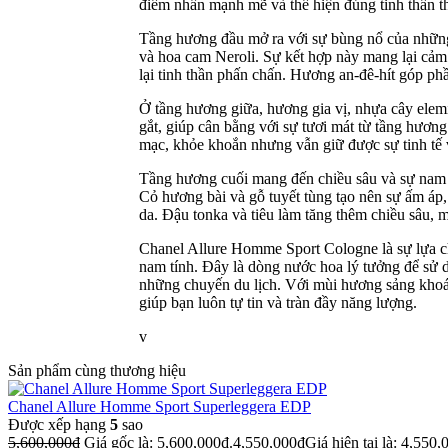
điểm nhấn mạnh mẽ và thể hiện đúng tinh thần t
Tầng hương đầu mở ra với sự bùng nổ của những
và hoa cam Neroli. Sự kết hợp này mang lại cảm 
lại tinh thần phấn chấn. Hương an-đê-hít góp ph
Ở tầng hương giữa, hương gia vị, nhựa cây elem
gắt, giúp cân bằng với sự tươi mát từ tầng hươ
mạc, khỏe khoắn nhưng vẫn giữ được sự tinh tế v
Tầng hương cuối mang đến chiều sâu và sự nam tí
Cỏ hương bài và gỗ tuyết tùng tạo nên sự ấm áp,
da. Đậu tonka và tiêu làm tăng thêm chiều sâu, m
Chanel Allure Homme Sport Cologne là sự lựa c
nam tính. Đây là dòng nước hoa lý tưởng để sử d
những chuyến du lịch. Với mùi hương sảng khoá
giúp bạn luôn tự tin và tràn đầy năng lượng.
v
Sản phẩm cùng thương hiệu
Chanel Allure Homme Sport Superleggera EDP
Được xếp hạng
5
sao
5,600,000
₫
Giá gốc là: 5,600,000₫.
4,550,000
₫
Giá hiện tại là: 4,550,