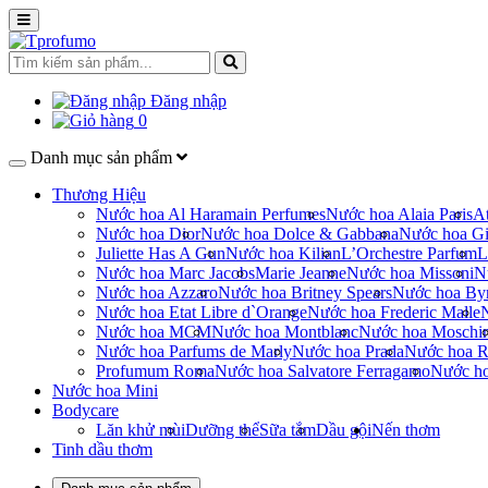
Đăng nhập
0
Danh mục sản phẩm
Thương Hiệu
Nước hoa Al Haramain Perfumes
Nước hoa Alaia Paris
At
Nước hoa Dior
Nước hoa Dolce & Gabbana
Nước hoa Gi
Juliette Has A Gun
Nước hoa Kilian
L’Orchestre Parfum
L
Nước hoa Marc Jacobs
Marie Jeanne
Nước hoa Missoni
N
Nước hoa Azzaro
Nước hoa Britney Spears
Nước hoa By
Nước hoa Etat Libre d`Orange
Nước hoa Frederic Malle
Nước hoa MCM
Nước hoa Montblanc
Nước hoa Moschi
Nước hoa Parfums de Marly
Nước hoa Prada
Nước hoa R
Profumum Roma
Nước hoa Salvatore Ferragamo
Nước h
Nước hoa Mini
Bodycare
Lăn khử mùi
Dưỡng thể
Sữa tắm
Dầu gội
Nến thơm
Tinh dầu thơm