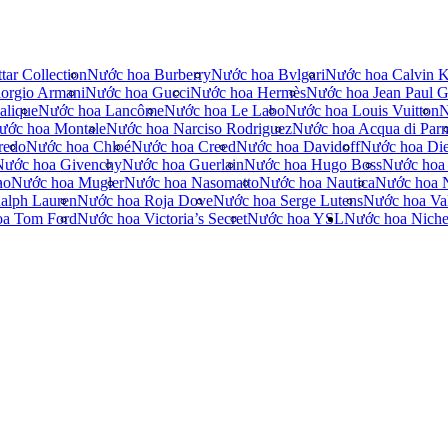
tar Collection
Nước hoa Burberry
Nước hoa Bvlgari
Nước hoa Calvin K
orgio Armani
Nước hoa Gucci
Nước hoa Hermès
Nước hoa Jean Paul Ga
alique
Nước hoa Lancôme
Nước hoa Le Labo
Nước hoa Louis Vuitton
N
ước hoa Montale
Nước hoa Narciso Rodriguez
Nước hoa Acqua di Par
redo
Nước hoa Chloé
Nước hoa Creed
Nước hoa Davidoff
Nước hoa Die
Nước hoa Givenchy
Nước hoa Guerlain
Nước hoa Hugo Boss
Nước hoa
no
Nước hoa Mugler
Nước hoa Nasomatto
Nước hoa Nautica
Nước hoa 
alph Lauren
Nước hoa Roja Dove
Nước hoa Serge Lutens
Nước hoa Val
oa Tom Ford
Nước hoa Victoria’s Secret
Nước hoa YSL
Nước hoa Nich