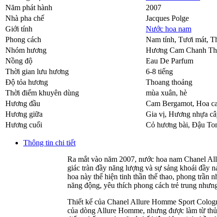
Năm phát hành
2007
Nhà pha chế
Jacques Polge
Giới tính
Nước hoa nam
Phong cách
Nam tính, Tươi mát, T
Nhóm hương
Hương Cam Chanh Th
Nồng độ
Eau De Parfum
Thời gian lưu hương
6-8 tiếng
Độ tỏa hương
Thoang thoảng
Thời điểm khuyên dùng
mùa xuân, hè
Hương đầu
Cam Bergamot
,
Hoa c
Hương giữa
Gia vị
,
Hương nhựa câ
Hương cuối
Cỏ hương bài
,
Đậu To
Thông tin chi tiết
Ra mắt vào năm 2007, nước hoa nam Chanel All
giác tràn đầy năng lượng và sự sảng khoái đầy n
hoa này thể hiện tinh thần thể thao, phong trần
năng động, yêu thích phong cách trẻ trung nhưng
Thiết kế của Chanel Allure Homme Sport Cologn
của dòng Allure Homme, nhưng được làm từ thủy t