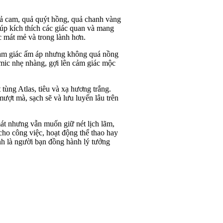
ả cam, quả quýt hồng, quả chanh vàng
iúp kích thích các giác quan và mang
c mát mẻ và trong lành hơn.
i cảm giác ấm áp nhưng không quá nồng
mic nhẹ nhàng, gợi lên cảm giác mộc
ùng Atlas, tiêu và xạ hương trắng.
ượt mà, sạch sẽ và lưu luyến lâu trên
t nhưng vẫn muốn giữ nét lịch lãm,
cho công việc, hoạt động thể thao hay
h là người bạn đồng hành lý tưởng