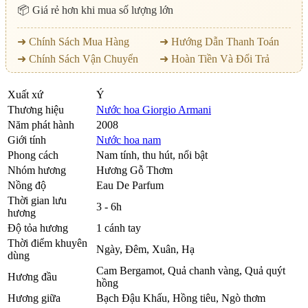
📦 Giá rẻ hơn khi mua số lượng lớn
➜ Chính Sách Mua Hàng
➜ Hướng Dẫn Thanh Toán
➜ Chính Sách Vận Chuyển
➜ Hoàn Tiền Và Đổi Trả
Xuất xứ
Ý
Thương hiệu
Nước hoa Giorgio Armani
Năm phát hành
2008
Giới tính
Nước hoa nam
Phong cách
Nam tính, thu hút, nổi bật
Nhóm hương
Hương Gỗ Thơm
Nồng độ
Eau De Parfum
Thời gian lưu
3 - 6h
hương
Độ tỏa hương
1 cánh tay
Thời điểm khuyên
Ngày, Đêm, Xuân, Hạ
dùng
Cam Bergamot
,
Quả chanh vàng
,
Quả quýt
Hương đầu
hồng
Hương giữa
Bạch Đậu Khấu
,
Hồng tiêu
,
Ngò thơm