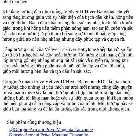
phút đầu tiên.
Khi tầng hương đầu dịu xuống, Vétiver D’Hiver Babylone chuyển
sang tầng hương giữa với sự hiện diện của bạch đậu khấu, hồng tiêu
và ngò thơm. Bạch đậu khấu mang đến sự cay nhẹ, kích thích khứu
giác, trong khi hồng tiêu thêm phần nồng nàn, tạo sự lôi cuốn và sâu
sắc cho mùi hương. Ngò thơm bổ sung sự thanh thoát, giúp tầng
hương giữa trở nên nhẹ nhàng nhưng đầy phức tạp và quyến rũ.
Tầng hương cuối của Vétiver D’Hiver Babylone khép lại với sự ấm
áp từ cỏ hương bài và cây hoắc hương. Cỏ hương bài mang đến một
lớp hương gỗ nhẹ nhàng nhưng rất sâu sắc và quyến rũ, trong khi
cây hoắc hương thêm phần mạnh mẽ, gỗ ấm áp và đầy lôi cuốn,
giúp mùi hương bền lâu và tạo dấu ấn sâu sắc.
Giorgio Armani Prive Vétiver D’Hiver Babylone EDT là lựa chọn
lý tưởng cho những ai yêu thích sự tươi mới nhưng cũng đầy quyến
rũ và mạnh mẽ. Đây là mùi hương phù hợp cho những dịp đặc biệt,
những buổi tối lãng mạn hoặc các sự kiện quan trọng, khi bạn muốn
thể hiện phong cách đẳng cấp và tự tin của mình. Mùi hương này sẽ
giúp bạn tỏa sáng và để lại ấn tượng sâu sắc trong mọi không gian.
Sản phẩm cùng thương hiệu
Giorgio Armani Prive Magenta Tanzanite