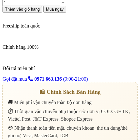
+
Thêm vào giỏ hàng
Mua ngay
Freeship toàn quốc
Chính hãng 100%
Đổi trả miễn phí
Gọi đặt mua
0971.663.136
(9:00-21:00)
🛍️
Chính Sách Bán Hàng
🚚 Miễn phí vận chuyển toàn bộ đơn hàng
⏱️ Thời gian vận chuyển phụ thuộc các đơn vị COD: GHTK,
Viettel Post, J&T Express, Shopee Express
💳 Nhận thanh toán tiền mặt, chuyển khoản, thẻ tín dụng/thẻ
ghi nợ, Visa, MasterCard, JCB