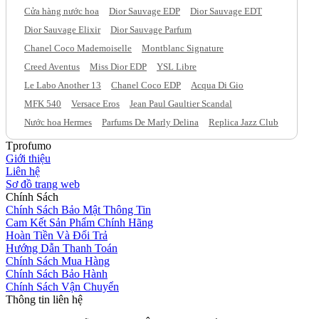
Cửa hàng nước hoa
Dior Sauvage EDP
Dior Sauvage EDT
Dior Sauvage Elixir
Dior Sauvage Parfum
Chanel Coco Mademoiselle
Montblanc Signature
Creed Aventus
Miss Dior EDP
YSL Libre
Le Labo Another 13
Chanel Coco EDP
Acqua Di Gio
MFK 540
Versace Eros
Jean Paul Gaultier Scandal
Nước hoa Hermes
Parfums De Marly Delina
Replica Jazz Club
Tprofumo
Giới thiệu
Liên hệ
Sơ đồ trang web
Chính Sách
Chính Sách Bảo Mật Thông Tin
Cam Kết Sản Phẩm Chính Hãng
Hoàn Tiền Và Đổi Trả
Hướng Dẫn Thanh Toán
Chính Sách Mua Hàng
Chính Sách Bảo Hành
Chính Sách Vận Chuyển
Thông tin liên hệ