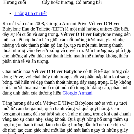
Hương cuối
Cây hoắc hương
,
Cỏ hương bài
Thông tin chi tiết
Ra mắt vào năm 2008, Giorgio Armani Prive Vétiver D’Hiver
Babylone Eau de Toilette (EDT) là một mùi hương unisex đặc biệt,
đầy sự lôi cuốn và sang trọng. Vétiver D’Hiver Babylone mang đến
một sự kết hợp hoàn hảo giữa các nốt hương tươi mát, gia vị nhẹ
nhàng và các thành phần gỗ ấm áp, tạo ra một mùi hương thanh
thoát nhưng vẫn đầy sức sống và quyến rũ. Mùi hương này phù hợp
cho những ai yêu thích sự thanh lịch, mạnh mẽ nhưng không thiếu
phần tinh tế và ấn tượng.
Chai nước hoa Vétiver D’Hiver Babylone có thiết kế đặc trưng của
dòng Prive, với chai thủy tinh trong suốt và phần nắp kim loại sáng
bóng, thể hiện vẻ đẹp thanh thoát nhưng đầy sang trọng. Đây không
chỉ là nước hoa mà còn là một món đồ trang trí đẳng cấp, phản ánh
đúng tinh thần của thương hiệu
Giorgio Armani
.
Tầng hương đầu của Vétiver D’Hiver Babylone mở ra với sự tươi
mới từ cam bergamot, quả chanh vàng và quả quýt hồng. Cam
bergamot mang đến sự tươi sáng và nhẹ nhàng, trong khi quả chanh
vàng tạo sự chua nhẹ, sảng khoái. Quả quýt hồng bổ sung thêm sự
ngọt ngào thanh thoát, làm cho tầng hương đầu trở nên dễ chịu và
dễ nhớ, tạo cảm giác như một làn gió mát lành ngay từ những giây