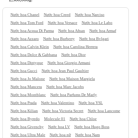
Nước hoa Chanel
Nước hoa Creed
Nước hoa Narciso
Nước hoa Tom Ford
Nước hoa Versace
Nước hoa Le Labo
Nước hoa Acqua Di Parma
Nước hoa Afnan
Nước hoa Armaf
Nước hoa Azzaro
Nước hoa Burberry
Nước hoa Bvlgari
Nước hoa Calvin Klein
Nước hoa Carolina Herrera
Nước hoa Dolce & Gabbana
Nước hoa Dior
Nước hoa Diptyque
Nước hoa Giorgio Armani
Nước hoa Gucci
Nước hoa Jean Paul Gaultier
Nước hoa Jo Malone
Nước hoa Maison Margiela
Nước hoa Mancera
Nước hoa Marc Jacobs
Nước hoa Montblanc
Nước hoa Parfums De Marly
Nước hoa Prada
Nước hoa Valentino
Nước hoa YSL
Nước hoa Kilian
Nước hoa Victoria Secret
Nước hoa Lancome
Nước hoa Byredo
Molecule 01
Nước hoa Chloe
Nước hoa Givenchy
Nước hoa LV
Nước hoa Hugo Boss
Nước hoa Ultra Male
Nước hoa nữ
Nước hoa Nam