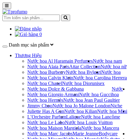
0
Danh mục sản phẩm
Thương Hiệu
Nước hoa Al Haramain Perfumes
Nước hoa nam
Nước hoa Alaia Paris
Attar Collection
Nước hoa nữ
Nước hoa Burberry
Nước hoa Bvlgari
Nước hoa
Nước hoa Calvin Klein
Nước hoa Carolina Herrera
Nước hoa Chanel
Nước hoa Dior
unisex
Nước hoa Dolce & Gabbana
Nước
Nước hoa Giorgio Armani
Nước hoa Gucci
hoa
Nước hoa Hermès
Nước hoa Jean Paul Gaultier
Jimmy Choo
Nước hoa Jo Malone London
Niche
Juliette Has A Gun
Nước hoa Kilian
Nước hoa Mini
L’Orchestre Parfum
Lalique
Nước hoa Lancôme
Nước hoa Le Labo
Nước hoa Louis Vuitton
Nước hoa Maison Margiela
Nước hoa Mancera
Nước hoa Marc Jacobs
Marie Jeanne
Bodycare