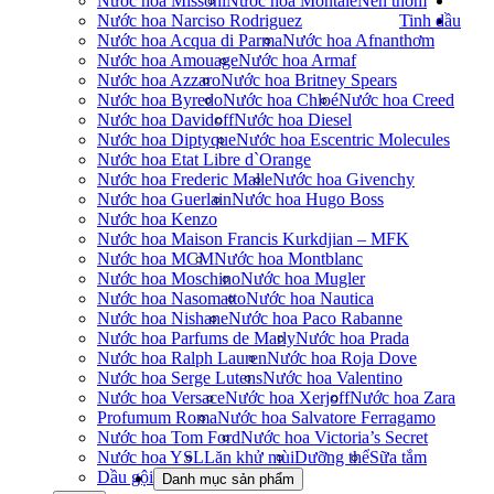
Nước hoa Missoni
Nước hoa Montale
Nến thơm
Nước hoa Narciso Rodriguez
Tinh dầu
Nước hoa Acqua di Parma
Nước hoa Afnan
thơm
Nước hoa Amouage
Nước hoa Armaf
Nước hoa Azzaro
Nước hoa Britney Spears
Nước hoa Byredo
Nước hoa Chloé
Nước hoa Creed
Nước hoa Davidoff
Nước hoa Diesel
Nước hoa Diptyque
Nước hoa Escentric Molecules
Nước hoa Etat Libre d`Orange
Nước hoa Frederic Malle
Nước hoa Givenchy
Nước hoa Guerlain
Nước hoa Hugo Boss
Nước hoa Kenzo
Nước hoa Maison Francis Kurkdjian – MFK
Nước hoa MCM
Nước hoa Montblanc
Nước hoa Moschino
Nước hoa Mugler
Nước hoa Nasomatto
Nước hoa Nautica
Nước hoa Nishane
Nước hoa Paco Rabanne
Nước hoa Parfums de Marly
Nước hoa Prada
Nước hoa Ralph Lauren
Nước hoa Roja Dove
Nước hoa Serge Lutens
Nước hoa Valentino
Nước hoa Versace
Nước hoa Xerjoff
Nước hoa Zara
Profumum Roma
Nước hoa Salvatore Ferragamo
Nước hoa Tom Ford
Nước hoa Victoria’s Secret
Nước hoa YSL
Lăn khử mùi
Dưỡng thể
Sữa tắm
Dầu gội
Danh mục sản phẩm