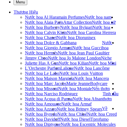
Menu
Thương Hiệu
Nước hoa Al Haramain Perfumes
Nước hoa nam
Nước hoa Alaia Paris
Attar Collection
Nước hoa nữ
Nước hoa Burberry
Nước hoa Bvlgari
Nước hoa
Nước hoa Calvin Klein
Nước hoa Carolina Herrera
Nước hoa Chanel
Nước hoa Dior
unisex
Nước hoa Dolce & Gabbana
Nước
Nước hoa Giorgio Armani
Nước hoa Gucci
hoa
Nước hoa Hermès
Nước hoa Jean Paul Gaultier
Jimmy Choo
Nước hoa Jo Malone London
Niche
Juliette Has A Gun
Nước hoa Kilian
Nước hoa Mini
L’Orchestre Parfum
Lalique
Nước hoa Lancôme
Nước hoa Le Labo
Nước hoa Louis Vuitton
Nước hoa Maison Margiela
Nước hoa Mancera
Nước hoa Marc Jacobs
Marie Jeanne
Bodycare
Nước hoa Missoni
Nước hoa Montale
Nến thơm
Nước hoa Narciso Rodriguez
Tinh dầu
Nước hoa Acqua di Parma
Nước hoa Afnan
thơm
Nước hoa Amouage
Nước hoa Armaf
Về
Nước hoa Azzaro
Nước hoa Britney Spears
Nước hoa Byredo
Nước hoa Chloé
Nước hoa Creed
Nước hoa Davidoff
Nước hoa Diesel
Tprofumo
Nước hoa Diptyque
Nước hoa Escentric Molecules