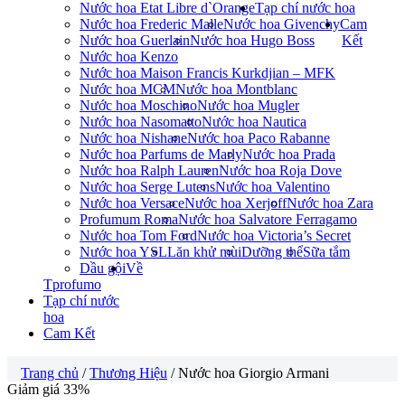
Nước hoa Etat Libre d`Orange
Tạp chí nước hoa
Nước hoa Frederic Malle
Nước hoa Givenchy
Cam
Nước hoa Guerlain
Nước hoa Hugo Boss
Kết
Nước hoa Kenzo
Nước hoa Maison Francis Kurkdjian – MFK
Nước hoa MCM
Nước hoa Montblanc
Nước hoa Moschino
Nước hoa Mugler
Nước hoa Nasomatto
Nước hoa Nautica
Nước hoa Nishane
Nước hoa Paco Rabanne
Nước hoa Parfums de Marly
Nước hoa Prada
Nước hoa Ralph Lauren
Nước hoa Roja Dove
Nước hoa Serge Lutens
Nước hoa Valentino
Nước hoa Versace
Nước hoa Xerjoff
Nước hoa Zara
Profumum Roma
Nước hoa Salvatore Ferragamo
Nước hoa Tom Ford
Nước hoa Victoria’s Secret
Nước hoa YSL
Lăn khử mùi
Dưỡng thể
Sữa tắm
Dầu gội
Về
Tprofumo
Tạp chí nước
hoa
Cam Kết
Trang chủ
/
Thương Hiệu
/ Nước hoa Giorgio Armani
Giảm giá 33%