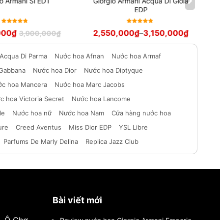
io Armani Si EDT
Giorgio Armani Acqua Di Gioia
EDP
Được xếp
Được xếp
000
₫
2,550,000
₫
–
3,150,000
₫
3,900,000
₫
hạng
5
hạng
5
sao
sao
Acqua Di Parma
Nước hoa Afnan
Nước hoa Armaf
 Gabbana
Nước hoa Dior
Nước hoa Diptyque
c hoa Mancera
Nước hoa Marc Jacobs
c hoa Victoria Secret
Nước hoa Lancome
le
Nước hoa nữ
Nước hoa Nam
Cửa hàng nước hoa
ure
Creed Aventus
Miss Dior EDP
YSL Libre
Parfums De Marly Delina
Replica Jazz Club
Bài viết mới