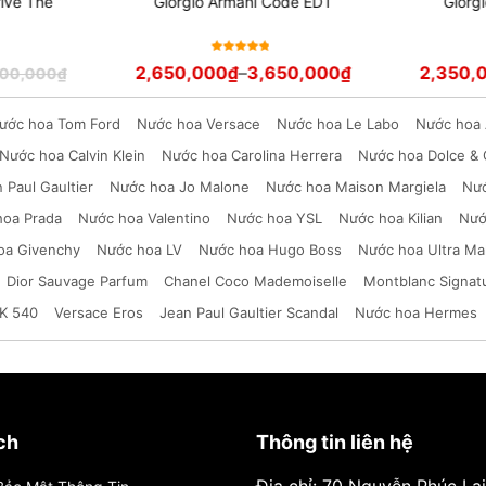
rive Thé
Giorgio Armani Code EDT
Giorg
Được xếp
2,650,000
₫
–
3,650,000
₫
2,350,
900,000
₫
hạng
5
sao
ước hoa Tom Ford
Nước hoa Versace
Nước hoa Le Labo
Nước hoa 
Nước hoa Calvin Klein
Nước hoa Carolina Herrera
Nước hoa Dolce &
 Paul Gaultier
Nước hoa Jo Malone
Nước hoa Maison Margiela
Nướ
hoa Prada
Nước hoa Valentino
Nước hoa YSL
Nước hoa Kilian
Nướ
oa Givenchy
Nước hoa LV
Nước hoa Hugo Boss
Nước hoa Ultra Ma
Dior Sauvage Parfum
Chanel Coco Mademoiselle
Montblanc Signat
K 540
Versace Eros
Jean Paul Gaultier Scandal
Nước hoa Hermes
ch
Thông tin liên hệ