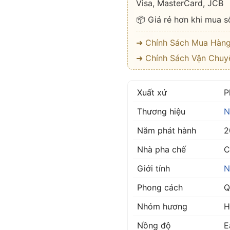
Visa, MasterCard, JCB
📦 Giá rẻ hơn khi mua s
➜ Chính Sách Mua Hàn
➜ Chính Sách Vận Chuy
Xuất xứ
P
Thương hiệu
N
Năm phát hành
2
Nhà pha chế
C
Giới tính
N
Phong cách
Q
Nhóm hương
H
Nồng độ
E