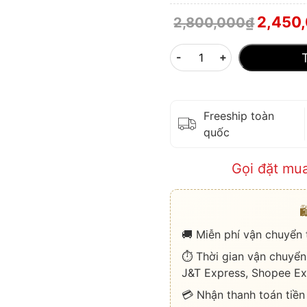
2,450
2,800,000
₫
-
+
Freeship toàn
quốc
Gọi đặt mu

🚚 Miễn phí vận chuyển
⏱️ Thời gian vận chuyển
J&T Express, Shopee Ex
💳 Nhận thanh toán tiền