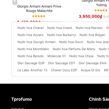
a
Giorgio Armani P
Yulong
Giorgio Armani Armani Prive
Rouge Malachite
Được xếp
3,950,000
₫
5,
hạng
5
Được xếp
6,450,000
₫
7,900,000
₫
sao
hạng
5
Nước hoa Chanel
Nước hoa Creed
Nước hoa Narciso
N
sao
Nước hoa Azzaro
Nước hoa Burberry
Nước hoa Bvlgari
Nước hoa Giorgio Armani
Nước hoa Gucci
Nước hoa Jean
Nước hoa Montblanc
Nước hoa Parfums De Marly
Nước 
Nước hoa Byredo
Molecule 01
Nước hoa Chloe
Nước h
Dior Sauvage EDP
Dior Sauvage EDT
Dior Sauvage Elixir
Le Labo Another 13
Chanel Coco EDP
Acqua Di Gio
MF
Tprofumo
Chính Sá