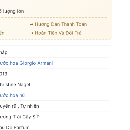
ố lượng lớn
g
➜ Hướng Dẫn Thanh Toán
ển
➜ Hoàn Tiền Và Đổi Trả
háp
ước hoa Giorgio Armani
013
hristine Nagel
ước hoa nữ
uyến rũ , Tự nhiên
ương Trái Cây SÍP
au De Parfum