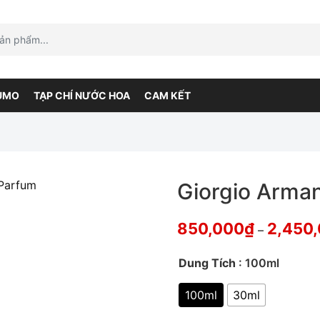
UMO
TẠP CHÍ NƯỚC HOA
CAM KẾT
Giorgio Arman
850,000
₫
2,450
–
Dung Tích
: 100ml
100ml
30ml