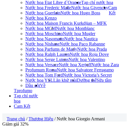
Nước hoa Etat Libre d`Orange
Tạp chí nước hoa
Nước hoa Frederic Malle
Nước hoa Givenchy
Cam
Nước hoa Guerlain
Nước hoa Hugo Boss
Kết
Nước hoa Kenzo
Nước hoa Maison Francis Kurkdjian – MFK
Nước hoa MCM
Nước hoa Montblanc
Nước hoa Moschino
Nước hoa Mugler
Nước hoa Nasomatto
Nước hoa Nautica
Nước hoa Nishane
Nước hoa Paco Rabanne
Nước hoa Parfums de Marly
Nước hoa Prada
Nước hoa Ralph Lauren
Nước hoa Roja Dove
Nước hoa Serge Lutens
Nước hoa Valentino
Nước hoa Versace
Nước hoa Xerjoff
Nước hoa Zara
Profumum Roma
Nước hoa Salvatore Ferragamo
Nước hoa Tom Ford
Nước hoa Victoria’s Secret
Nước hoa YSL
Lăn khử mùi
Dưỡng thể
Sữa tắm
Dầu gội
Về
Tprofumo
Tạp chí nước
hoa
Cam Kết
Trang chủ
/
Thương Hiệu
/ Nước hoa Giorgio Armani
Giảm giá 32%