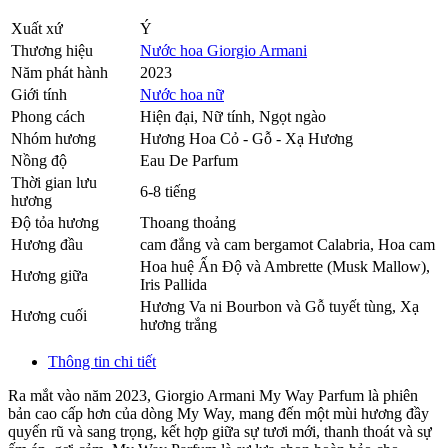
Xuất xứ
Ý
Thương hiệu
Nước hoa Giorgio Armani
Năm phát hành
2023
Giới tính
Nước hoa nữ
Phong cách
Hiện đại, Nữ tính, Ngọt ngào
Nhóm hương
Hương Hoa Cỏ - Gỗ - Xạ Hương
Nồng độ
Eau De Parfum
Thời gian lưu
6-8 tiếng
hương
Độ tỏa hương
Thoang thoảng
Hương đầu
cam đắng và cam bergamot Calabria
,
Hoa cam
Hoa huệ Ấn Độ và Ambrette (Musk Mallow)
,
Hương giữa
Iris Pallida
Hương Va ni Bourbon và Gỗ tuyết tùng
,
Xạ
Hương cuối
hương trắng
Thông tin chi tiết
Ra mắt vào năm 2023, Giorgio Armani My Way Parfum là phiên
bản cao cấp hơn của dòng My Way, mang đến một mùi hương đầy
quyến rũ và sang trọng, kết hợp giữa sự tươi mới, thanh thoát và sự