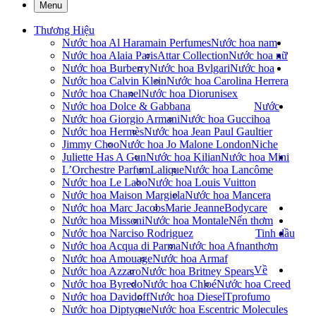
Menu
Thương Hiệu
Nước hoa Al Haramain Perfumes
Nước hoa nam
Nước hoa Alaia Paris
Attar Collection
Nước hoa nữ
Nước hoa Burberry
Nước hoa Bvlgari
Nước hoa
Nước hoa Calvin Klein
Nước hoa Carolina Herrera
Nước hoa Chanel
Nước hoa Dior
unisex
Nước hoa Dolce & Gabbana
Nước
Nước hoa Giorgio Armani
Nước hoa Gucci
hoa
Nước hoa Hermès
Nước hoa Jean Paul Gaultier
Jimmy Choo
Nước hoa Jo Malone London
Niche
Juliette Has A Gun
Nước hoa Kilian
Nước hoa Mini
L’Orchestre Parfum
Lalique
Nước hoa Lancôme
Nước hoa Le Labo
Nước hoa Louis Vuitton
Nước hoa Maison Margiela
Nước hoa Mancera
Nước hoa Marc Jacobs
Marie Jeanne
Bodycare
Nước hoa Missoni
Nước hoa Montale
Nến thơm
Nước hoa Narciso Rodriguez
Tinh dầu
Nước hoa Acqua di Parma
Nước hoa Afnan
thơm
Nước hoa Amouage
Nước hoa Armaf
Về
Nước hoa Azzaro
Nước hoa Britney Spears
Nước hoa Byredo
Nước hoa Chloé
Nước hoa Creed
Nước hoa Davidoff
Nước hoa Diesel
Tprofumo
Nước hoa Diptyque
Nước hoa Escentric Molecules