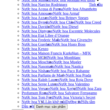
Nước hoa Missoni
Nước hoa Montale
Nến thơm
Nước hoa Narciso Rodriguez
Tinh dầu
Nước hoa Acqua di Parma
Nước hoa Afnan
thơm
Nước hoa Amouage
Nước hoa Armaf
Nước hoa Azzaro
Nước hoa Britney Spears
Nước hoa Byredo
Nước hoa Chloé
Nước hoa Creed
Nước hoa Davidoff
Nước hoa Diesel
Nước hoa Diptyque
Nước hoa Escentric Molecules
Nước hoa Etat Libre d`Orange
Nước hoa Frederic Malle
Nước hoa Givenchy
Nước hoa Guerlain
Nước hoa Hugo Boss
Nước hoa Kenzo
Nước hoa Maison Francis Kurkdjian – MFK
Nước hoa MCM
Nước hoa Montblanc
Nước hoa Moschino
Nước hoa Mugler
Nước hoa Nasomatto
Nước hoa Nautica
Nước hoa Nishane
Nước hoa Paco Rabanne
Nước hoa Parfums de Marly
Nước hoa Prada
Nước hoa Ralph Lauren
Nước hoa Roja Dove
Nước hoa Serge Lutens
Nước hoa Valentino
Nước hoa Versace
Nước hoa Xerjoff
Nước hoa Zara
Profumum Roma
Nước hoa Salvatore Ferragamo
Nước hoa Tom Ford
Nước hoa Victoria’s Secret
Nước hoa YSL
Lăn khử mùi
Dưỡng thể
Sữa tắm
Dầu gội
Danh mục sản phẩm