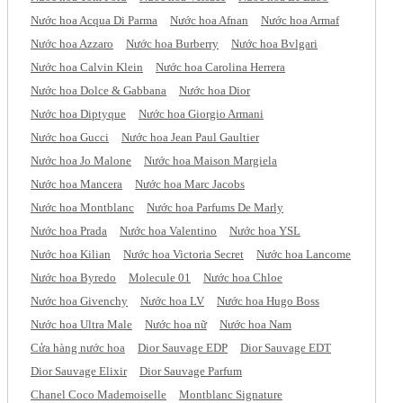
Nước hoa Acqua Di Parma
Nước hoa Afnan
Nước hoa Armaf
Nước hoa Azzaro
Nước hoa Burberry
Nước hoa Bvlgari
Nước hoa Calvin Klein
Nước hoa Carolina Herrera
Nước hoa Dolce & Gabbana
Nước hoa Dior
Nước hoa Diptyque
Nước hoa Giorgio Armani
Nước hoa Gucci
Nước hoa Jean Paul Gaultier
Nước hoa Jo Malone
Nước hoa Maison Margiela
Nước hoa Mancera
Nước hoa Marc Jacobs
Nước hoa Montblanc
Nước hoa Parfums De Marly
Nước hoa Prada
Nước hoa Valentino
Nước hoa YSL
Nước hoa Kilian
Nước hoa Victoria Secret
Nước hoa Lancome
Nước hoa Byredo
Molecule 01
Nước hoa Chloe
Nước hoa Givenchy
Nước hoa LV
Nước hoa Hugo Boss
Nước hoa Ultra Male
Nước hoa nữ
Nước hoa Nam
Cửa hàng nước hoa
Dior Sauvage EDP
Dior Sauvage EDT
Dior Sauvage Elixir
Dior Sauvage Parfum
Chanel Coco Mademoiselle
Montblanc Signature