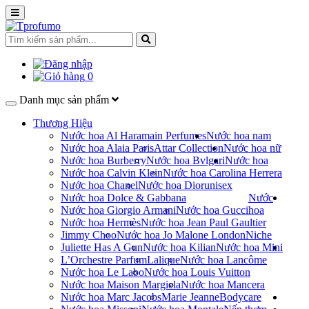
0
Danh mục sản phẩm
Thương Hiệu
Nước hoa Al Haramain Perfumes
Nước hoa nam
Nước hoa Alaia Paris
Attar Collection
Nước hoa nữ
Nước hoa Burberry
Nước hoa Bvlgari
Nước hoa
Nước hoa Calvin Klein
Nước hoa Carolina Herrera
Nước hoa Chanel
Nước hoa Dior
unisex
Nước hoa Dolce & Gabbana
Nước
Nước hoa Giorgio Armani
Nước hoa Gucci
hoa
Nước hoa Hermès
Nước hoa Jean Paul Gaultier
Jimmy Choo
Nước hoa Jo Malone London
Niche
Juliette Has A Gun
Nước hoa Kilian
Nước hoa Mini
L’Orchestre Parfum
Lalique
Nước hoa Lancôme
Nước hoa Le Labo
Nước hoa Louis Vuitton
Nước hoa Maison Margiela
Nước hoa Mancera
Nước hoa Marc Jacobs
Marie Jeanne
Bodycare