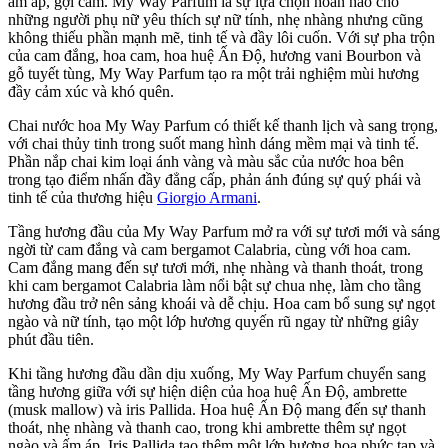
ấm áp, gợi cảm. My Way Parfum là sự lựa chọn hoàn hảo cho
những người phụ nữ yêu thích sự nữ tính, nhẹ nhàng nhưng cũng
không thiếu phần mạnh mẽ, tinh tế và đầy lôi cuốn. Với sự pha trộn
của cam đắng, hoa cam, hoa huệ Ấn Độ, hương vani Bourbon và
gỗ tuyết tùng, My Way Parfum tạo ra một trải nghiệm mùi hương
đầy cảm xúc và khó quên.
Chai nước hoa My Way Parfum có thiết kế thanh lịch và sang trọng,
với chai thủy tinh trong suốt mang hình dáng mềm mại và tinh tế.
Phần nắp chai kim loại ánh vàng và màu sắc của nước hoa bên
trong tạo điểm nhấn đầy đẳng cấp, phản ánh đúng sự quý phái và
tinh tế của thương hiệu
Giorgio Armani
.
Tầng hương đầu của My Way Parfum mở ra với sự tươi mới và sáng
ngời từ cam đắng và cam bergamot Calabria, cùng với hoa cam.
Cam đắng mang đến sự tươi mới, nhẹ nhàng và thanh thoát, trong
khi cam bergamot Calabria làm nổi bật sự chua nhẹ, làm cho tầng
hương đầu trở nên sảng khoái và dễ chịu. Hoa cam bổ sung sự ngọt
ngào và nữ tính, tạo một lớp hương quyến rũ ngay từ những giây
phút đầu tiên.
Khi tầng hương đầu dần dịu xuống, My Way Parfum chuyển sang
tầng hương giữa với sự hiện diện của hoa huệ Ấn Độ, ambrette
(musk mallow) và iris Pallida. Hoa huệ Ấn Độ mang đến sự thanh
thoát, nhẹ nhàng và thanh cao, trong khi ambrette thêm sự ngọt
ngào và ấm áp. Iris Pallida tạo thêm một lớp hương hoa phức tạp và