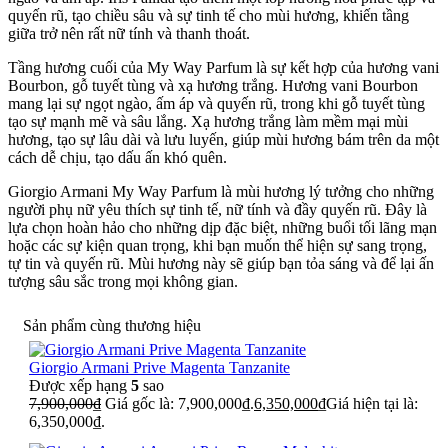
quyến rũ, tạo chiều sâu và sự tinh tế cho mùi hương, khiến tầng
giữa trở nên rất nữ tính và thanh thoát.
Tầng hương cuối của My Way Parfum là sự kết hợp của hương vani
Bourbon, gỗ tuyết tùng và xạ hương trắng. Hương vani Bourbon
mang lại sự ngọt ngào, ấm áp và quyến rũ, trong khi gỗ tuyết tùng
tạo sự mạnh mẽ và sâu lắng. Xạ hương trắng làm mềm mại mùi
hương, tạo sự lâu dài và lưu luyến, giúp mùi hương bám trên da một
cách dễ chịu, tạo dấu ấn khó quên.
Giorgio Armani My Way Parfum là mùi hương lý tưởng cho những
người phụ nữ yêu thích sự tinh tế, nữ tính và đầy quyến rũ. Đây là
lựa chọn hoàn hảo cho những dịp đặc biệt, những buổi tối lãng mạn
hoặc các sự kiện quan trọng, khi bạn muốn thể hiện sự sang trọng,
tự tin và quyến rũ. Mùi hương này sẽ giúp bạn tỏa sáng và để lại ấn
tượng sâu sắc trong mọi không gian.
Sản phẩm cùng thương hiệu
Giorgio Armani Prive Magenta Tanzanite
Được xếp hạng
5
sao
7,900,000
₫
Giá gốc là: 7,900,000₫.
6,350,000
₫
Giá hiện tại là:
6,350,000₫.