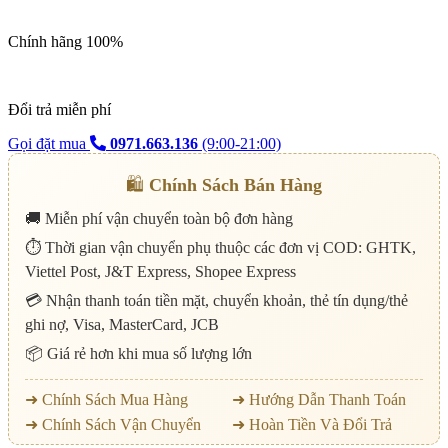
Chính hãng 100%
Đổi trả miễn phí
Gọi đặt mua
0971.663.136
(9:00-21:00)
🛍️
Chính Sách Bán Hàng
🚚 Miễn phí vận chuyển toàn bộ đơn hàng
⏱️ Thời gian vận chuyển phụ thuộc các đơn vị COD: GHTK,
Viettel Post, J&T Express, Shopee Express
💳 Nhận thanh toán tiền mặt, chuyển khoản, thẻ tín dụng/thẻ
ghi nợ, Visa, MasterCard, JCB
📦 Giá rẻ hơn khi mua số lượng lớn
➜ Chính Sách Mua Hàng
➜ Hướng Dẫn Thanh Toán
➜ Chính Sách Vận Chuyển
➜ Hoàn Tiền Và Đổi Trả