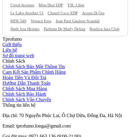
Creed Aventus
Miss Dior EDP
YSL Libre
Le Labo Another 13
Chanel Coco EDP
Acqua Di Gio
MFK 540
Versace Eros
Jean Paul Gaultier Scandal
Nước hoa Hermes
Parfums De Marly Delina
Replica Jazz Club
Tprofumo
Giới thiệu
Liên hệ
Sơ đồ trang web
Chính Sách
Chính Sách Bảo Mật Thông Tin
Cam Kết Sản Phẩm Chính Hãng
Hoàn Tiền Và Đổi Trả
Hướng Dẫn Thanh Toán
Chính Sách Mua Hàng
Chính Sách Bảo Hành
Chính Sách Vận Chuyển
Thông tin liên hệ
Địa chỉ: 70 Nguyễn Phúc Lai, Ô Chợ Dừa, Đống Đa, Hà Nội
Email: tprofumo.longa@gmail.com
Gọi đặt mua: 0971.663.136 (9:00-21:00)