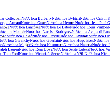
tar Collection
Nước hoa Burberry
Nước hoa Bvlgari
Nước hoa Calvin K
orgio Armani
Nước hoa Gucci
Nước hoa Hermès
Nước hoa Jean Paul Ga
alique
Nước hoa Lancôme
Nước hoa Le Labo
Nước hoa Louis Vuitton
N
ước hoa Montale
Nước hoa Narciso Rodriguez
Nước hoa Acqua di Par
redo
Nước hoa Chloé
Nước hoa Creed
Nước hoa Davidoff
Nước hoa Die
Nước hoa Givenchy
Nước hoa Guerlain
Nước hoa Hugo Boss
Nước hoa
no
Nước hoa Mugler
Nước hoa Nasomatto
Nước hoa Nautica
Nước hoa 
alph Lauren
Nước hoa Roja Dove
Nước hoa Serge Lutens
Nước hoa Val
oa Tom Ford
Nước hoa Victoria’s Secret
Nước hoa YSL
Nước hoa Nich