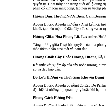
quyến rũ. Chai thủy tinh trong suốt để lộ dung d
phần cổ kim loại sáng bóng, tạo nên sự tương phả
Hương Đầu: Hương Nước Biển, Cam Bergamo
Acqua Di Gio Absolu mở đầu với sự kết hợp tươi
khoái, tạo nên một mở đầu đầy sức sống và sự n
Hương Giữa: Hoa Phong Lữ, Lavender, Hư
Tầng hương giữa là sự hòa quyện của hoa phong 
thảo thêm phần tươi mát và nam tính.
Hương Cuối: Cây Hoắc Hương, Hương Gỗ, 
Kết thúc với sự ấm áp của cây hoắc hương, hươn
áp và đầy hấp dẫn.
Độ Lưu Hương và Thời Gian Khuyên Dùng
Acqua Di Gio Absolu có nồng độ Eau De Parfum,
đặc biệt là những dịp quan trọng hoặc khi bạn 
Phong Cách Hướng Đến
Acqua Di Gio Absolu hướng đến phong cách nam t