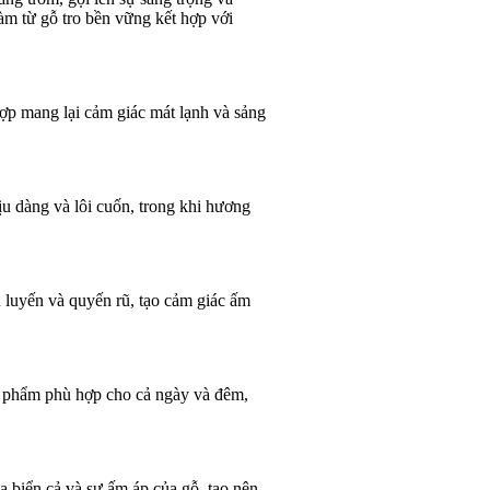
làm từ gỗ tro bền vững kết hợp với
ợp mang lại cảm giác mát lạnh và sảng
u dàng và lôi cuốn, trong khi hương
 luyến và quyến rũ, tạo cảm giác ấm
n phẩm phù hợp cho cả ngày và đêm,
 biển cả và sự ấm áp của gỗ, tạo nên