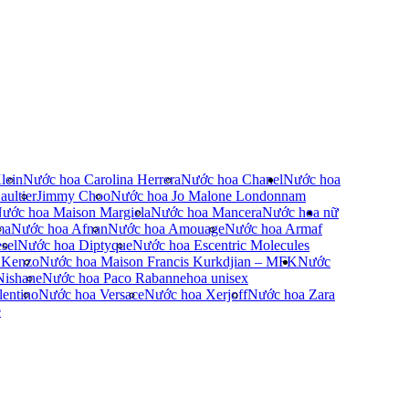
lein
Nước hoa Carolina Herrera
Nước hoa Chanel
Nước hoa
ultier
Jimmy Choo
Nước hoa Jo Malone London
nam
ước hoa Maison Margiela
Nước hoa Mancera
Nước hoa nữ
ma
Nước hoa Afnan
Nước hoa Amouage
Nước hoa Armaf
sel
Nước hoa Diptyque
Nước hoa Escentric Molecules
 Kenzo
Nước hoa Maison Francis Kurkdjian – MFK
Nước
Nishane
Nước hoa Paco Rabanne
hoa unisex
entino
Nước hoa Versace
Nước hoa Xerjoff
Nước hoa Zara
e