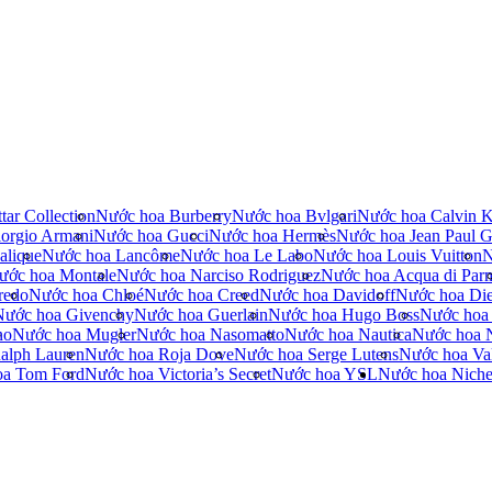
tar Collection
Nước hoa Burberry
Nước hoa Bvlgari
Nước hoa Calvin K
orgio Armani
Nước hoa Gucci
Nước hoa Hermès
Nước hoa Jean Paul Ga
alique
Nước hoa Lancôme
Nước hoa Le Labo
Nước hoa Louis Vuitton
N
ước hoa Montale
Nước hoa Narciso Rodriguez
Nước hoa Acqua di Par
redo
Nước hoa Chloé
Nước hoa Creed
Nước hoa Davidoff
Nước hoa Die
Nước hoa Givenchy
Nước hoa Guerlain
Nước hoa Hugo Boss
Nước hoa
no
Nước hoa Mugler
Nước hoa Nasomatto
Nước hoa Nautica
Nước hoa 
alph Lauren
Nước hoa Roja Dove
Nước hoa Serge Lutens
Nước hoa Val
oa Tom Ford
Nước hoa Victoria’s Secret
Nước hoa YSL
Nước hoa Nich