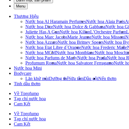
Danh mục sản phẩm
Menu
Thương Hiệu
Nước hoa Al Haramain Perfumes
Nước hoa Alaia Paris
At
Nước hoa Dior
Nước hoa Dolce & Gabbana
Nước hoa Gi
Juliette Has A Gun
Nước hoa Kilian
L’Orchestre Parfum
L
Nước hoa Marc Jacobs
Marie Jeanne
Nước hoa Missoni
N
Nước hoa Azzaro
Nước hoa Britney Spears
Nước hoa By
Nước hoa Etat Libre d`Orange
Nước hoa Frederic Malle
Nước hoa MCM
Nước hoa Montblanc
Nước hoa Moschi
Nước hoa Parfums de Marly
Nước hoa Prada
Nước hoa R
Profumum Roma
Nước hoa Salvatore Ferragamo
Nước h
Nước hoa Mini
Bodycare
Lăn khử mùi
Dưỡng thể
Sữa tắm
Dầu gội
Nến thơm
Tinh dầu thơm
Về Tprofumo
Tạp chí nước hoa
Cam Kết
Về Tprofumo
Tạp chí nước hoa
Cam Kết