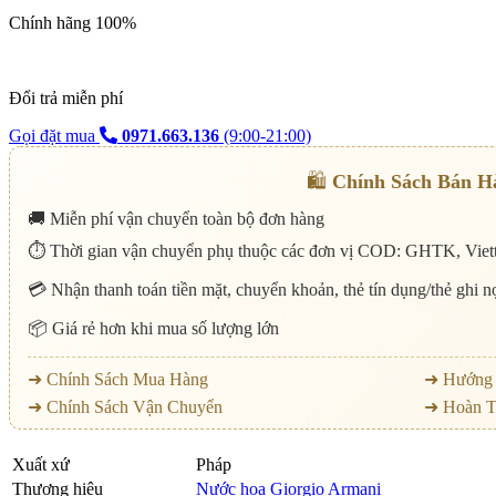
Chính hãng 100%
Đổi trả miễn phí
Gọi đặt mua
0971.663.136
(9:00-21:00)
🛍️
Chính Sách Bán H
🚚 Miễn phí vận chuyển toàn bộ đơn hàng
⏱️ Thời gian vận chuyển phụ thuộc các đơn vị COD: GHTK, Viett
💳 Nhận thanh toán tiền mặt, chuyển khoản, thẻ tín dụng/thẻ ghi 
📦 Giá rẻ hơn khi mua số lượng lớn
➜ Chính Sách Mua Hàng
➜ Hướng 
➜ Chính Sách Vận Chuyển
➜ Hoàn T
Xuất xứ
Pháp
Thương hiệu
Nước hoa Giorgio Armani