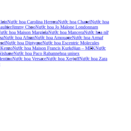
lein
Nước hoa Carolina Herrera
Nước hoa Chanel
Nước hoa
ultier
Jimmy Choo
Nước hoa Jo Malone London
nam
ước hoa Maison Margiela
Nước hoa Mancera
Nước hoa nữ
ma
Nước hoa Afnan
Nước hoa Amouage
Nước hoa Armaf
sel
Nước hoa Diptyque
Nước hoa Escentric Molecules
 Kenzo
Nước hoa Maison Francis Kurkdjian – MFK
Nước
Nishane
Nước hoa Paco Rabanne
hoa unisex
entino
Nước hoa Versace
Nước hoa Xerjoff
Nước hoa Zara
e