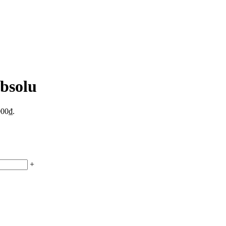
bsolu
000₫.
+