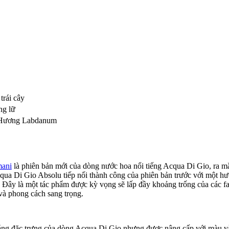
trái cây
ng lữ
Hương Labdanum
mani
là phiên bản mới của dòng nước hoa nổi tiếng Acqua Di Gio, ra m
cqua Di Gio Absolu tiếp nối thành công của phiên bản trước với một h
. Đây là một tác phẩm được kỳ vọng sẽ lấp đầy khoảng trống của các f
và phong cách sang trọng.
ng đặc trưng của dòng Acqua Di Gio nhưng được nâng cấp với màu và