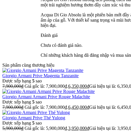
một trải nghiệm hương thơm đầy cảm xúc và thu 
Acqua Di Gio Absolu là một phiên bản mới đầy 
ấm áp của gỗ. Với thiết kế sang trọng và mùi hư
hiện đại.
Đánh giá
Chưa có đánh giá nào.
Chỉ những khách hàng đã đăng nhập và mua sản 
Sản phẩm cùng thương hiệu
Giorgio Armani Prive Magenta Tanzanite
Được xếp hạng
5
sao
7,900,000
₫
Giá gốc là: 7,900,000₫.
6,350,000
₫
Giá hiện tại là: 6,350,
Giorgio Armani Armani Prive Rouge Malachite
Được xếp hạng
5
sao
7,900,000
₫
Giá gốc là: 7,900,000₫.
6,450,000
₫
Giá hiện tại là: 6,450,
Giorgio Armani Prive Thé Yulong
Được xếp hạng
5
sao
5,900,000
₫
Giá gốc là: 5,900,000₫.
3,950,000
₫
Giá hiện tại là: 3,950,