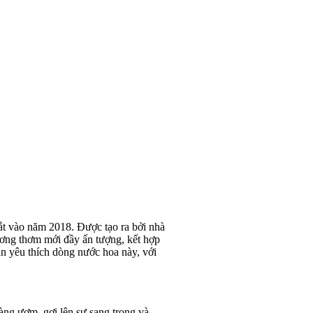
ắt vào năm 2018. Được tạo ra bởi nhà
ương thơm mới đầy ấn tượng, kết hợp
an yêu thích dòng nước hoa này, với
ng ươm, gợi lên sự sang trọng và