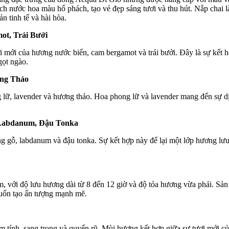
ịch nước hoa màu hổ phách, tạo vẻ đẹp sáng tươi và thu hút. Nắp chai 
n tinh tế và hài hòa.
t, Trái Bưởi
 mới của hương nước biển, cam bergamot và trái bưởi. Đây là sự kết h
gọt ngào.
ơng Thảo
lữ, lavender và hương thảo. Hoa phong lữ và lavender mang đến sự dị
Labdanum, Đậu Tonka
g gỗ, labdanum và đậu tonka. Sự kết hợp này để lại một lớp hương lưu
 với độ lưu hương dài từ 8 đến 12 giờ và độ tỏa hương vừa phải. Sả
muốn tạo ấn tượng mạnh mẽ.
ính, sang trọng và quyến rũ. Mùi hương kết hợp giữa sự tươi mới của