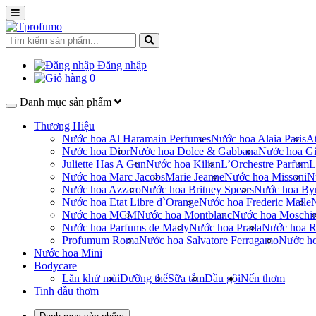
Đăng nhập
0
Danh mục sản phẩm
Thương Hiệu
Nước hoa Al Haramain Perfumes
Nước hoa Alaia Paris
At
Nước hoa Dior
Nước hoa Dolce & Gabbana
Nước hoa Gi
Juliette Has A Gun
Nước hoa Kilian
L’Orchestre Parfum
L
Nước hoa Marc Jacobs
Marie Jeanne
Nước hoa Missoni
N
Nước hoa Azzaro
Nước hoa Britney Spears
Nước hoa By
Nước hoa Etat Libre d`Orange
Nước hoa Frederic Malle
Nước hoa MCM
Nước hoa Montblanc
Nước hoa Moschi
Nước hoa Parfums de Marly
Nước hoa Prada
Nước hoa R
Profumum Roma
Nước hoa Salvatore Ferragamo
Nước h
Nước hoa Mini
Bodycare
Lăn khử mùi
Dưỡng thể
Sữa tắm
Dầu gội
Nến thơm
Tinh dầu thơm