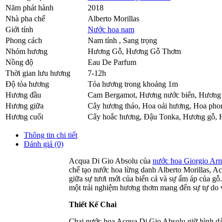
Năm phát hành
2018
Nhà pha chế
Alberto Morillas
Giới tính
Nước hoa nam
Phong cách
Nam tính , Sang trọng
Nhóm hương
Hương Gỗ, Hương Gỗ Thơm
Nồng độ
Eau De Parfum
Thời gian lưu hương
7-12h
Độ tỏa hương
Tỏa hương trong khoảng 1m
Hương đầu
Cam Bergamot
,
Hương nước biển
,
Hương 
Hương giữa
Cây hương thảo
,
Hoa oải hương
,
Hoa pho
Hương cuối
Cây hoắc hương
,
Đậu Tonka
,
Hương gỗ
,
Thông tin chi tiết
Đánh giá (0)
Acqua Di Gio Absolu của
nước hoa Giorgio Ar
chế tạo nước hoa lừng danh Alberto Morillas, A
giữa sự tươi mới của biển cả và sự ấm áp của gỗ
một trải nghiệm hương thơm mang đến sự tự do 
Thiết Kế Chai
Chai nước hoa Acqua Di Gio Absolu giữ hình dá