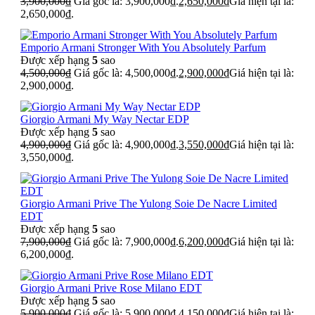
3,900,000
₫
Giá gốc là: 3,900,000₫.
2,650,000
₫
Giá hiện tại là:
2,650,000₫.
Emporio Armani Stronger With You Absolutely Parfum
Được xếp hạng
5
sao
4,500,000
₫
Giá gốc là: 4,500,000₫.
2,900,000
₫
Giá hiện tại là:
2,900,000₫.
Giorgio Armani My Way Nectar EDP
Được xếp hạng
5
sao
4,900,000
₫
Giá gốc là: 4,900,000₫.
3,550,000
₫
Giá hiện tại là:
3,550,000₫.
Giorgio Armani Prive The Yulong Soie De Nacre Limited
EDT
Được xếp hạng
5
sao
7,900,000
₫
Giá gốc là: 7,900,000₫.
6,200,000
₫
Giá hiện tại là:
6,200,000₫.
Giorgio Armani Prive Rose Milano EDT
Được xếp hạng
5
sao
5,900,000
₫
Giá gốc là: 5,900,000₫.
4,150,000
₫
Giá hiện tại là: