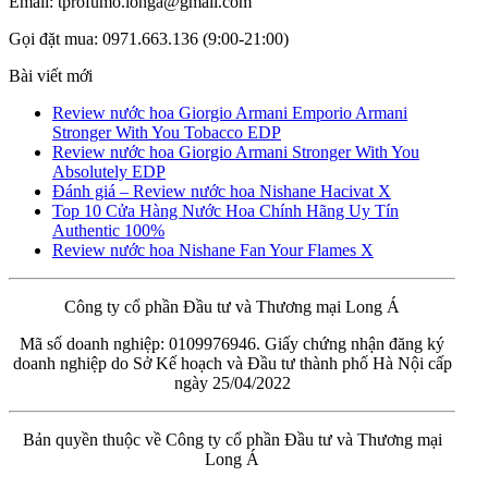
Email: tprofumo.longa@gmail.com
Gọi đặt mua: 0971.663.136 (9:00-21:00)
Bài viết mới
Review nước hoa Giorgio Armani Emporio Armani
Stronger With You Tobacco EDP
Review nước hoa Giorgio Armani Stronger With You
Absolutely EDP
Đánh giá – Review nước hoa Nishane Hacivat X
Top 10 Cửa Hàng Nước Hoa Chính Hãng Uy Tín
Authentic 100%
Review nước hoa Nishane Fan Your Flames X
Công ty cổ phần Đầu tư và Thương mại Long Á
Mã số doanh nghiệp: 0109976946. Giấy chứng nhận đăng ký
doanh nghiệp do Sở Kế hoạch và Đầu tư thành phố Hà Nội cấp
ngày 25/04/2022
Bản quyền thuộc về Công ty cổ phần Đầu tư và Thương mại
Long Á