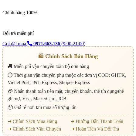
Chính hãng 100%
Đổi trả miễn phí
Gọi đặt mua
0971.663.136
(9:00-21:00)
🛍️
Chính Sách Bán Hàng
🚚 Miễn phí vận chuyển toàn bộ đơn hàng
⏱️ Thời gian vận chuyển phụ thuộc các đơn vị COD: GHTK,
Viettel Post, J&T Express, Shopee Express
💳 Nhận thanh toán tiền mặt, chuyển khoản, thẻ tín dụng/thẻ
ghi nợ, Visa, MasterCard, JCB
📦 Giá rẻ hơn khi mua số lượng lớn
➜ Chính Sách Mua Hàng
➜ Hướng Dẫn Thanh Toán
➜ Chính Sách Vận Chuyển
➜ Hoàn Tiền Và Đổi Trả