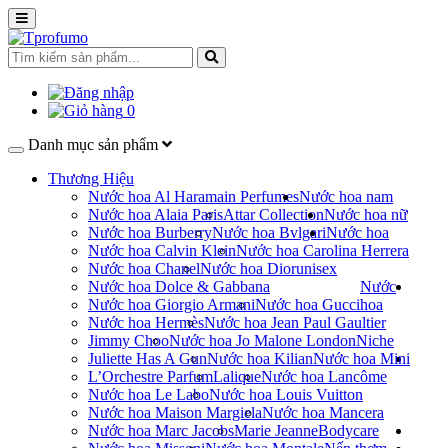
0
Danh mục sản phẩm
Thương Hiệu
Nước hoa Al Haramain Perfumes
Nước hoa nam
Nước hoa Alaia Paris
Attar Collection
Nước hoa nữ
Nước hoa Burberry
Nước hoa Bvlgari
Nước hoa
Nước hoa Calvin Klein
Nước hoa Carolina Herrera
Nước hoa Chanel
Nước hoa Dior
unisex
Nước hoa Dolce & Gabbana
Nước
Nước hoa Giorgio Armani
Nước hoa Gucci
hoa
Nước hoa Hermès
Nước hoa Jean Paul Gaultier
Jimmy Choo
Nước hoa Jo Malone London
Niche
Juliette Has A Gun
Nước hoa Kilian
Nước hoa Mini
L’Orchestre Parfum
Lalique
Nước hoa Lancôme
Nước hoa Le Labo
Nước hoa Louis Vuitton
Nước hoa Maison Margiela
Nước hoa Mancera
Nước hoa Marc Jacobs
Marie Jeanne
Bodycare