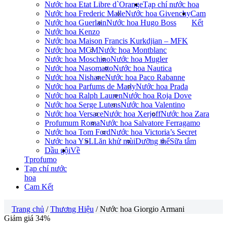
Nước hoa Etat Libre d`Orange
Tạp chí nước hoa
Nước hoa Frederic Malle
Nước hoa Givenchy
Cam
Nước hoa Guerlain
Nước hoa Hugo Boss
Kết
Nước hoa Kenzo
Nước hoa Maison Francis Kurkdjian – MFK
Nước hoa MCM
Nước hoa Montblanc
Nước hoa Moschino
Nước hoa Mugler
Nước hoa Nasomatto
Nước hoa Nautica
Nước hoa Nishane
Nước hoa Paco Rabanne
Nước hoa Parfums de Marly
Nước hoa Prada
Nước hoa Ralph Lauren
Nước hoa Roja Dove
Nước hoa Serge Lutens
Nước hoa Valentino
Nước hoa Versace
Nước hoa Xerjoff
Nước hoa Zara
Profumum Roma
Nước hoa Salvatore Ferragamo
Nước hoa Tom Ford
Nước hoa Victoria’s Secret
Nước hoa YSL
Lăn khử mùi
Dưỡng thể
Sữa tắm
Dầu gội
Về
Tprofumo
Tạp chí nước
hoa
Cam Kết
Trang chủ
/
Thương Hiệu
/ Nước hoa Giorgio Armani
Giảm giá 34%