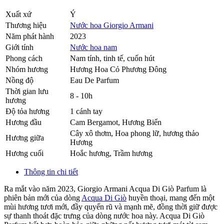
Xuất xứ
Ý
Thương hiệu
Nước hoa Giorgio Armani
Năm phát hành
2023
Giới tính
Nước hoa nam
Phong cách
Nam tính, tinh tế, cuốn hút
Nhóm hương
Hương Hoa Cỏ Phương Đông
Nồng độ
Eau De Parfum
Thời gian lưu
8 - 10h
hương
Độ tỏa hương
1 cánh tay
Hương đầu
Cam Bergamot
,
Hương Biển
Cây xô thơm
,
Hoa phong lữ
,
hương thảo
Hương giữa
Hương
Hương cuối
Hoắc hương
,
Trầm hương
Thông tin chi tiết
Ra mắt vào năm 2023, Giorgio Armani Acqua Di Giò Parfum là
phiên bản mới của dòng
Acqua Di Giò
huyền thoại, mang đến một
mùi hương tươi mới, đầy quyến rũ và mạnh mẽ, đồng thời giữ được
sự thanh thoát đặc trưng của dòng nước hoa này. Acqua Di Giò