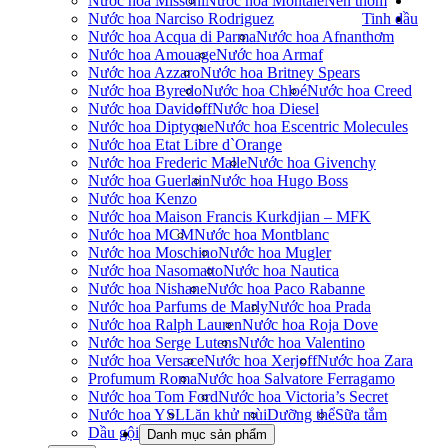
Nước hoa Missoni
Nước hoa Montale
Nến thơm
Nước hoa Narciso Rodriguez
Tinh dầu
Nước hoa Acqua di Parma
Nước hoa Afnan
thơm
Nước hoa Amouage
Nước hoa Armaf
Nước hoa Azzaro
Nước hoa Britney Spears
Nước hoa Byredo
Nước hoa Chloé
Nước hoa Creed
Nước hoa Davidoff
Nước hoa Diesel
Nước hoa Diptyque
Nước hoa Escentric Molecules
Nước hoa Etat Libre d`Orange
Nước hoa Frederic Malle
Nước hoa Givenchy
Nước hoa Guerlain
Nước hoa Hugo Boss
Nước hoa Kenzo
Nước hoa Maison Francis Kurkdjian – MFK
Nước hoa MCM
Nước hoa Montblanc
Nước hoa Moschino
Nước hoa Mugler
Nước hoa Nasomatto
Nước hoa Nautica
Nước hoa Nishane
Nước hoa Paco Rabanne
Nước hoa Parfums de Marly
Nước hoa Prada
Nước hoa Ralph Lauren
Nước hoa Roja Dove
Nước hoa Serge Lutens
Nước hoa Valentino
Nước hoa Versace
Nước hoa Xerjoff
Nước hoa Zara
Profumum Roma
Nước hoa Salvatore Ferragamo
Nước hoa Tom Ford
Nước hoa Victoria’s Secret
Nước hoa YSL
Lăn khử mùi
Dưỡng thể
Sữa tắm
Dầu gội
Danh mục sản phẩm