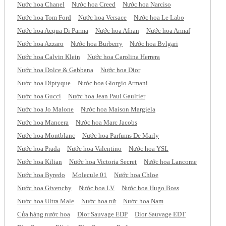
Nước hoa Chanel
Nước hoa Creed
Nước hoa Narciso
Nước hoa Tom Ford
Nước hoa Versace
Nước hoa Le Labo
Nước hoa Acqua Di Parma
Nước hoa Afnan
Nước hoa Armaf
Nước hoa Azzaro
Nước hoa Burberry
Nước hoa Bvlgari
Nước hoa Calvin Klein
Nước hoa Carolina Herrera
Nước hoa Dolce & Gabbana
Nước hoa Dior
Nước hoa Diptyque
Nước hoa Giorgio Armani
Nước hoa Gucci
Nước hoa Jean Paul Gaultier
Nước hoa Jo Malone
Nước hoa Maison Margiela
Nước hoa Mancera
Nước hoa Marc Jacobs
Nước hoa Montblanc
Nước hoa Parfums De Marly
Nước hoa Prada
Nước hoa Valentino
Nước hoa YSL
Nước hoa Kilian
Nước hoa Victoria Secret
Nước hoa Lancome
Nước hoa Byredo
Molecule 01
Nước hoa Chloe
Nước hoa Givenchy
Nước hoa LV
Nước hoa Hugo Boss
Nước hoa Ultra Male
Nước hoa nữ
Nước hoa Nam
Cửa hàng nước hoa
Dior Sauvage EDP
Dior Sauvage EDT