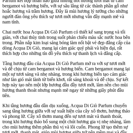
Parfum kết hợp hoàn hảo giữa những nốt hương tươi mát từ cam
bergamot và hương biển, với sự sâu lắng từ các thành phần gỗ như
hoắc hương và trầm hương. Đây là mùi hương lý tưởng cho những
người đàn ông yêu thích sự tươi mới nhưng vẫn đầy mạnh mẽ và
nam tính.
Chai nước hoa Acqua Di Giò Parfum có thiết kế sang trọng và tối
giản, với chai thủy tinh trong suốt phản chiếu màu sắc nước hoa bên
trong. Phần nắp kim loại sáng bóng làm nổi bật vẻ đẹp đẳng cấp của
dòng Acqua Di Giò, mang lại cảm giác quý phái và hiện đại, rất
thích hợp cho những tín đồ yêu thích sự thanh lịch và đẳng cấp.
Tầng hương đầu của Acqua Di Giò Parfum mở ra với sự tươi mới
và dễ chịu từ cam bergamot và hương biển. Cam bergamot mang lại
một sự tươi sáng và nhẹ nhàng, trong khi hương biển tạo cảm giác
như làn gió mát lành từ biển khơi, rất sảng khoái và dễ chịu. Sự kết
hợp này tạo nên một lớp hương đầu đầy tươi mới, làm nền cho mùi
hương thanh thoát nhưng mạnh mẽ ngay từ những giây phút đầu
tiên.
Khi tầng hương đầu dần dịu xuống, Acqua Di Giò Parfum chuyển
sang tầng hương giữa với sự xuất hiện của cây xô thơm, hương thảo
và phong lữ. Cây xô thơm mang đến sự tươi mát và thanh thoát,
trong khi hương thảo bổ sung một chút hương gia vị nhẹ nhàng, làm
cho mùi hương thêm phần thú vị và lôi cuốn. Phong lữ tạo thêm sự
tươi mới, thanh mát, giúp mùi hương giữa trở nên mềm mại và đầy