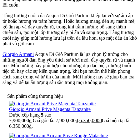
lôi cuốn.
Tầng hương cuối của Acqua Di Giò Parfum khép lại với sự ấm áp
từ hoắc hương và trầm hương. Hoắc hương mang đến sự mạnh mẽ,
gỗ ấm áp và đầy quyến rũ, trong khi trầm hương bổ sung thêm
chiều sâu, tạo một lớp hương đầy bí ẩn và sang trọng. Tầng hương
cuối này giúp mùi hương lưu lại trên da lâu hơn, tạo một dấu ấn khó
phai và gợi cảm.
Giorgio Armani
Acqua Di Giò Parfum là lựa chọn lý tưởng cho
những người đàn ông yêu thích sự tươi mới, đầy quyến rũ và mạnh
mẽ. Mùi hương này phù hợp cho những dịp đặc biệt, những buổi
tiệc tối hay các sự kiện quan trọng, khi bạn muốn thể hiện phong
cách sang trọng và tự tin của mình. Mùi hương này sẽ giúp bạn tỏa
sáng và để lại ấn tượng sâu sắc trong mọi không gian.
Sản phẩm cùng thương hiệu
Giorgio Armani Prive Magenta Tanzanite
Được xếp hạng
5
sao
7,900,000
₫
Giá gốc là: 7,900,000₫.
6,350,000
₫
Giá hiện tại là:
6,350,000₫.