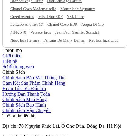
Dior Sauvage Elixir
Dior Sauvage Parfum
Chanel Coco Mademoiselle
Montblanc Signature
Creed Aventus
Miss Dior EDP
YSL Libre
Le Labo Another 13
Chanel Coco EDP
Acqua Di Gio
MFK 540
Versace Eros
Jean Paul Gaultier Scandal
Nước hoa Hermes
Parfums De Marly Delina
Replica Jazz Club
Tprofumo
Giới thiệu
Liên hệ
Sơ đồ trang web
Chính Sách
Chính Sách Bảo Mật Thông Tin
Cam Kết Sản Phẩm Chính Hãng
Hoàn Tiền Và Đổi Trả
Hướng Dẫn Thanh Toán
Chính Sách Mua Hàng
Chính Sách Bảo Hành
Chính Sách Vận Chuyển
Thông tin liên hệ
Địa chỉ: 70 Nguyễn Phúc Lai, Ô Chợ Dừa, Đống Đa, Hà Nội