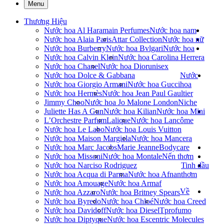
Menu
Thương Hiệu
Nước hoa Al Haramain Perfumes
Nước hoa nam
Nước hoa Alaia Paris
Attar Collection
Nước hoa nữ
Nước hoa Burberry
Nước hoa Bvlgari
Nước hoa
Nước hoa Calvin Klein
Nước hoa Carolina Herrera
Nước hoa Chanel
Nước hoa Dior
unisex
Nước hoa Dolce & Gabbana
Nước
Nước hoa Giorgio Armani
Nước hoa Gucci
hoa
Nước hoa Hermès
Nước hoa Jean Paul Gaultier
Jimmy Choo
Nước hoa Jo Malone London
Niche
Juliette Has A Gun
Nước hoa Kilian
Nước hoa Mini
L’Orchestre Parfum
Lalique
Nước hoa Lancôme
Nước hoa Le Labo
Nước hoa Louis Vuitton
Nước hoa Maison Margiela
Nước hoa Mancera
Nước hoa Marc Jacobs
Marie Jeanne
Bodycare
Nước hoa Missoni
Nước hoa Montale
Nến thơm
Nước hoa Narciso Rodriguez
Tinh dầu
Nước hoa Acqua di Parma
Nước hoa Afnan
thơm
Nước hoa Amouage
Nước hoa Armaf
Về
Nước hoa Azzaro
Nước hoa Britney Spears
Nước hoa Byredo
Nước hoa Chloé
Nước hoa Creed
Nước hoa Davidoff
Nước hoa Diesel
Tprofumo
Nước hoa Diptyque
Nước hoa Escentric Molecules