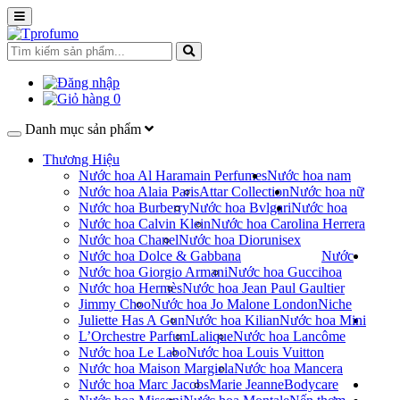
0
Danh mục sản phẩm
Thương Hiệu
Nước hoa Al Haramain Perfumes
Nước hoa nam
Nước hoa Alaia Paris
Attar Collection
Nước hoa nữ
Nước hoa Burberry
Nước hoa Bvlgari
Nước hoa
Nước hoa Calvin Klein
Nước hoa Carolina Herrera
Nước hoa Chanel
Nước hoa Dior
unisex
Nước hoa Dolce & Gabbana
Nước
Nước hoa Giorgio Armani
Nước hoa Gucci
hoa
Nước hoa Hermès
Nước hoa Jean Paul Gaultier
Jimmy Choo
Nước hoa Jo Malone London
Niche
Juliette Has A Gun
Nước hoa Kilian
Nước hoa Mini
L’Orchestre Parfum
Lalique
Nước hoa Lancôme
Nước hoa Le Labo
Nước hoa Louis Vuitton
Nước hoa Maison Margiela
Nước hoa Mancera
Nước hoa Marc Jacobs
Marie Jeanne
Bodycare