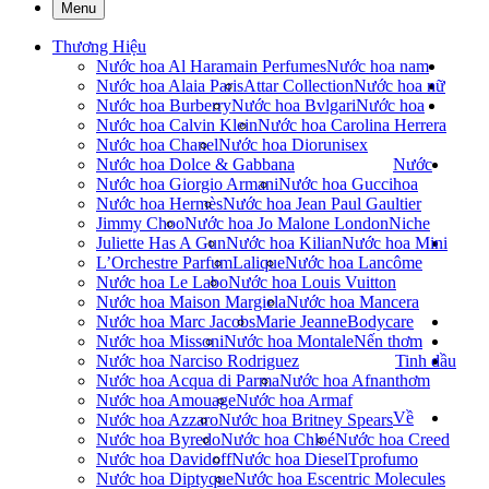
Menu
Thương Hiệu
Nước hoa Al Haramain Perfumes
Nước hoa nam
Nước hoa Alaia Paris
Attar Collection
Nước hoa nữ
Nước hoa Burberry
Nước hoa Bvlgari
Nước hoa
Nước hoa Calvin Klein
Nước hoa Carolina Herrera
Nước hoa Chanel
Nước hoa Dior
unisex
Nước hoa Dolce & Gabbana
Nước
Nước hoa Giorgio Armani
Nước hoa Gucci
hoa
Nước hoa Hermès
Nước hoa Jean Paul Gaultier
Jimmy Choo
Nước hoa Jo Malone London
Niche
Juliette Has A Gun
Nước hoa Kilian
Nước hoa Mini
L’Orchestre Parfum
Lalique
Nước hoa Lancôme
Nước hoa Le Labo
Nước hoa Louis Vuitton
Nước hoa Maison Margiela
Nước hoa Mancera
Nước hoa Marc Jacobs
Marie Jeanne
Bodycare
Nước hoa Missoni
Nước hoa Montale
Nến thơm
Nước hoa Narciso Rodriguez
Tinh dầu
Nước hoa Acqua di Parma
Nước hoa Afnan
thơm
Nước hoa Amouage
Nước hoa Armaf
Về
Nước hoa Azzaro
Nước hoa Britney Spears
Nước hoa Byredo
Nước hoa Chloé
Nước hoa Creed
Nước hoa Davidoff
Nước hoa Diesel
Tprofumo
Nước hoa Diptyque
Nước hoa Escentric Molecules