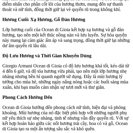
điểm nhấn cho phần cốt lõi của hương thơm, mang đến sự thanh
thoát và nữ tính, đồng thời giữ lại vẻ quyến rũ trong không khí.
Hương Cuối: Xạ Hương, Gỗ Đàn Hương
Lớp hương cuối của Ocean di Gioia kết hợp xạ hương và gỗ đàn
hương, tạo nên một kết thúc nồng nàn và lưu luyến. Sự hòa quyện
này mang lại cảm giác ấm áp và sang trọng, đồng thời giữ lại những
dư âm quyến rũ lâu dài.
Độ Lưu Hương và Thời Gian Khuyên Dùng
Giorgio Armani Ocean di Gioia có độ lưu hương khá tốt, kéo dài từ
4 đến 6 giờ, và độ tỏa hương vừa phải, tạo nên một lớp hương nhẹ
nhàng nhưng bền bỉ quanh người sử dụng. Đây là mùi hương lý
tưởng cho mùa hè, những ngày nắng nóng hoặc các buổi sáng mùa
xuân, khi bạn muốn cảm nhận sự tươi mới và thư giãn.
Phong Cách Hướng Đến
Ocean di Gioia hướng đến phong cách nữ tính, hiện đại và phóng
khoáng. Mùi hương của nó đặc biệt phù hợp với những người phụ
nữ yêu thích sự nhẹ nhàng, tinh tế nhưng vẫn đầy quyến rũ. Với sự
kết hợp hoàn hảo giữa các nốt hương trái cây, hoa cỏ và gỗ, Ocean
di Gioia tạo ra một ấn tượng sâu sắc và khó quên.