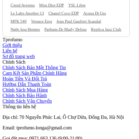
Creed Aventus
Miss Dior EDP
YSL Libre
Le Labo Another 13
Chanel Coco EDP
Acqua Di Gio
MFK 540
Versace Eros
Jean Paul Gaultier Scandal
Nước hoa Hermes
Parfums De Marly Delina
Replica Jazz Club
Tprofumo
Giới thiệu
Liên hệ
Sơ đồ trang web
Chính Sách
Chính Sách Bảo Mật Thông Tin
Cam Kết Sản Phẩm Chính Hãng
Hoàn Tiền Và Đổi Trả
Hướng Dẫn Thanh Toán
Chính Sách Mua Hàng
Chính Sách Bảo Hành
Chính Sách Vận Chuyển
Thông tin liên hệ
Địa chỉ: 70 Nguyễn Phúc Lai, Ô Chợ Dừa, Đống Đa, Hà Nội
Email: tprofumo.longa@gmail.com
Gọi đặt mua: 0971.663.136 (9:00-21:00)