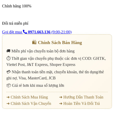
Chính hãng 100%
Đổi trả miễn phí
Gọi đặt mua
0971.663.136
(9:00-21:00)
🛍️
Chính Sách Bán Hàng
🚚 Miễn phí vận chuyển toàn bộ đơn hàng
⏱️ Thời gian vận chuyển phụ thuộc các đơn vị COD: GHTK,
Viettel Post, J&T Express, Shopee Express
💳 Nhận thanh toán tiền mặt, chuyển khoản, thẻ tín dụng/thẻ
ghi nợ, Visa, MasterCard, JCB
📦 Giá rẻ hơn khi mua số lượng lớn
➜ Chính Sách Mua Hàng
➜ Hướng Dẫn Thanh Toán
➜ Chính Sách Vận Chuyển
➜ Hoàn Tiền Và Đổi Trả