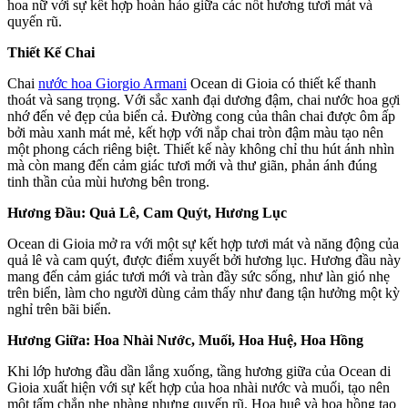
hoa nữ với sự kết hợp hoàn hảo giữa các nốt hương tươi mát và
quyến rũ.
Thiết Kế Chai
Chai
nước hoa Giorgio Armani
Ocean di Gioia có thiết kế thanh
thoát và sang trọng. Với sắc xanh đại dương đậm, chai nước hoa gợi
nhớ đến vẻ đẹp của biển cả. Đường cong của thân chai được ôm ấp
bởi màu xanh mát mẻ, kết hợp với nắp chai tròn đậm màu tạo nên
một phong cách riêng biệt. Thiết kế này không chỉ thu hút ánh nhìn
mà còn mang đến cảm giác tươi mới và thư giãn, phản ánh đúng
tinh thần của mùi hương bên trong.
Hương Đầu: Quả Lê, Cam Quýt, Hương Lục
Ocean di Gioia mở ra với một sự kết hợp tươi mát và năng động của
quả lê và cam quýt, được điểm xuyết bởi hương lục. Hương đầu này
mang đến cảm giác tươi mới và tràn đầy sức sống, như làn gió nhẹ
trên biển, làm cho người dùng cảm thấy như đang tận hưởng một kỳ
nghỉ trên bãi biển.
Hương Giữa: Hoa Nhài Nước, Muối, Hoa Huệ, Hoa Hồng
Khi lớp hương đầu dần lắng xuống, tầng hương giữa của Ocean di
Gioia xuất hiện với sự kết hợp của hoa nhài nước và muối, tạo nên
một tấm chắn nhẹ nhàng nhưng quyến rũ. Hoa huệ và hoa hồng tạo