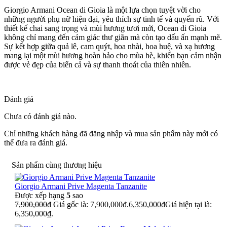
Giorgio Armani Ocean di Gioia là một lựa chọn tuyệt vời cho
những người phụ nữ hiện đại, yêu thích sự tinh tế và quyến rũ. Với
thiết kế chai sang trọng và mùi hương tươi mới, Ocean di Gioia
không chỉ mang đến cảm giác thư giãn mà còn tạo dấu ấn mạnh mẽ.
Sự kết hợp giữa quả lê, cam quýt, hoa nhài, hoa huệ, và xạ hương
mang lại một mùi hương hoàn hảo cho mùa hè, khiến bạn cảm nhận
được vẻ đẹp của biển cả và sự thanh thoát của thiên nhiên.
Đánh giá
Chưa có đánh giá nào.
Chỉ những khách hàng đã đăng nhập và mua sản phẩm này mới có
thể đưa ra đánh giá.
Sản phẩm cùng thương hiệu
Giorgio Armani Prive Magenta Tanzanite
Được xếp hạng
5
sao
7,900,000
₫
Giá gốc là: 7,900,000₫.
6,350,000
₫
Giá hiện tại là:
6,350,000₫.