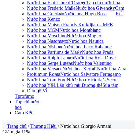
Nước hoa Etat Libre d`Orange
Tạp chí nước hoa
Nước hoa Frederic Malle
Nước hoa Givenchy
Cam
Nước hoa Guerlain
Nước hoa Hugo Boss
Kết
Nước hoa Kenzo
Nước hoa Maison Francis Kurkdjian – MFK
Nước hoa MCM
Nước hoa Montblanc
Nước hoa Moschino
Nước hoa Mugler
Nước hoa Nasomatto
Nước hoa Nautica
Nước hoa Nishane
Nước hoa Paco Rabanne
Nước hoa Parfums de Marly
Nước hoa Prada
Nước hoa Ralph Lauren
Nước hoa Roja Dove
Nước hoa Serge Lutens
Nước hoa Valentino
Nước hoa Versace
Nước hoa Xerjoff
Nước hoa Zara
Profumum Roma
Nước hoa Salvatore Ferragamo
Nước hoa Tom Ford
Nước hoa Victoria’s Secret
Nước hoa YSL
Lăn khử mùi
Dưỡng thể
Sữa tắm
Dầu gội
Về
Tprofumo
Tạp chí nước
hoa
Cam Kết
Trang chủ
/
Thương Hiệu
/ Nước hoa Giorgio Armani
Giảm giá 11%