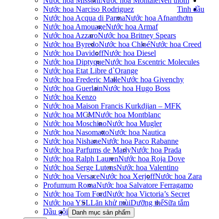
Nước hoa Missoni
Nước hoa Montale
Nến thơm
Nước hoa Narciso Rodriguez
Tinh dầu
Nước hoa Acqua di Parma
Nước hoa Afnan
thơm
Nước hoa Amouage
Nước hoa Armaf
Nước hoa Azzaro
Nước hoa Britney Spears
Nước hoa Byredo
Nước hoa Chloé
Nước hoa Creed
Nước hoa Davidoff
Nước hoa Diesel
Nước hoa Diptyque
Nước hoa Escentric Molecules
Nước hoa Etat Libre d`Orange
Nước hoa Frederic Malle
Nước hoa Givenchy
Nước hoa Guerlain
Nước hoa Hugo Boss
Nước hoa Kenzo
Nước hoa Maison Francis Kurkdjian – MFK
Nước hoa MCM
Nước hoa Montblanc
Nước hoa Moschino
Nước hoa Mugler
Nước hoa Nasomatto
Nước hoa Nautica
Nước hoa Nishane
Nước hoa Paco Rabanne
Nước hoa Parfums de Marly
Nước hoa Prada
Nước hoa Ralph Lauren
Nước hoa Roja Dove
Nước hoa Serge Lutens
Nước hoa Valentino
Nước hoa Versace
Nước hoa Xerjoff
Nước hoa Zara
Profumum Roma
Nước hoa Salvatore Ferragamo
Nước hoa Tom Ford
Nước hoa Victoria’s Secret
Nước hoa YSL
Lăn khử mùi
Dưỡng thể
Sữa tắm
Dầu gội
Danh mục sản phẩm