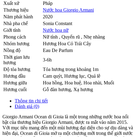
Xuất xứ
Pháp
Thương hiệu
Nước hoa Giorgio Armani
Năm phát hành
2020
Nhà pha chế
Sonia Constant
Giới tính
Nước hoa nữ
Phong cách
Nữ tính , Quyến rũ , Nhẹ nhàng
Nhóm hương
Hương Hoa Cỏ Trái Cây
Nồng độ
Eau De Parfum
Thời gian lưu
3-6h
hương
Độ tỏa hương
Tỏa hương trong khoảng 1m
Hương đầu
Cam quýt
,
Hương lục
,
Quả lê
Hương giữa
Hoa hồng
,
Hoa huệ
,
Hoa nhài
,
Muối
Hương cuối
Gỗ đàn hương
,
Xạ hương
Thông tin chi tiết
Đánh giá (0)
Giorgio Armani Ocean di Gioia là một trong những nước hoa nổi
bật của thương hiệu Giorgio Armani, được ra mắt vào năm 2015.
Với mục tiêu mang đến một mùi hương đại diện cho sự dịu dàng và
hiện đại, Ocean di Gioia mở ra một chương mới trong thế giới nước