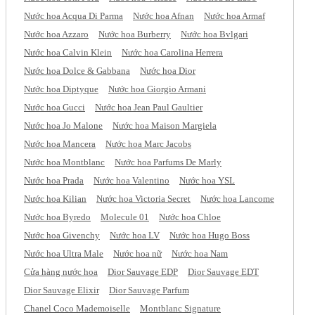
Nước hoa Acqua Di Parma
Nước hoa Afnan
Nước hoa Armaf
Nước hoa Azzaro
Nước hoa Burberry
Nước hoa Bvlgari
Nước hoa Calvin Klein
Nước hoa Carolina Herrera
Nước hoa Dolce & Gabbana
Nước hoa Dior
Nước hoa Diptyque
Nước hoa Giorgio Armani
Nước hoa Gucci
Nước hoa Jean Paul Gaultier
Nước hoa Jo Malone
Nước hoa Maison Margiela
Nước hoa Mancera
Nước hoa Marc Jacobs
Nước hoa Montblanc
Nước hoa Parfums De Marly
Nước hoa Prada
Nước hoa Valentino
Nước hoa YSL
Nước hoa Kilian
Nước hoa Victoria Secret
Nước hoa Lancome
Nước hoa Byredo
Molecule 01
Nước hoa Chloe
Nước hoa Givenchy
Nước hoa LV
Nước hoa Hugo Boss
Nước hoa Ultra Male
Nước hoa nữ
Nước hoa Nam
Cửa hàng nước hoa
Dior Sauvage EDP
Dior Sauvage EDT
Dior Sauvage Elixir
Dior Sauvage Parfum
Chanel Coco Mademoiselle
Montblanc Signature