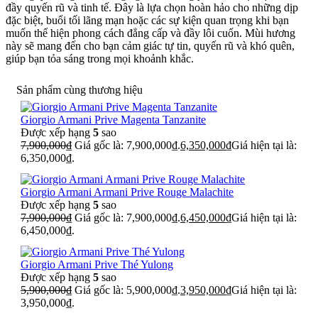
đầy quyến rũ và tinh tế. Đây là lựa chọn hoàn hảo cho những dịp
đặc biệt, buổi tối lãng mạn hoặc các sự kiện quan trọng khi bạn
muốn thể hiện phong cách đẳng cấp và đầy lôi cuốn. Mùi hương
này sẽ mang đến cho bạn cảm giác tự tin, quyến rũ và khó quên,
giúp bạn tỏa sáng trong mọi khoảnh khắc.
Sản phẩm cùng thương hiệu
Giorgio Armani Prive Magenta Tanzanite
Được xếp hạng
5
sao
7,900,000
₫
Giá gốc là: 7,900,000₫.
6,350,000
₫
Giá hiện tại là:
6,350,000₫.
Giorgio Armani Armani Prive Rouge Malachite
Được xếp hạng
5
sao
7,900,000
₫
Giá gốc là: 7,900,000₫.
6,450,000
₫
Giá hiện tại là:
6,450,000₫.
Giorgio Armani Prive Thé Yulong
Được xếp hạng
5
sao
5,900,000
₫
Giá gốc là: 5,900,000₫.
3,950,000
₫
Giá hiện tại là:
3,950,000₫.