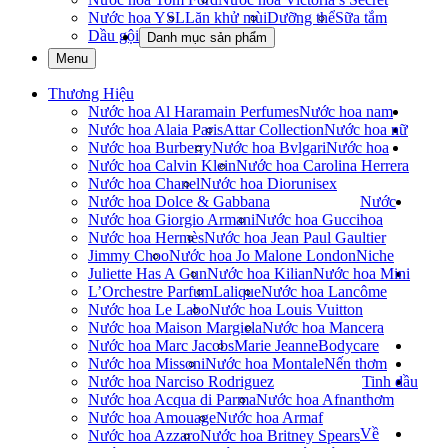
Nước hoa YSL
Lăn khử mùi
Dưỡng thể
Sữa tắm
Dầu gội
Danh mục sản phẩm
Menu
Thương Hiệu
Nước hoa Al Haramain Perfumes
Nước hoa nam
Nước hoa Alaia Paris
Attar Collection
Nước hoa nữ
Nước hoa Burberry
Nước hoa Bvlgari
Nước hoa
Nước hoa Calvin Klein
Nước hoa Carolina Herrera
Nước hoa Chanel
Nước hoa Dior
unisex
Nước hoa Dolce & Gabbana
Nước
Nước hoa Giorgio Armani
Nước hoa Gucci
hoa
Nước hoa Hermès
Nước hoa Jean Paul Gaultier
Jimmy Choo
Nước hoa Jo Malone London
Niche
Juliette Has A Gun
Nước hoa Kilian
Nước hoa Mini
L’Orchestre Parfum
Lalique
Nước hoa Lancôme
Nước hoa Le Labo
Nước hoa Louis Vuitton
Nước hoa Maison Margiela
Nước hoa Mancera
Nước hoa Marc Jacobs
Marie Jeanne
Bodycare
Nước hoa Missoni
Nước hoa Montale
Nến thơm
Nước hoa Narciso Rodriguez
Tinh dầu
Nước hoa Acqua di Parma
Nước hoa Afnan
thơm
Nước hoa Amouage
Nước hoa Armaf
Về
Nước hoa Azzaro
Nước hoa Britney Spears