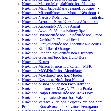
Nước hoa Maison Margiela
Nước hoa Mancera
Nước hoa Marc Jacobs
Marie Jeanne
Bodycare
Nước hoa Missoni
Nước hoa Montale
Nến thơm
Nước hoa Narciso Rodriguez
Tinh dầu
Nước hoa Acqua di Parma
Nước hoa Afnan
thơm
Nước hoa Amouage
Nước hoa Armaf
Nước hoa Azzaro
Nước hoa Britney Spears
Nước hoa Byredo
Nước hoa Chloé
Nước hoa Creed
Nước hoa Davidoff
Nước hoa Diesel
Nước hoa Diptyque
Nước hoa Escentric Molecules
Nước hoa Etat Libre d`Orange
Nước hoa Frederic Malle
Nước hoa Givenchy
Nước hoa Guerlain
Nước hoa Hugo Boss
Nước hoa Kenzo
Nước hoa Maison Francis Kurkdjian – MFK
Nước hoa MCM
Nước hoa Montblanc
Nước hoa Moschino
Nước hoa Mugler
Nước hoa Nasomatto
Nước hoa Nautica
Nước hoa Nishane
Nước hoa Paco Rabanne
Nước hoa Parfums de Marly
Nước hoa Prada
Nước hoa Ralph Lauren
Nước hoa Roja Dove
Nước hoa Serge Lutens
Nước hoa Valentino
Nước hoa Versace
Nước hoa Xerjoff
Nước hoa Zara
Profumum Roma
Nước hoa Salvatore Ferragamo
Nước hoa Tom Ford
Nước hoa Victoria’s Secret