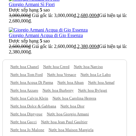
Giorgio Armani Sì Fiori
Được xếp hạng
5
sao
3,000,000
₫
Giá gốc là: 3,000,000₫.
2,680,000
₫
Giá hiện tại là:
2,680,000₫.
Giorgio Armani Acqua di Gio Essenza
Được xếp hạng
5
sao
2,600,000
₫
Giá gốc là: 2,600,000₫.
2,380,000
₫
Giá hiện tại là:
2,380,000₫.
Nước hoa Chanel
Nước hoa Creed
Nước hoa Narciso
Nước hoa Tom Ford
Nước hoa Versace
Nước hoa Le Labo
Nước hoa Acqua Di Parma
Nước hoa Afnan
Nước hoa Armaf
Nước hoa Azzaro
Nước hoa Burberry
Nước hoa Bvlgari
Nước hoa Calvin Klein
Nước hoa Carolina Herrera
Nước hoa Dolce & Gabbana
Nước hoa Dior
Nước hoa Diptyque
Nước hoa Giorgio Armani
Nước hoa Gucci
Nước hoa Jean Paul Gaultier
Nước hoa Jo Malone
Nước hoa Maison Margiela