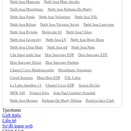
Nước hoa Mancera
Nước hoa Marc Jacobs
Nước hoa Montblanc
Nước hoa Parfums De Marly
Nước hoa Prada
Nước hoa Valentino
Nước hoa YSL
Nước hoa Kilian
Nước hoa Victoria Secret
Nước hoa Lancome
Nước hoa Byredo
Molecule 01
Nước hoa Chloe
Nước hoa Givenchy
Nước hoa LV
Nước hoa Hugo Boss
Nước hoa Ultra Male
Nước hoa nữ
Nước hoa Nam
Cửa hàng nước hoa
Dior Sauvage EDP
Dior Sauvage EDT
Dior Sauvage Elixir
Dior Sauvage Parfum
Chanel Coco Mademoiselle
Montblanc Signature
Creed Aventus
Miss Dior EDP
YSL Libre
Le Labo Another 13
Chanel Coco EDP
Acqua Di Gio
MFK 540
Versace Eros
Jean Paul Gaultier Scandal
Nước hoa Hermes
Parfums De Marly Delina
Replica Jazz Club
Tprofumo
Giới thiệu
Liên hệ
Sơ đồ trang web