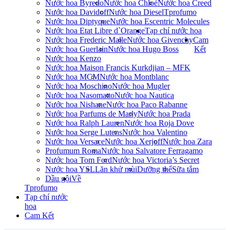
Nước hoa Byredo
Nước hoa Chloé
Nước hoa Creed
Nước hoa Davidoff
Nước hoa Diesel
Tprofumo
Nước hoa Diptyque
Nước hoa Escentric Molecules
Nước hoa Etat Libre d`Orange
Tạp chí nước hoa
Nước hoa Frederic Malle
Nước hoa Givenchy
Cam
Nước hoa Guerlain
Nước hoa Hugo Boss
Kết
Nước hoa Kenzo
Nước hoa Maison Francis Kurkdjian – MFK
Nước hoa MCM
Nước hoa Montblanc
Nước hoa Moschino
Nước hoa Mugler
Nước hoa Nasomatto
Nước hoa Nautica
Nước hoa Nishane
Nước hoa Paco Rabanne
Nước hoa Parfums de Marly
Nước hoa Prada
Nước hoa Ralph Lauren
Nước hoa Roja Dove
Nước hoa Serge Lutens
Nước hoa Valentino
Nước hoa Versace
Nước hoa Xerjoff
Nước hoa Zara
Profumum Roma
Nước hoa Salvatore Ferragamo
Nước hoa Tom Ford
Nước hoa Victoria’s Secret
Nước hoa YSL
Lăn khử mùi
Dưỡng thể
Sữa tắm
Dầu gội
Về
Tprofumo
Tạp chí nước
hoa
Cam Kết