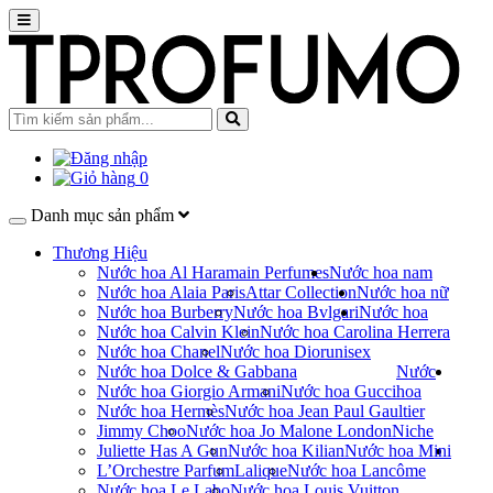
0
Danh mục sản phẩm
Thương Hiệu
Nước hoa Al Haramain Perfumes
Nước hoa nam
Nước hoa Alaia Paris
Attar Collection
Nước hoa nữ
Nước hoa Burberry
Nước hoa Bvlgari
Nước hoa
Nước hoa Calvin Klein
Nước hoa Carolina Herrera
Nước hoa Chanel
Nước hoa Dior
unisex
Nước hoa Dolce & Gabbana
Nước
Nước hoa Giorgio Armani
Nước hoa Gucci
hoa
Nước hoa Hermès
Nước hoa Jean Paul Gaultier
Jimmy Choo
Nước hoa Jo Malone London
Niche
Juliette Has A Gun
Nước hoa Kilian
Nước hoa Mini
L’Orchestre Parfum
Lalique
Nước hoa Lancôme
Nước hoa Le Labo
Nước hoa Louis Vuitton