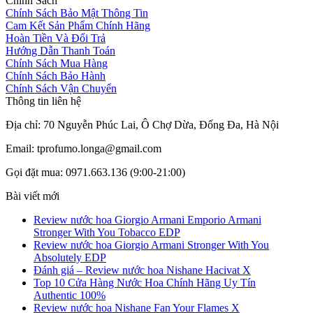
Chính Sách
Chính Sách Bảo Mật Thông Tin
Cam Kết Sản Phẩm Chính Hãng
Hoàn Tiền Và Đổi Trả
Hướng Dẫn Thanh Toán
Chính Sách Mua Hàng
Chính Sách Bảo Hành
Chính Sách Vận Chuyển
Thông tin liên hệ
Địa chỉ: 70 Nguyễn Phúc Lai, Ô Chợ Dừa, Đống Đa, Hà Nội
Email: tprofumo.longa@gmail.com
Gọi đặt mua: 0971.663.136 (9:00-21:00)
Bài viết mới
Review nước hoa Giorgio Armani Emporio Armani
Stronger With You Tobacco EDP
Review nước hoa Giorgio Armani Stronger With You
Absolutely EDP
Đánh giá – Review nước hoa Nishane Hacivat X
Top 10 Cửa Hàng Nước Hoa Chính Hãng Uy Tín
Authentic 100%
Review nước hoa Nishane Fan Your Flames X