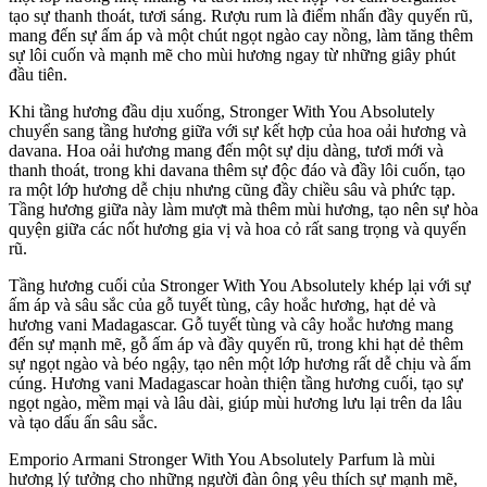
tạo sự thanh thoát, tươi sáng. Rượu rum là điểm nhấn đầy quyến rũ,
mang đến sự ấm áp và một chút ngọt ngào cay nồng, làm tăng thêm
sự lôi cuốn và mạnh mẽ cho mùi hương ngay từ những giây phút
đầu tiên.
Khi tầng hương đầu dịu xuống, Stronger With You Absolutely
chuyển sang tầng hương giữa với sự kết hợp của hoa oải hương và
davana. Hoa oải hương mang đến một sự dịu dàng, tươi mới và
thanh thoát, trong khi davana thêm sự độc đáo và đầy lôi cuốn, tạo
ra một lớp hương dễ chịu nhưng cũng đầy chiều sâu và phức tạp.
Tầng hương giữa này làm mượt mà thêm mùi hương, tạo nên sự hòa
quyện giữa các nốt hương gia vị và hoa cỏ rất sang trọng và quyến
rũ.
Tầng hương cuối của Stronger With You Absolutely khép lại với sự
ấm áp và sâu sắc của gỗ tuyết tùng, cây hoắc hương, hạt dẻ và
hương vani Madagascar. Gỗ tuyết tùng và cây hoắc hương mang
đến sự mạnh mẽ, gỗ ấm áp và đầy quyến rũ, trong khi hạt dẻ thêm
sự ngọt ngào và béo ngậy, tạo nên một lớp hương rất dễ chịu và ấm
cúng. Hương vani Madagascar hoàn thiện tầng hương cuối, tạo sự
ngọt ngào, mềm mại và lâu dài, giúp mùi hương lưu lại trên da lâu
và tạo dấu ấn sâu sắc.
Emporio Armani Stronger With You Absolutely Parfum là mùi
hương lý tưởng cho những người đàn ông yêu thích sự mạnh mẽ,