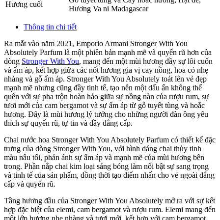
Hương cuối
Hương Va ni Madagascar
Thông tin chi tiết
Ra mắt vào năm 2021, Emporio Armani Stronger With You
Absolutely Parfum là một phiên bản mạnh mẽ và quyến rũ hơn của
dòng
Stronger With You
, mang đến một mùi hương đầy sự lôi cuốn
và ấm áp, kết hợp giữa các nốt hương gia vị cay nồng, hoa cỏ nhẹ
nhàng và gỗ ấm áp. Stronger With You Absolutely toát lên vẻ đẹp
mạnh mẽ nhưng cũng đầy tinh tế, tạo nên một dấu ấn không thể
quên với sự pha trộn hoàn hảo giữa sự nồng nàn của rượu rum, sự
tươi mới của cam bergamot và sự ấm áp từ gỗ tuyết tùng và hoắc
hương. Đây là mùi hương lý tưởng cho những người đàn ông yêu
thích sự quyến rũ, tự tin và đầy đẳng cấp.
Chai nước hoa Stronger With You Absolutely Parfum có thiết kế đặc
trưng của dòng Stronger With You, với hình dáng chai thủy tinh
màu nâu tối, phản ánh sự ấm áp và mạnh mẽ của mùi hương bên
trong. Phần nắp chai kim loại sáng bóng làm nổi bật sự sang trọng
và tinh tế của sản phẩm, đồng thời tạo điểm nhấn cho vẻ ngoài đẳng
cấp và quyến rũ.
Tầng hương đầu của Stronger With You Absolutely mở ra với sự kết
hợp đặc biệt của elemi, cam bergamot và rượu rum. Elemi mang đến
một lớp hương nhẹ nhàng và tươi mới, kết hợp với cam bergamot