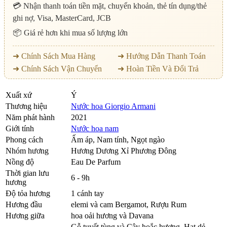
💳 Nhận thanh toán tiền mặt, chuyển khoản, thẻ tín dụng/thẻ
ghi nợ, Visa, MasterCard, JCB
📦 Giá rẻ hơn khi mua số lượng lớn
➜ Chính Sách Mua Hàng
➜ Hướng Dẫn Thanh Toán
➜ Chính Sách Vận Chuyển
➜ Hoàn Tiền Và Đổi Trả
Xuất xứ
Ý
Thương hiệu
Nước hoa Giorgio Armani
Năm phát hành
2021
Giới tính
Nước hoa nam
Phong cách
Ấm áp, Nam tính, Ngọt ngào
Nhóm hương
Hương Dương Xỉ Phương Đông
Nồng độ
Eau De Parfum
Thời gian lưu
6 - 9h
hương
Độ tỏa hương
1 cánh tay
Hương đầu
elemi và cam Bergamot
,
Rượu Rum
Hương giữa
hoa oải hương và Davana
Gỗ tuyết tùng và Cây hoắc hương
,
Hạt dẻ
,