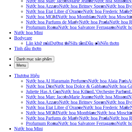
Nước hoa Marc Jacobs
Marie Jeanne
Nước hoa Missoni
N
Nước hoa Azzaro
Nước hoa Britney Spears
Nước hoa By
Nước hoa Etat Libre d`Orange
Nước hoa Frederic Malle
Nước hoa MCM
Nước hoa Montblanc
Nước hoa Moschi
Nước hoa Parfums de Marly
Nước hoa Prada
Nước hoa R
Profumum Roma
Nước hoa Salvatore Ferragamo
Nước h
Nước hoa Mini
Bodycare
Lăn khử mùi
Dưỡng thể
Sữa tắm
Dầu gội
Nến thơm
Tinh dầu thơm
Danh mục sản phẩm
Menu
Thương Hiệu
Nước hoa Al Haramain Perfumes
Nước hoa Alaia Paris
At
Nước hoa Dior
Nước hoa Dolce & Gabbana
Nước hoa Gi
Juliette Has A Gun
Nước hoa Kilian
L’Orchestre Parfum
L
Nước hoa Marc Jacobs
Marie Jeanne
Nước hoa Missoni
N
Nước hoa Azzaro
Nước hoa Britney Spears
Nước hoa By
Nước hoa Etat Libre d`Orange
Nước hoa Frederic Malle
Nước hoa MCM
Nước hoa Montblanc
Nước hoa Moschi
Nước hoa Parfums de Marly
Nước hoa Prada
Nước hoa R
Profumum Roma
Nước hoa Salvatore Ferragamo
Nước h
Nước hoa Mini