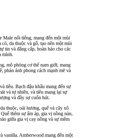
e Male nổi tiếng, mang đến một mùi
a cỏ, da thuộc và gỗ, tạo nên một mùi
ự tin và đẳng cấp, hoàn hảo cho các
a mình.
ưng, mô phỏng cơ thể nam giới, mang
 kế, phản ánh phong cách mạnh mẽ và
và tiêu. Bạch đậu khấu mang đến sự
t và tự nhiên, và tiêu mang lại sự
lượng và đầy sự cuốn hút.
da thuộc, oải hương, quế và cây xô
 Quế thêm sự ấm áp, gia vị nồng nàn,
hảo giữa gia vị cay nồng và sự mềm
 và vanilla. Amberwood mang đến một