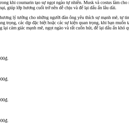
rong khi coumarin tạo sự ngọt ngào tự nhiên. Musk và costus làm cho 
, giúp lớp hương cuối trở nên dễ chịu và để lại dấu ấn lâu dài.
 hương lý tưởng cho những người đàn ông yêu thích sự mạnh mẽ, tự ti
sang trọng, các dịp đặc biệt hoặc các sự kiện quan trọng, khi bạn muốn
 lại cảm giác mạnh mẽ, ngọt ngào và rất cuốn hút, để lại dấu ấn khó 
000₫.
000₫.
000₫.
000₫.