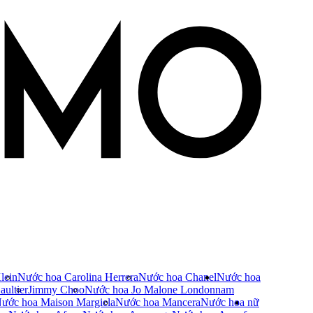
lein
Nước hoa Carolina Herrera
Nước hoa Chanel
Nước hoa
ultier
Jimmy Choo
Nước hoa Jo Malone London
nam
ước hoa Maison Margiela
Nước hoa Mancera
Nước hoa nữ