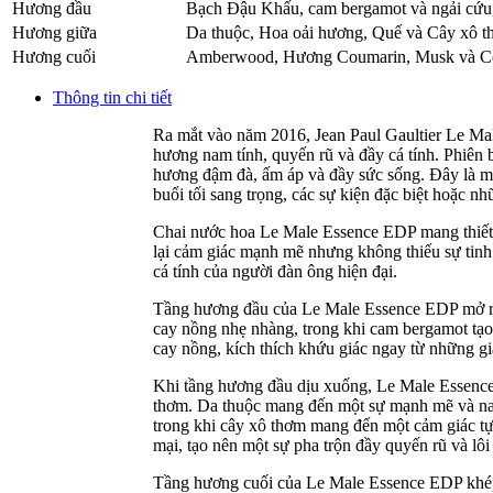
Hương đầu
Bạch Đậu Khấu
,
cam bergamot và ngải cứu
Hương giữa
Da thuộc
,
Hoa oải hương
,
Quế và Cây xô t
Hương cuối
Amberwood
,
Hương Coumarin
,
Musk và C
Thông tin chi tiết
Ra mắt vào năm 2016, Jean Paul Gaultier Le Ma
hương nam tính, quyến rũ và đầy cá tính. Phiên b
hương đậm đà, ấm áp và đầy sức sống. Đây là mộ
buổi tối sang trọng, các sự kiện đặc biệt hoặc 
Chai nước hoa Le Male Essence EDP mang thiết k
lại cảm giác mạnh mẽ nhưng không thiếu sự tinh
cá tính của người đàn ông hiện đại.
Tầng hương đầu của Le Male Essence EDP mở ra 
cay nồng nhẹ nhàng, trong khi cam bergamot tạo 
cay nồng, kích thích khứu giác ngay từ những gi
Khi tầng hương đầu dịu xuống, Le Male Essence 
thơm. Da thuộc mang đến một sự mạnh mẽ và nam 
trong khi cây xô thơm mang đến một cảm giác t
mại, tạo nên một sự pha trộn đầy quyến rũ và lôi
Tầng hương cuối của Le Male Essence EDP khép 