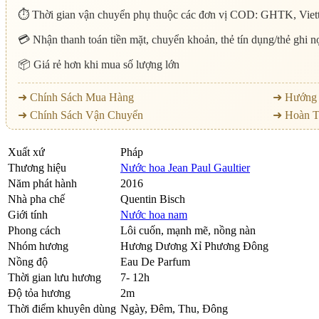
⏱️ Thời gian vận chuyển phụ thuộc các đơn vị COD: GHTK, Viett
💳 Nhận thanh toán tiền mặt, chuyển khoản, thẻ tín dụng/thẻ ghi 
📦 Giá rẻ hơn khi mua số lượng lớn
➜ Chính Sách Mua Hàng
➜ Hướng 
➜ Chính Sách Vận Chuyển
➜ Hoàn T
Xuất xứ
Pháp
Thương hiệu
Nước hoa Jean Paul Gaultier
Năm phát hành
2016
Nhà pha chế
Quentin Bisch
Giới tính
Nước hoa nam
Phong cách
Lôi cuốn, mạnh mẽ, nồng nàn
Nhóm hương
Hương Dương Xỉ Phương Đông
Nồng độ
Eau De Parfum
Thời gian lưu hương
7- 12h
Độ tỏa hương
2m
Thời điểm khuyên dùng
Ngày, Đêm, Thu, Đông