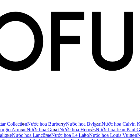
tar Collection
Nước hoa Burberry
Nước hoa Bvlgari
Nước hoa Calvin K
orgio Armani
Nước hoa Gucci
Nước hoa Hermès
Nước hoa Jean Paul Ga
alique
Nước hoa Lancôme
Nước hoa Le Labo
Nước hoa Louis Vuitton
N