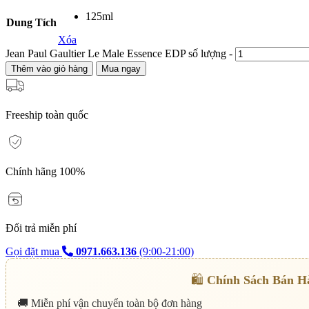
125ml
Dung Tích
Xóa
Jean Paul Gaultier Le Male Essence EDP số lượng
-
Thêm vào giỏ hàng
Mua ngay
Freeship toàn quốc
Chính hãng 100%
Đổi trả miễn phí
Gọi đặt mua
0971.663.136
(9:00-21:00)
🛍️
Chính Sách Bán H
🚚 Miễn phí vận chuyển toàn bộ đơn hàng