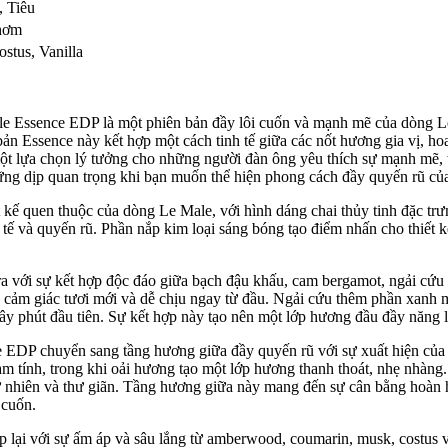
,
Tiêu
hơm
ostus
,
Vanilla
le Essence EDP là một phiên bản đầy lôi cuốn và mạnh mẽ của dòng L
ản Essence này kết hợp một cách tinh tế giữa các nốt hương gia vị, ho
t lựa chọn lý tưởng cho những người đàn ông yêu thích sự mạnh mẽ, t
những dịp quan trọng khi bạn muốn thể hiện phong cách đầy quyến rũ củ
ế quen thuộc của dòng Le Male, với hình dáng chai thủy tinh đặc tr
 tế và quyến rũ. Phần nắp kim loại sáng bóng tạo điểm nhấn cho thiết
với sự kết hợp độc đáo giữa bạch đậu khấu, cam bergamot, ngải cứu 
cảm giác tươi mới và dễ chịu ngay từ đầu. Ngải cứu thêm phần xanh má
ây phút đầu tiên. Sự kết hợp này tạo nên một lớp hương đầu đầy năng 
EDP chuyển sang tầng hương giữa đầy quyến rũ với sự xuất hiện của 
tính, trong khi oải hương tạo một lớp hương thanh thoát, nhẹ nhàng.
ự nhiên và thư giãn. Tầng hương giữa này mang đến sự cân bằng hoàn 
 cuốn.
lại với sự ấm áp và sâu lắng từ amberwood, coumarin, musk, costus