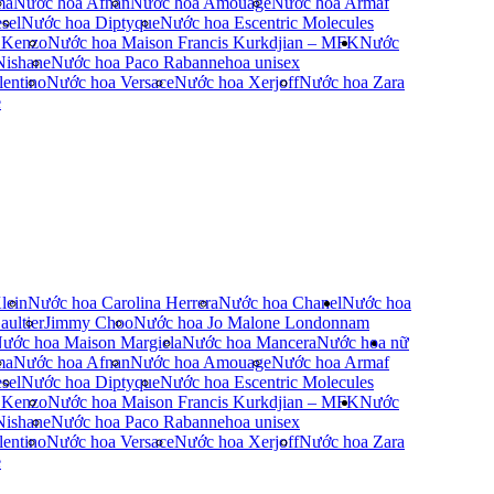
ma
Nước hoa Afnan
Nước hoa Amouage
Nước hoa Armaf
sel
Nước hoa Diptyque
Nước hoa Escentric Molecules
 Kenzo
Nước hoa Maison Francis Kurkdjian – MFK
Nước
Nishane
Nước hoa Paco Rabanne
hoa unisex
entino
Nước hoa Versace
Nước hoa Xerjoff
Nước hoa Zara
e
lein
Nước hoa Carolina Herrera
Nước hoa Chanel
Nước hoa
ultier
Jimmy Choo
Nước hoa Jo Malone London
nam
ước hoa Maison Margiela
Nước hoa Mancera
Nước hoa nữ
ma
Nước hoa Afnan
Nước hoa Amouage
Nước hoa Armaf
sel
Nước hoa Diptyque
Nước hoa Escentric Molecules
 Kenzo
Nước hoa Maison Francis Kurkdjian – MFK
Nước
Nishane
Nước hoa Paco Rabanne
hoa unisex
entino
Nước hoa Versace
Nước hoa Xerjoff
Nước hoa Zara
e