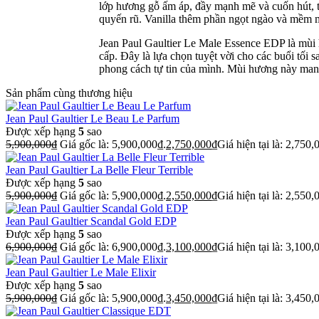
lớp hương gỗ ấm áp, đầy mạnh mẽ và cuốn hút, t
quyến rũ. Vanilla thêm phần ngọt ngào và mềm mại
Jean Paul Gaultier Le Male Essence EDP là mùi
cấp. Đây là lựa chọn tuyệt vời cho các buổi tối 
phong cách tự tin của mình. Mùi hương này mang
Sản phẩm cùng thương hiệu
Jean Paul Gaultier Le Beau Le Parfum
Được xếp hạng
5
sao
5,900,000
₫
Giá gốc là: 5,900,000₫.
2,750,000
₫
Giá hiện tại là: 2,750,
Jean Paul Gaultier La Belle Fleur Terrible
Được xếp hạng
5
sao
5,900,000
₫
Giá gốc là: 5,900,000₫.
2,550,000
₫
Giá hiện tại là: 2,550,
Jean Paul Gaultier Scandal Gold EDP
Được xếp hạng
5
sao
6,900,000
₫
Giá gốc là: 6,900,000₫.
3,100,000
₫
Giá hiện tại là: 3,100,
Jean Paul Gaultier Le Male Elixir
Được xếp hạng
5
sao
5,900,000
₫
Giá gốc là: 5,900,000₫.
3,450,000
₫
Giá hiện tại là: 3,450,