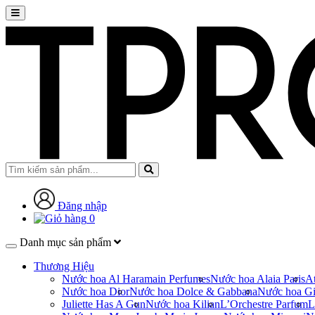
Đăng nhập
0
Danh mục sản phẩm
Thương Hiệu
Nước hoa Al Haramain Perfumes
Nước hoa Alaia Paris
At
Nước hoa Dior
Nước hoa Dolce & Gabbana
Nước hoa Gi
Juliette Has A Gun
Nước hoa Kilian
L’Orchestre Parfum
L