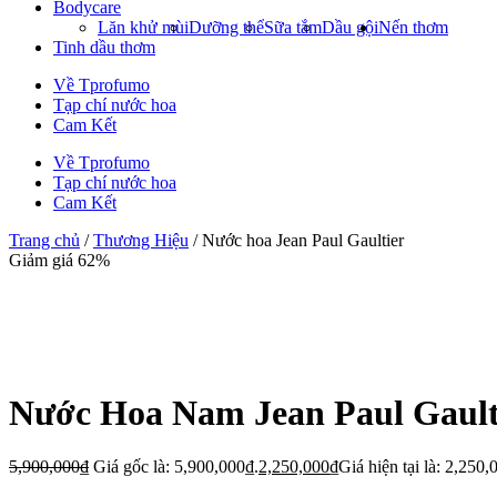
Bodycare
Lăn khử mùi
Dưỡng thể
Sữa tắm
Dầu gội
Nến thơm
Tinh dầu thơm
Về Tprofumo
Tạp chí nước hoa
Cam Kết
Về Tprofumo
Tạp chí nước hoa
Cam Kết
Trang chủ
/
Thương Hiệu
/ Nước hoa Jean Paul Gaultier
Giảm giá 62%
Nước Hoa Nam Jean Paul Gault
5,900,000
₫
Giá gốc là: 5,900,000₫.
2,250,000
₫
Giá hiện tại là: 2,250,