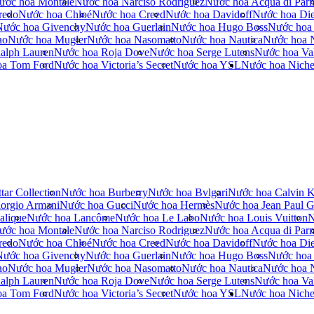
ước hoa Montale
Nước hoa Narciso Rodriguez
Nước hoa Acqua di Par
redo
Nước hoa Chloé
Nước hoa Creed
Nước hoa Davidoff
Nước hoa Die
Nước hoa Givenchy
Nước hoa Guerlain
Nước hoa Hugo Boss
Nước hoa
no
Nước hoa Mugler
Nước hoa Nasomatto
Nước hoa Nautica
Nước hoa 
alph Lauren
Nước hoa Roja Dove
Nước hoa Serge Lutens
Nước hoa Val
oa Tom Ford
Nước hoa Victoria’s Secret
Nước hoa YSL
Nước hoa Nich
tar Collection
Nước hoa Burberry
Nước hoa Bvlgari
Nước hoa Calvin K
orgio Armani
Nước hoa Gucci
Nước hoa Hermès
Nước hoa Jean Paul Ga
alique
Nước hoa Lancôme
Nước hoa Le Labo
Nước hoa Louis Vuitton
N
ước hoa Montale
Nước hoa Narciso Rodriguez
Nước hoa Acqua di Par
redo
Nước hoa Chloé
Nước hoa Creed
Nước hoa Davidoff
Nước hoa Die
Nước hoa Givenchy
Nước hoa Guerlain
Nước hoa Hugo Boss
Nước hoa
no
Nước hoa Mugler
Nước hoa Nasomatto
Nước hoa Nautica
Nước hoa 
alph Lauren
Nước hoa Roja Dove
Nước hoa Serge Lutens
Nước hoa Val
oa Tom Ford
Nước hoa Victoria’s Secret
Nước hoa YSL
Nước hoa Nich