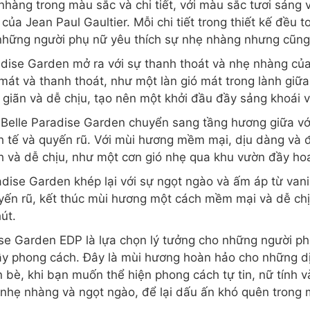
nhàng trong màu sắc và chi tiết, với màu sắc tươi sáng 
của Jean Paul Gaultier. Mỗi chi tiết trong thiết kế đều to
những người phụ nữ yêu thích sự nhẹ nhàng nhưng cũng
dise Garden mở ra với sự thanh thoát và nhẹ nhàng củ
át và thanh thoát, như một làn gió mát trong lành giữ
 giãn và dễ chịu, tạo nên một khởi đầu đầy sảng khoái v
Belle Paradise Garden chuyển sang tầng hương giữa với s
 tế và quyến rũ. Với mùi hương mềm mại, dịu dàng và đầ
h và dễ chịu, như một cơn gió nhẹ qua khu vườn đầy ho
dise Garden khép lại với sự ngọt ngào và ấm áp từ vani
ến rũ, kết thúc mùi hương một cách mềm mại và dễ chịu
út.
ise Garden EDP là lựa chọn lý tưởng cho những người ph
y phong cách. Đây là mùi hương hoàn hảo cho những dị
bè, khi bạn muốn thể hiện phong cách tự tin, nữ tính v
nhẹ nhàng và ngọt ngào, để lại dấu ấn khó quên trong 