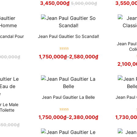
3,450,000
₫
3,550,0
5,900,000
₫
hạng
5
sao
Scandal Pour
Jean Paul Gaultier So Scandal!
Jean Paul
Coll
Được xếp
1,750,000
₫
–
2,580,000
₫
900,000
₫
hạng
5
sao
2,100,0
Jean Paul Gaultier La Belle
Jean Paul 
er Le Male
Toilette
Được xếp
1,750,000
₫
–
2,380,000
₫
1,730,0
hạng
5
sao
550,000
₫