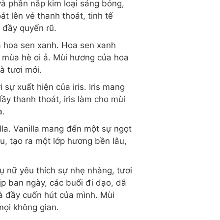
và phần nắp kim loại sáng bóng,
át lên vẻ thanh thoát, tinh tế
 đầy quyến rũ.
a hoa sen xanh. Hoa sen xanh
a mùa hè oi ả. Mùi hương của hoa
à tươi mới.
ự xuất hiện của iris. Iris mang
y thanh thoát, iris làm cho mùi
a.
lla. Vanilla mang đến một sự ngọt
, tạo ra một lớp hương bền lâu,
ụ nữ yêu thích sự nhẹ nhàng, tươi
p ban ngày, các buổi đi dạo, dã
à đầy cuốn hút của mình. Mùi
mọi không gian.