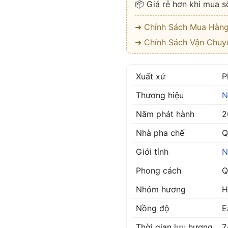
📦 Giá rẻ hơn khi mua s
➜ Chính Sách Mua Hàn
➜ Chính Sách Vận Chuy
Xuất xứ
P
Thương hiệu
N
Năm phát hành
2
Nhà pha chế
Q
Giới tính
N
Phong cách
Q
Nhóm hương
H
Nồng độ
E
Thời gian lưu hương
7