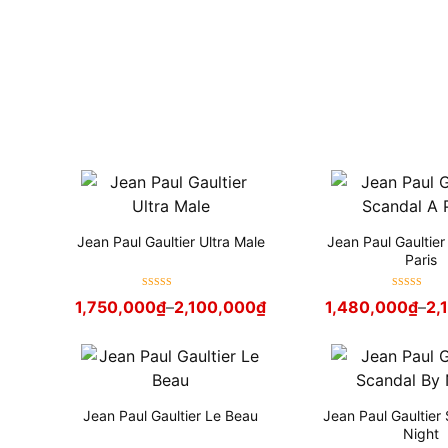
Jean Paul Gaultier Ultra Male
Jean Paul Gaultie
Paris
Được xếp
Được xếp
1,750,000
₫
–
2,100,000
₫
1,480,000
₫
–
2,
hạng
5
sao
hạng
5
sao
Jean Paul Gaultier Le Beau
Jean Paul Gaultier
Night