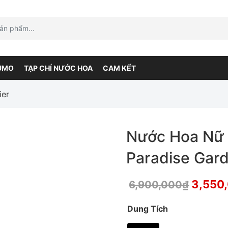
UMO
TẠP CHÍ NƯỚC HOA
CAM KẾT
ier
Nước Hoa Nữ J
Paradise Gar
3,550
6,900,000
₫
Dung Tích