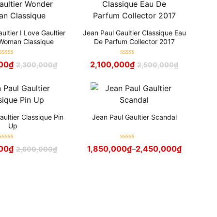
ultier I Love Gaultier
Jean Paul Gaultier Classique Eau
Woman Classique
De Parfum Collector 2017
Được xếp
Được xếp
00
₫
2,100,000
₫
2,300,000
₫
2,500,000
₫
hạng
5
sao
hạng
5
sao
aultier Classique Pin
Jean Paul Gaultier Scandal
Up
Được xếp
Được xếp
00
₫
1,850,000
₫
–
2,450,000
₫
2,600,000
₫
hạng
5
sao
hạng
5
sao