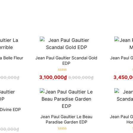
a Belle Fleur
Jean Paul Gaultier Scandal Gold
Jean Paul Ga
EDP
Được xếp
3,100,000
₫
3,450,
900,000
₫
6,900,000
₫
hạng
5
sao
 Divine EDP
Jean Paul Gaultier Le Beau
Jean Paul G
Paradise Garden EDP
Ho
900,000
₫
Được xếp