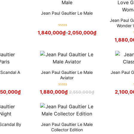
Jean Paul Gaultier Le Male
Jean Paul Ga
Wonder 
Được xếp
1,840,000
₫
–
2,050,000
₫
hạng
5
sao
1,880,0
r Scandal A
Jean Paul Gaultier Le Male
Jean Paul G
Aviator
Được xếp
150,000
₫
1,880,000
₫
2,100,0
2,550,000
₫
hạng
5
sao
 Scandal By
Jean Paul Gaultier Le Male
Collector Edition