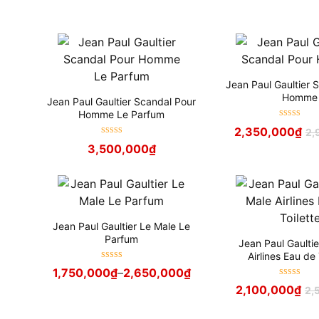
Jean Paul Gaultier 
Homme
Jean Paul Gaultier Scandal Pour
Homme Le Parfum
Được xếp
2,350,000
₫
2,
hạng
5
sao
Được xếp
3,500,000
₫
hạng
5
sao
Jean Paul Gaultier Le Male Le
Parfum
Jean Paul Gaulti
Airlines Eau de 
Được xếp
1,750,000
₫
–
2,650,000
₫
hạng
5
sao
Được xếp
2,100,000
₫
2,
hạng
5
sao