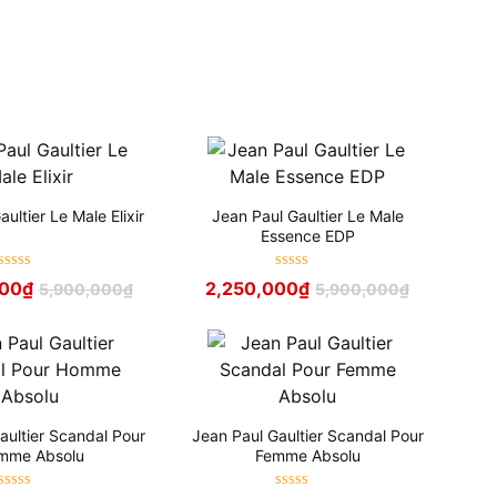
ultier Le Male Elixir
Jean Paul Gaultier Le Male
Essence EDP
Được xếp
Được xếp
000
₫
2,250,000
₫
5,900,000
₫
5,900,000
₫
hạng
5
sao
hạng
5
sao
aultier Scandal Pour
Jean Paul Gaultier Scandal Pour
mme Absolu
Femme Absolu
Được xếp
Được xếp