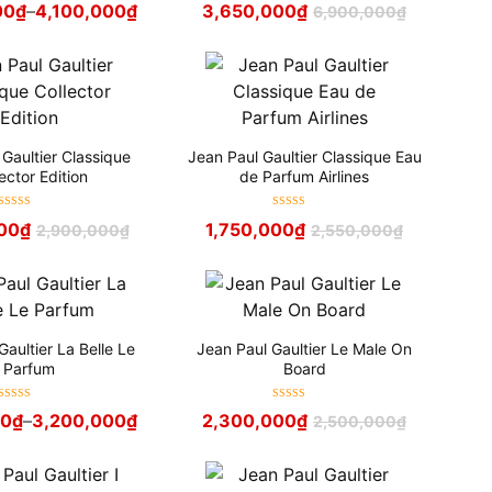
00
₫
–
4,100,000
₫
3,650,000
₫
6,900,000
₫
hạng
5
sao
hạng
5
sao
 Gaultier Classique
Jean Paul Gaultier Classique Eau
ector Edition
de Parfum Airlines
Được xếp
Được xếp
00
₫
1,750,000
₫
2,900,000
₫
2,550,000
₫
hạng
5
sao
hạng
5
sao
Gaultier La Belle Le
Jean Paul Gaultier Le Male On
Parfum
Board
Được xếp
Được xếp
00
₫
–
3,200,000
₫
2,300,000
₫
2,500,000
₫
hạng
5
sao
hạng
5
sao