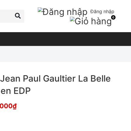
Đăng nhập
0
ean Paul Gaultier La Belle
den EDP
,000
₫