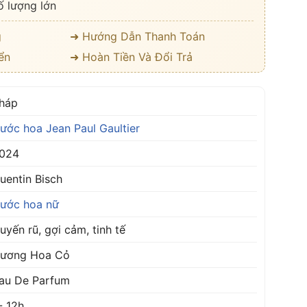
ố lượng lớn
g
➜ Hướng Dẫn Thanh Toán
ển
➜ Hoàn Tiền Và Đổi Trả
háp
ước hoa Jean Paul Gaultier
024
uentin Bisch
ước hoa nữ
uyến rũ, gợi cảm, tinh tế
ương Hoa Cỏ
au De Parfum
- 12h