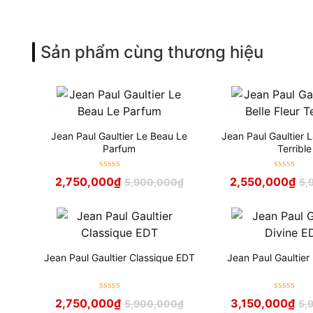
Sản phẩm cùng thương hiệu
Jean Paul Gaultier Le Beau Le
Jean Paul Gaultier L
Parfum
Terrible
Được xếp
Được xếp
2,750,000
₫
2,550,000
₫
5,900,000
₫
5,
hạng
5
sao
hạng
5
sao
Jean Paul Gaultier Classique EDT
Jean Paul Gaultier
Được xếp
Được xếp
2,750,000
₫
3,150,000
₫
5,900,000
₫
5,
hạng
5
sao
hạng
5
sao