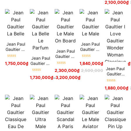
2,100,000
₫
Eau de
hạng
5
sao
Toilette
Jean Paul
Jean Paul
Gaultier La
Gaultier Le
Jean Paul
Belle
Male
Gaultier Le
Jean Paul
Được xếp
Được xếp
Male On
Gaultier La
1,750,000
₫
–
2,380,000
₫
1,840,000
₫
–
2,050,000
₫
hạng
5
sao
hạng
5
sao
Board
Được xếp
Belle Le
Jean Paul
2,300,000
₫
2,500,000
₫
hạng
5
sao
Parfum
Gaultier I
Được xếp
1,730,000
₫
–
3,200,000
₫
Love
hạng
5
sao
Gaultier
Được xếp
1,880,000
₫
Wonder
hạng
5
sao
Woman
Classique