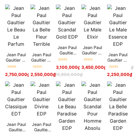
Jean Paul
Jean Paul
Gaultier
Gaultier Le
Jean Paul
Jean Paul
Jean Paul
Scandal
Male Elixir
Gaultier Le
Gaultier La
Gaultier Le
Gold EDP
Được xếp
Được xếp
Beau Le
Belle Fleur
Male
3,100,000
₫
3,450,000
6,900,000
₫
₫
5,900,000
₫
hạng
5
sao
hạng
5
sao
Parfum
Terrible
Essence
Được xếp
Được xếp
Được xếp
2,750,000
₫
2,550,000
5,900,000
₫
₫
5,900,000
₫
2,250,000
₫
EDP
hạng
5
sao
hạng
5
sao
hạng
5
sao
Jean Paul
Jean Paul
Gaultier
Gaultier