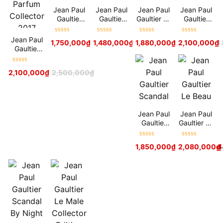
Jean Paul
Jean Paul
Jean Paul
Jean Paul
Gaultier
Gaultier
Gaultier Le
Gaultier
Ultra Male
Scandal A
Male
Classique
Paris
Aviator
Pin Up
Được xếp
Được xếp
Được xếp
Được xếp
Jean Paul
1,750,000
₫
–
1,480,000
2,100,000
₫
₫
–
1,880,000
2,150,000
₫
₫
2,100,000
2,550,000
₫
₫
hạng
5
sao
hạng
5
sao
hạng
5
sao
hạng
5
sao
Gaultier
Classique
Eau De
Được xếp
2,100,000
₫
2,500,000
₫
Parfum
hạng
5
sao
Collector
2017
Jean Paul
Jean Paul
Gaultier
Gaultier Le
Scandal
Beau
Được xếp
Được xếp
1,850,000
₫
–
2,080,000
2,450,000
₫
₫
hạng
5
sao
hạng
5
sao