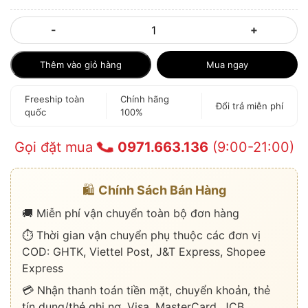
-
+
Thêm vào giỏ hàng
Mua ngay
Freeship toàn
Chính hãng
Đổi trả miễn phí
quốc
100%
Gọi đặt mua
0971.663.136
(9:00-21:00)
🛍️
Chính Sách Bán Hàng
🚚 Miễn phí vận chuyển toàn bộ đơn hàng
⏱️ Thời gian vận chuyển phụ thuộc các đơn vị
COD: GHTK, Viettel Post, J&T Express, Shopee
Express
💳 Nhận thanh toán tiền mặt, chuyển khoản, thẻ
tín dụng/thẻ ghi nợ, Visa, MasterCard, JCB