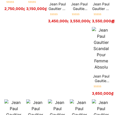
Classique
Divine EDP
Jean Paul
Jean Paul
Jean Paul
EDT
Được xếp
Được xếp
Gaultier Le
Gaultier
Gaultier La
2,750,000
₫
3,150,000
5,900,000
₫
₫
5,900,000
₫
hạng
5
sao
hạng
5
sao
Beau
Scandal
Belle
Paradise
Pour
Paradise
Được xếp
Được xếp
Được xếp
3,450,000
₫
3,550,000
5,900,000
₫
₫
–
3,550,000
4,100,000
₫
₫
Garden
Homme
Garden
hạng
5
sao
hạng
5
sao
hạng
5
sao
EDP
Absolu
EDP
Jean Paul
Gaultier
Scandal
Pour
Được xếp
3,650,000
₫
Femme
hạng
5
sao
Absolu