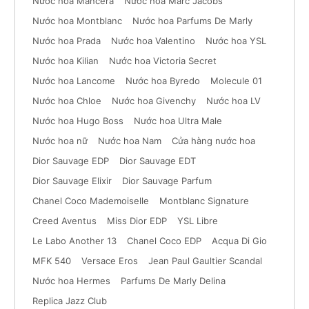
Nước hoa Mancera
Nước hoa Marc Jacobs
Nước hoa Montblanc
Nước hoa Parfums De Marly
Nước hoa Prada
Nước hoa Valentino
Nước hoa YSL
Nước hoa Kilian
Nước hoa Victoria Secret
Nước hoa Lancome
Nước hoa Byredo
Molecule 01
Nước hoa Chloe
Nước hoa Givenchy
Nước hoa LV
Nước hoa Hugo Boss
Nước hoa Ultra Male
Nước hoa nữ
Nước hoa Nam
Cửa hàng nước hoa
Dior Sauvage EDP
Dior Sauvage EDT
Dior Sauvage Elixir
Dior Sauvage Parfum
Chanel Coco Mademoiselle
Montblanc Signature
Creed Aventus
Miss Dior EDP
YSL Libre
Le Labo Another 13
Chanel Coco EDP
Acqua Di Gio
MFK 540
Versace Eros
Jean Paul Gaultier Scandal
Nước hoa Hermes
Parfums De Marly Delina
Replica Jazz Club