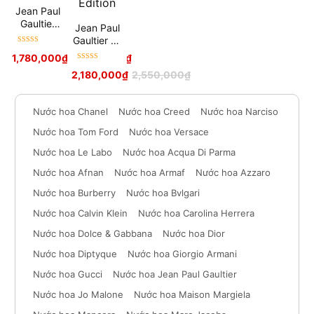
Jean Paul
Gaultier
Jean Paul
Scandal
Gaultier Le
By Night
Được xếp
Male
1,780,000
₫
–
2,750,000
₫
hạng
5
sao
Collector
Được xếp
2,180,000
₫
2,550,000
₫
Edition
hạng
5
sao
Nước hoa Chanel
Nước hoa Creed
Nước hoa Narciso
Nước hoa Tom Ford
Nước hoa Versace
Nước hoa Le Labo
Nước hoa Acqua Di Parma
Nước hoa Afnan
Nước hoa Armaf
Nước hoa Azzaro
Nước hoa Burberry
Nước hoa Bvlgari
Nước hoa Calvin Klein
Nước hoa Carolina Herrera
Nước hoa Dolce & Gabbana
Nước hoa Dior
Nước hoa Diptyque
Nước hoa Giorgio Armani
Nước hoa Gucci
Nước hoa Jean Paul Gaultier
Nước hoa Jo Malone
Nước hoa Maison Margiela