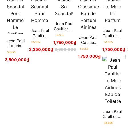
Jean Paul
Gaultier So
Jean Paul
Jean Paul
Scandal!
Gaultier
Gaultier Le
Jean Paul
Được xếp
Jean Paul
Scandal
Male Le
Gaultier
1,750,000
₫
–
2,580,000
₫
hạng
5
sao
Gaultier
Pour
Parfum
Được xếp
Được xếp
Classique
2,350,000
₫
2,900,000
₫
1,750,000
₫
–
Scandal
Homme
hạng
5
sao
hạng
5
sao
Eau de
Được xếp
Pour
1,750,000
₫
2,550,000
₫
Được xếp
Parfum
hạng
5
sao
3,500,000
₫
Homme Le
hạng
5
sao
Airlines
Parfum
Jean Paul
Gaultier Le
Male
Airlines
Được xếp