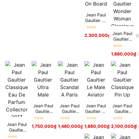
Jean Paul
Gaultier Le
Male On
Board
Được xếp
Jean Paul
2,300,000
₫
2,500,000
₫
hạng
5
sao
Gaultier I
Love
Gaultier
Được xếp
1,880,000
₫
Wonder
hạng
5
sao
Woman
Classique
Jean Paul
Jean Paul
Jean Paul
Jean Paul
Gaultier
Gaultier
Gaultier Le
Gaultier
Ultra Male
Scandal A
Male
Classique
Paris
Aviator
Pin Up
Được xếp
Được xếp
Được xếp
Được xếp
Jean Paul
1,750,000
₫
–
1,480,000
2,100,000
₫
₫
–
1,880,000
2,150,000
₫
₫
2,100,000
2,550,000
₫
₫
hạng
5
sao
hạng
5
sao
hạng
5
sao
hạng
5
sao
Gaultier
Classique