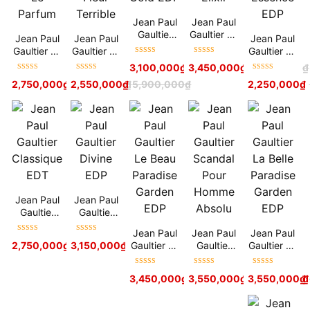
Jean Paul
Jean Paul
Gaultier
Gaultier Le
Jean Paul
Jean Paul
Jean Paul
Scandal
Male Elixir
Gaultier Le
Gaultier La
Gaultier Le
Gold EDP
Được xếp
Được xếp
Beau Le
Belle Fleur
Male
3,100,000
₫
3,450,000
6,900,000
₫
₫
5,900,000
₫
hạng
5
sao
hạng
5
sao
Parfum
Terrible
Essence
Được xếp
Được xếp
Được xếp
2,750,000
₫
2,550,000
5,900,000
₫
₫
5,900,000
₫
2,250,000
₫
EDP
hạng
5
sao
hạng
5
sao
hạng
5
sao
Jean Paul
Jean Paul
Gaultier
Gaultier
Classique
Divine EDP
Jean Paul
Jean Paul
Jean Paul
EDT
Được xếp
Được xếp
Gaultier Le
Gaultier
Gaultier La
2,750,000
₫
3,150,000
5,900,000
₫
₫
5,900,000
₫
hạng
5
sao
hạng
5
sao
Beau
Scandal
Belle
Paradise
Pour
Paradise
Được xếp
Được xếp
Được xếp
3,450,000
₫
3,550,000
5,900,000
₫
₫
–
3,550,000
4,100,000
₫
₫
Garden
Homme
Garden
hạng
5
sao
hạng
5
sao
hạng
5
sao
EDP
Absolu
EDP