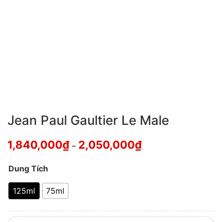
Jean Paul Gaultier Le Male
1,840,000
₫
2,050,000
₫
–
Dung Tích
125ml
75ml