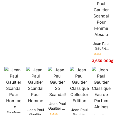
Jean Paul
Gaultier
Scandal
Pour
Được xếp
3,650,000
₫
Femme
hạng
5
sao
Absolu
Jean Paul
Gaultier So
Jean Paul
Jean Paul
Scandal!
Gaultier
Gaultier