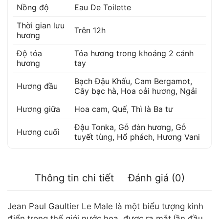
Nồng độ
Eau De Toilette
Thời gian lưu
Trên 12h
hương
Độ tỏa
Tỏa hương trong khoảng 2 cánh
hương
tay
Bạch Đậu Khấu
,
Cam Bergamot
,
Hương đầu
Cây bạc hà
,
Hoa oải hương
,
Ngải
Hương giữa
Hoa cam
,
Quế
,
Thì là Ba tư
Đậu Tonka
,
Gỗ đàn hương
,
Gỗ
Hương cuối
tuyết tùng
,
Hổ phách
,
Hương Vani
Thông tin chi tiết
Đánh giá (0)
Jean Paul Gaultier Le Male là một biểu tượng kinh
điển trong thế giới nước hoa, được ra mắt lần đầu