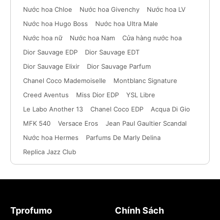
Nước hoa Chloe
Nước hoa Givenchy
Nước hoa LV
Nước hoa Hugo Boss
Nước hoa Ultra Male
Nước hoa nữ
Nước hoa Nam
Cửa hàng nước hoa
Dior Sauvage EDP
Dior Sauvage EDT
Dior Sauvage Elixir
Dior Sauvage Parfum
Chanel Coco Mademoiselle
Montblanc Signature
Creed Aventus
Miss Dior EDP
YSL Libre
Le Labo Another 13
Chanel Coco EDP
Acqua Di Gio
MFK 540
Versace Eros
Jean Paul Gaultier Scandal
Nước hoa Hermes
Parfums De Marly Delina
Replica Jazz Club
Tprofumo
Chính Sách