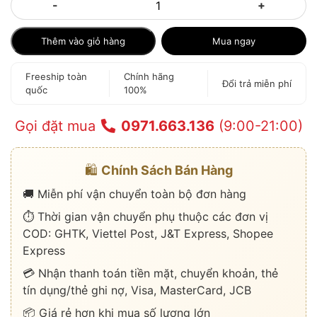
-
+
Thêm vào giỏ hàng
Mua ngay
Freeship toàn
Chính hãng
Đổi trả miễn phí
quốc
100%
Gọi đặt mua
0971.663.136
(9:00-21:00)
🛍️
Chính Sách Bán Hàng
🚚 Miễn phí vận chuyển toàn bộ đơn hàng
⏱️ Thời gian vận chuyển phụ thuộc các đơn vị
COD: GHTK, Viettel Post, J&T Express, Shopee
Express
💳 Nhận thanh toán tiền mặt, chuyển khoản, thẻ
tín dụng/thẻ ghi nợ, Visa, MasterCard, JCB
📦 Giá rẻ hơn khi mua số lượng lớn