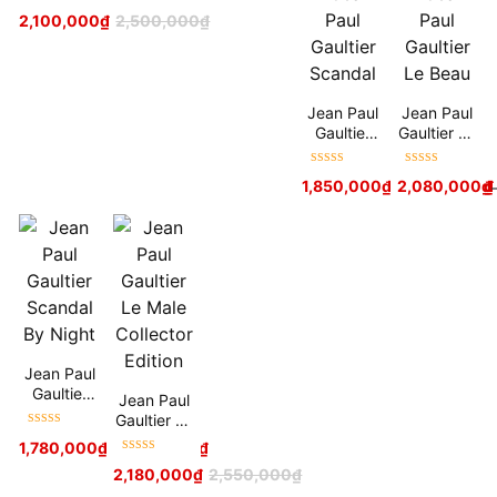
Eau De
Được xếp
2,100,000
₫
2,500,000
₫
Parfum
hạng
5
sao
Collector
2017
Jean Paul
Jean Paul
Gaultier
Gaultier Le
Scandal
Beau
Được xếp
Được xếp
1,850,000
₫
–
2,080,000
2,450,000
₫
₫
hạng
5
sao
hạng
5
sao
Jean Paul
Gaultier
Jean Paul
Scandal
Gaultier Le
By Night
Được xếp
Male
1,780,000
₫
–
2,750,000
₫
hạng
5
sao
Collector
Được xếp
2,180,000
₫
2,550,000
₫
Edition
hạng
5
sao