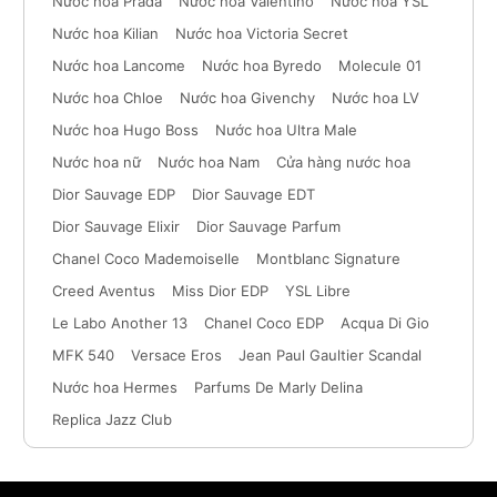
Nước hoa Prada
Nước hoa Valentino
Nước hoa YSL
Nước hoa Kilian
Nước hoa Victoria Secret
Nước hoa Lancome
Nước hoa Byredo
Molecule 01
Nước hoa Chloe
Nước hoa Givenchy
Nước hoa LV
Nước hoa Hugo Boss
Nước hoa Ultra Male
Nước hoa nữ
Nước hoa Nam
Cửa hàng nước hoa
Dior Sauvage EDP
Dior Sauvage EDT
Dior Sauvage Elixir
Dior Sauvage Parfum
Chanel Coco Mademoiselle
Montblanc Signature
Creed Aventus
Miss Dior EDP
YSL Libre
Le Labo Another 13
Chanel Coco EDP
Acqua Di Gio
MFK 540
Versace Eros
Jean Paul Gaultier Scandal
Nước hoa Hermes
Parfums De Marly Delina
Replica Jazz Club