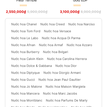
Fleur Terrible
Gold EDP
Được xếp
Được xếp
2,550,000
₫
5,900,000
₫
3,100,000
₫
6,900,000
₫
hạng
5
sao
hạng
5
sao
Nước hoa Chanel
Nước hoa Creed
Nước hoa Narciso
Nước hoa Tom Ford
Nước hoa Versace
Nước hoa Le Labo
Nước hoa Acqua Di Parma
Nước hoa Afnan
Nước hoa Armaf
Nước hoa Azzaro
Nước hoa Burberry
Nước hoa Bvlgari
Nước hoa Calvin Klein
Nước hoa Carolina Herrera
Nước hoa Dolce & Gabbana
Nước hoa Dior
Nước hoa Diptyque
Nước hoa Giorgio Armani
Nước hoa Gucci
Nước hoa Jean Paul Gaultier
Nước hoa Jo Malone
Nước hoa Maison Margiela
Nước hoa Mancera
Nước hoa Marc Jacobs
Nước hoa Montblanc
Nước hoa Parfums De Marly