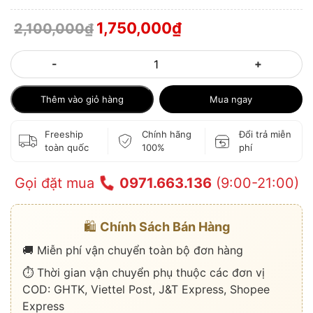
1,750,000
₫
2,100,000
₫
-
+
Thêm vào giỏ hàng
Mua ngay
Freeship
Chính hãng
Đổi trả miễn
toàn quốc
100%
phí
Gọi đặt mua
0971.663.136
(9:00-21:00)
🛍️
Chính Sách Bán Hàng
🚚 Miễn phí vận chuyển toàn bộ đơn hàng
⏱️ Thời gian vận chuyển phụ thuộc các đơn vị
COD: GHTK, Viettel Post, J&T Express, Shopee
Express