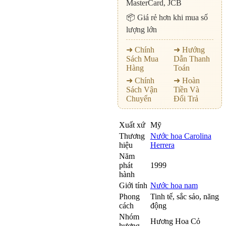
MasterCard, JCB
📦 Giá rẻ hơn khi mua số
lượng lớn
➜ Chính
➜ Hướng
Sách Mua
Dẫn Thanh
Hàng
Toán
➜ Chính
➜ Hoàn
Sách Vận
Tiền Và
Chuyển
Đổi Trả
Xuất xứ
Mỹ
Thương
Nước hoa Carolina
hiệu
Herrera
Năm
phát
1999
hành
Giới tính
Nước hoa nam
Phong
Tinh tế, sắc sảo, năng
cách
động
Nhóm
Hương Hoa Cỏ
hương