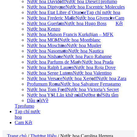
Nước hoa Davidoff
Nước hoa Diesel
Tprofumo
Nước hoa Diptyque
Nước hoa Escentric Molecules
Nước hoa Etat Libre d`Orange
Tạp chí nước hoa
Nước hoa Frederic Malle
Nước hoa Givenchy
Cam
Nước hoa Guerlain
Nước hoa Hugo Boss
Kết
Nước hoa Kenzo
Nước hoa Maison Francis Kurkdjian – MFK
Nước hoa MCM
Nước hoa Montblanc
Nước hoa Moschino
Nước hoa Mugler
Nước hoa Nasomatto
Nước hoa Nautica
Nước hoa Nishane
Nước hoa Paco Rabanne
Nước hoa Parfums de Marly
Nước hoa Prada
Nước hoa Ralph Lauren
Nước hoa Roja Dove
Nước hoa Serge Lutens
Nước hoa Valentino
Nước hoa Versace
Nước hoa Xerjoff
Nước hoa Zara
Profumum Roma
Nước hoa Salvatore Ferragamo
Nước hoa Tom Ford
Nước hoa Victoria’s Secret
Nước hoa YSL
Lăn khử mùi
Dưỡng thể
Sữa tắm
Dầu gội
Về
Tprofumo
Tạp chí nước
hoa
Cam Kết
Trang chủ
/
Thương Hiệu
/ Nước hoa Carolina Herrera