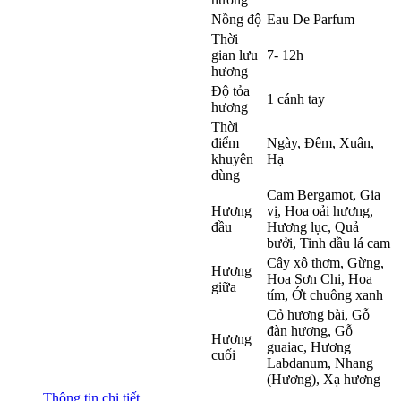
Nồng độ
Eau De Parfum
Thời
gian lưu
7- 12h
hương
Độ tỏa
1 cánh tay
hương
Thời
điểm
Ngày, Đêm, Xuân,
khuyên
Hạ
dùng
Cam Bergamot
,
Gia
Hương
vị
,
Hoa oải hương
,
đầu
Hương lục
,
Quả
bưởi
,
Tinh dầu lá cam
Cây xô thơm
,
Gừng
,
Hương
Hoa Sơn Chi
,
Hoa
giữa
tím
,
Ớt chuông xanh
Cỏ hương bài
,
Gỗ
đàn hương
,
Gỗ
Hương
guaiac
,
Hương
cuối
Labdanum
,
Nhang
(Hương)
,
Xạ hương
Thông tin chi tiết