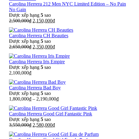
Carolina Herrera 212 Men NYC Limited Edition – No Pain
2,150,000₫.
No Gain
Được xếp hạng
5
sao
Giá
Giá
2,500,000
₫
2,150,000
₫
gốc
hiện
là:
tại
Carolina Herrera CH Beauties
2,500,000₫.
là:
Được xếp hạng
5
sao
2,150,000₫.
Giá
Giá
2,650,000
₫
2,350,000
₫
gốc
hiện
là:
tại
Carolina Herrera Iris Empire
2,650,000₫.
là:
Được xếp hạng
5
sao
2,350,000₫.
2,100,000
₫
Carolina Herrera Bad Boy
Được xếp hạng
5
sao
1,800,000
₫
–
2,190,000
₫
Carolina Herrera Good Girl Fantastic Pink
Được xếp hạng
5
sao
Giá
Giá
3,550,000
₫
2,580,000
₫
gốc
hiện
là:
tại