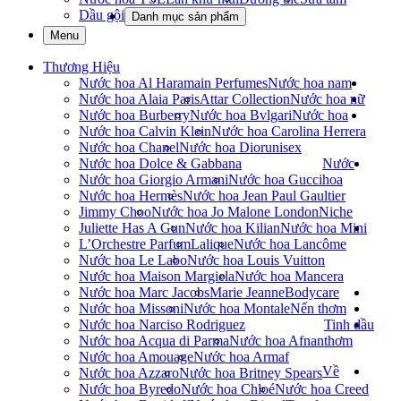
Dầu gội
Danh mục sản phẩm
Menu
Thương Hiệu
Nước hoa Al Haramain Perfumes
Nước hoa nam
Nước hoa Alaia Paris
Attar Collection
Nước hoa nữ
Nước hoa Burberry
Nước hoa Bvlgari
Nước hoa
Nước hoa Calvin Klein
Nước hoa Carolina Herrera
Nước hoa Chanel
Nước hoa Dior
unisex
Nước hoa Dolce & Gabbana
Nước
Nước hoa Giorgio Armani
Nước hoa Gucci
hoa
Nước hoa Hermès
Nước hoa Jean Paul Gaultier
Jimmy Choo
Nước hoa Jo Malone London
Niche
Juliette Has A Gun
Nước hoa Kilian
Nước hoa Mini
L’Orchestre Parfum
Lalique
Nước hoa Lancôme
Nước hoa Le Labo
Nước hoa Louis Vuitton
Nước hoa Maison Margiela
Nước hoa Mancera
Nước hoa Marc Jacobs
Marie Jeanne
Bodycare
Nước hoa Missoni
Nước hoa Montale
Nến thơm
Nước hoa Narciso Rodriguez
Tinh dầu
Nước hoa Acqua di Parma
Nước hoa Afnan
thơm
Nước hoa Amouage
Nước hoa Armaf
Về
Nước hoa Azzaro
Nước hoa Britney Spears
Nước hoa Byredo
Nước hoa Chloé
Nước hoa Creed