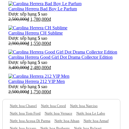
là:
tại
Carolina Herrera Bad Boy Le Parfum
2,650,000₫.
là:
Được xếp hạng
5
sao
2,100,000₫.
Giá
Giá
2,500,000
₫
1,780,000
₫
gốc
hiện
là:
tại
Carolina Herrera CH Sublime
2,500,000₫.
là:
Được xếp hạng
5
sao
1,780,000₫.
Giá
Giá
2,900,000
₫
1,550,000
₫
gốc
hiện
là:
tại
Carolina Herrera Good Girl Dot Drama Collector Edition
2,900,000₫.
là:
Được xếp hạng
5
sao
1,550,000₫.
Giá
Giá
3,400,000
₫
2,480,000
₫
gốc
hiện
là:
tại
Carolina Herrera 212 VIP Men
3,400,000₫.
là:
Được xếp hạng
5
sao
2,480,000₫.
Giá
Giá
2,500,000
₫
1,750,000
₫
gốc
hiện
là:
tại
Nước hoa Chanel
Nước hoa Creed
Nước hoa Narciso
2,500,000₫.
là:
1,750,000₫.
Nước hoa Tom Ford
Nước hoa Versace
Nước hoa Le Labo
Nước hoa Acqua Di Parma
Nước hoa Afnan
Nước hoa Armaf
Nước hoa Azzaro
Nước hoa Burberry
Nước hoa Bvlgari