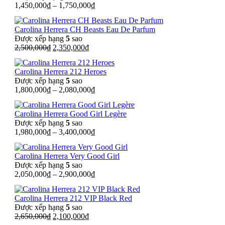
1,450,000
₫
–
1,750,000
₫
Carolina Herrera CH Beasts Eau De Parfum
Được xếp hạng
5
sao
Giá
Giá
2,500,000
₫
2,350,000
₫
gốc
hiện
là:
tại
Carolina Herrera 212 Heroes
2,500,000₫.
là:
Được xếp hạng
5
sao
2,350,000₫.
1,800,000
₫
–
2,080,000
₫
Carolina Herrera Good Girl Legère
Được xếp hạng
5
sao
1,980,000
₫
–
3,400,000
₫
Carolina Herrera Very Good Girl
Được xếp hạng
5
sao
2,050,000
₫
–
2,900,000
₫
Carolina Herrera 212 VIP Black Red
Được xếp hạng
5
sao
Giá
Giá
2,650,000
₫
2,100,000
₫
gốc
hiện