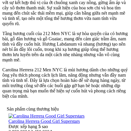
với sự kết hợp thú vị của ớt chuông xanh cay nồng, gừng ấm áp và
cây xô thơm thanh mát. Sự xuất hiện của hoa sơn chi và hoa tím
mang đến chút sắc thái mềm mại, giúp cân bằng giữa nét mạnh mẽ
và tinh tế, tạo nên một tổng thể hương thơm vừa nam tính vừa
quyến rũ.
Tầng hương cuối của 212 Men NYC là sự hòa quyện của cỏ hương
bài, gỗ đàn hương và gỗ Guaiac, mang đến cảm giác trầm ấm, nam
tính và đầy cuốn hút. Hương Labdanum và nhang (hương) tạo nên
nét bí ẩn đầy lôi cuốn, trong khi xạ hương giúp tổng thể hương
thơm lưu luyến trên da một cách nhẹ nhàng nhưng vẫn vô cùng
mạnh mẽ.
Carolina Herrera 212 Men NYC là mùi hương dành cho những quý
ông yêu thích phong cách lịch lãm, năng động nhưng vẫn đầy nam
tính và tinh tế. Đây là lựa chọn hoàn hảo để sử dụng hàng ngày, từ
môi trường công sở đến các buổi gặp gỡ bạn bè hoặc những dịp
quan trọng mà bạn muốn thể hiện sự cuốn hút và phong cách riêng
biệt của mình.
Sản phẩm cùng thương hiệu
Carolina Herrera Good Girl Superstars
Được xếp hạng
5
sao