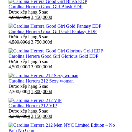
là:
tại
Carolina Herrera Good Girl Blush EDP
2,500,000₫.
là:
Được xếp hạng
5
sao
1,650,000₫.
Giá
Giá
4,000,000
₫
3,450,000
₫
gốc
hiện
là:
tại
Carolina Herrera Good Girl Gold Fantasy EDP
4,000,000₫.
là:
Được xếp hạng
5
sao
3,450,000₫.
Giá
Giá
4,500,000
₫
3,750,000
₫
gốc
hiện
là:
tại
Carolina Herrera Good Girl Glorious Gold EDP
4,500,000₫.
là:
Được xếp hạng
5
sao
3,750,000₫.
Giá
Giá
4,500,000
₫
3,900,000
₫
gốc
hiện
là:
tại
Carolina Herrera 212 Sexy woman
4,500,000₫.
là:
Được xếp hạng
5
sao
3,900,000₫.
Giá
Giá
2,300,000
₫
1,800,000
₫
gốc
hiện
là:
tại
Carolina Herrera 212 VIP
2,300,000₫.
là:
Được xếp hạng
5
sao
1,800,000₫.
Giá
Giá
3,200,000
₫
2,150,000
₫
gốc
hiện
là:
tại
3,200,000₫.
là: