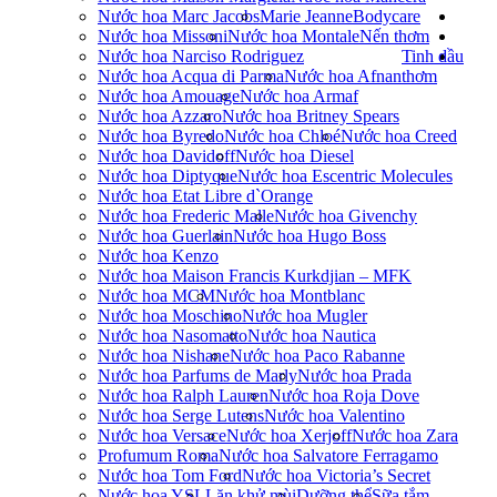
Nước hoa Marc Jacobs
Marie Jeanne
Bodycare
Nước hoa Missoni
Nước hoa Montale
Nến thơm
Nước hoa Narciso Rodriguez
Tinh dầu
Nước hoa Acqua di Parma
Nước hoa Afnan
thơm
Nước hoa Amouage
Nước hoa Armaf
Nước hoa Azzaro
Nước hoa Britney Spears
Nước hoa Byredo
Nước hoa Chloé
Nước hoa Creed
Nước hoa Davidoff
Nước hoa Diesel
Nước hoa Diptyque
Nước hoa Escentric Molecules
Nước hoa Etat Libre d`Orange
Nước hoa Frederic Malle
Nước hoa Givenchy
Nước hoa Guerlain
Nước hoa Hugo Boss
Nước hoa Kenzo
Nước hoa Maison Francis Kurkdjian – MFK
Nước hoa MCM
Nước hoa Montblanc
Nước hoa Moschino
Nước hoa Mugler
Nước hoa Nasomatto
Nước hoa Nautica
Nước hoa Nishane
Nước hoa Paco Rabanne
Nước hoa Parfums de Marly
Nước hoa Prada
Nước hoa Ralph Lauren
Nước hoa Roja Dove
Nước hoa Serge Lutens
Nước hoa Valentino
Nước hoa Versace
Nước hoa Xerjoff
Nước hoa Zara
Profumum Roma
Nước hoa Salvatore Ferragamo
Nước hoa Tom Ford
Nước hoa Victoria’s Secret
Nước hoa YSL
Lăn khử mùi
Dưỡng thể
Sữa tắm