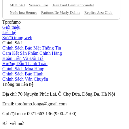
MFK 540
Versace Eros
Jean Paul Gaultier Scandal
Nước hoa Hermes
Parfums De Marly Delina
Replica Jazz Club
Tprofumo
Giới thiệu
Liên hệ
Sơ đồ trang web
Chính Sách
Chính Sách Bảo Mật Thông Tin
Cam Kết Sản Phẩm Chính Hãng
Hoàn Tiền Và Đổi Trả
Hướng Dẫn Thanh Toán
Chính Sách Mua Hàng
Chính Sách Bảo Hành
Chính Sách Vận Chuyển
Thông tin liên hệ
Địa chỉ: 70 Nguyễn Phúc Lai, Ô Chợ Dừa, Đống Đa, Hà Nội
Email: tprofumo.longa@gmail.com
Gọi đặt mua: 0971.663.136 (9:00-21:00)
Bài viết mới