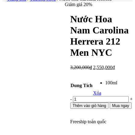
Giảm giá 20%
Nước Hoa
Nam Carolina
Herrera 212
Men NYC
Giá
Giá
3,200,000
₫
2,550,000
₫
gốc
hiện
là:
tại
100ml
3,200,000₫.
là:
Dung Tích
2,550,000
Xóa
Carolina
-
+
Herrera
Thêm vào giỏ hàng
Mua ngay
212
Men
NYC
Freeship toàn quốc
số
lượng