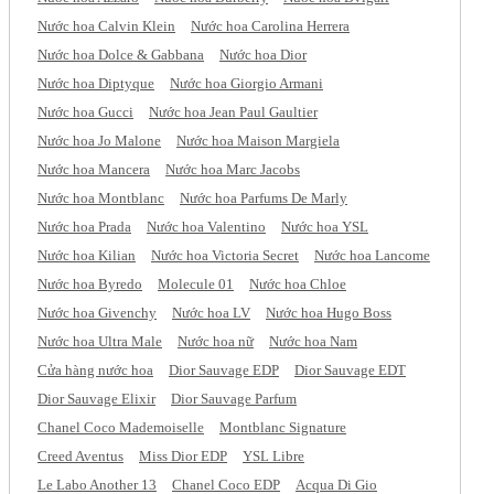
Nước hoa Calvin Klein
Nước hoa Carolina Herrera
Nước hoa Dolce & Gabbana
Nước hoa Dior
Nước hoa Diptyque
Nước hoa Giorgio Armani
Nước hoa Gucci
Nước hoa Jean Paul Gaultier
Nước hoa Jo Malone
Nước hoa Maison Margiela
Nước hoa Mancera
Nước hoa Marc Jacobs
Nước hoa Montblanc
Nước hoa Parfums De Marly
Nước hoa Prada
Nước hoa Valentino
Nước hoa YSL
Nước hoa Kilian
Nước hoa Victoria Secret
Nước hoa Lancome
Nước hoa Byredo
Molecule 01
Nước hoa Chloe
Nước hoa Givenchy
Nước hoa LV
Nước hoa Hugo Boss
Nước hoa Ultra Male
Nước hoa nữ
Nước hoa Nam
Cửa hàng nước hoa
Dior Sauvage EDP
Dior Sauvage EDT
Dior Sauvage Elixir
Dior Sauvage Parfum
Chanel Coco Mademoiselle
Montblanc Signature
Creed Aventus
Miss Dior EDP
YSL Libre
Le Labo Another 13
Chanel Coco EDP
Acqua Di Gio