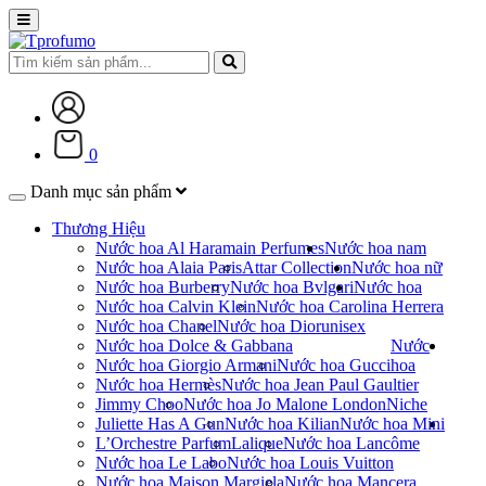
0
Danh mục sản phẩm
Thương Hiệu
Nước hoa Al Haramain Perfumes
Nước hoa nam
Nước hoa Alaia Paris
Attar Collection
Nước hoa nữ
Nước hoa Burberry
Nước hoa Bvlgari
Nước hoa
Nước hoa Calvin Klein
Nước hoa Carolina Herrera
Nước hoa Chanel
Nước hoa Dior
unisex
Nước hoa Dolce & Gabbana
Nước
Nước hoa Giorgio Armani
Nước hoa Gucci
hoa
Nước hoa Hermès
Nước hoa Jean Paul Gaultier
Jimmy Choo
Nước hoa Jo Malone London
Niche
Juliette Has A Gun
Nước hoa Kilian
Nước hoa Mini
L’Orchestre Parfum
Lalique
Nước hoa Lancôme
Nước hoa Le Labo
Nước hoa Louis Vuitton
Nước hoa Maison Margiela
Nước hoa Mancera