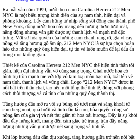
Ra mắt vào năm 1999, nước hoa nam Carolina Herrera 212 Men
NYC là một biểu tượng kinh điển của sự nam tính, hiện đại và
phóng khoáng. Lấy cảm hứng từ nhịp sống sôi động của thành phố
New York, dòng nước hoa này mang đến hương thơm tươi mát,
năng động nhưng vẫn giữ được sự thanh lịch và mạnh mẽ đặc
trưng. Với sự hòa quyện của hương cam chanh rạng rỡ, gia vị cay
nồng và tầng hương gỗ ấm áp, 212 Men NYC là sự lựa chọn hoàn
hảo cho những quý ông hiện đại, tự tin và luôn muốn để lại dấu ấn
trong mọi không gian.
Thiết kế của Carolina Herrera 212 Men NYC thể hiện tinh thần tối
giản, hiện đại nhưng vẫn vô cùng sang trọng. Chai nước hoa có
hình trụ tròn mạnh mẽ với lớp vỏ kim loại màu bạc mờ, toát lên vẻ
nam tính, thanh lịch và vững chãi. Logo “212 Men NYC” được in
nổi bật trên thân chai, tạo nên một tổng thể tinh tế, đúng với phong
cách thời thượng và cá tính của những quý ông thành thị.
Tầng hương đầu mở ra với sự bùng nổ tươi mát và sảng khoái từ
cam bergamot, quả bưởi và tinh dầu lá cam, hòa quyện cùng sự
nồng ấm của gia vị và nét thư giãn từ hoa oải hương. Đây là sự khởi
đầu đầy hứng khởi, mang đến cảm giác trẻ trung, tràn đầy năng
lượng nhưng vẫn giữ được nét sang trọng và tinh tế.
Khi lớp hương đầu dần dịu xuống, tầng hương giữa trở nên nổi bật