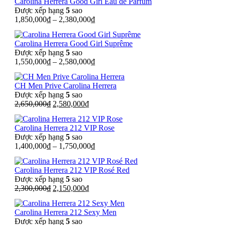
Carolina Herrera Good Girl Eau de Parfum
3,550,000₫.
là:
Được xếp hạng
5
sao
2,580,000₫.
1,850,000
₫
–
2,380,000
₫
Carolina Herrera Good Girl Suprême
Được xếp hạng
5
sao
1,550,000
₫
–
2,580,000
₫
CH Men Prive Carolina Herrera
Được xếp hạng
5
sao
Giá
Giá
2,650,000
₫
2,580,000
₫
gốc
hiện
là:
tại
Carolina Herrera 212 VIP Rose
2,650,000₫.
là:
Được xếp hạng
5
sao
2,580,000₫.
1,400,000
₫
–
1,750,000
₫
Carolina Herrera 212 VIP Rosé Red
Được xếp hạng
5
sao
Giá
Giá
2,300,000
₫
2,150,000
₫
gốc
hiện
là:
tại
Carolina Herrera 212 Sexy Men
2,300,000₫.
là:
Được xếp hạng
5
sao
2,150,000₫.