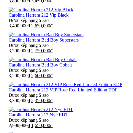
Giá
Giá
3,800,000
₫
3,450,000
₫
gốc
hiện
là:
tại
Carolina Herrera 212 Vip Black
3,800,000₫.
là:
Được xếp hạng
5
sao
3,450,000₫.
Giá
Giá
3,400,000
₫
2,650,000
₫
gốc
hiện
là:
tại
Carolina Herrera Bad Boy Superstars
3,400,000₫.
là:
Được xếp hạng
5
sao
2,650,000₫.
Giá
Giá
3,500,000
₫
2,750,000
₫
gốc
hiện
là:
tại
Carolina Herrera Bad Boy Cobalt
3,500,000₫.
là:
Được xếp hạng
5
sao
2,750,000₫.
Giá
Giá
3,200,000
₫
2,600,000
₫
gốc
hiện
là:
tại
Carolina Herrera 212 VIP Rose Red Limited Edition EDP
3,200,000₫.
là:
Được xếp hạng
5
sao
2,600,000₫.
Giá
Giá
3,300,000
₫
2,350,000
₫
gốc
hiện
là:
tại
Carolina Herrera 212 Nyc EDT
3,300,000₫.
là:
Được xếp hạng
5
sao
2,350,000₫.
Giá
Giá
2,500,000
₫
1,650,000
₫
gốc
hiện