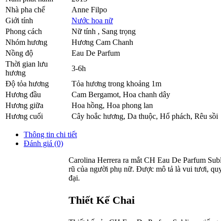
Nhà pha chế
Anne Filpo
Giới tính
Nước hoa nữ
Phong cách
Nữ tính , Sang trọng
Nhóm hương
Hương Cam Chanh
Nồng độ
Eau De Parfum
Thời gian lưu
3-6h
hương
Độ tỏa hương
Tỏa hương trong khoảng 1m
Hương đầu
Cam Bergamot
,
Hoa chanh dây
Hương giữa
Hoa hồng
,
Hoa phong lan
Hương cuối
Cây hoắc hương
,
Da thuộc
,
Hổ phách
,
Rêu sồi
Thông tin chi tiết
Đánh giá (0)
Carolina Herrera ra mắt CH Eau De Parfum Subli
rũ của người phụ nữ. Được mô tả là vui tươi, q
đại.
Thiết Kế Chai