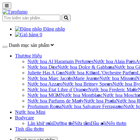
Đăng nhập
0
Danh mục sản phẩm
Thương Hiệu
Nước hoa Al Haramain Perfumes
Nước hoa Alaia Paris
At
Nước hoa Dior
Nước hoa Dolce & Gabbana
Nước hoa Gi
Juliette Has A Gun
Nước hoa Kilian
L’Orchestre Parfum
L
Nước hoa Marc Jacobs
Marie Jeanne
Nước hoa Missoni
N
Nước hoa Azzaro
Nước hoa Britney Spears
Nước hoa By
Nước hoa Etat Libre d`Orange
Nước hoa Frederic Malle
Nước hoa MCM
Nước hoa Montblanc
Nước hoa Moschi
Nước hoa Parfums de Marly
Nước hoa Prada
Nước hoa R
Profumum Roma
Nước hoa Salvatore Ferragamo
Nước h
Nước hoa Mini
Bodycare
Lăn khử mùi
Dưỡng thể
Sữa tắm
Dầu gội
Nến thơm
Tinh dầu thơm