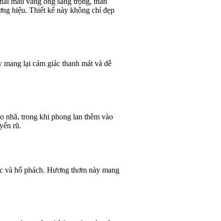
hai màu vàng óng sang trọng, thân
ương hiệu. Thiết kế này không chỉ đẹp
 mang lại cảm giác thanh mát và dễ
o nhã, trong khi phong lan thêm vào
yến rũ.
uộc và hổ phách. Hương thơm này mang