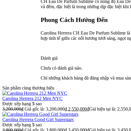
CH Eau De Parfum Sublime có nồng độ Eau De P
và đêm, đặc biệt là trong những dịp đặc biệt khi
Phong Cách Hướng Đến
Carolina Herrera CH Eau De Parfum Sublime là m
hợp tinh tế giữa các nốt hương tươi sáng, ngọt n
Đánh giá
Chưa có đánh giá nào.
Chỉ những khách hàng đã đăng nhập và mua sản 
Sản phẩm cùng thương hiệu
Carolina Herrera 212 Men NYC
Được xếp hạng
5
sao
3,200,000
₫
Giá gốc là: 3,200,000₫.
2,550,000
₫
Giá hiện tại là: 2,550,
Carolina Herrera Good Girl Superstars
Được xếp hạng
5
sao
3,800,000
₫
Giá gốc là: 3,800,000₫.
3,450,000
₫
Giá hiện tại là: 3,450,