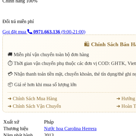
Chính hãng 100%
Đổi trả miễn phí
Gọi đặt mua
0971.663.136
(9:00-21:00)
🛍️
Chính Sách Bán H
🚚 Miễn phí vận chuyển toàn bộ đơn hàng
⏱️ Thời gian vận chuyển phụ thuộc các đơn vị COD: GHTK, Viett
💳 Nhận thanh toán tiền mặt, chuyển khoản, thẻ tín dụng/thẻ ghi 
📦 Giá rẻ hơn khi mua số lượng lớn
➜ Chính Sách Mua Hàng
➜ Hướng 
➜ Chính Sách Vận Chuyển
➜ Hoàn T
Xuất xứ
Pháp
Thương hiệu
Nước hoa Carolina Herrera
Năm phát hành
2013