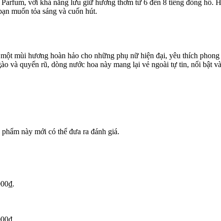
arfum, với khả năng lưu giữ hương thơm từ 6 đến 8 tiếng đồng hồ. 
 bạn muốn tỏa sáng và cuốn hút.
ột mùi hương hoàn hảo cho những phụ nữ hiện đại, yêu thích phong c
gào và quyến rũ, dòng nước hoa này mang lại vẻ ngoài tự tin, nổi bật v
phẩm này mới có thể đưa ra đánh giá.
000₫.
000₫.