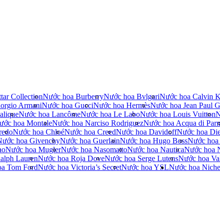
tar Collection
Nước hoa Burberry
Nước hoa Bvlgari
Nước hoa Calvin K
orgio Armani
Nước hoa Gucci
Nước hoa Hermès
Nước hoa Jean Paul Ga
alique
Nước hoa Lancôme
Nước hoa Le Labo
Nước hoa Louis Vuitton
N
ước hoa Montale
Nước hoa Narciso Rodriguez
Nước hoa Acqua di Par
redo
Nước hoa Chloé
Nước hoa Creed
Nước hoa Davidoff
Nước hoa Die
Nước hoa Givenchy
Nước hoa Guerlain
Nước hoa Hugo Boss
Nước hoa
no
Nước hoa Mugler
Nước hoa Nasomatto
Nước hoa Nautica
Nước hoa 
alph Lauren
Nước hoa Roja Dove
Nước hoa Serge Lutens
Nước hoa Val
oa Tom Ford
Nước hoa Victoria’s Secret
Nước hoa YSL
Nước hoa Nich