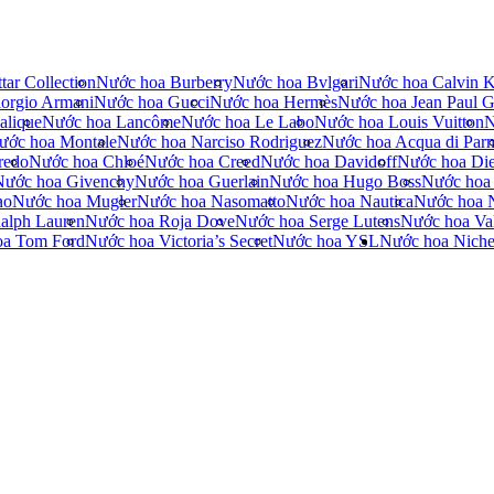
tar Collection
Nước hoa Burberry
Nước hoa Bvlgari
Nước hoa Calvin K
orgio Armani
Nước hoa Gucci
Nước hoa Hermès
Nước hoa Jean Paul Ga
alique
Nước hoa Lancôme
Nước hoa Le Labo
Nước hoa Louis Vuitton
N
ước hoa Montale
Nước hoa Narciso Rodriguez
Nước hoa Acqua di Par
redo
Nước hoa Chloé
Nước hoa Creed
Nước hoa Davidoff
Nước hoa Die
Nước hoa Givenchy
Nước hoa Guerlain
Nước hoa Hugo Boss
Nước hoa
no
Nước hoa Mugler
Nước hoa Nasomatto
Nước hoa Nautica
Nước hoa 
alph Lauren
Nước hoa Roja Dove
Nước hoa Serge Lutens
Nước hoa Val
oa Tom Ford
Nước hoa Victoria’s Secret
Nước hoa YSL
Nước hoa Nich