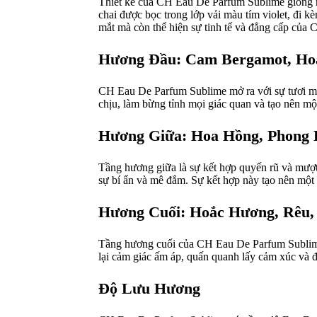
Thiết kế của CH Eau De Parfum Sublime giống nh
chai được bọc trong lớp vải màu tím violet, đi k
mắt mà còn thể hiện sự tinh tế và đẳng cấp của C
Hương Đầu: Cam Bergamot, Ho
CH Eau De Parfum Sublime mở ra với sự tươi mớ
chịu, làm bừng tỉnh mọi giác quan và tạo nên mộ
Hương Giữa: Hoa Hồng, Phong 
Tầng hương giữa là sự kết hợp quyến rũ và mượt
sự bí ẩn và mê đắm. Sự kết hợp này tạo nên một l
Hương Cuối: Hoắc Hương, Rêu,
Tầng hương cuối của CH Eau De Parfum Sublime
lại cảm giác ấm áp, quấn quanh lấy cảm xúc và đ
Độ Lưu Hương