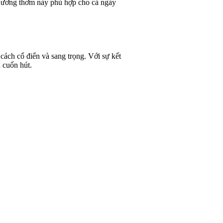
Hương thơm này phù hợp cho cả ngày
ách cổ điển và sang trọng. Với sự kết
à cuốn hút.