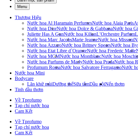
Danh mục sản phẩm
Menu
Thương Hiệu
Nước hoa Al Haramain Perfumes
Nước hoa Alaia Paris
At
Nước hoa Dior
Nước hoa Dolce & Gabbana
Nước hoa Gi
Juliette Has A Gun
Nước hoa Kilian
L’Orchestre Parfum
L
Nước hoa Marc Jacobs
Marie Jeanne
Nước hoa Missoni
N
Nước hoa Azzaro
Nước hoa Britney Spears
Nước hoa By
Nước hoa Etat Libre d`Orange
Nước hoa Frederic Malle
Nước hoa MCM
Nước hoa Montblanc
Nước hoa Moschi
Nước hoa Parfums de Marly
Nước hoa Prada
Nước hoa R
Profumum Roma
Nước hoa Salvatore Ferragamo
Nước h
Nước hoa Mini
Bodycare
Lăn khử mùi
Dưỡng thể
Sữa tắm
Dầu gội
Nến thơm
Tinh dầu thơm
Về Tprofumo
Tạp chí nước hoa
Cam Kết
Về Tprofumo
Tạp chí nước hoa
Cam Kết