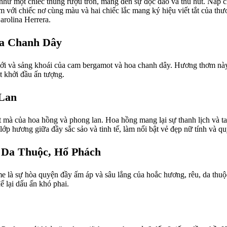
ư một chiếc thùng rượu tròn, mang đến sự độc đáo và thu hút. Nắp c
èm với chiếc nơ cùng màu và hai chiếc lắc mang ký hiệu viết tắt của th
arolina Herrera.
a Chanh Dây
i và sảng khoái của cam bergamot và hoa chanh dây. Hương thơm này
t khởi đầu ấn tượng.
Lan
 mà của hoa hồng và phong lan. Hoa hồng mang lại sự thanh lịch và ta
ớp hương giữa đầy sắc sảo và tinh tế, làm nổi bật vẻ đẹp nữ tính và qu
 Da Thuộc, Hổ Phách
 là sự hòa quyện đầy ấm áp và sâu lắng của hoắc hương, rêu, da th
ể lại dấu ấn khó phai.