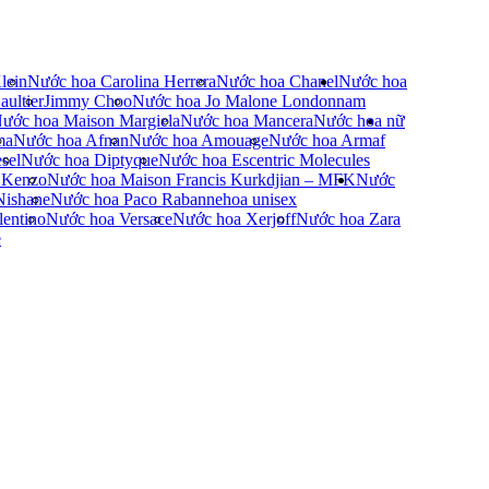
lein
Nước hoa Carolina Herrera
Nước hoa Chanel
Nước hoa
ultier
Jimmy Choo
Nước hoa Jo Malone London
nam
ước hoa Maison Margiela
Nước hoa Mancera
Nước hoa nữ
ma
Nước hoa Afnan
Nước hoa Amouage
Nước hoa Armaf
sel
Nước hoa Diptyque
Nước hoa Escentric Molecules
 Kenzo
Nước hoa Maison Francis Kurkdjian – MFK
Nước
Nishane
Nước hoa Paco Rabanne
hoa unisex
entino
Nước hoa Versace
Nước hoa Xerjoff
Nước hoa Zara
e