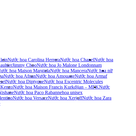
lein
Nước hoa Carolina Herrera
Nước hoa Chanel
Nước hoa
ultier
Jimmy Choo
Nước hoa Jo Malone London
nam
ước hoa Maison Margiela
Nước hoa Mancera
Nước hoa nữ
ma
Nước hoa Afnan
Nước hoa Amouage
Nước hoa Armaf
sel
Nước hoa Diptyque
Nước hoa Escentric Molecules
 Kenzo
Nước hoa Maison Francis Kurkdjian – MFK
Nước
Nishane
Nước hoa Paco Rabanne
hoa unisex
entino
Nước hoa Versace
Nước hoa Xerjoff
Nước hoa Zara
e