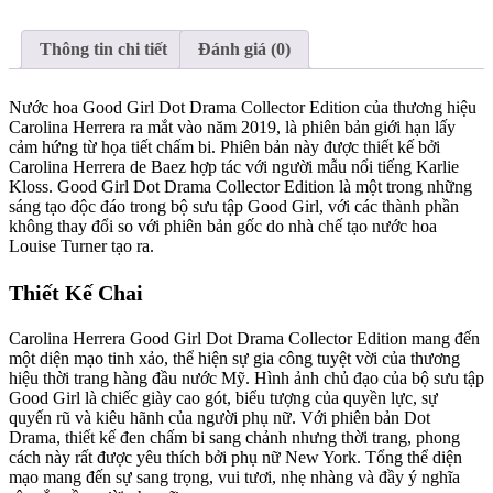
Thông tin chi tiết
Đánh giá (0)
Nước hoa Good Girl Dot Drama Collector Edition của thương hiệu
Carolina Herrera ra mắt vào năm 2019, là phiên bản giới hạn lấy
cảm hứng từ họa tiết chấm bi. Phiên bản này được thiết kế bởi
Carolina Herrera de Baez hợp tác với người mẫu nổi tiếng Karlie
Kloss. Good Girl Dot Drama Collector Edition là một trong những
sáng tạo độc đáo trong bộ sưu tập Good Girl, với các thành phần
không thay đổi so với phiên bản gốc do nhà chế tạo nước hoa
Louise Turner tạo ra.
Thiết Kế Chai
Carolina Herrera Good Girl Dot Drama Collector Edition mang đến
một diện mạo tinh xảo, thể hiện sự gia công tuyệt vời của thương
hiệu thời trang hàng đầu nước Mỹ. Hình ảnh chủ đạo của bộ sưu tập
Good Girl là chiếc giày cao gót, biểu tượng của quyền lực, sự
quyến rũ và kiêu hãnh của người phụ nữ. Với phiên bản Dot
Drama, thiết kế đen chấm bi sang chảnh nhưng thời trang, phong
cách này rất được yêu thích bởi phụ nữ New York. Tổng thể diện
mạo mang đến sự sang trọng, vui tươi, nhẹ nhàng và đầy ý nghĩa