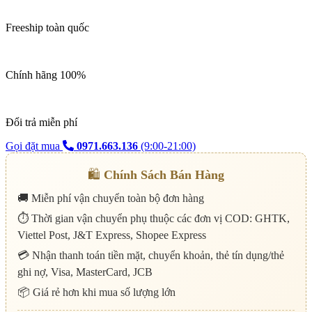
Girl
Dot
Freeship toàn quốc
Drama
Collector
Edition
số
Chính hãng 100%
lượng
Đổi trả miễn phí
Gọi đặt mua
0971.663.136
(9:00-21:00)
🛍️
Chính Sách Bán Hàng
🚚 Miễn phí vận chuyển toàn bộ đơn hàng
⏱️ Thời gian vận chuyển phụ thuộc các đơn vị COD: GHTK,
Viettel Post, J&T Express, Shopee Express
💳 Nhận thanh toán tiền mặt, chuyển khoản, thẻ tín dụng/thẻ
ghi nợ, Visa, MasterCard, JCB
📦 Giá rẻ hơn khi mua số lượng lớn