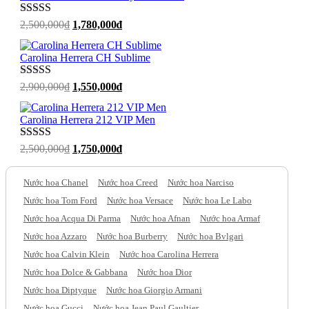
2,100,000₫.
Được xếp
Giá
Giá
2,500,000
₫
1,780,000
₫
hạng
5
sao
gốc
hiện
là:
tại
Carolina Herrera CH Sublime
2,500,000₫.
là:
1,780,000₫.
Được xếp
Giá
Giá
2,900,000
₫
1,550,000
₫
hạng
5
sao
gốc
hiện
là:
tại
Carolina Herrera 212 VIP Men
2,900,000₫.
là:
1,550,000₫.
Được xếp
Giá
Giá
2,500,000
₫
1,750,000
₫
hạng
5
sao
gốc
hiện
là:
tại
Nước hoa Chanel
Nước hoa Creed
Nước hoa Narciso
2,500,000₫.
là:
1,750,000₫.
Nước hoa Tom Ford
Nước hoa Versace
Nước hoa Le Labo
Nước hoa Acqua Di Parma
Nước hoa Afnan
Nước hoa Armaf
Nước hoa Azzaro
Nước hoa Burberry
Nước hoa Bvlgari
Nước hoa Calvin Klein
Nước hoa Carolina Herrera
Nước hoa Dolce & Gabbana
Nước hoa Dior
Nước hoa Diptyque
Nước hoa Giorgio Armani
Nước hoa Gucci
Nước hoa Jean Paul Gaultier