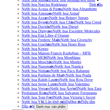
Nước hoa Missoni
Nước hoa Montale
Nến thơm
Nước hoa Narciso Rodriguez
Tinh dầu
Nước hoa Acqua di Parma
Nước hoa Afnan
thơm
Nước hoa Amouage
Nước hoa Armaf
Nước hoa Azzaro
Nước hoa Britney Spears
Nước hoa Byredo
Nước hoa Chloé
Nước hoa Creed
Nước hoa Davidoff
Nước hoa Diesel
Nước hoa Diptyque
Nước hoa Escentric Molecules
Nước hoa Etat Libre d`Orange
Nước hoa Frederic Malle
Nước hoa Givenchy
Nước hoa Guerlain
Nước hoa Hugo Boss
Nước hoa Kenzo
Nước hoa Maison Francis Kurkdjian – MFK
Nước hoa MCM
Nước hoa Montblanc
Nước hoa Moschino
Nước hoa Mugler
Nước hoa Nasomatto
Nước hoa Nautica
Nước hoa Nishane
Nước hoa Paco Rabanne
Nước hoa Parfums de Marly
Nước hoa Prada
Nước hoa Ralph Lauren
Nước hoa Roja Dove
Nước hoa Serge Lutens
Nước hoa Valentino
Nước hoa Versace
Nước hoa Xerjoff
Nước hoa Zara
Profumum Roma
Nước hoa Salvatore Ferragamo
Nước hoa Tom Ford
Nước hoa Victoria’s Secret
Nước hoa YSL
Lăn khử mùi
Dưỡng thể
Sữa tắm
Dầu gội
Danh mục sản phẩm