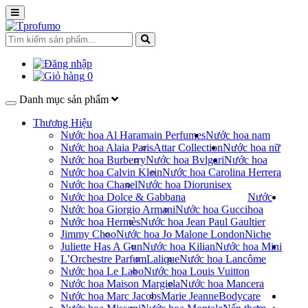
0
Danh mục sản phẩm
Thương Hiệu
Nước hoa Al Haramain Perfumes
Nước hoa nam
Nước hoa Alaia Paris
Attar Collection
Nước hoa nữ
Nước hoa Burberry
Nước hoa Bvlgari
Nước hoa
Nước hoa Calvin Klein
Nước hoa Carolina Herrera
Nước hoa Chanel
Nước hoa Dior
unisex
Nước hoa Dolce & Gabbana
Nước
Nước hoa Giorgio Armani
Nước hoa Gucci
hoa
Nước hoa Hermès
Nước hoa Jean Paul Gaultier
Jimmy Choo
Nước hoa Jo Malone London
Niche
Juliette Has A Gun
Nước hoa Kilian
Nước hoa Mini
L’Orchestre Parfum
Lalique
Nước hoa Lancôme
Nước hoa Le Labo
Nước hoa Louis Vuitton
Nước hoa Maison Margiela
Nước hoa Mancera
Nước hoa Marc Jacobs
Marie Jeanne
Bodycare