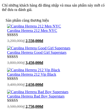
Chỉ những khách hàng đã đăng nhập và mua sản phẩm này mới có
thể đưa ra đánh giá.
Sản phẩm cùng thương hiệu
Carolina Herrera 212 Men NYC
Được xếp
Giá
Giá
3,200,000
₫
2,550,000
₫
hạng
5
sao
gốc
hiện
là:
tại
Carolina Herrera Good Girl Superstars
3,200,000₫.
là:
2,550,000₫.
Được xếp
Giá
Giá
3,800,000
₫
3,450,000
₫
hạng
5
sao
gốc
hiện
là:
tại
Carolina Herrera 212 Vip Black
3,800,000₫.
là:
3,450,000₫.
Được xếp
Giá
Giá
3,400,000
₫
2,650,000
₫
hạng
5
sao
gốc
hiện
là:
tại
Carolina Herrera Bad Boy Superstars
3,400,000₫.
là:
2,650,000₫.
Được xếp
Giá
Giá
3,500,000
₫
2,750,000
₫