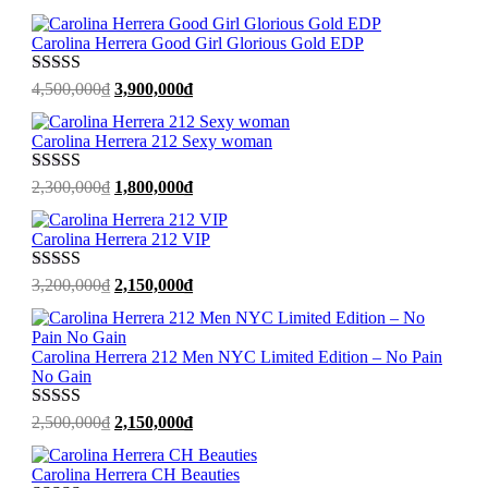
hạng
5
sao
gốc
hiện
là:
tại
Carolina Herrera Good Girl Glorious Gold EDP
4,500,000₫.
là:
3,750,000₫.
Được xếp
Giá
Giá
4,500,000
₫
3,900,000
₫
hạng
5
sao
gốc
hiện
là:
tại
Carolina Herrera 212 Sexy woman
4,500,000₫.
là:
3,900,000₫.
Được xếp
Giá
Giá
2,300,000
₫
1,800,000
₫
hạng
5
sao
gốc
hiện
là:
tại
Carolina Herrera 212 VIP
2,300,000₫.
là:
1,800,000₫.
Được xếp
Giá
Giá
3,200,000
₫
2,150,000
₫
hạng
5
sao
gốc
hiện
là:
tại
3,200,000₫.
là:
Carolina Herrera 212 Men NYC Limited Edition – No Pain
2,150,000₫.
No Gain
Được xếp
Giá
Giá
2,500,000
₫
2,150,000
₫
hạng
5
sao
gốc
hiện
là:
tại
Carolina Herrera CH Beauties
2,500,000₫.
là: