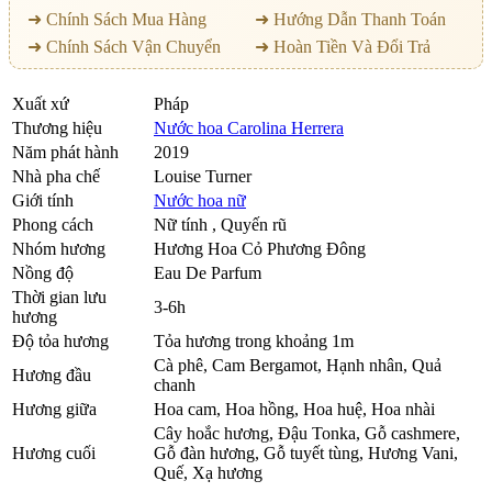
➜ Chính Sách Mua Hàng
➜ Hướng Dẫn Thanh Toán
➜ Chính Sách Vận Chuyển
➜ Hoàn Tiền Và Đổi Trả
Xuất xứ
Pháp
Thương hiệu
Nước hoa Carolina Herrera
Năm phát hành
2019
Nhà pha chế
Louise Turner
Giới tính
Nước hoa nữ
Phong cách
Nữ tính , Quyến rũ
Nhóm hương
Hương Hoa Cỏ Phương Đông
Nồng độ
Eau De Parfum
Thời gian lưu
3-6h
hương
Độ tỏa hương
Tỏa hương trong khoảng 1m
Cà phê
,
Cam Bergamot
,
Hạnh nhân
,
Quả
Hương đầu
chanh
Hương giữa
Hoa cam
,
Hoa hồng
,
Hoa huệ
,
Hoa nhài
Cây hoắc hương
,
Đậu Tonka
,
Gỗ cashmere
,
Hương cuối
Gỗ đàn hương
,
Gỗ tuyết tùng
,
Hương Vani
,
Quế
,
Xạ hương