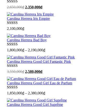
2,150,000₫.
Được xếp
Giá
Giá
2,650,000
₫
2,350,000
₫
hạng
5
sao
gốc
hiện
là:
tại
Carolina Herrera Iris Empire
2,650,000₫.
là:
2,350,000₫.
Được xếp
2,100,000
₫
hạng
5
sao
Carolina Herrera Bad Boy
Được xếp
1,800,000
₫
–
2,190,000
₫
hạng
5
sao
Carolina Herrera Good Girl Fantastic Pink
Được xếp
Giá
Giá
3,550,000
₫
2,580,000
₫
hạng
5
sao
gốc
hiện
là:
tại
Carolina Herrera Good Girl Eau de Parfum
3,550,000₫.
là:
2,580,000₫.
Được xếp
1,850,000
₫
–
2,380,000
₫
hạng
5
sao
Carolina Herrera Good Girl Suprême