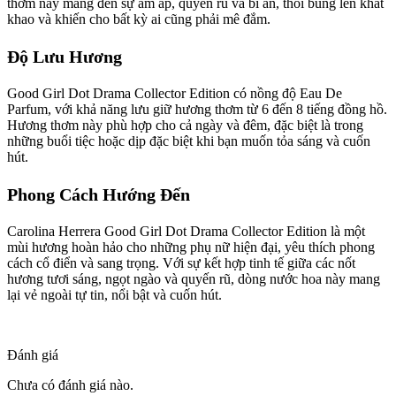
thơm này mang đến sự ấm áp, quyến rũ và bí ẩn, thổi bùng lên khát
khao và khiến cho bất kỳ ai cũng phải mê đắm.
Độ Lưu Hương
Good Girl Dot Drama Collector Edition có nồng độ Eau De
Parfum, với khả năng lưu giữ hương thơm từ 6 đến 8 tiếng đồng hồ.
Hương thơm này phù hợp cho cả ngày và đêm, đặc biệt là trong
những buổi tiệc hoặc dịp đặc biệt khi bạn muốn tỏa sáng và cuốn
hút.
Phong Cách Hướng Đến
Carolina Herrera Good Girl Dot Drama Collector Edition là một
mùi hương hoàn hảo cho những phụ nữ hiện đại, yêu thích phong
cách cổ điển và sang trọng. Với sự kết hợp tinh tế giữa các nốt
hương tươi sáng, ngọt ngào và quyến rũ, dòng nước hoa này mang
lại vẻ ngoài tự tin, nổi bật và cuốn hút.
Đánh giá
Chưa có đánh giá nào.