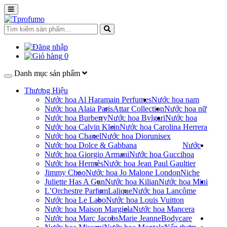
0
Danh mục sản phẩm
Thương Hiệu
Nước hoa Al Haramain Perfumes
Nước hoa nam
Nước hoa Alaia Paris
Attar Collection
Nước hoa nữ
Nước hoa Burberry
Nước hoa Bvlgari
Nước hoa
Nước hoa Calvin Klein
Nước hoa Carolina Herrera
Nước hoa Chanel
Nước hoa Dior
unisex
Nước hoa Dolce & Gabbana
Nước
Nước hoa Giorgio Armani
Nước hoa Gucci
hoa
Nước hoa Hermès
Nước hoa Jean Paul Gaultier
Jimmy Choo
Nước hoa Jo Malone London
Niche
Juliette Has A Gun
Nước hoa Kilian
Nước hoa Mini
L’Orchestre Parfum
Lalique
Nước hoa Lancôme
Nước hoa Le Labo
Nước hoa Louis Vuitton
Nước hoa Maison Margiela
Nước hoa Mancera
Nước hoa Marc Jacobs
Marie Jeanne
Bodycare