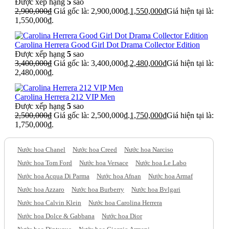
Được xếp hạng
5
sao
2,900,000
₫
Giá gốc là: 2,900,000₫.
1,550,000
₫
Giá hiện tại là:
1,550,000₫.
Carolina Herrera Good Girl Dot Drama Collector Edition
Được xếp hạng
5
sao
3,400,000
₫
Giá gốc là: 3,400,000₫.
2,480,000
₫
Giá hiện tại là:
2,480,000₫.
Carolina Herrera 212 VIP Men
Được xếp hạng
5
sao
2,500,000
₫
Giá gốc là: 2,500,000₫.
1,750,000
₫
Giá hiện tại là:
1,750,000₫.
Nước hoa Chanel
Nước hoa Creed
Nước hoa Narciso
Nước hoa Tom Ford
Nước hoa Versace
Nước hoa Le Labo
Nước hoa Acqua Di Parma
Nước hoa Afnan
Nước hoa Armaf
Nước hoa Azzaro
Nước hoa Burberry
Nước hoa Bvlgari
Nước hoa Calvin Klein
Nước hoa Carolina Herrera
Nước hoa Dolce & Gabbana
Nước hoa Dior