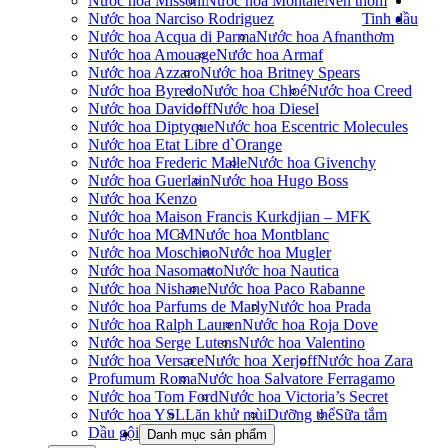
Nước hoa Missoni
Nước hoa Montale
Nến thơm
Nước hoa Narciso Rodriguez
Tinh dầu
Nước hoa Acqua di Parma
Nước hoa Afnan
thơm
Nước hoa Amouage
Nước hoa Armaf
Nước hoa Azzaro
Nước hoa Britney Spears
Nước hoa Byredo
Nước hoa Chloé
Nước hoa Creed
Nước hoa Davidoff
Nước hoa Diesel
Nước hoa Diptyque
Nước hoa Escentric Molecules
Nước hoa Etat Libre d`Orange
Nước hoa Frederic Malle
Nước hoa Givenchy
Nước hoa Guerlain
Nước hoa Hugo Boss
Nước hoa Kenzo
Nước hoa Maison Francis Kurkdjian – MFK
Nước hoa MCM
Nước hoa Montblanc
Nước hoa Moschino
Nước hoa Mugler
Nước hoa Nasomatto
Nước hoa Nautica
Nước hoa Nishane
Nước hoa Paco Rabanne
Nước hoa Parfums de Marly
Nước hoa Prada
Nước hoa Ralph Lauren
Nước hoa Roja Dove
Nước hoa Serge Lutens
Nước hoa Valentino
Nước hoa Versace
Nước hoa Xerjoff
Nước hoa Zara
Profumum Roma
Nước hoa Salvatore Ferragamo
Nước hoa Tom Ford
Nước hoa Victoria’s Secret
Nước hoa YSL
Lăn khử mùi
Dưỡng thể
Sữa tắm
Dầu gội
Danh mục sản phẩm