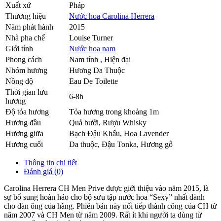
Xuất xứ
Pháp
Thương hiệu
Nước hoa Carolina Herrera
Năm phát hành
2015
Nhà pha chế
Louise Turner
Giới tính
Nước hoa nam
Phong cách
Nam tính , Hiện đại
Nhóm hương
Hương Da Thuộc
Nồng độ
Eau De Toilette
Thời gian lưu
6-8h
hương
Độ tỏa hương
Tỏa hương trong khoảng 1m
Hương đầu
Quả bưởi
,
Rượu Whisky
Hương giữa
Bạch Đậu Khấu
,
Hoa Lavender
Hương cuối
Da thuộc
,
Đậu Tonka
,
Hương gỗ
Thông tin chi tiết
Đánh giá (0)
Carolina Herrera CH Men Prive được giới thiệu vào năm 2015, là
sự bổ sung hoàn hảo cho bộ sưu tập nước hoa “Sexy” nhất dành
cho đàn ông của hãng. Phiên bản này nối tiếp thành công của CH từ
năm 2007 và CH Men từ năm 2009. Rất ít khi người ta dùng từ