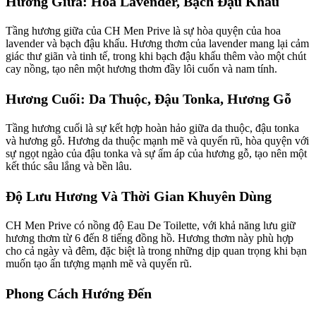
Hương Giữa: Hoa Lavender, Bạch Đậu Khấu
Tầng hương giữa của CH Men Prive là sự hòa quyện của hoa
lavender và bạch đậu khấu. Hương thơm của lavender mang lại cảm
giác thư giãn và tinh tế, trong khi bạch đậu khấu thêm vào một chút
cay nồng, tạo nên một hương thơm đầy lôi cuốn và nam tính.
Hương Cuối: Da Thuộc, Đậu Tonka, Hương Gỗ
Tầng hương cuối là sự kết hợp hoàn hảo giữa da thuộc, đậu tonka
và hương gỗ. Hương da thuộc mạnh mẽ và quyến rũ, hòa quyện với
sự ngọt ngào của đậu tonka và sự ấm áp của hương gỗ, tạo nên một
kết thúc sâu lắng và bền lâu.
Độ Lưu Hương Và Thời Gian Khuyên Dùng
CH Men Prive có nồng độ Eau De Toilette, với khả năng lưu giữ
hương thơm từ 6 đến 8 tiếng đồng hồ. Hương thơm này phù hợp
cho cả ngày và đêm, đặc biệt là trong những dịp quan trọng khi bạn
muốn tạo ấn tượng mạnh mẽ và quyến rũ.
Phong Cách Hướng Đến