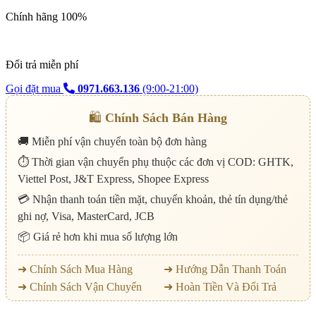
Chính hãng 100%
Đổi trả miễn phí
Gọi đặt mua
0971.663.136
(9:00-21:00)
🛍️
Chính Sách Bán Hàng
🚚 Miễn phí vận chuyển toàn bộ đơn hàng
⏱️ Thời gian vận chuyển phụ thuộc các đơn vị COD: GHTK,
Viettel Post, J&T Express, Shopee Express
💳 Nhận thanh toán tiền mặt, chuyển khoản, thẻ tín dụng/thẻ
ghi nợ, Visa, MasterCard, JCB
📦 Giá rẻ hơn khi mua số lượng lớn
➜ Chính Sách Mua Hàng
➜ Hướng Dẫn Thanh Toán
➜ Chính Sách Vận Chuyển
➜ Hoàn Tiền Và Đổi Trả