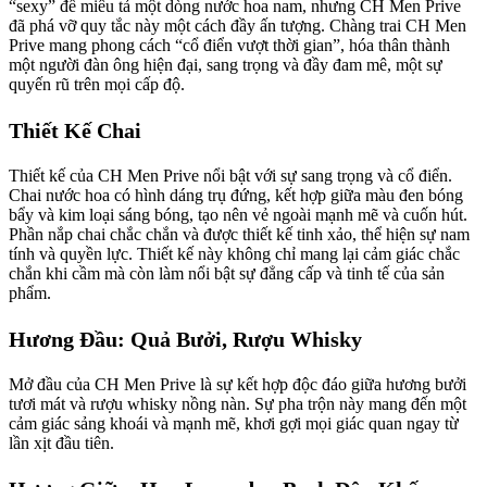
“sexy” để miêu tả một dòng nước hoa nam, nhưng CH Men Prive
đã phá vỡ quy tắc này một cách đầy ấn tượng. Chàng trai CH Men
Prive mang phong cách “cổ điển vượt thời gian”, hóa thân thành
một người đàn ông hiện đại, sang trọng và đầy đam mê, một sự
quyến rũ trên mọi cấp độ.
Thiết Kế Chai
Thiết kế của CH Men Prive nổi bật với sự sang trọng và cổ điển.
Chai nước hoa có hình dáng trụ đứng, kết hợp giữa màu đen bóng
bẩy và kim loại sáng bóng, tạo nên vẻ ngoài mạnh mẽ và cuốn hút.
Phần nắp chai chắc chắn và được thiết kế tinh xảo, thể hiện sự nam
tính và quyền lực. Thiết kế này không chỉ mang lại cảm giác chắc
chắn khi cầm mà còn làm nổi bật sự đẳng cấp và tinh tế của sản
phẩm.
Hương Đầu: Quả Bưởi, Rượu Whisky
Mở đầu của CH Men Prive là sự kết hợp độc đáo giữa hương bưởi
tươi mát và rượu whisky nồng nàn. Sự pha trộn này mang đến một
cảm giác sảng khoái và mạnh mẽ, khơi gợi mọi giác quan ngay từ
lần xịt đầu tiên.