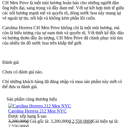
CH Men Prive là một mùi hương hoàn hảo cho những người đàn
ông hiện đại, sang trọng và đầy đam mê. Với sự kết hợp tinh tế giữa
các nốt hương mạnh mẽ và quyến rũ, dòng nước hoa này mang lại
vẻ ngoài tự tin, nổi bật và không kém phần lôi cuốn.
Carolina Herrera CH Men Prive không chỉ là một mùi hương, mà
còn là biểu tượng của sự nam tính và quyến rũ. Với thiết kế độc đáo
và hương thơm đầy ấn tượng, CH Men Prive đã chinh phục trái tim
của nhiều tín đồ nước hoa trên khắp thế giới.
Đánh giá
Chưa có đánh giá nào.
Chỉ những khách hàng đã đăng nhập và mua sản phẩm này mới có
thể đưa ra đánh giá.
Sản phẩm cùng thương hiệu
Carolina Herrera 212 Men NYC
Được xếp hạng
5
sao
3,200,000
₫
Giá gốc là: 3,200,000₫.
2,550,000
₫
Giá hiện tại là:
2,550,000₫.