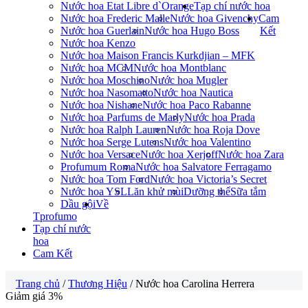
Nước hoa Etat Libre d`Orange
Tạp chí nước hoa
Nước hoa Frederic Malle
Nước hoa Givenchy
Cam
Nước hoa Guerlain
Nước hoa Hugo Boss
Kết
Nước hoa Kenzo
Nước hoa Maison Francis Kurkdjian – MFK
Nước hoa MCM
Nước hoa Montblanc
Nước hoa Moschino
Nước hoa Mugler
Nước hoa Nasomatto
Nước hoa Nautica
Nước hoa Nishane
Nước hoa Paco Rabanne
Nước hoa Parfums de Marly
Nước hoa Prada
Nước hoa Ralph Lauren
Nước hoa Roja Dove
Nước hoa Serge Lutens
Nước hoa Valentino
Nước hoa Versace
Nước hoa Xerjoff
Nước hoa Zara
Profumum Roma
Nước hoa Salvatore Ferragamo
Nước hoa Tom Ford
Nước hoa Victoria’s Secret
Nước hoa YSL
Lăn khử mùi
Dưỡng thể
Sữa tắm
Dầu gội
Về
Tprofumo
Tạp chí nước
hoa
Cam Kết
Trang chủ
/
Thương Hiệu
/ Nước hoa Carolina Herrera
Giảm giá 3%