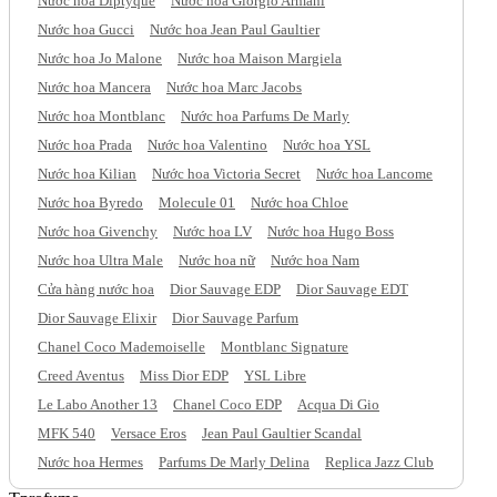
Nước hoa Diptyque
Nước hoa Giorgio Armani
Nước hoa Gucci
Nước hoa Jean Paul Gaultier
Nước hoa Jo Malone
Nước hoa Maison Margiela
Nước hoa Mancera
Nước hoa Marc Jacobs
Nước hoa Montblanc
Nước hoa Parfums De Marly
Nước hoa Prada
Nước hoa Valentino
Nước hoa YSL
Nước hoa Kilian
Nước hoa Victoria Secret
Nước hoa Lancome
Nước hoa Byredo
Molecule 01
Nước hoa Chloe
Nước hoa Givenchy
Nước hoa LV
Nước hoa Hugo Boss
Nước hoa Ultra Male
Nước hoa nữ
Nước hoa Nam
Cửa hàng nước hoa
Dior Sauvage EDP
Dior Sauvage EDT
Dior Sauvage Elixir
Dior Sauvage Parfum
Chanel Coco Mademoiselle
Montblanc Signature
Creed Aventus
Miss Dior EDP
YSL Libre
Le Labo Another 13
Chanel Coco EDP
Acqua Di Gio
MFK 540
Versace Eros
Jean Paul Gaultier Scandal
Nước hoa Hermes
Parfums De Marly Delina
Replica Jazz Club