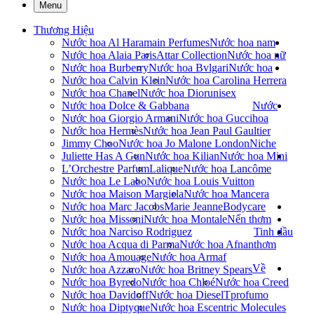
Menu
Thương Hiệu
Nước hoa Al Haramain Perfumes
Nước hoa nam
Nước hoa Alaia Paris
Attar Collection
Nước hoa nữ
Nước hoa Burberry
Nước hoa Bvlgari
Nước hoa
Nước hoa Calvin Klein
Nước hoa Carolina Herrera
Nước hoa Chanel
Nước hoa Dior
unisex
Nước hoa Dolce & Gabbana
Nước
Nước hoa Giorgio Armani
Nước hoa Gucci
hoa
Nước hoa Hermès
Nước hoa Jean Paul Gaultier
Jimmy Choo
Nước hoa Jo Malone London
Niche
Juliette Has A Gun
Nước hoa Kilian
Nước hoa Mini
L’Orchestre Parfum
Lalique
Nước hoa Lancôme
Nước hoa Le Labo
Nước hoa Louis Vuitton
Nước hoa Maison Margiela
Nước hoa Mancera
Nước hoa Marc Jacobs
Marie Jeanne
Bodycare
Nước hoa Missoni
Nước hoa Montale
Nến thơm
Nước hoa Narciso Rodriguez
Tinh dầu
Nước hoa Acqua di Parma
Nước hoa Afnan
thơm
Nước hoa Amouage
Nước hoa Armaf
Về
Nước hoa Azzaro
Nước hoa Britney Spears
Nước hoa Byredo
Nước hoa Chloé
Nước hoa Creed
Nước hoa Davidoff
Nước hoa Diesel
Tprofumo
Nước hoa Diptyque
Nước hoa Escentric Molecules