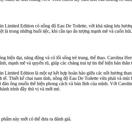
Limited Edition có nồng độ Eau De Toilette, với khả năng lưu hương
t là trong những buổi tiệc, khi cần tạo ấn tượng mạnh mẽ và cuốn hút.
g hiện đại, năng động và có lối sống trẻ trung, thể thao. Carolina
h, mạnh mẽ và quyến rũ, giúp các chàng trai tự tin thể hiện bản thân
Limited Edition là một sự kết hợp hoàn hảo giữa các nốt hương thanh
 tế. Thiết kế chai nam tính, nồng độ Eau De Toilette vừa phải và mù
ời đàn ông muốn thể hiện phong cách và bản lĩnh của mình. Với Car
hành trình đầy thú vị và mới mẻ.
phẩm này mới có thể đưa ra đánh giá.