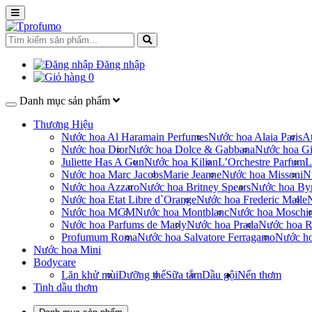
Đăng nhập
0
Danh mục sản phẩm
Thương Hiệu
Nước hoa Al Haramain Perfumes
Nước hoa Alaia Paris
At
Nước hoa Dior
Nước hoa Dolce & Gabbana
Nước hoa Gi
Juliette Has A Gun
Nước hoa Kilian
L’Orchestre Parfum
L
Nước hoa Marc Jacobs
Marie Jeanne
Nước hoa Missoni
N
Nước hoa Azzaro
Nước hoa Britney Spears
Nước hoa By
Nước hoa Etat Libre d`Orange
Nước hoa Frederic Malle
Nước hoa MCM
Nước hoa Montblanc
Nước hoa Moschi
Nước hoa Parfums de Marly
Nước hoa Prada
Nước hoa R
Profumum Roma
Nước hoa Salvatore Ferragamo
Nước h
Nước hoa Mini
Bodycare
Lăn khử mùi
Dưỡng thể
Sữa tắm
Dầu gội
Nến thơm
Tinh dầu thơm