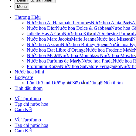
Danh mục sản phẩm
Menu
Thương Hiệu
Nước hoa Al Haramain Perfumes
Nước hoa Alaia Paris
At
Nước hoa Dior
Nước hoa Dolce & Gabbana
Nước hoa Gi
Juliette Has A Gun
Nước hoa Kilian
L’Orchestre Parfum
L
Nước hoa Marc Jacobs
Marie Jeanne
Nước hoa Missoni
N
Nước hoa Azzaro
Nước hoa Britney Spears
Nước hoa By
Nước hoa Etat Libre d`Orange
Nước hoa Frederic Malle
Nước hoa MCM
Nước hoa Montblanc
Nước hoa Moschi
Nước hoa Parfums de Marly
Nước hoa Prada
Nước hoa R
Profumum Roma
Nước hoa Salvatore Ferragamo
Nước h
Nước hoa Mini
Bodycare
Lăn khử mùi
Dưỡng thể
Sữa tắm
Dầu gội
Nến thơm
Tinh dầu thơm
Về Tprofumo
Tạp chí nước hoa
Cam Kết
Về Tprofumo
Tạp chí nước hoa
Cam Kết