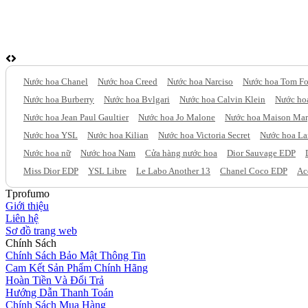
Nước hoa Chanel
Nước hoa Creed
Nước hoa Narciso
Nước hoa Tom Fo
Nước hoa Burberry
Nước hoa Bvlgari
Nước hoa Calvin Klein
Nước hoa
Nước hoa Jean Paul Gaultier
Nước hoa Jo Malone
Nước hoa Maison Mar
Nước hoa YSL
Nước hoa Kilian
Nước hoa Victoria Secret
Nước hoa L
Nước hoa nữ
Nước hoa Nam
Cửa hàng nước hoa
Dior Sauvage EDP
Miss Dior EDP
YSL Libre
Le Labo Another 13
Chanel Coco EDP
Ac
Tprofumo
Giới thiệu
Liên hệ
Sơ đồ trang web
Chính Sách
Chính Sách Bảo Mật Thông Tin
Cam Kết Sản Phẩm Chính Hãng
Hoàn Tiền Và Đổi Trả
Hướng Dẫn Thanh Toán
Chính Sách Mua Hàng