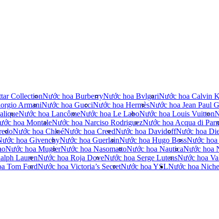
tar Collection
Nước hoa Burberry
Nước hoa Bvlgari
Nước hoa Calvin K
orgio Armani
Nước hoa Gucci
Nước hoa Hermès
Nước hoa Jean Paul Ga
alique
Nước hoa Lancôme
Nước hoa Le Labo
Nước hoa Louis Vuitton
N
ước hoa Montale
Nước hoa Narciso Rodriguez
Nước hoa Acqua di Par
redo
Nước hoa Chloé
Nước hoa Creed
Nước hoa Davidoff
Nước hoa Die
Nước hoa Givenchy
Nước hoa Guerlain
Nước hoa Hugo Boss
Nước hoa
no
Nước hoa Mugler
Nước hoa Nasomatto
Nước hoa Nautica
Nước hoa 
alph Lauren
Nước hoa Roja Dove
Nước hoa Serge Lutens
Nước hoa Val
oa Tom Ford
Nước hoa Victoria’s Secret
Nước hoa YSL
Nước hoa Nich