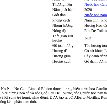
Thương hiệu
Nước hoa Caro
Năm phát hành
2020
Giới tính
Nước hoa nam
Phong cách
Nam tính , Ph
Nhóm hương
Hương Hoa C
Nồng độ
Eau De Toilett
Thời gian lưu
3-6h
hương
Độ tỏa hương
Tỏa hương tro
Hương đầu
Cỏ cắt khúc
,
L
Hương giữa
Cây dành dàn
Hương cuối
Gỗ đàn hương
o Pain No Gain Limited Edition được thương hiệu nước hoa Carolin
0. Với hương hoa cỏ và nồng độ Eau De Toilette, dòng nước hoa này t
và lối sống trẻ trung, năng động. Được tạo ra bởi Alberto Morillas, R
hông kém phần nam tính.