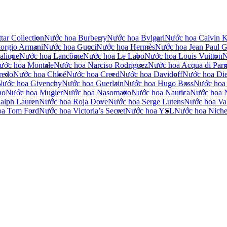
tar Collection
Nước hoa Burberry
Nước hoa Bvlgari
Nước hoa Calvin K
orgio Armani
Nước hoa Gucci
Nước hoa Hermès
Nước hoa Jean Paul Ga
alique
Nước hoa Lancôme
Nước hoa Le Labo
Nước hoa Louis Vuitton
N
ước hoa Montale
Nước hoa Narciso Rodriguez
Nước hoa Acqua di Par
redo
Nước hoa Chloé
Nước hoa Creed
Nước hoa Davidoff
Nước hoa Die
Nước hoa Givenchy
Nước hoa Guerlain
Nước hoa Hugo Boss
Nước hoa
no
Nước hoa Mugler
Nước hoa Nasomatto
Nước hoa Nautica
Nước hoa 
alph Lauren
Nước hoa Roja Dove
Nước hoa Serge Lutens
Nước hoa Val
oa Tom Ford
Nước hoa Victoria’s Secret
Nước hoa YSL
Nước hoa Nich