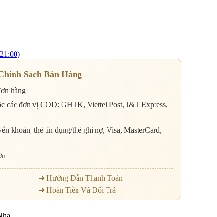
21:00)
Chính Sách Bán Hàng
đơn hàng
ộc các đơn vị COD: GHTK, Viettel Post, J&T Express,
ển khoản, thẻ tín dụng/thẻ ghi nợ, Visa, MasterCard,
ớn
➜ Hướng Dẫn Thanh Toán
➜ Hoàn Tiền Và Đổi Trả
Nha