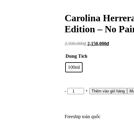
Carolina Herre
Edition – No Pa
Giá
Giá
2,500,000
₫
2,150,000
₫
gốc
hiện
là:
tại
Dung Tích
2,500,000₫.
là:
2,150,000₫.
100ml
Carolina
-
+
Thêm vào giỏ hàng
Mu
Herrera
212
Men
NYC
Freeship toàn quốc
Limited
Edition
-
No