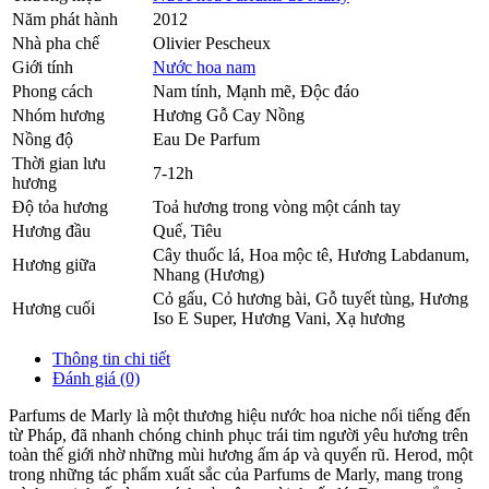
Năm phát hành
2012
Nhà pha chế
Olivier Pescheux
Giới tính
Nước hoa nam
Phong cách
Nam tính, Mạnh mẽ, Độc đáo
Nhóm hương
Hương Gỗ Cay Nồng
Nồng độ
Eau De Parfum
Thời gian lưu
7-12h
hương
Độ tỏa hương
Toả hương trong vòng một cánh tay
Hương đầu
Quế
,
Tiêu
Cây thuốc lá
,
Hoa mộc tê
,
Hương Labdanum
,
Hương giữa
Nhang (Hương)
Cỏ gấu
,
Cỏ hương bài
,
Gỗ tuyết tùng
,
Hương
Hương cuối
Iso E Super
,
Hương Vani
,
Xạ hương
Thông tin chi tiết
Đánh giá (0)
Parfums de Marly là một thương hiệu nước hoa niche nổi tiếng đến
từ Pháp, đã nhanh chóng chinh phục trái tim người yêu hương trên
toàn thế giới nhờ những mùi hương ấm áp và quyến rũ. Herod, một
trong những tác phẩm xuất sắc của Parfums de Marly, mang trong