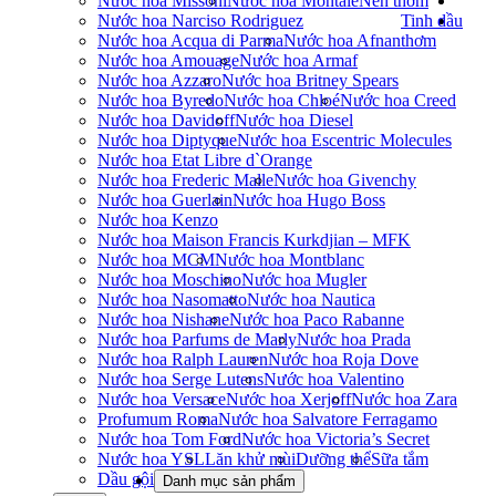
Nước hoa Missoni
Nước hoa Montale
Nến thơm
Nước hoa Narciso Rodriguez
Tinh dầu
Nước hoa Acqua di Parma
Nước hoa Afnan
thơm
Nước hoa Amouage
Nước hoa Armaf
Nước hoa Azzaro
Nước hoa Britney Spears
Nước hoa Byredo
Nước hoa Chloé
Nước hoa Creed
Nước hoa Davidoff
Nước hoa Diesel
Nước hoa Diptyque
Nước hoa Escentric Molecules
Nước hoa Etat Libre d`Orange
Nước hoa Frederic Malle
Nước hoa Givenchy
Nước hoa Guerlain
Nước hoa Hugo Boss
Nước hoa Kenzo
Nước hoa Maison Francis Kurkdjian – MFK
Nước hoa MCM
Nước hoa Montblanc
Nước hoa Moschino
Nước hoa Mugler
Nước hoa Nasomatto
Nước hoa Nautica
Nước hoa Nishane
Nước hoa Paco Rabanne
Nước hoa Parfums de Marly
Nước hoa Prada
Nước hoa Ralph Lauren
Nước hoa Roja Dove
Nước hoa Serge Lutens
Nước hoa Valentino
Nước hoa Versace
Nước hoa Xerjoff
Nước hoa Zara
Profumum Roma
Nước hoa Salvatore Ferragamo
Nước hoa Tom Ford
Nước hoa Victoria’s Secret
Nước hoa YSL
Lăn khử mùi
Dưỡng thể
Sữa tắm
Dầu gội
Danh mục sản phẩm