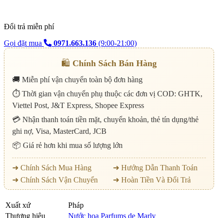
Đổi trả miễn phí
Gọi đặt mua
0971.663.136
(9:00-21:00)
🛍️
Chính Sách Bán Hàng
🚚 Miễn phí vận chuyển toàn bộ đơn hàng
⏱️ Thời gian vận chuyển phụ thuộc các đơn vị COD: GHTK,
Viettel Post, J&T Express, Shopee Express
💳 Nhận thanh toán tiền mặt, chuyển khoản, thẻ tín dụng/thẻ
ghi nợ, Visa, MasterCard, JCB
📦 Giá rẻ hơn khi mua số lượng lớn
➜ Chính Sách Mua Hàng
➜ Hướng Dẫn Thanh Toán
➜ Chính Sách Vận Chuyển
➜ Hoàn Tiền Và Đổi Trả
Xuất xứ
Pháp
Thương hiệu
Nước hoa Parfums de Marly