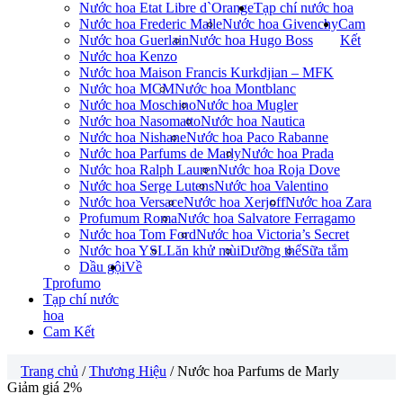
Nước hoa Etat Libre d`Orange
Tạp chí nước hoa
Nước hoa Frederic Malle
Nước hoa Givenchy
Cam
Nước hoa Guerlain
Nước hoa Hugo Boss
Kết
Nước hoa Kenzo
Nước hoa Maison Francis Kurkdjian – MFK
Nước hoa MCM
Nước hoa Montblanc
Nước hoa Moschino
Nước hoa Mugler
Nước hoa Nasomatto
Nước hoa Nautica
Nước hoa Nishane
Nước hoa Paco Rabanne
Nước hoa Parfums de Marly
Nước hoa Prada
Nước hoa Ralph Lauren
Nước hoa Roja Dove
Nước hoa Serge Lutens
Nước hoa Valentino
Nước hoa Versace
Nước hoa Xerjoff
Nước hoa Zara
Profumum Roma
Nước hoa Salvatore Ferragamo
Nước hoa Tom Ford
Nước hoa Victoria’s Secret
Nước hoa YSL
Lăn khử mùi
Dưỡng thể
Sữa tắm
Dầu gội
Về
Tprofumo
Tạp chí nước
hoa
Cam Kết
Trang chủ
/
Thương Hiệu
/ Nước hoa Parfums de Marly
Giảm giá 2%