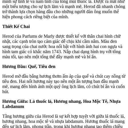
mình sự tinh tế và nam tính của tông mùi thuốc lá. Được ra mắt như
một biểu tượng cho sự lịch lãm và mạnh mẽ, Herod đã nhanh chóng
trở thành lựa chọn hàng đầu cho những người đàn ông muốn thể
hiện phong cách riêng biệt của mình.
Thiết Kế Chai
Herod của Parfums de Marly được thiết kế với thân chai hình chữ
nhật, các cạnh tròn tạo cảm giác dễ chịu khi cầm nắm. Màu đen
sang trọng của chai nước hoa nổi bật với hình ảnh hai con ngựa và
hình tam giác có khắc năm 1743. Nắp chai dạng hình trụ với tông
màu tối, tạo nên một tổng thể đầy mạnh mẽ và bí ẩn.
Hương Đầu: Quế, Tiêu đen
Herod mở đầu bằng hương thơm ấm áp của quế và chút cay nồng từ
tiêu đen. Hai nốt hương này tạo nên một ấn tượng ban đầu mạnh
mẽ, mang đến hình ảnh một quý ông lịch lãm, có chút bí ẩn và cuốn
hút.
Hương Giữa: Lá thuốc lá, Hương nhang, Hoa Mộc Tê, Nhựa
Labdanum
Tầng hương giữa của Herod là sự kết hợp tuyệt vời giữa lá thuốc lá,
hương nhang, hoa mộc tê và nhựa labdanum. Hương thuốc lá mang
đến sự lịch lãm, phong trần, trong khi hương nhang tạo thêm chiều