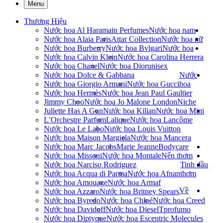
Menu
Thương Hiệu
Nước hoa Al Haramain Perfumes
Nước hoa nam
Nước hoa Alaia Paris
Attar Collection
Nước hoa nữ
Nước hoa Burberry
Nước hoa Bvlgari
Nước hoa
Nước hoa Calvin Klein
Nước hoa Carolina Herrera
Nước hoa Chanel
Nước hoa Dior
unisex
Nước hoa Dolce & Gabbana
Nước
Nước hoa Giorgio Armani
Nước hoa Gucci
hoa
Nước hoa Hermès
Nước hoa Jean Paul Gaultier
Jimmy Choo
Nước hoa Jo Malone London
Niche
Juliette Has A Gun
Nước hoa Kilian
Nước hoa Mini
L’Orchestre Parfum
Lalique
Nước hoa Lancôme
Nước hoa Le Labo
Nước hoa Louis Vuitton
Nước hoa Maison Margiela
Nước hoa Mancera
Nước hoa Marc Jacobs
Marie Jeanne
Bodycare
Nước hoa Missoni
Nước hoa Montale
Nến thơm
Nước hoa Narciso Rodriguez
Tinh dầu
Nước hoa Acqua di Parma
Nước hoa Afnan
thơm
Nước hoa Amouage
Nước hoa Armaf
Về
Nước hoa Azzaro
Nước hoa Britney Spears
Nước hoa Byredo
Nước hoa Chloé
Nước hoa Creed
Nước hoa Davidoff
Nước hoa Diesel
Tprofumo
Nước hoa Diptyque
Nước hoa Escentric Molecules