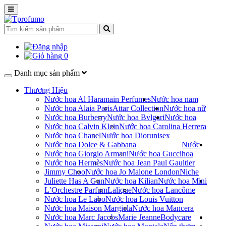
0
Danh mục sản phẩm
Thương Hiệu
Nước hoa Al Haramain Perfumes
Nước hoa nam
Nước hoa Alaia Paris
Attar Collection
Nước hoa nữ
Nước hoa Burberry
Nước hoa Bvlgari
Nước hoa
Nước hoa Calvin Klein
Nước hoa Carolina Herrera
Nước hoa Chanel
Nước hoa Dior
unisex
Nước hoa Dolce & Gabbana
Nước
Nước hoa Giorgio Armani
Nước hoa Gucci
hoa
Nước hoa Hermès
Nước hoa Jean Paul Gaultier
Jimmy Choo
Nước hoa Jo Malone London
Niche
Juliette Has A Gun
Nước hoa Kilian
Nước hoa Mini
L’Orchestre Parfum
Lalique
Nước hoa Lancôme
Nước hoa Le Labo
Nước hoa Louis Vuitton
Nước hoa Maison Margiela
Nước hoa Mancera
Nước hoa Marc Jacobs
Marie Jeanne
Bodycare