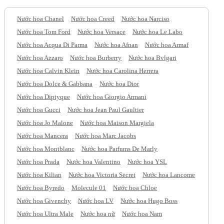
Nước hoa Chanel
Nước hoa Creed
Nước hoa Narciso
Nước hoa Tom Ford
Nước hoa Versace
Nước hoa Le Labo
Nước hoa Acqua Di Parma
Nước hoa Afnan
Nước hoa Armaf
Nước hoa Azzaro
Nước hoa Burberry
Nước hoa Bvlgari
Nước hoa Calvin Klein
Nước hoa Carolina Herrera
Nước hoa Dolce & Gabbana
Nước hoa Dior
Nước hoa Diptyque
Nước hoa Giorgio Armani
Nước hoa Gucci
Nước hoa Jean Paul Gaultier
Nước hoa Jo Malone
Nước hoa Maison Margiela
Nước hoa Mancera
Nước hoa Marc Jacobs
Nước hoa Montblanc
Nước hoa Parfums De Marly
Nước hoa Prada
Nước hoa Valentino
Nước hoa YSL
Nước hoa Kilian
Nước hoa Victoria Secret
Nước hoa Lancome
Nước hoa Byredo
Molecule 01
Nước hoa Chloe
Nước hoa Givenchy
Nước hoa LV
Nước hoa Hugo Boss
Nước hoa Ultra Male
Nước hoa nữ
Nước hoa Nam