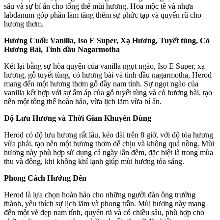
sâu và sự bí ẩn cho tổng thể mùi hương. Hoa mộc tê và nhựa
labdanum góp phần làm tăng thêm sự phức tạp và quyến rũ cho
hương thơm.
Hương Cuối: Vanilla, Iso E Super, Xạ Hương, Tuyết tùng, Cỏ
Hương Bài, Tinh dầu Nagarmotha
Kết lại bằng sự hòa quyện của vanilla ngọt ngào, Iso E Super, xạ
hương, gỗ tuyết tùng, cỏ hương bài và tinh dầu nagarmotha, Herod
mang đến một hương thơm gỗ đầy nam tính. Sự ngọt ngào của
vanilla kết hợp với sự ấm áp của gỗ tuyết tùng và cỏ hương bài, tạo
nên một tổng thể hoàn hảo, vừa lịch lãm vừa bí ẩn.
Độ Lưu Hương và Thời Gian Khuyên Dùng
Herod có độ lưu hương rất lâu, kéo dài trên 8 giờ, với độ tỏa hương
vừa phải, tạo nên một hương thơm dễ chịu và không quá nồng. Mùi
hương này phù hợp sử dụng cả ngày lẫn đêm, đặc biệt là trong mùa
thu và đông, khi không khí lạnh giúp mùi hương tỏa sáng.
Phong Cách Hướng Đến
Herod là lựa chọn hoàn hảo cho những người đàn ông trưởng
thành, yêu thích sự lịch lãm và phong trần. Mùi hương này mang
đến một vẻ đẹp nam tính, quyến rũ và có chiều sâu, phù hợp cho