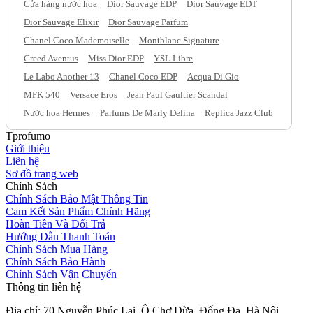
Cửa hàng nước hoa
Dior Sauvage EDP
Dior Sauvage EDT
Dior Sauvage Elixir
Dior Sauvage Parfum
Chanel Coco Mademoiselle
Montblanc Signature
Creed Aventus
Miss Dior EDP
YSL Libre
Le Labo Another 13
Chanel Coco EDP
Acqua Di Gio
MFK 540
Versace Eros
Jean Paul Gaultier Scandal
Nước hoa Hermes
Parfums De Marly Delina
Replica Jazz Club
Tprofumo
Giới thiệu
Liên hệ
Sơ đồ trang web
Chính Sách
Chính Sách Bảo Mật Thông Tin
Cam Kết Sản Phẩm Chính Hãng
Hoàn Tiền Và Đổi Trả
Hướng Dẫn Thanh Toán
Chính Sách Mua Hàng
Chính Sách Bảo Hành
Chính Sách Vận Chuyển
Thông tin liên hệ
Địa chỉ: 70 Nguyễn Phúc Lai, Ô Chợ Dừa, Đống Đa, Hà Nội