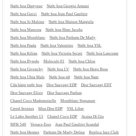
Nước hoa Diptyque
Nước hoa Giorgio Armani
Nước hoa Gucci
Nước hoa Jean Paul Gaultier
Nước hoa Jo Malone
Nước hoa Maison Margiela
Nước hoa Mancera
Nước hoa Marc Jacobs
Nước hoa Montblanc
Nước hoa Parfums De Marly
Nước hoa Prada
Nước hoa Valentino
Nước hoa YSL
Nước hoa Kilian
Nước hoa Victoria Secret
Nước hoa Lancome
Nước hoa Byredo
Molecule 01
Nước hoa Chloe
Nước hoa Givenchy
Nước hoa LV
Nước hoa Hugo Boss
Nước hoa Ultra Male
Nước hoa nữ
Nước hoa Nam
Cửa hàng nước hoa
Dior Sauvage EDP
Dior Sauvage EDT
Dior Sauvage Elixir
Dior Sauvage Parfum
Chanel Coco Mademoiselle
Montblanc Signature
Creed Aventus
Miss Dior EDP
YSL Libre
Le Labo Another 13
Chanel Coco EDP
Acqua Di Gio
MFK 540
Versace Eros
Jean Paul Gaultier Scandal
Nước hoa Hermes
Parfums De Marly Delina
Replica Jazz Club