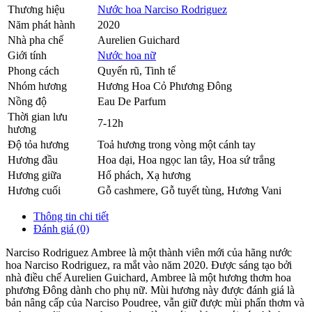
Thương hiệu
Nước hoa Narciso Rodriguez
Năm phát hành
2020
Nhà pha chế
Aurelien Guichard
Giới tính
Nước hoa nữ
Phong cách
Quyến rũ, Tinh tế
Nhóm hương
Hương Hoa Cỏ Phương Đông
Nồng độ
Eau De Parfum
Thời gian lưu
7-12h
hương
Độ tỏa hương
Toả hương trong vòng một cánh tay
Hương đầu
Hoa dại
,
Hoa ngọc lan tây
,
Hoa sứ trắng
Hương giữa
Hổ phách
,
Xạ hương
Hương cuối
Gỗ cashmere
,
Gỗ tuyết tùng
,
Hương Vani
Thông tin chi tiết
Đánh giá (0)
Narciso Rodriguez Ambree là một thành viên mới của hãng nước
hoa Narciso Rodriguez, ra mắt vào năm 2020. Được sáng tạo bởi
nhà điều chế Aurelien Guichard, Ambree là một hương thơm hoa
phương Đông dành cho phụ nữ. Mùi hương này được đánh giá là
bản nâng cấp của Narciso Poudree, vẫn giữ được mùi phấn thơm và