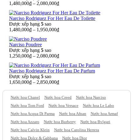
1,480,000
₫
–
2,080,000
₫
Narciso Rodriguez For Her Eau De Toilette
Được xếp hạng
5
sao
1,480,000
₫
–
1,950,000
₫
Narciso Poudree
Được xếp hạng
5
sao
1,250,000
₫
–
2,080,000
₫
Narciso Rodriguez For Her Eau De Parfum
Được xếp hạng
5
sao
1,650,000
₫
–
2,850,000
₫
Nước hoa Chanel
Nước hoa Creed
Nước hoa Narciso
Nước hoa Tom Ford
Nước hoa Versace
Nước hoa Le Labo
Nước hoa Acqua Di Parma
Nước hoa Afnan
Nước hoa Armaf
Nước hoa Azzaro
Nước hoa Burberry
Nước hoa Bvlgari
Nước hoa Calvin Klein
Nước hoa Carolina Herrera
Nước hoa Dolce & Gabbana
Nước hoa Dior