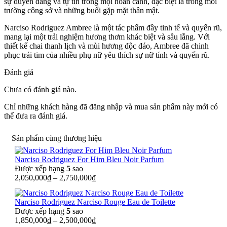
sự duyên dáng và tự tin trong mọi hoàn cảnh, đặc biệt là trong môi
trường công sở và những buổi gặp mặt thân mật.
Narciso Rodriguez Ambree là một tác phẩm đầy tinh tế và quyến rũ,
mang lại một trải nghiệm hương thơm khác biệt và sâu lắng. Với
thiết kế chai thanh lịch và mùi hương độc đáo, Ambree đã chinh
phục trái tim của nhiều phụ nữ yêu thích sự nữ tính và quyến rũ.
Đánh giá
Chưa có đánh giá nào.
Chỉ những khách hàng đã đăng nhập và mua sản phẩm này mới có
thể đưa ra đánh giá.
Sản phẩm cùng thương hiệu
Narciso Rodriguez For Him Bleu Noir Parfum
Được xếp hạng
5
sao
2,050,000
₫
–
2,750,000
₫
Narciso Rodriguez Narciso Rouge Eau de Toilette
Được xếp hạng
5
sao
1,850,000
₫
–
2,500,000
₫