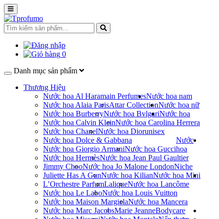
0
Danh mục sản phẩm
Thương Hiệu
Nước hoa Al Haramain Perfumes
Nước hoa nam
Nước hoa Alaia Paris
Attar Collection
Nước hoa nữ
Nước hoa Burberry
Nước hoa Bvlgari
Nước hoa
Nước hoa Calvin Klein
Nước hoa Carolina Herrera
Nước hoa Chanel
Nước hoa Dior
unisex
Nước hoa Dolce & Gabbana
Nước
Nước hoa Giorgio Armani
Nước hoa Gucci
hoa
Nước hoa Hermès
Nước hoa Jean Paul Gaultier
Jimmy Choo
Nước hoa Jo Malone London
Niche
Juliette Has A Gun
Nước hoa Kilian
Nước hoa Mini
L’Orchestre Parfum
Lalique
Nước hoa Lancôme
Nước hoa Le Labo
Nước hoa Louis Vuitton
Nước hoa Maison Margiela
Nước hoa Mancera
Nước hoa Marc Jacobs
Marie Jeanne
Bodycare