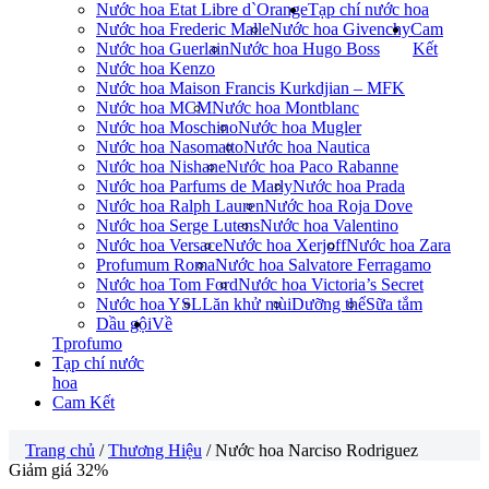
Nước hoa Etat Libre d`Orange
Tạp chí nước hoa
Nước hoa Frederic Malle
Nước hoa Givenchy
Cam
Nước hoa Guerlain
Nước hoa Hugo Boss
Kết
Nước hoa Kenzo
Nước hoa Maison Francis Kurkdjian – MFK
Nước hoa MCM
Nước hoa Montblanc
Nước hoa Moschino
Nước hoa Mugler
Nước hoa Nasomatto
Nước hoa Nautica
Nước hoa Nishane
Nước hoa Paco Rabanne
Nước hoa Parfums de Marly
Nước hoa Prada
Nước hoa Ralph Lauren
Nước hoa Roja Dove
Nước hoa Serge Lutens
Nước hoa Valentino
Nước hoa Versace
Nước hoa Xerjoff
Nước hoa Zara
Profumum Roma
Nước hoa Salvatore Ferragamo
Nước hoa Tom Ford
Nước hoa Victoria’s Secret
Nước hoa YSL
Lăn khử mùi
Dưỡng thể
Sữa tắm
Dầu gội
Về
Tprofumo
Tạp chí nước
hoa
Cam Kết
Trang chủ
/
Thương Hiệu
/ Nước hoa Narciso Rodriguez
Giảm giá 32%