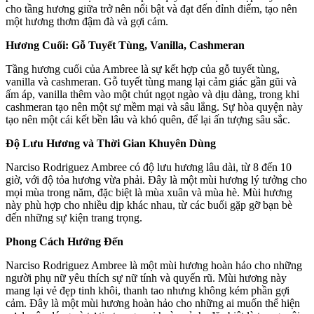
cho tầng hương giữa trở nên nổi bật và đạt đến đỉnh điểm, tạo nên
một hương thơm đậm đà và gợi cảm.
Hương Cuối: Gỗ Tuyết Tùng, Vanilla, Cashmeran
Tầng hương cuối của Ambree là sự kết hợp của gỗ tuyết tùng,
vanilla và cashmeran. Gỗ tuyết tùng mang lại cảm giác gần gũi và
ấm áp, vanilla thêm vào một chút ngọt ngào và dịu dàng, trong khi
cashmeran tạo nên một sự mềm mại và sâu lắng. Sự hòa quyện này
tạo nên một cái kết bền lâu và khó quên, để lại ấn tượng sâu sắc.
Độ Lưu Hương và Thời Gian Khuyên Dùng
Narciso Rodriguez Ambree có độ lưu hương lâu dài, từ 8 đến 10
giờ, với độ tỏa hương vừa phải. Đây là một mùi hương lý tưởng cho
mọi mùa trong năm, đặc biệt là mùa xuân và mùa hè. Mùi hương
này phù hợp cho nhiều dịp khác nhau, từ các buổi gặp gỡ bạn bè
đến những sự kiện trang trọng.
Phong Cách Hướng Đến
Narciso Rodriguez Ambree là một mùi hương hoàn hảo cho những
người phụ nữ yêu thích sự nữ tính và quyến rũ. Mùi hương này
mang lại vẻ đẹp tinh khôi, thanh tao nhưng không kém phần gợi
cảm. Đây là một mùi hương hoàn hảo cho những ai muốn thể hiện