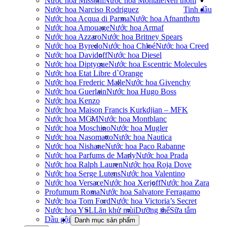
Nước hoa Missoni
Nước hoa Montale
Nến thơm
Nước hoa Narciso Rodriguez
Tinh dầu
Nước hoa Acqua di Parma
Nước hoa Afnan
thơm
Nước hoa Amouage
Nước hoa Armaf
Nước hoa Azzaro
Nước hoa Britney Spears
Nước hoa Byredo
Nước hoa Chloé
Nước hoa Creed
Nước hoa Davidoff
Nước hoa Diesel
Nước hoa Diptyque
Nước hoa Escentric Molecules
Nước hoa Etat Libre d`Orange
Nước hoa Frederic Malle
Nước hoa Givenchy
Nước hoa Guerlain
Nước hoa Hugo Boss
Nước hoa Kenzo
Nước hoa Maison Francis Kurkdjian – MFK
Nước hoa MCM
Nước hoa Montblanc
Nước hoa Moschino
Nước hoa Mugler
Nước hoa Nasomatto
Nước hoa Nautica
Nước hoa Nishane
Nước hoa Paco Rabanne
Nước hoa Parfums de Marly
Nước hoa Prada
Nước hoa Ralph Lauren
Nước hoa Roja Dove
Nước hoa Serge Lutens
Nước hoa Valentino
Nước hoa Versace
Nước hoa Xerjoff
Nước hoa Zara
Profumum Roma
Nước hoa Salvatore Ferragamo
Nước hoa Tom Ford
Nước hoa Victoria’s Secret
Nước hoa YSL
Lăn khử mùi
Dưỡng thể
Sữa tắm
Dầu gội
Danh mục sản phẩm