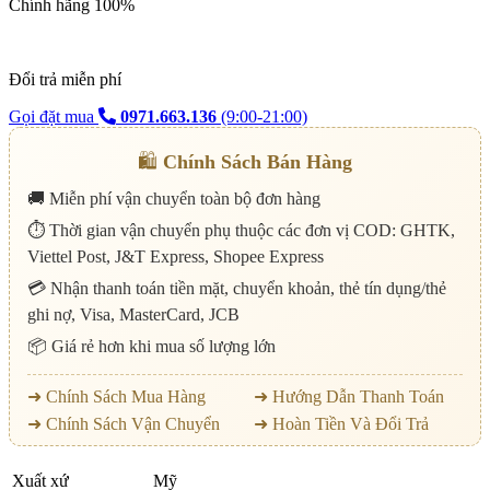
Chính hãng 100%
Đổi trả miễn phí
Gọi đặt mua
0971.663.136
(9:00-21:00)
🛍️
Chính Sách Bán Hàng
🚚 Miễn phí vận chuyển toàn bộ đơn hàng
⏱️ Thời gian vận chuyển phụ thuộc các đơn vị COD: GHTK,
Viettel Post, J&T Express, Shopee Express
💳 Nhận thanh toán tiền mặt, chuyển khoản, thẻ tín dụng/thẻ
ghi nợ, Visa, MasterCard, JCB
📦 Giá rẻ hơn khi mua số lượng lớn
➜ Chính Sách Mua Hàng
➜ Hướng Dẫn Thanh Toán
➜ Chính Sách Vận Chuyển
➜ Hoàn Tiền Và Đổi Trả
Xuất xứ
Mỹ