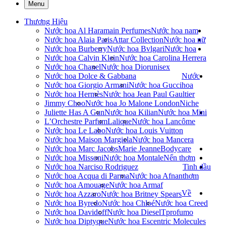
Menu
Thương Hiệu
Nước hoa Al Haramain Perfumes
Nước hoa nam
Nước hoa Alaia Paris
Attar Collection
Nước hoa nữ
Nước hoa Burberry
Nước hoa Bvlgari
Nước hoa
Nước hoa Calvin Klein
Nước hoa Carolina Herrera
Nước hoa Chanel
Nước hoa Dior
unisex
Nước hoa Dolce & Gabbana
Nước
Nước hoa Giorgio Armani
Nước hoa Gucci
hoa
Nước hoa Hermès
Nước hoa Jean Paul Gaultier
Jimmy Choo
Nước hoa Jo Malone London
Niche
Juliette Has A Gun
Nước hoa Kilian
Nước hoa Mini
L’Orchestre Parfum
Lalique
Nước hoa Lancôme
Nước hoa Le Labo
Nước hoa Louis Vuitton
Nước hoa Maison Margiela
Nước hoa Mancera
Nước hoa Marc Jacobs
Marie Jeanne
Bodycare
Nước hoa Missoni
Nước hoa Montale
Nến thơm
Nước hoa Narciso Rodriguez
Tinh dầu
Nước hoa Acqua di Parma
Nước hoa Afnan
thơm
Nước hoa Amouage
Nước hoa Armaf
Về
Nước hoa Azzaro
Nước hoa Britney Spears
Nước hoa Byredo
Nước hoa Chloé
Nước hoa Creed
Nước hoa Davidoff
Nước hoa Diesel
Tprofumo
Nước hoa Diptyque
Nước hoa Escentric Molecules