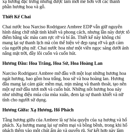
xạ hương đặc trưng nhưng được làm mới mẻ hơn với các thành
phần hương hoa và gỗ.
Thiết Kế Chai
Chai nước hoa Narciso Rodriguez Ambree EDP vẫn giữ nguyên
hình dáng chữ nhật tinh khiết và phong cách, nhưng lần này được tô
điểm bằng sắc màu cam rực rỡ và bí ẩn. Thiết kế này không chỉ
mang lại sự thanh lịch mà còn thể hiện vẻ đẹp rạng rỡ và gợi cảm
của người phụ nữ. Chai nước hoa như một viên ngọc sáng dưới ánh
nắng mặt trời, đầy lôi cuốn và cuốn hút.
Hương Đầu: Hoa Trắng, Hoa Sứ, Hoa Hoàng Lan
Narciso Rodriguez Ambree mở đầu với một loạt những hương hoa
ngát hương, bao gồm hoa trắng, hoa sứ và hoa hoàng lan. Hương
đầu mang lại cảm giác mềm mại, mịn màng và thanh thoát, tạo nên
một sự mở đầu tươi mới và cuốn hút. Những nốt hương hoa này
như những điệu múa của mùa xuân, đem lại sự thanh khiết và nữ
tính cho người sử dụng.
Hương Giữa: Xạ Hương, Hổ Phách
Tầng hương giữa của Ambree là sự hòa quyện của xạ hương và hổ
phách. Xạ hương mang lại sự mềm mại và bồng bềnh, trong khi hổ
phách thêm vào một chút ấm áp và quyến rũ. Sự kết hợp này làm