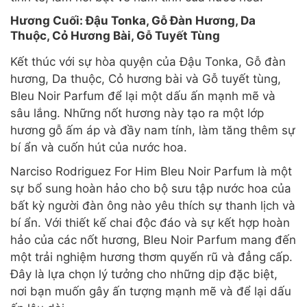
Hương Cuối: Đậu Tonka, Gỗ Đàn Hương, Da
Thuộc, Cỏ Hương Bài, Gỗ Tuyết Tùng
Kết thúc với sự hòa quyện của Đậu Tonka, Gỗ đàn
hương, Da thuộc, Cỏ hương bài và Gỗ tuyết tùng,
Bleu Noir Parfum để lại một dấu ấn mạnh mẽ và
sâu lắng. Những nốt hương này tạo ra một lớp
hương gỗ ấm áp và đầy nam tính, làm tăng thêm sự
bí ẩn và cuốn hút của nước hoa.
Narciso Rodriguez For Him Bleu Noir Parfum là một
sự bổ sung hoàn hảo cho bộ sưu tập nước hoa của
bất kỳ người đàn ông nào yêu thích sự thanh lịch và
bí ẩn. Với thiết kế chai độc đáo và sự kết hợp hoàn
hảo của các nốt hương, Bleu Noir Parfum mang đến
một trải nghiệm hương thơm quyến rũ và đẳng cấp.
Đây là lựa chọn lý tưởng cho những dịp đặc biệt,
nơi bạn muốn gây ấn tượng mạnh mẽ và để lại dấu