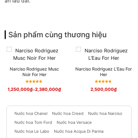
ấn lâu dài.
Sản phẩm cùng thương hiệu
Narciso Rodriguez Musc
Narciso Rodriguez L’Eau For
Noir For Her
Her
Được xếp
Được xếp
1,250,000
₫
–
2,380,000
₫
2,500,000
₫
hạng
5
hạng
5
sao
sao
Nước hoa Chanel
Nước hoa Creed
Nước hoa Narciso
Nước hoa Tom Ford
Nước hoa Versace
Nước hoa Le Labo
Nước hoa Acqua Di Parma