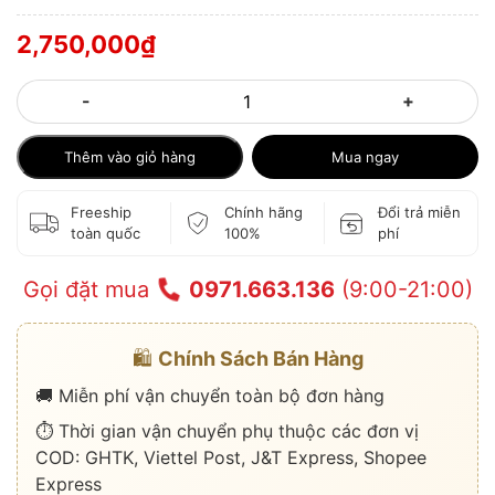
2,750,000
₫
-
+
Thêm vào giỏ hàng
Mua ngay
Freeship
Chính hãng
Đổi trả miễn
toàn quốc
100%
phí
Gọi đặt mua
0971.663.136
(9:00-21:00)
🛍️
Chính Sách Bán Hàng
🚚 Miễn phí vận chuyển toàn bộ đơn hàng
⏱️ Thời gian vận chuyển phụ thuộc các đơn vị
COD: GHTK, Viettel Post, J&T Express, Shopee
Express