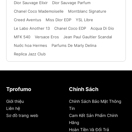
Dior Sauvage Elixir
Dior Sauvage Parfum
Chanel Coco Mademoiselle
Montblanc Signature
Creed Aventus
Miss Dior EDP
YSL Libre
Le Labo Another 13
Chanel Coco EDP
Acqua Di Gio
MFK 540
Versace Eros
Jean Paul Gaultier Scandal
Nước hoa Hermes
Parfums De Marly Delina
Replica Jazz Club
Tprofumo
Chính Sách
Giới thiệu
Chính Sách Bảo Mật Thông
Liên hệ
Tin
Sơ đồ trang web
Cam Kết Sản Phẩm Chính
Hãng
Hoàn Tiền Và Đổi Trả