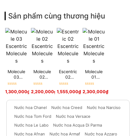
Sản phẩm cùng thương hiệu
Molecule
Molecule
Escentric
Molecule
03
02
02
01
Escentric
Escentric
Escentric
Escentric
Molecules
Molecules
Molecules
Molecules
Được xếp
Được xếp
Được xếp
Được xếp
1,300,000
₫
2,200,000
₫
1,555,000
₫
2,300,000
₫
hạng
5
sao
hạng
5
sao
hạng
5
sao
hạng
5
sao
Nước hoa Chanel
Nước hoa Creed
Nước hoa Narciso
Nước hoa Tom Ford
Nước hoa Versace
Nước hoa Le Labo
Nước hoa Acqua Di Parma
Nước hoa Afnan
Nước hoa Armaf
Nước hoa Azzaro