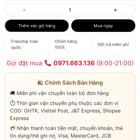
-
+
Thêm vào giỏ hàng
Mua ngay
Freeship toàn
Chính hãng
Đổi trả miễn phí
quốc
100%
Gọi đặt mua
0971.663.136
(9:00-21:00)
🛍️
Chính Sách Bán Hàng
🚚 Miễn phí vận chuyển toàn bộ đơn hàng
⏱️ Thời gian vận chuyển phụ thuộc các đơn vị
COD: GHTK, Viettel Post, J&T Express, Shopee
Express
💳 Nhận thanh toán tiền mặt, chuyển khoản, thẻ
tín dụng/thẻ ghi nợ, Visa, MasterCard, JCB