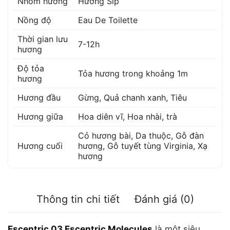
Nhóm hương
Hương Síp
Nồng độ
Eau De Toilette
Thời gian lưu
7-12h
hương
Độ tỏa
Tỏa hương trong khoảng 1m
hương
Hương đầu
Gừng
,
Quả chanh xanh
,
Tiêu
Hương giữa
Hoa diên vĩ
,
Hoa nhài
,
trà
Cỏ hương bài
,
Da thuộc
,
Gỗ đàn
Hương cuối
hương
,
Gỗ tuyết tùng Virginia
,
Xạ
hương
Thông tin chi tiết
Đánh giá (0)
Escentric 03 Escentric Molecules
là một siêu