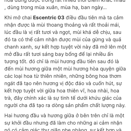
, dùng trong mùa xuân, mùa hạ, ban ngày…
Khi mở chai
Escentric 03
điều đầu tiên mà ta cảm
nhận được là mùi thoang thoảng và rất thoải mái,
lúc đầu là vị rất tươi và ngọt, mùi khá dễ chịu, sau
đó ta có thể cảm nhận được mùi của gừng và quả
chanh xanh, sự kết hợp tuyệt vời này đã mở lên một
mở đầu rất tươi sáng bay bổng để lại nhiều ấn
tượng tốt. đó chỉ là mùi hương đầu tiên sau đó là
đến mùi hương giữa một mùi hương hòa quyện giữa
các loại hoa từ thiên nhiên, những bông hoa thơm
ngát đã tạo nên hương vị độc đáo và cuốn hút, sự
kết hợp tuyệt vời giữa hoa thiên vĩ, hoa nhài, hoa
trà, đây chính xác là sự tinh tế dưới khứu giác của
người cha đã tạo ra dòng sản phẩm chất lượng này.
Hai hương đầu và hương giữa ở bên trên chỉ là một
sự khởi đầu nhưng đã làm cho những ai cảm nhận
nó có cảm giác thư giãn nhẹ nhàng, sự kết hợp và