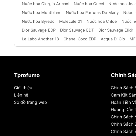
Nước hoa Giorgio Armani
Nước hoa Gucci
Nước hoa Jean
Nước hoa Montblanc
Nước hoa Parfums De Marly
Nước 
Nước hoa Byredo
Molecule 01
Nước hoa Chloe
Nước h
Dior Sauvage EDP
Dior Sauvage EDT
Dior Sauvage Elixir
Le Labo Another 13
Chanel Coco EDP
Acqua Di Gio
MF
Tprofumo
Chính Sá
Giới thiệu
Chính Sách 
Liên hệ
Cam Kết Sả
Sơ đồ trang web
Hoàn Tiền Và
Hướng Dẫn 
Chính Sách
Chính Sách 
Chính Sách 