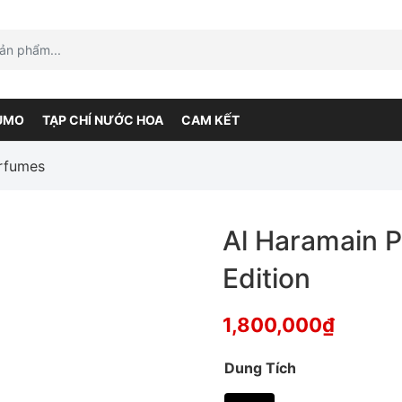
UMO
TẠP CHÍ NƯỚC HOA
CAM KẾT
rfumes
Al Haramain 
Edition
1,800,000
₫
Dung Tích