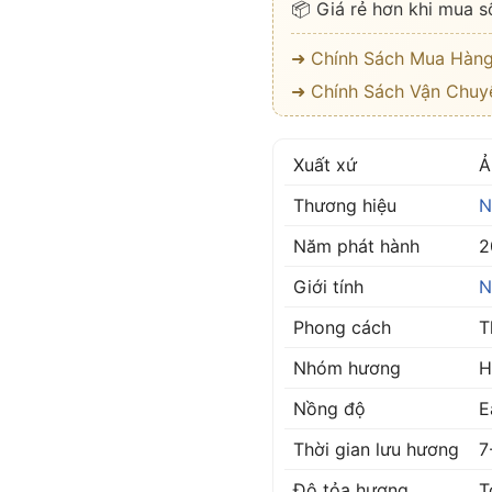
📦 Giá rẻ hơn khi mua s
➜ Chính Sách Mua Hàn
➜ Chính Sách Vận Chuy
Xuất xứ
Ả
Thương hiệu
N
Năm phát hành
2
Giới tính
N
Phong cách
T
Nhóm hương
H
Nồng độ
E
Thời gian lưu hương
7
Độ tỏa hương
T