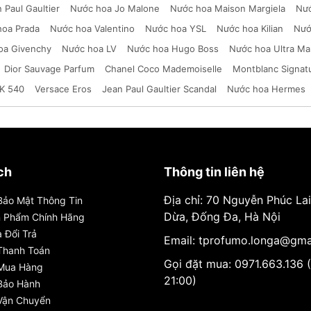
 Paul Gaultier
Nước hoa Jo Malone
Nước hoa Maison Margiela
Nướ
hoa Prada
Nước hoa Valentino
Nước hoa YSL
Nước hoa Kilian
Nướ
oa Givenchy
Nước hoa LV
Nước hoa Hugo Boss
Nước hoa Ultra Ma
Dior Sauvage Parfum
Chanel Coco Mademoiselle
Montblanc Signat
K 540
Versace Eros
Jean Paul Gaultier Scandal
Nước hoa Hermes
ch
Thông tin liên hệ
Địa chỉ: 70 Nguyễn Phúc La
Bảo Mật Thông Tin
Dừa, Đống Đa, Hà Nội
n Phẩm Chính Hãng
 Đổi Trả
Email: tprofumo.longa@gma
Thanh Toán
Gọi đặt mua: 0971.663.136 
 Mua Hàng
21:00)
Bảo Hành
Vận Chuyển