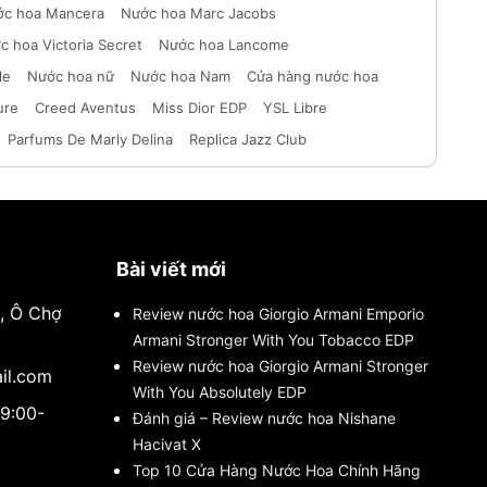
c hoa Mancera
Nước hoa Marc Jacobs
c hoa Victoria Secret
Nước hoa Lancome
le
Nước hoa nữ
Nước hoa Nam
Cửa hàng nước hoa
ure
Creed Aventus
Miss Dior EDP
YSL Libre
Parfums De Marly Delina
Replica Jazz Club
Bài viết mới
i, Ô Chợ
Review nước hoa Giorgio Armani Emporio
Armani Stronger With You Tobacco EDP
Review nước hoa Giorgio Armani Stronger
il.com
With You Absolutely EDP
(9:00-
Đánh giá – Review nước hoa Nishane
Hacivat X
Top 10 Cửa Hàng Nước Hoa Chính Hãng