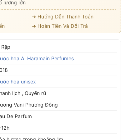
ố lượng lớn
g
➜ Hướng Dẫn Thanh Toán
ển
➜ Hoàn Tiền Và Đổi Trả
 Rập
ước hoa Al Haramain Perfumes
018
ước hoa unisex
hanh lịch , Quyến rũ
ương Vani Phương Đông
au De Parfum
-12h
ỏa hương trong khoảng 1m