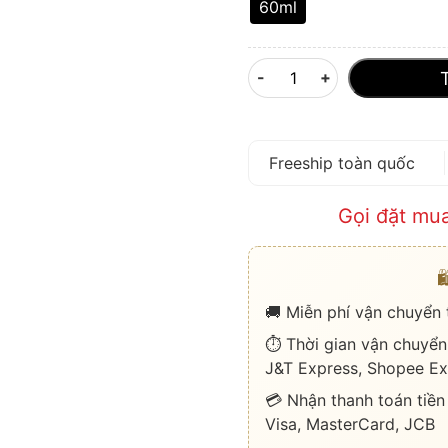
60ml
-
+
Freeship toàn quốc
Gọi đặt mu

🚚 Miễn phí vận chuyển
⏱️ Thời gian vận chuyển
J&T Express, Shopee Ex
💳 Nhận thanh toán tiền
Visa, MasterCard, JCB