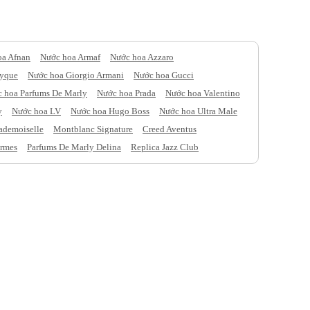
oa Afnan
Nước hoa Armaf
Nước hoa Azzaro
tyque
Nước hoa Giorgio Armani
Nước hoa Gucci
 hoa Parfums De Marly
Nước hoa Prada
Nước hoa Valentino
y
Nước hoa LV
Nước hoa Hugo Boss
Nước hoa Ultra Male
ademoiselle
Montblanc Signature
Creed Aventus
rmes
Parfums De Marly Delina
Replica Jazz Club