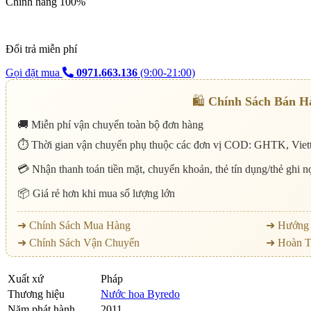
Chính hãng 100%
Đổi trả miễn phí
Gọi đặt mua
0971.663.136
(9:00-21:00)
🛍️
Chính Sách Bán H
🚚 Miễn phí vận chuyển toàn bộ đơn hàng
⏱️ Thời gian vận chuyển phụ thuộc các đơn vị COD: GHTK, Viett
💳 Nhận thanh toán tiền mặt, chuyển khoản, thẻ tín dụng/thẻ ghi 
📦 Giá rẻ hơn khi mua số lượng lớn
➜ Chính Sách Mua Hàng
➜ Hướng 
➜ Chính Sách Vận Chuyển
➜ Hoàn T
Xuất xứ
Pháp
Thương hiệu
Nước hoa Byredo
Năm phát hành
2011