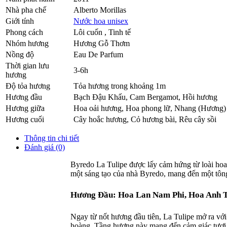
Nhà pha chế
Alberto Morillas
Giới tính
Nước hoa unisex
Phong cách
Lôi cuốn , Tinh tế
Nhóm hương
Hương Gỗ Thơm
Nồng độ
Eau De Parfum
Thời gian lưu
3-6h
hương
Độ tỏa hương
Tỏa hương trong khoảng 1m
Hương đầu
Bạch Đậu Khấu
,
Cam Bergamot
,
Hồi hương
Hương giữa
Hoa oải hương
,
Hoa phong lữ
,
Nhang (Hương)
Hương cuối
Cây hoắc hương
,
Cỏ hương bài
,
Rêu cây sồi
Thông tin chi tiết
Đánh giá (0)
Byredo La Tulipe được lấy cảm hứng từ loài hoa 
một sáng tạo của nhà Byredo, mang đến một tông
Hương Đầu: Hoa Lan Nam Phi, Hoa Anh 
Ngay từ nốt hương đầu tiên, La Tulipe mở ra vớ
hoàng. Tầng hương này mang đến cảm giác tươi m