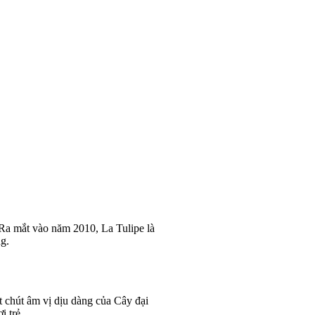
 Ra mắt vào năm 2010, La Tulipe là
g.
t chút âm vị dịu dàng của Cây đại
 trẻ.