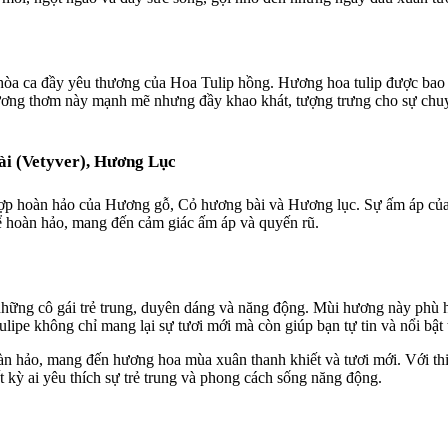
 hòa ca đầy yêu thương của Hoa Tulip hồng. Hương hoa tulip được bao 
Hương thơm này mạnh mẽ nhưng đầy khao khát, tượng trưng cho sự ch
i (vetyver), Hương Lục
 hợp hoàn hảo của Hương gỗ, Cỏ hương bài và Hương lục. Sự ấm áp củ
ể hoàn hảo, mang đến cảm giác ấm áp và quyến rũ.
những cô gái trẻ trung, duyên dáng và năng động. Mùi hương này phù h
ulipe không chỉ mang lại sự tươi mới mà còn giúp bạn tự tin và nổi bật
àn hảo, mang đến hương hoa mùa xuân thanh khiết và tươi mới. Với th
t kỳ ai yêu thích sự trẻ trung và phong cách sống năng động.