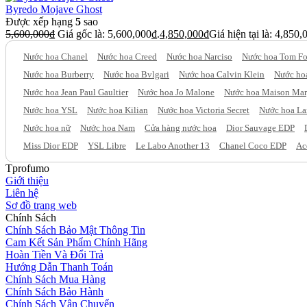
Byredo Mojave Ghost
Được xếp hạng
5
sao
5,600,000
₫
Giá gốc là: 5,600,000₫.
4,850,000
₫
Giá hiện tại là: 4,850,
Nước hoa Chanel
Nước hoa Creed
Nước hoa Narciso
Nước hoa Tom Fo
Nước hoa Burberry
Nước hoa Bvlgari
Nước hoa Calvin Klein
Nước hoa
Nước hoa Jean Paul Gaultier
Nước hoa Jo Malone
Nước hoa Maison Mar
Nước hoa YSL
Nước hoa Kilian
Nước hoa Victoria Secret
Nước hoa L
Nước hoa nữ
Nước hoa Nam
Cửa hàng nước hoa
Dior Sauvage EDP
Miss Dior EDP
YSL Libre
Le Labo Another 13
Chanel Coco EDP
Ac
Tprofumo
Giới thiệu
Liên hệ
Sơ đồ trang web
Chính Sách
Chính Sách Bảo Mật Thông Tin
Cam Kết Sản Phẩm Chính Hãng
Hoàn Tiền Và Đổi Trả
Hướng Dẫn Thanh Toán
Chính Sách Mua Hàng
Chính Sách Bảo Hành
Chính Sách Vận Chuyển