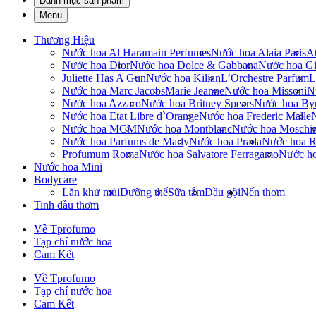
Danh mục sản phẩm
Menu
Thương Hiệu
Nước hoa Al Haramain Perfumes
Nước hoa Alaia Paris
At
Nước hoa Dior
Nước hoa Dolce & Gabbana
Nước hoa Gi
Juliette Has A Gun
Nước hoa Kilian
L’Orchestre Parfum
L
Nước hoa Marc Jacobs
Marie Jeanne
Nước hoa Missoni
N
Nước hoa Azzaro
Nước hoa Britney Spears
Nước hoa By
Nước hoa Etat Libre d`Orange
Nước hoa Frederic Malle
Nước hoa MCM
Nước hoa Montblanc
Nước hoa Moschi
Nước hoa Parfums de Marly
Nước hoa Prada
Nước hoa R
Profumum Roma
Nước hoa Salvatore Ferragamo
Nước h
Nước hoa Mini
Bodycare
Lăn khử mùi
Dưỡng thể
Sữa tắm
Dầu gội
Nến thơm
Tinh dầu thơm
Về Tprofumo
Tạp chí nước hoa
Cam Kết
Về Tprofumo
Tạp chí nước hoa
Cam Kết