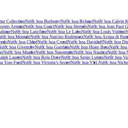
tar Collection
Nước hoa Burberry
Nước hoa Bvlgari
Nước hoa Calvin K
orgio Armani
Nước hoa Gucci
Nước hoa Hermès
Nước hoa Jean Paul Ga
alique
Nước hoa Lancôme
Nước hoa Le Labo
Nước hoa Louis Vuitton
N
ước hoa Montale
Nước hoa Narciso Rodriguez
Nước hoa Acqua di Par
redo
Nước hoa Chloé
Nước hoa Creed
Nước hoa Davidoff
Nước hoa Die
Nước hoa Givenchy
Nước hoa Guerlain
Nước hoa Hugo Boss
Nước hoa
no
Nước hoa Mugler
Nước hoa Nasomatto
Nước hoa Nautica
Nước hoa 
alph Lauren
Nước hoa Roja Dove
Nước hoa Serge Lutens
Nước hoa Val
oa Tom Ford
Nước hoa Victoria’s Secret
Nước hoa YSL
Nước hoa Nich