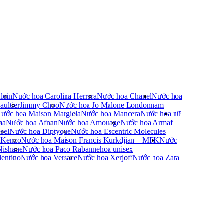
lein
Nước hoa Carolina Herrera
Nước hoa Chanel
Nước hoa
ultier
Jimmy Choo
Nước hoa Jo Malone London
nam
ước hoa Maison Margiela
Nước hoa Mancera
Nước hoa nữ
ma
Nước hoa Afnan
Nước hoa Amouage
Nước hoa Armaf
sel
Nước hoa Diptyque
Nước hoa Escentric Molecules
 Kenzo
Nước hoa Maison Francis Kurkdjian – MFK
Nước
Nishane
Nước hoa Paco Rabanne
hoa unisex
entino
Nước hoa Versace
Nước hoa Xerjoff
Nước hoa Zara
e