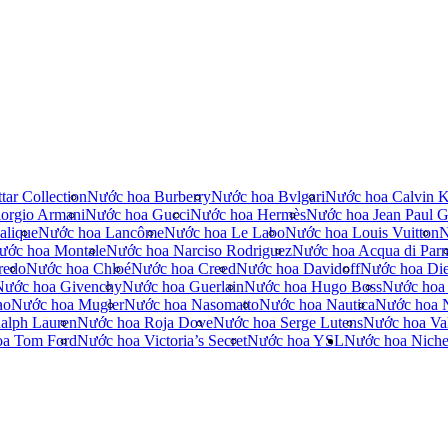
tar Collection
Nước hoa Burberry
Nước hoa Bvlgari
Nước hoa Calvin K
orgio Armani
Nước hoa Gucci
Nước hoa Hermès
Nước hoa Jean Paul Ga
alique
Nước hoa Lancôme
Nước hoa Le Labo
Nước hoa Louis Vuitton
N
ước hoa Montale
Nước hoa Narciso Rodriguez
Nước hoa Acqua di Par
redo
Nước hoa Chloé
Nước hoa Creed
Nước hoa Davidoff
Nước hoa Die
Nước hoa Givenchy
Nước hoa Guerlain
Nước hoa Hugo Boss
Nước hoa
no
Nước hoa Mugler
Nước hoa Nasomatto
Nước hoa Nautica
Nước hoa 
alph Lauren
Nước hoa Roja Dove
Nước hoa Serge Lutens
Nước hoa Val
oa Tom Ford
Nước hoa Victoria’s Secret
Nước hoa YSL
Nước hoa Nich