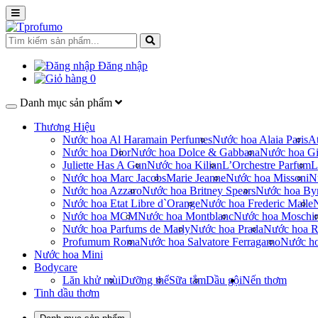
Đăng nhập
0
Danh mục sản phẩm
Thương Hiệu
Nước hoa Al Haramain Perfumes
Nước hoa Alaia Paris
At
Nước hoa Dior
Nước hoa Dolce & Gabbana
Nước hoa Gi
Juliette Has A Gun
Nước hoa Kilian
L’Orchestre Parfum
L
Nước hoa Marc Jacobs
Marie Jeanne
Nước hoa Missoni
N
Nước hoa Azzaro
Nước hoa Britney Spears
Nước hoa By
Nước hoa Etat Libre d`Orange
Nước hoa Frederic Malle
Nước hoa MCM
Nước hoa Montblanc
Nước hoa Moschi
Nước hoa Parfums de Marly
Nước hoa Prada
Nước hoa R
Profumum Roma
Nước hoa Salvatore Ferragamo
Nước h
Nước hoa Mini
Bodycare
Lăn khử mùi
Dưỡng thể
Sữa tắm
Dầu gội
Nến thơm
Tinh dầu thơm