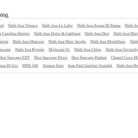
000₫.
rd
Nước hoa Versace
Nước hoa Le Labo
Nước hoa Acqua Di Parma
Nước h
 Carolina Herrera
Nước hoa Dolce & Gabbana
Nước hoa Dior
Nước hoa Dip
giela
Nước hoa Mancera
Nước hoa Marc Jacobs
Nước hoa Montblanc
Nước
ancome
Nước hoa Byredo
Molecule 01
Nước hoa Chloe
Nước hoa Givench
Dior Sauvage EDT
Dior Sauvage Elixir
Dior Sauvage Parfum
Chanel Coco M
qua Di Gio
MFK 540
Versace Eros
Jean Paul Gaultier Scandal
Nước hoa He