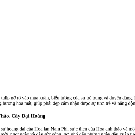
tulip nở rộ vào mùa xuân, biểu tượng của sự trẻ trung và duyên dáng.
 hương hoa mát, giúp phái đẹp cảm nhận được sự tươi trẻ và năng độn
Thảo, Cây Đại Hoàng
i sự hoang dại của Hoa lan Nam Phi, sự e thẹn của Hoa anh thảo và mộ
ới, ngọt ngào và đầy sức sống, gợi nhớ đến những ngày đầu xuân tươi