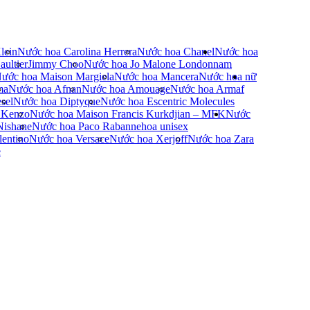
lein
Nước hoa Carolina Herrera
Nước hoa Chanel
Nước hoa
ultier
Jimmy Choo
Nước hoa Jo Malone London
nam
ước hoa Maison Margiela
Nước hoa Mancera
Nước hoa nữ
ma
Nước hoa Afnan
Nước hoa Amouage
Nước hoa Armaf
sel
Nước hoa Diptyque
Nước hoa Escentric Molecules
 Kenzo
Nước hoa Maison Francis Kurkdjian – MFK
Nước
Nishane
Nước hoa Paco Rabanne
hoa unisex
entino
Nước hoa Versace
Nước hoa Xerjoff
Nước hoa Zara
e