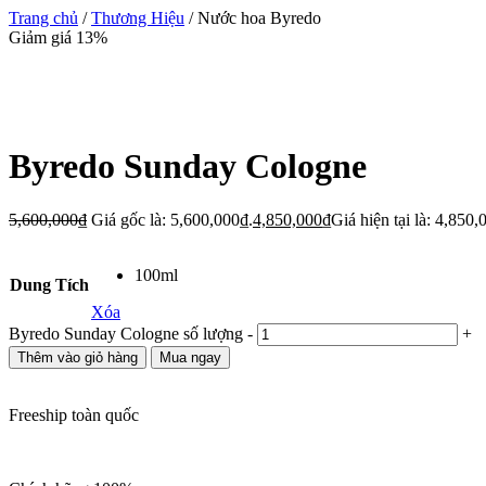
Trang chủ
/
Thương Hiệu
/ Nước hoa Byredo
Giảm giá 13%
Byredo Sunday Cologne
5,600,000
₫
Giá gốc là: 5,600,000₫.
4,850,000
₫
Giá hiện tại là: 4,850,
100ml
Dung Tích
Xóa
Byredo Sunday Cologne số lượng
-
+
Thêm vào giỏ hàng
Mua ngay
Freeship toàn quốc