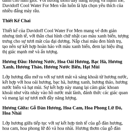
dành cho nam giới. Với hương thơm đầy năng lượng và mạnh mẽ,
Davidoff Cool Water For Men vẫn luôn là lựa chọn yêu thích của
nhiều đấng mày râu.
Thiết Kế Chai
Thiết kế của Davidoff Cool Water For Men mang vẻ đơn giản
nhưng tinh tế, với thân chai hình chữ nhật cao màu xanh biển, tượng
trưng cho sự tươi mát của đại dương. Nắp chai màu đen hình trụ,
tạo nên sự kết hợp hoàn hảo với màu xanh biển, đem lại hiệu ứng
thị giác mạnh mẽ và ấn tượng.
Hương Đầu: Hương Nước, Hoa Oải Hương, Bạc Hà, Hương
Xanh, Hương Thảo, Hương Nước Biển, Hạt Mùi
Lớp hương đầu mở ra với sự tươi mát và sảng khoái từ hương nước,
kết hợp với hoa oải hương, bạc hà, hương xanh, hương thảo, hương
nước biển và hạt mùi. Sự kết hợp này mang lại cảm giác khoan
khoái như vừa nhảy vào hồ nước mát lành, đánh thức các giác quan
và mang lại sự tươi mới đầy năng lượng.
Hương Giữa: Gỗ Đàn Hương, Hoa Cam, Hoa Phong Lữ Đỏ,
Hoa Nhài
Lớp hương giữa tiếp tục với sự kết hợp tinh tế của gỗ đàn hương,
hoa cam, hoa phong lữ đỏ và hoa nhài. Hương thơm của gỗ đàn