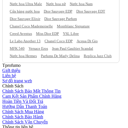
Nước hoa Ultra Male
Nước hoa nữ
Nước hoa Nam
Cửa hàng nước hoa
Dior Sauvage EDP
Dior Sauvage EDT
Dior Sauvage Elixir
Dior Sauvage Parfum
Chanel Coco Mademoiselle
Montblanc Signature
Creed Aventus
Miss Dior EDP
YSL Libre
Le Labo Another 13
Chanel Coco EDP
Acqua Di Gio
MFK 540
Versace Eros
Jean Paul Gaultier Scandal
Nước hoa Hermes
Parfums De Marly Delina
Replica Jazz Club
Tprofumo
Giới thiệu
Liên hệ
Sơ đồ trang web
Chính Sách
Chính Sách Bảo Mật Thông Tin
Cam Kết Sản Phẩm Chính Hãng
Hoàn Tiền Và Đổi Trả
Hướng Dẫn Thanh Toán
Chính Sách Mua Hàng
Chính Sách Bảo Hành
Chính Sách Vận Chuyển
Thông tin liên hệ