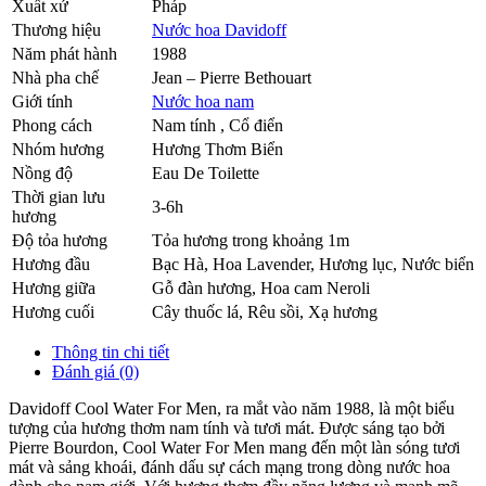
Xuất xứ
Pháp
Thương hiệu
Nước hoa Davidoff
Năm phát hành
1988
Nhà pha chế
Jean – Pierre Bethouart
Giới tính
Nước hoa nam
Phong cách
Nam tính , Cổ điển
Nhóm hương
Hương Thơm Biển
Nồng độ
Eau De Toilette
Thời gian lưu
3-6h
hương
Độ tỏa hương
Tỏa hương trong khoảng 1m
Hương đầu
Bạc Hà
,
Hoa Lavender
,
Hương lục
,
Nước biển
Hương giữa
Gỗ đàn hương
,
Hoa cam Neroli
Hương cuối
Cây thuốc lá
,
Rêu sồi
,
Xạ hương
Thông tin chi tiết
Đánh giá (0)
Davidoff Cool Water For Men, ra mắt vào năm 1988, là một biểu
tượng của hương thơm nam tính và tươi mát. Được sáng tạo bởi
Pierre Bourdon, Cool Water For Men mang đến một làn sóng tươi
mát và sảng khoái, đánh dấu sự cách mạng trong dòng nước hoa