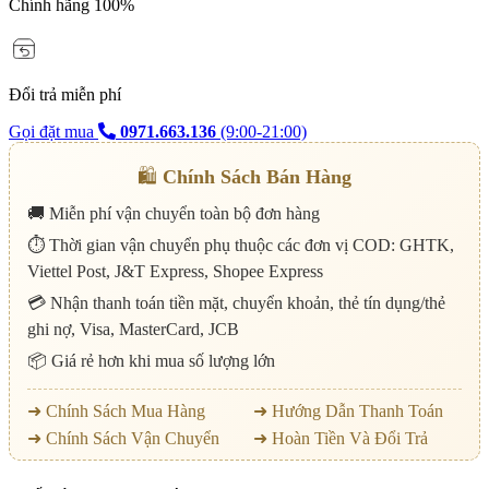
Chính hãng 100%
Đổi trả miễn phí
Gọi đặt mua
0971.663.136
(9:00-21:00)
🛍️
Chính Sách Bán Hàng
🚚 Miễn phí vận chuyển toàn bộ đơn hàng
⏱️ Thời gian vận chuyển phụ thuộc các đơn vị COD: GHTK,
Viettel Post, J&T Express, Shopee Express
💳 Nhận thanh toán tiền mặt, chuyển khoản, thẻ tín dụng/thẻ
ghi nợ, Visa, MasterCard, JCB
📦 Giá rẻ hơn khi mua số lượng lớn
➜ Chính Sách Mua Hàng
➜ Hướng Dẫn Thanh Toán
➜ Chính Sách Vận Chuyển
➜ Hoàn Tiền Và Đổi Trả