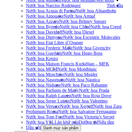
Nước hoa Missoni
Nước hoa Montale
Nến thơm
Nước hoa Narciso Rodriguez
Tinh dầu
Nước hoa Acqua di Parma
Nước hoa Afnan
thơm
Nước hoa Amouage
Nước hoa Armaf
Nước hoa Azzaro
Nước hoa Britney Spears
Nước hoa Byredo
Nước hoa Chloé
Nước hoa Creed
Nước hoa Davidoff
Nước hoa Diesel
Nước hoa Diptyque
Nước hoa Escentric Molecules
Nước hoa Etat Libre d`Orange
Nước hoa Frederic Malle
Nước hoa Givenchy
Nước hoa Guerlain
Nước hoa Hugo Boss
Nước hoa Kenzo
Nước hoa Maison Francis Kurkdjian – MFK
Nước hoa MCM
Nước hoa Montblanc
Nước hoa Moschino
Nước hoa Mugler
Nước hoa Nasomatto
Nước hoa Nautica
Nước hoa Nishane
Nước hoa Paco Rabanne
Nước hoa Parfums de Marly
Nước hoa Prada
Nước hoa Ralph Lauren
Nước hoa Roja Dove
Nước hoa Serge Lutens
Nước hoa Valentino
Nước hoa Versace
Nước hoa Xerjoff
Nước hoa Zara
Profumum Roma
Nước hoa Salvatore Ferragamo
Nước hoa Tom Ford
Nước hoa Victoria’s Secret
Nước hoa YSL
Lăn khử mùi
Dưỡng thể
Sữa tắm
Dầu gội
Danh mục sản phẩm