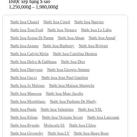
Được xếp hạng
5
sao
1,250,000
₫
–
1,980,000
₫
Nước hoa Chanel
Nước hoa Creed
Nước hoa Narciso
Nước hoa Tom Ford
Nước hoa Versace
Nước hoa Le Labo
Nước hoa Acqua Di Parma
Nước hoa Afnan
Nước hoa Armaf
Nước hoa Azzaro
Nước hoa Burberry
Nước hoa Bvlgari
Nước hoa Calvin Klein
Nước hoa Carolina Herrera
Nước hoa Dolce & Gabbana
Nước hoa Dior
Nước hoa Diptyque
Nước hoa Giorgio Armani
Nước hoa Gucci
Nước hoa Jean Paul Gaultier
Nước hoa Jo Malone
Nước hoa Maison Margiela
Nước hoa Mancera
Nước hoa Marc Jacobs
Nước hoa Montblanc
Nước hoa Parfums De Marly
Nước hoa Prada
Nước hoa Valentino
Nước hoa YSL
Nước hoa Kilian
Nước hoa Victoria Secret
Nước hoa Lancome
Nước hoa Byredo
Molecule 01
Nước hoa Chloe
Nước hoa Givenchy
Nước hoa LV
Nước hoa Hugo Boss