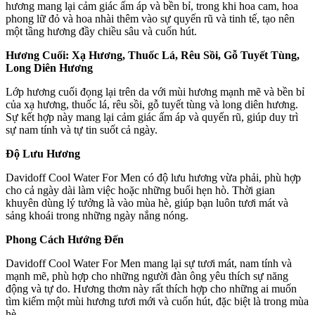
hương mang lại cảm giác ấm áp và bền bỉ, trong khi hoa cam, hoa
phong lữ đỏ và hoa nhài thêm vào sự quyến rũ và tinh tế, tạo nên
một tầng hương đầy chiều sâu và cuốn hút.
Hương Cuối: Xạ Hương, Thuốc Lá, Rêu Sồi, Gỗ Tuyết Tùng,
Long Diên Hương
Lớp hương cuối đọng lại trên da với mùi hương mạnh mẽ và bền bỉ
của xạ hương, thuốc lá, rêu sồi, gỗ tuyết tùng và long diên hương.
Sự kết hợp này mang lại cảm giác ấm áp và quyến rũ, giúp duy trì
sự nam tính và tự tin suốt cả ngày.
Độ Lưu Hương
Davidoff Cool Water For Men có độ lưu hương vừa phải, phù hợp
cho cả ngày dài làm việc hoặc những buổi hẹn hò. Thời gian
khuyên dùng lý tưởng là vào mùa hè, giúp bạn luôn tươi mát và
sảng khoái trong những ngày nắng nóng.
Phong Cách Hướng Đến
Davidoff Cool Water For Men mang lại sự tươi mát, nam tính và
mạnh mẽ, phù hợp cho những người đàn ông yêu thích sự năng
động và tự do. Hương thơm này rất thích hợp cho những ai muốn
tìm kiếm một mùi hương tươi mới và cuốn hút, đặc biệt là trong mùa
hè.