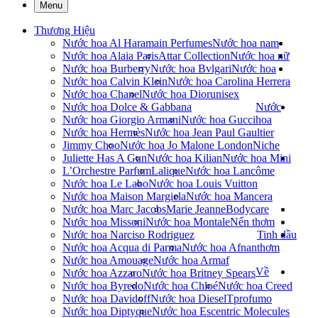
Menu
Thương Hiệu
Nước hoa Al Haramain Perfumes
Nước hoa nam
Nước hoa Alaia Paris
Attar Collection
Nước hoa nữ
Nước hoa Burberry
Nước hoa Bvlgari
Nước hoa
Nước hoa Calvin Klein
Nước hoa Carolina Herrera
Nước hoa Chanel
Nước hoa Dior
unisex
Nước hoa Dolce & Gabbana
Nước
Nước hoa Giorgio Armani
Nước hoa Gucci
hoa
Nước hoa Hermès
Nước hoa Jean Paul Gaultier
Jimmy Choo
Nước hoa Jo Malone London
Niche
Juliette Has A Gun
Nước hoa Kilian
Nước hoa Mini
L’Orchestre Parfum
Lalique
Nước hoa Lancôme
Nước hoa Le Labo
Nước hoa Louis Vuitton
Nước hoa Maison Margiela
Nước hoa Mancera
Nước hoa Marc Jacobs
Marie Jeanne
Bodycare
Nước hoa Missoni
Nước hoa Montale
Nến thơm
Nước hoa Narciso Rodriguez
Tinh dầu
Nước hoa Acqua di Parma
Nước hoa Afnan
thơm
Nước hoa Amouage
Nước hoa Armaf
Về
Nước hoa Azzaro
Nước hoa Britney Spears
Nước hoa Byredo
Nước hoa Chloé
Nước hoa Creed
Nước hoa Davidoff
Nước hoa Diesel
Tprofumo
Nước hoa Diptyque
Nước hoa Escentric Molecules