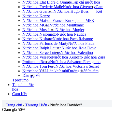
Nước hoa Etat Libre d`Orange
Tạp chí nước hoa
Nước hoa Frederic Malle
Nước hoa Givenchy
Cam
Nước hoa Guerlain
Nước hoa Hugo Boss
Kết
Nước hoa Kenzo
Nước hoa Maison Francis Kurkdjian – MFK
Nước hoa MCM
Nước hoa Montblanc
Nước hoa Moschino
Nước hoa Mugler
Nước hoa Nasomatto
Nước hoa Nautica
Nước hoa Nishane
Nước hoa Paco Rabanne
Nước hoa Parfums de Marly
Nước hoa Prada
Nước hoa Ralph Lauren
Nước hoa Roja Dove
Nước hoa Serge Lutens
Nước hoa Valentino
Nước hoa Versace
Nước hoa Xerjoff
Nước hoa Zara
Profumum Roma
Nước hoa Salvatore Ferragamo
Nước hoa Tom Ford
Nước hoa Victoria’s Secret
Nước hoa YSL
Lăn khử mùi
Dưỡng thể
Sữa tắm
Dầu gội
Về
Tprofumo
Tạp chí nước
hoa
Cam Kết
Trang chủ
/
Thương Hiệu
/ Nước hoa Davidoff
Giảm giá 50%