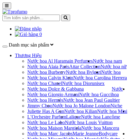
0
Danh mục sản phẩm
Thương Hiệu
Nước hoa Al Haramain Perfumes
Nước hoa nam
Nước hoa Alaia Paris
Attar Collection
Nước hoa nữ
Nước hoa Burberry
Nước hoa Bvlgari
Nước hoa
Nước hoa Calvin Klein
Nước hoa Carolina Herrera
Nước hoa Chanel
Nước hoa Dior
unisex
Nước hoa Dolce & Gabbana
Nước
Nước hoa Giorgio Armani
Nước hoa Gucci
hoa
Nước hoa Hermès
Nước hoa Jean Paul Gaultier
Jimmy Choo
Nước hoa Jo Malone London
Niche
Juliette Has A Gun
Nước hoa Kilian
Nước hoa Mini
L’Orchestre Parfum
Lalique
Nước hoa Lancôme
Nước hoa Le Labo
Nước hoa Louis Vuitton
Nước hoa Maison Margiela
Nước hoa Mancera
Nước hoa Marc Jacobs
Marie Jeanne
Bodycare