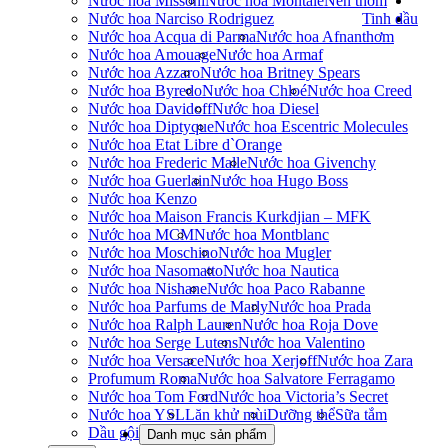
Nước hoa Missoni
Nước hoa Montale
Nến thơm
Nước hoa Narciso Rodriguez
Tinh dầu
Nước hoa Acqua di Parma
Nước hoa Afnan
thơm
Nước hoa Amouage
Nước hoa Armaf
Nước hoa Azzaro
Nước hoa Britney Spears
Nước hoa Byredo
Nước hoa Chloé
Nước hoa Creed
Nước hoa Davidoff
Nước hoa Diesel
Nước hoa Diptyque
Nước hoa Escentric Molecules
Nước hoa Etat Libre d`Orange
Nước hoa Frederic Malle
Nước hoa Givenchy
Nước hoa Guerlain
Nước hoa Hugo Boss
Nước hoa Kenzo
Nước hoa Maison Francis Kurkdjian – MFK
Nước hoa MCM
Nước hoa Montblanc
Nước hoa Moschino
Nước hoa Mugler
Nước hoa Nasomatto
Nước hoa Nautica
Nước hoa Nishane
Nước hoa Paco Rabanne
Nước hoa Parfums de Marly
Nước hoa Prada
Nước hoa Ralph Lauren
Nước hoa Roja Dove
Nước hoa Serge Lutens
Nước hoa Valentino
Nước hoa Versace
Nước hoa Xerjoff
Nước hoa Zara
Profumum Roma
Nước hoa Salvatore Ferragamo
Nước hoa Tom Ford
Nước hoa Victoria’s Secret
Nước hoa YSL
Lăn khử mùi
Dưỡng thể
Sữa tắm
Dầu gội
Danh mục sản phẩm