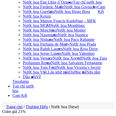
Nước hoa Etat Libre d`Orange
Tạp chí nước hoa
Nước hoa Frederic Malle
Nước hoa Givenchy
Cam
Nước hoa Guerlain
Nước hoa Hugo Boss
Kết
Nước hoa Kenzo
Nước hoa Maison Francis Kurkdjian – MFK
Nước hoa MCM
Nước hoa Montblanc
Nước hoa Moschino
Nước hoa Mugler
Nước hoa Nasomatto
Nước hoa Nautica
Nước hoa Nishane
Nước hoa Paco Rabanne
Nước hoa Parfums de Marly
Nước hoa Prada
Nước hoa Ralph Lauren
Nước hoa Roja Dove
Nước hoa Serge Lutens
Nước hoa Valentino
Nước hoa Versace
Nước hoa Xerjoff
Nước hoa Zara
Profumum Roma
Nước hoa Salvatore Ferragamo
Nước hoa Tom Ford
Nước hoa Victoria’s Secret
Nước hoa YSL
Lăn khử mùi
Dưỡng thể
Sữa tắm
Dầu gội
Về
Tprofumo
Tạp chí nước
hoa
Cam Kết
Trang chủ
/
Thương Hiệu
/ Nước hoa Diesel
Giảm giá 21%