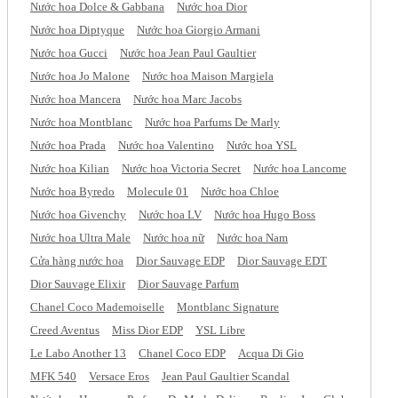
Nước hoa Dolce & Gabbana
Nước hoa Dior
Nước hoa Diptyque
Nước hoa Giorgio Armani
Nước hoa Gucci
Nước hoa Jean Paul Gaultier
Nước hoa Jo Malone
Nước hoa Maison Margiela
Nước hoa Mancera
Nước hoa Marc Jacobs
Nước hoa Montblanc
Nước hoa Parfums De Marly
Nước hoa Prada
Nước hoa Valentino
Nước hoa YSL
Nước hoa Kilian
Nước hoa Victoria Secret
Nước hoa Lancome
Nước hoa Byredo
Molecule 01
Nước hoa Chloe
Nước hoa Givenchy
Nước hoa LV
Nước hoa Hugo Boss
Nước hoa Ultra Male
Nước hoa nữ
Nước hoa Nam
Cửa hàng nước hoa
Dior Sauvage EDP
Dior Sauvage EDT
Dior Sauvage Elixir
Dior Sauvage Parfum
Chanel Coco Mademoiselle
Montblanc Signature
Creed Aventus
Miss Dior EDP
YSL Libre
Le Labo Another 13
Chanel Coco EDP
Acqua Di Gio
MFK 540
Versace Eros
Jean Paul Gaultier Scandal