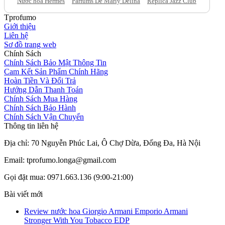
Nước hoa Hermes
Parfums De Marly Delina
Replica Jazz Club
Tprofumo
Giới thiệu
Liên hệ
Sơ đồ trang web
Chính Sách
Chính Sách Bảo Mật Thông Tin
Cam Kết Sản Phẩm Chính Hãng
Hoàn Tiền Và Đổi Trả
Hướng Dẫn Thanh Toán
Chính Sách Mua Hàng
Chính Sách Bảo Hành
Chính Sách Vận Chuyển
Thông tin liên hệ
Địa chỉ: 70 Nguyễn Phúc Lai, Ô Chợ Dừa, Đống Đa, Hà Nội
Email: tprofumo.longa@gmail.com
Gọi đặt mua: 0971.663.136 (9:00-21:00)
Bài viết mới
Review nước hoa Giorgio Armani Emporio Armani
Stronger With You Tobacco EDP