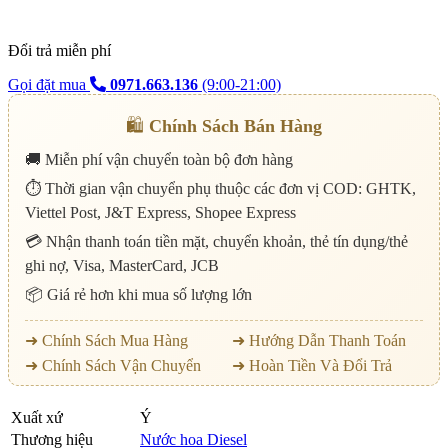
Đổi trả miễn phí
Gọi đặt mua
0971.663.136
(9:00-21:00)
🛍️
Chính Sách Bán Hàng
🚚 Miễn phí vận chuyển toàn bộ đơn hàng
⏱️ Thời gian vận chuyển phụ thuộc các đơn vị COD: GHTK,
Viettel Post, J&T Express, Shopee Express
💳 Nhận thanh toán tiền mặt, chuyển khoản, thẻ tín dụng/thẻ
ghi nợ, Visa, MasterCard, JCB
📦 Giá rẻ hơn khi mua số lượng lớn
➜ Chính Sách Mua Hàng
➜ Hướng Dẫn Thanh Toán
➜ Chính Sách Vận Chuyển
➜ Hoàn Tiền Và Đổi Trả
Xuất xứ
Ý
Thương hiệu
Nước hoa Diesel