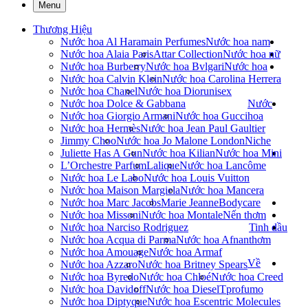
Menu
Thương Hiệu
Nước hoa Al Haramain Perfumes
Nước hoa nam
Nước hoa Alaia Paris
Attar Collection
Nước hoa nữ
Nước hoa Burberry
Nước hoa Bvlgari
Nước hoa
Nước hoa Calvin Klein
Nước hoa Carolina Herrera
Nước hoa Chanel
Nước hoa Dior
unisex
Nước hoa Dolce & Gabbana
Nước
Nước hoa Giorgio Armani
Nước hoa Gucci
hoa
Nước hoa Hermès
Nước hoa Jean Paul Gaultier
Jimmy Choo
Nước hoa Jo Malone London
Niche
Juliette Has A Gun
Nước hoa Kilian
Nước hoa Mini
L’Orchestre Parfum
Lalique
Nước hoa Lancôme
Nước hoa Le Labo
Nước hoa Louis Vuitton
Nước hoa Maison Margiela
Nước hoa Mancera
Nước hoa Marc Jacobs
Marie Jeanne
Bodycare
Nước hoa Missoni
Nước hoa Montale
Nến thơm
Nước hoa Narciso Rodriguez
Tinh dầu
Nước hoa Acqua di Parma
Nước hoa Afnan
thơm
Nước hoa Amouage
Nước hoa Armaf
Về
Nước hoa Azzaro
Nước hoa Britney Spears
Nước hoa Byredo
Nước hoa Chloé
Nước hoa Creed
Nước hoa Davidoff
Nước hoa Diesel
Tprofumo
Nước hoa Diptyque
Nước hoa Escentric Molecules