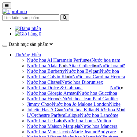
0
Danh mục sản phẩm
Thương Hiệu
Nước hoa Al Haramain Perfumes
Nước hoa nam
Nước hoa Alaia Paris
Attar Collection
Nước hoa nữ
Nước hoa Burberry
Nước hoa Bvlgari
Nước hoa
Nước hoa Calvin Klein
Nước hoa Carolina Herrera
Nước hoa Chanel
Nước hoa Dior
unisex
Nước hoa Dolce & Gabbana
Nước
Nước hoa Giorgio Armani
Nước hoa Gucci
hoa
Nước hoa Hermès
Nước hoa Jean Paul Gaultier
Jimmy Choo
Nước hoa Jo Malone London
Niche
Juliette Has A Gun
Nước hoa Kilian
Nước hoa Mini
L’Orchestre Parfum
Lalique
Nước hoa Lancôme
Nước hoa Le Labo
Nước hoa Louis Vuitton
Nước hoa Maison Margiela
Nước hoa Mancera
Nước hoa Marc Jacobs
Marie Jeanne
Bodycare