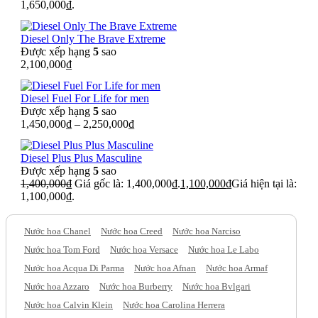
1,650,000₫.
Diesel Only The Brave Extreme
Được xếp hạng
5
sao
2,100,000
₫
Diesel Fuel For Life for men
Được xếp hạng
5
sao
1,450,000
₫
–
2,250,000
₫
Diesel Plus Plus Masculine
Được xếp hạng
5
sao
1,400,000
₫
Giá gốc là: 1,400,000₫.
1,100,000
₫
Giá hiện tại là:
1,100,000₫.
Nước hoa Chanel
Nước hoa Creed
Nước hoa Narciso
Nước hoa Tom Ford
Nước hoa Versace
Nước hoa Le Labo
Nước hoa Acqua Di Parma
Nước hoa Afnan
Nước hoa Armaf
Nước hoa Azzaro
Nước hoa Burberry
Nước hoa Bvlgari
Nước hoa Calvin Klein
Nước hoa Carolina Herrera