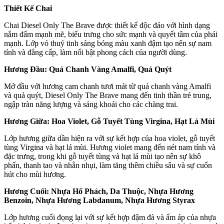
Thiết Kế Chai
Chai Diesel Only The Brave được thiết kế độc đáo với hình dạng
nắm đấm mạnh mẽ, biểu trưng cho sức mạnh và quyết tâm của phái
mạnh. Lớp vỏ thuỷ tinh sáng bóng màu xanh đậm tạo nên sự nam
tính và đẳng cấp, làm nổi bật phong cách của người dùng.
Hương Đầu: Quả Chanh Vàng Amalfi, Quả Quýt
Mở đầu với hương cam chanh tươi mát từ quả chanh vàng Amalfi
và quả quýt, Diesel Only The Brave mang đến tinh thần trẻ trung,
ngập tràn năng lượng và sảng khoái cho các chàng trai.
Hương Giữa: Hoa Violet, Gỗ Tuyết Tùng Virgina, Hạt Lá Mùi
Lớp hương giữa dần hiện ra với sự kết hợp của hoa violet, gỗ tuyết
tùng Virgina và hạt lá mùi. Hương violet mang đến nét nam tính và
đặc trưng, trong khi gỗ tuyết tùng và hạt lá mùi tạo nên sự khô
phấn, thanh tao và nhẵn nhụi, làm tăng thêm chiều sâu và sự cuốn
hút cho mùi hương.
Hương Cuối: Nhựa Hổ Phách, Da Thuộc, Nhựa Hương
Benzoin, Nhựa Hương Labdanum, Nhựa Hương Styrax
Lớp hương cuối đọng lại với sự kết hợp đậm đà và ấm áp của nhựa