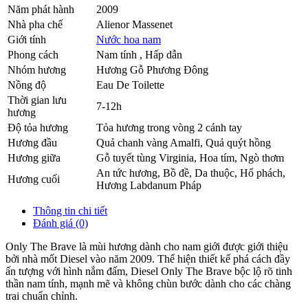
Năm phát hành
2009
Nhà pha chế
Alienor Massenet
Giới tính
Nước hoa nam
Phong cách
Nam tính , Hấp dẫn
Nhóm hương
Hương Gỗ Phương Đông
Nồng độ
Eau De Toilette
Thời gian lưu
7-12h
hương
Độ tỏa hương
Tỏa hương trong vòng 2 cánh tay
Hương đầu
Quả chanh vàng Amalfi
,
Quả quýt hồng
Hương giữa
Gỗ tuyết tùng Virginia
,
Hoa tím
,
Ngò thơm
An tức hương
,
Bồ đề
,
Da thuộc
,
Hổ phách
,
Hương cuối
Hương Labdanum Pháp
Thông tin chi tiết
Đánh giá (0)
Only The Brave là mùi hương dành cho nam giới được giới thiệu
bởi nhà mốt Diesel vào năm 2009. Thể hiện thiết kế phá cách đầy
ấn tượng với hình nắm đấm, Diesel Only The Brave bộc lộ rõ tinh
thần nam tính, mạnh mẽ và không chùn bước dành cho các chàng
trai chuẩn chỉnh.