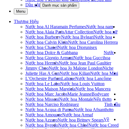
Dầu gội
Danh mục sản phẩm
Menu
Thương Hiệu
Nước hoa Al Haramain Perfumes
Nước hoa nam
Nước hoa Alaia Paris
Attar Collection
Nước hoa nữ
Nước hoa Burberry
Nước hoa Bvlgari
Nước hoa
Nước hoa Calvin Klein
Nước hoa Carolina Herrera
Nước hoa Chanel
Nước hoa Dior
unisex
Nước hoa Dolce & Gabbana
Nước
Nước hoa Giorgio Armani
Nước hoa Gucci
hoa
Nước hoa Hermès
Nước hoa Jean Paul Gaultier
Jimmy Choo
Nước hoa Jo Malone London
Niche
Juliette Has A Gun
Nước hoa Kilian
Nước hoa Mini
L’Orchestre Parfum
Lalique
Nước hoa Lancôme
Nước hoa Le Labo
Nước hoa Louis Vuitton
Nước hoa Maison Margiela
Nước hoa Mancera
Nước hoa Marc Jacobs
Marie Jeanne
Bodycare
Nước hoa Missoni
Nước hoa Montale
Nến thơm
Nước hoa Narciso Rodriguez
Tinh dầu
Nước hoa Acqua di Parma
Nước hoa Afnan
thơm
Nước hoa Amouage
Nước hoa Armaf
Về
Nước hoa Azzaro
Nước hoa Britney Spears
Nước hoa Byredo
Nước hoa Chloé
Nước hoa Creed