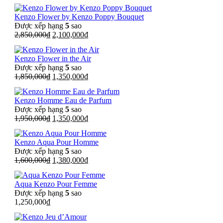
gốc
hiện
là:
tại
Kenzo Flower by Kenzo Poppy Bouquet
2,800,000₫.
là:
Được xếp hạng
5
sao
2,100,000₫.
Giá
Giá
2,850,000
₫
2,100,000
₫
gốc
hiện
là:
tại
Kenzo Flower in the Air
2,850,000₫.
là:
Được xếp hạng
5
sao
2,100,000₫.
Giá
Giá
1,850,000
₫
1,350,000
₫
gốc
hiện
là:
tại
Kenzo Homme Eau de Parfum
1,850,000₫.
là:
Được xếp hạng
5
sao
1,350,000₫.
Giá
Giá
1,950,000
₫
1,350,000
₫
gốc
hiện
là:
tại
Kenzo Aqua Pour Homme
1,950,000₫.
là:
Được xếp hạng
5
sao
1,350,000₫.
Giá
Giá
1,600,000
₫
1,380,000
₫
gốc
hiện
là:
tại
Aqua Kenzo Pour Femme
1,600,000₫.
là:
Được xếp hạng
5
sao
1,380,000₫.
1,250,000
₫