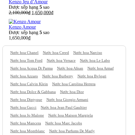
Kenzo Jeu d’Amour
Được xếp hạng
5
sao
Giá
Giá
2,100,000
₫
1,650,000
₫
gốc
hiện
là:
tại
Kenzo Amour
2,100,000₫.
là:
Được xếp hạng
5
sao
1,650,000₫.
1,650,000
₫
Nước hoa Chanel
Nước hoa Creed
Nước hoa Narciso
Nước hoa Tom Ford
Nước hoa Versace
Nước hoa Le Labo
Nước hoa Acqua Di Parma
Nước hoa Afnan
Nước hoa Armaf
Nước hoa Azzaro
Nước hoa Burberry
Nước hoa Bvlgari
Nước hoa Calvin Klein
Nước hoa Carolina Herrera
Nước hoa Dolce & Gabbana
Nước hoa Dior
Nước hoa Diptyque
Nước hoa Giorgio Armani
Nước hoa Gucci
Nước hoa Jean Paul Gaultier
Nước hoa Jo Malone
Nước hoa Maison Margiela
Nước hoa Mancera
Nước hoa Marc Jacobs
Nước hoa Montblanc
Nước hoa Parfums De Marly