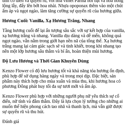
tính cổ điển và quyến rũ, với hoa violet Parma nổi bật và hoa hồng
lộng lẫy, đẩy lên bởi hoa nhài. Nhựa opoponax thêm vào một chút
ấm áp và ngọt ngào, làm tăng cường sự quyến rũ của hương giữa.
Hương Cuối: Vanilla, Xạ Hương Trắng, Nhang
Tầng hương cuối để lại ấn tượng sâu sắc với sự kết hợp của vanilla,
xạ hương trắng và nhang. Vanilla dịu dàng và dễ mến, không quá
ngọt ngào, vẫn nằm trong giới hạn nền nã của tổng thể. Xạ hương
trắng mang lại cảm giác sạch sẽ và tinh khiết, trong khi nhang tạo
nên một lớp hương sâu thẳm và bí ẩn, hoàn thiện mùi hương.
Độ Lưu Hương và Thời Gian Khuyên Dùng
Kenzo Flower có độ lưu hương tốt và khả năng tỏa hương ổn định,
phù hợp để sử dụng hàng ngày và trong mọi dịp. Đặc biệt, sản
phẩm này thích hợp cho mùa xuân và mùa thu, khi hương hoa cỏ
phương Đông phát huy tối đa sự tươi mới và ấm áp.
Kenzo Flower phù hợp với những người phụ nữ yêu thích sự cổ
điển, nữ tính và đằm thắm. Đây là lựa chọn lý tưởng cho những ai
muốn thể hiện phong cách tao nhã và thanh lịch, mà vẫn giữ được
sự quyến rũ và thu hút.
Đánh giá