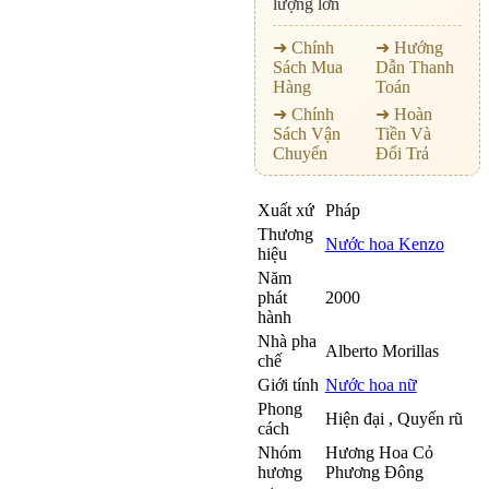
lượng lớn
➜ Chính
➜ Hướng
Sách Mua
Dẫn Thanh
Hàng
Toán
➜ Chính
➜ Hoàn
Sách Vận
Tiền Và
Chuyển
Đổi Trả
Xuất xứ
Pháp
Thương
Nước hoa Kenzo
hiệu
Năm
phát
2000
hành
Nhà pha
Alberto Morillas
chế
Giới tính
Nước hoa nữ
Phong
Hiện đại , Quyến rũ
cách
Nhóm
Hương Hoa Cỏ
hương
Phương Đông