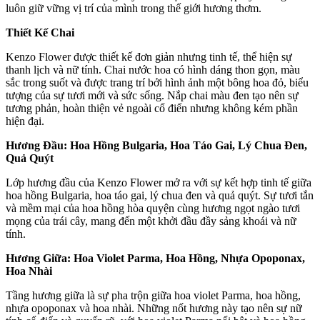
luôn giữ vững vị trí của mình trong thế giới hương thơm.
Thiết Kế Chai
Kenzo Flower được thiết kế đơn giản nhưng tinh tế, thể hiện sự
thanh lịch và nữ tính. Chai nước hoa có hình dáng thon gọn, màu
sắc trong suốt và được trang trí bởi hình ảnh một bông hoa đỏ, biểu
tượng của sự tươi mới và sức sống. Nắp chai màu đen tạo nên sự
tương phản, hoàn thiện vẻ ngoài cổ điển nhưng không kém phần
hiện đại.
Hương Đầu: Hoa Hồng Bulgaria, Hoa Táo Gai, Lý Chua Đen,
Quả Quýt
Lớp hương đầu của Kenzo Flower mở ra với sự kết hợp tinh tế giữa
hoa hồng Bulgaria, hoa táo gai, lý chua đen và quả quýt. Sự tươi tắn
và mềm mại của hoa hồng hòa quyện cùng hương ngọt ngào tươi
mọng của trái cây, mang đến một khởi đầu đầy sảng khoái và nữ
tính.
Hương Giữa: Hoa Violet Parma, Hoa Hồng, Nhựa Opoponax,
Hoa Nhài
Tầng hương giữa là sự pha trộn giữa hoa violet Parma, hoa hồng,
nhựa opoponax và hoa nhài. Những nốt hương này tạo nên sự nữ