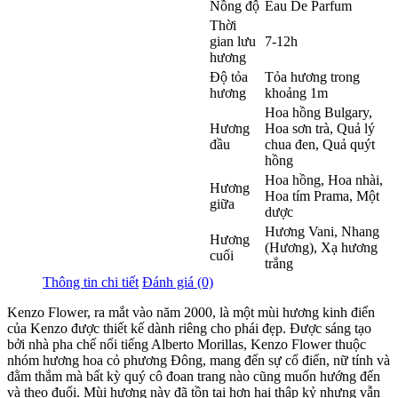
Nồng độ
Eau De Parfum
Thời
gian lưu
7-12h
hương
Độ tỏa
Tỏa hương trong
hương
khoảng 1m
Hoa hồng Bulgary
,
Hương
Hoa sơn trà
,
Quả lý
đầu
chua đen
,
Quả quýt
hồng
Hoa hồng
,
Hoa nhài
,
Hương
Hoa tím Prama
,
Một
giữa
dược
Hương Vani
,
Nhang
Hương
(Hương)
,
Xạ hương
cuối
trắng
Thông tin chi tiết
Đánh giá (0)
Kenzo Flower, ra mắt vào năm 2000, là một mùi hương kinh điển
của Kenzo được thiết kế dành riêng cho phái đẹp. Được sáng tạo
bởi nhà pha chế nổi tiếng Alberto Morillas, Kenzo Flower thuộc
nhóm hương hoa cỏ phương Đông, mang đến sự cổ điển, nữ tính và
đằm thắm mà bất kỳ quý cô đoan trang nào cũng muốn hướng đến
và theo đuổi. Mùi hương này đã tồn tại hơn hai thập kỷ nhưng vẫn