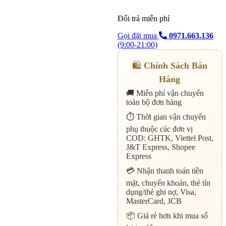
Đổi trả miễn phí
Gọi đặt mua
0971.663.136
(9:00-21:00)
🛍️
Chính Sách Bán
Hàng
🚚 Miễn phí vận chuyển
toàn bộ đơn hàng
⏱️ Thời gian vận chuyển
phụ thuộc các đơn vị
COD: GHTK, Viettel Post,
J&T Express, Shopee
Express
💳 Nhận thanh toán tiền
mặt, chuyển khoản, thẻ tín
dụng/thẻ ghi nợ, Visa,
MasterCard, JCB
📦 Giá rẻ hơn khi mua số