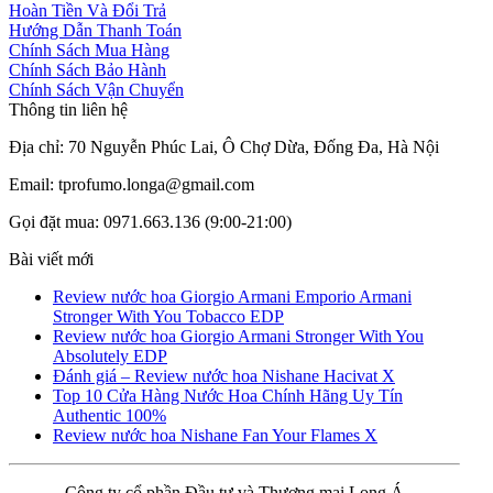
Hoàn Tiền Và Đổi Trả
Hướng Dẫn Thanh Toán
Chính Sách Mua Hàng
Chính Sách Bảo Hành
Chính Sách Vận Chuyển
Thông tin liên hệ
Địa chỉ: 70 Nguyễn Phúc Lai, Ô Chợ Dừa, Đống Đa, Hà Nội
Email: tprofumo.longa@gmail.com
Gọi đặt mua: 0971.663.136 (9:00-21:00)
Bài viết mới
Review nước hoa Giorgio Armani Emporio Armani
Stronger With You Tobacco EDP
Review nước hoa Giorgio Armani Stronger With You
Absolutely EDP
Đánh giá – Review nước hoa Nishane Hacivat X
Top 10 Cửa Hàng Nước Hoa Chính Hãng Uy Tín
Authentic 100%
Review nước hoa Nishane Fan Your Flames X
Công ty cổ phần Đầu tư và Thương mại Long Á