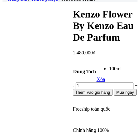
Kenzo Flower
By Kenzo Eau
De Parfum
1,480,000
₫
100ml
Dung Tích
Xóa
Kenzo
-
+
Flower
Thêm vào giỏ hàng
Mua ngay
by
Kenzo
Eau
Freeship toàn quốc
De
Parfum
số
lượng
Chính hãng 100%