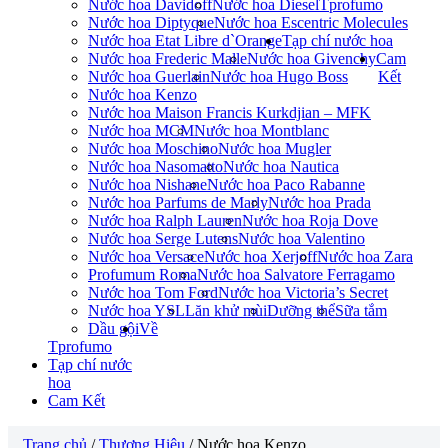
Nước hoa Davidoff
Nước hoa Diesel
Tprofumo
Nước hoa Diptyque
Nước hoa Escentric Molecules
Nước hoa Etat Libre d`Orange
Tạp chí nước hoa
Nước hoa Frederic Malle
Nước hoa Givenchy
Cam
Nước hoa Guerlain
Nước hoa Hugo Boss
Kết
Nước hoa Kenzo
Nước hoa Maison Francis Kurkdjian – MFK
Nước hoa MCM
Nước hoa Montblanc
Nước hoa Moschino
Nước hoa Mugler
Nước hoa Nasomatto
Nước hoa Nautica
Nước hoa Nishane
Nước hoa Paco Rabanne
Nước hoa Parfums de Marly
Nước hoa Prada
Nước hoa Ralph Lauren
Nước hoa Roja Dove
Nước hoa Serge Lutens
Nước hoa Valentino
Nước hoa Versace
Nước hoa Xerjoff
Nước hoa Zara
Profumum Roma
Nước hoa Salvatore Ferragamo
Nước hoa Tom Ford
Nước hoa Victoria’s Secret
Nước hoa YSL
Lăn khử mùi
Dưỡng thể
Sữa tắm
Dầu gội
Về
Tprofumo
Tạp chí nước
hoa
Cam Kết
Trang chủ
/
Thương Hiệu
/ Nước hoa Kenzo