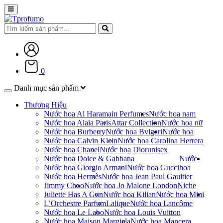
0
Danh mục sản phẩm
Thương Hiệu
Nước hoa Al Haramain Perfumes
Nước hoa nam
Nước hoa Alaia Paris
Attar Collection
Nước hoa nữ
Nước hoa Burberry
Nước hoa Bvlgari
Nước hoa
Nước hoa Calvin Klein
Nước hoa Carolina Herrera
Nước hoa Chanel
Nước hoa Dior
unisex
Nước hoa Dolce & Gabbana
Nước
Nước hoa Giorgio Armani
Nước hoa Gucci
hoa
Nước hoa Hermès
Nước hoa Jean Paul Gaultier
Jimmy Choo
Nước hoa Jo Malone London
Niche
Juliette Has A Gun
Nước hoa Kilian
Nước hoa Mini
L’Orchestre Parfum
Lalique
Nước hoa Lancôme
Nước hoa Le Labo
Nước hoa Louis Vuitton
Nước hoa Maison Margiela
Nước hoa Mancera