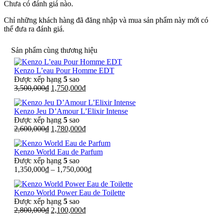
Chưa có đánh giá nào.
Chỉ những khách hàng đã đăng nhập và mua sản phẩm này mới có
thể đưa ra đánh giá.
Sản phẩm cùng thương hiệu
Kenzo L’eau Pour Homme EDT
Được xếp hạng
5
sao
Giá
Giá
3,500,000
₫
1,750,000
₫
gốc
hiện
là:
tại
Kenzo Jeu D’Amour L’Elixir Intense
3,500,000₫.
là:
Được xếp hạng
5
sao
1,750,000₫.
Giá
Giá
2,600,000
₫
1,780,000
₫
gốc
hiện
là:
tại
Kenzo World Eau de Parfum
2,600,000₫.
là:
Được xếp hạng
5
sao
1,780,000₫.
1,350,000
₫
–
1,750,000
₫
Kenzo World Power Eau de Toilette
Được xếp hạng
5
sao
Giá
Giá
2,800,000
₫
2,100,000
₫