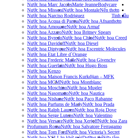
Nước hoa Marc Jacobs
Marie Jeanne
Bodycare
Nước hoa Missoni
Nước hoa Montale
Nến thơm
Nước hoa Narciso Rodriguez
Tinh dầu
Nước hoa Acqua di Parma
Nước hoa Afnan
thơm
Nước hoa Amouage
Nước hoa Armaf
Nước hoa Azzaro
Nước hoa Britney Spears
Nước hoa Byredo
Nước hoa Chloé
Nước hoa Creed
Nước hoa Davidoff
Nước hoa Diesel
Nước hoa Diptyque
Nước hoa Escentric Molecules
Nước hoa Etat Libre d`Orange
Nước hoa Frederic Malle
Nước hoa Givenchy
Nước hoa Guerlain
Nước hoa Hugo Boss
Nước hoa Kenzo
Nước hoa Maison Francis Kurkdjian – MFK
Nước hoa MCM
Nước hoa Montblanc
Nước hoa Moschino
Nước hoa Mugler
Nước hoa Nasomatto
Nước hoa Nautica
Nước hoa Nishane
Nước hoa Paco Rabanne
Nước hoa Parfums de Marly
Nước hoa Prada
Nước hoa Ralph Lauren
Nước hoa Roja Dove
Nước hoa Serge Lutens
Nước hoa Valentino
Nước hoa Versace
Nước hoa Xerjoff
Nước hoa Zara
Profumum Roma
Nước hoa Salvatore Ferragamo
Nước hoa Tom Ford
Nước hoa Victoria’s Secret
Nước hoa YSL
Lăn khử mùi
Dưỡng thể
Sữa tắm