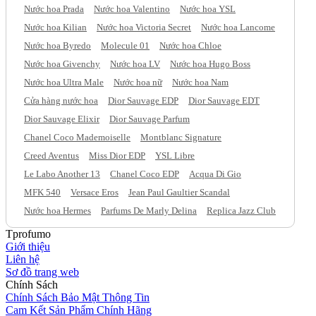
Nước hoa Prada
Nước hoa Valentino
Nước hoa YSL
Nước hoa Kilian
Nước hoa Victoria Secret
Nước hoa Lancome
Nước hoa Byredo
Molecule 01
Nước hoa Chloe
Nước hoa Givenchy
Nước hoa LV
Nước hoa Hugo Boss
Nước hoa Ultra Male
Nước hoa nữ
Nước hoa Nam
Cửa hàng nước hoa
Dior Sauvage EDP
Dior Sauvage EDT
Dior Sauvage Elixir
Dior Sauvage Parfum
Chanel Coco Mademoiselle
Montblanc Signature
Creed Aventus
Miss Dior EDP
YSL Libre
Le Labo Another 13
Chanel Coco EDP
Acqua Di Gio
MFK 540
Versace Eros
Jean Paul Gaultier Scandal
Nước hoa Hermes
Parfums De Marly Delina
Replica Jazz Club
Tprofumo
Giới thiệu
Liên hệ
Sơ đồ trang web
Chính Sách
Chính Sách Bảo Mật Thông Tin
Cam Kết Sản Phẩm Chính Hãng