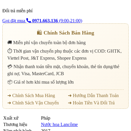
Đổi trả miễn phí
Gọi đặt mua
0971.663.136
(9:00-21:00)
🛍️
Chính Sách Bán Hàng
🚚 Miễn phí vận chuyển toàn bộ đơn hàng
⏱️ Thời gian vận chuyển phụ thuộc các đơn vị COD: GHTK,
Viettel Post, J&T Express, Shopee Express
💳 Nhận thanh toán tiền mặt, chuyển khoản, thẻ tín dụng/thẻ
ghi nợ, Visa, MasterCard, JCB
📦 Giá rẻ hơn khi mua số lượng lớn
➜ Chính Sách Mua Hàng
➜ Hướng Dẫn Thanh Toán
➜ Chính Sách Vận Chuyển
➜ Hoàn Tiền Và Đổi Trả
Xuất xứ
Pháp
Thương hiệu
Nước hoa Lancôme
Năm phát hành
2017