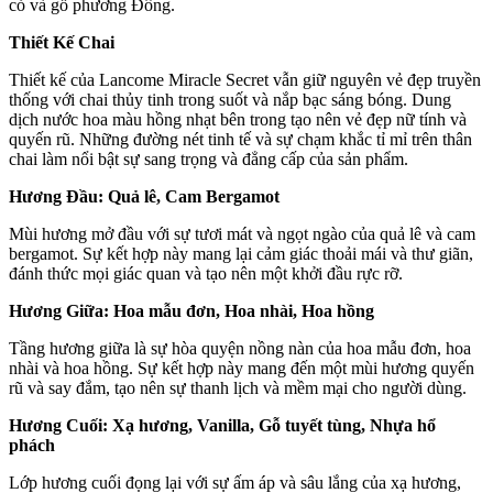
cỏ và gỗ phương Đông.
Thiết Kế Chai
Thiết kế của Lancome Miracle Secret vẫn giữ nguyên vẻ đẹp truyền
thống với chai thủy tinh trong suốt và nắp bạc sáng bóng. Dung
dịch nước hoa màu hồng nhạt bên trong tạo nên vẻ đẹp nữ tính và
quyến rũ. Những đường nét tinh tế và sự chạm khắc tỉ mỉ trên thân
chai làm nổi bật sự sang trọng và đẳng cấp của sản phẩm.
Hương Đầu: Quả lê, Cam Bergamot
Mùi hương mở đầu với sự tươi mát và ngọt ngào của quả lê và cam
bergamot. Sự kết hợp này mang lại cảm giác thoải mái và thư giãn,
đánh thức mọi giác quan và tạo nên một khởi đầu rực rỡ.
Hương Giữa: Hoa mẫu đơn, Hoa nhài, Hoa hồng
Tầng hương giữa là sự hòa quyện nồng nàn của hoa mẫu đơn, hoa
nhài và hoa hồng. Sự kết hợp này mang đến một mùi hương quyến
rũ và say đắm, tạo nên sự thanh lịch và mềm mại cho người dùng.
Hương Cuối: Xạ hương, Vanilla, Gỗ tuyết tùng, Nhựa hổ
phách
Lớp hương cuối đọng lại với sự ấm áp và sâu lắng của xạ hương,