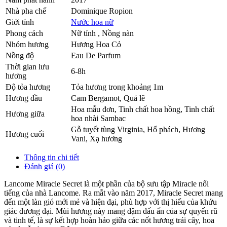
Nhà pha chế
Dominique Ropion
Giới tính
Nước hoa nữ
Phong cách
Nữ tính , Nồng nàn
Nhóm hương
Hương Hoa Cỏ
Nồng độ
Eau De Parfum
Thời gian lưu
6-8h
hương
Độ tỏa hương
Tỏa hương trong khoảng 1m
Hương đầu
Cam Bergamot
,
Quả lê
Hoa mẫu đơn
,
Tinh chất hoa hồng
,
Tinh chất
Hương giữa
hoa nhài Sambac
Gỗ tuyết tùng Virginia
,
Hổ phách
,
Hương
Hương cuối
Vani
,
Xạ hương
Thông tin chi tiết
Đánh giá (0)
Lancome Miracle Secret là một phần của bộ sưu tập Miracle nổi
tiếng của nhà Lancome. Ra mắt vào năm 2017, Miracle Secret mang
đến một làn gió mới mẻ và hiện đại, phù hợp với thị hiếu của khứu
giác đương đại. Mùi hương này mang đậm dấu ấn của sự quyến rũ
và tinh tế, là sự kết hợp hoàn hảo giữa các nốt hương trái cây, hoa