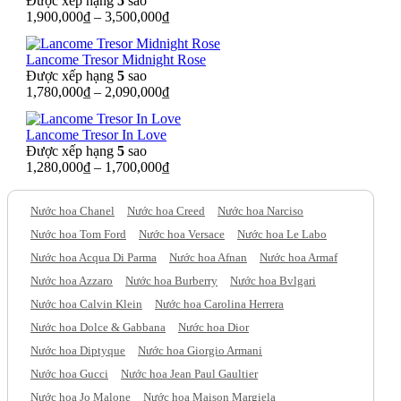
Được xếp hạng
5
sao
1,900,000
₫
–
3,500,000
₫
Lancome Tresor Midnight Rose
Được xếp hạng
5
sao
1,780,000
₫
–
2,090,000
₫
Lancome Tresor In Love
Được xếp hạng
5
sao
1,280,000
₫
–
1,700,000
₫
Nước hoa Chanel
Nước hoa Creed
Nước hoa Narciso
Nước hoa Tom Ford
Nước hoa Versace
Nước hoa Le Labo
Nước hoa Acqua Di Parma
Nước hoa Afnan
Nước hoa Armaf
Nước hoa Azzaro
Nước hoa Burberry
Nước hoa Bvlgari
Nước hoa Calvin Klein
Nước hoa Carolina Herrera
Nước hoa Dolce & Gabbana
Nước hoa Dior
Nước hoa Diptyque
Nước hoa Giorgio Armani
Nước hoa Gucci
Nước hoa Jean Paul Gaultier
Nước hoa Jo Malone
Nước hoa Maison Margiela