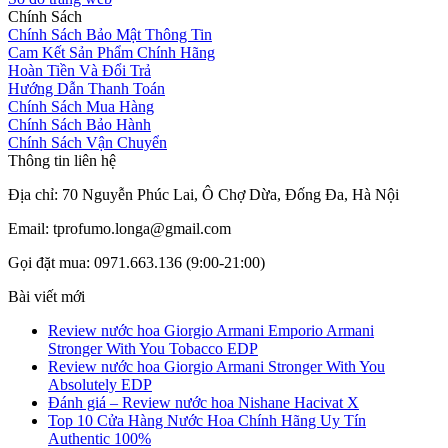
Chính Sách
Chính Sách Bảo Mật Thông Tin
Cam Kết Sản Phẩm Chính Hãng
Hoàn Tiền Và Đổi Trả
Hướng Dẫn Thanh Toán
Chính Sách Mua Hàng
Chính Sách Bảo Hành
Chính Sách Vận Chuyển
Thông tin liên hệ
Địa chỉ: 70 Nguyễn Phúc Lai, Ô Chợ Dừa, Đống Đa, Hà Nội
Email: tprofumo.longa@gmail.com
Gọi đặt mua: 0971.663.136 (9:00-21:00)
Bài viết mới
Review nước hoa Giorgio Armani Emporio Armani
Stronger With You Tobacco EDP
Review nước hoa Giorgio Armani Stronger With You
Absolutely EDP
Đánh giá – Review nước hoa Nishane Hacivat X
Top 10 Cửa Hàng Nước Hoa Chính Hãng Uy Tín
Authentic 100%