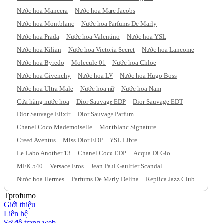
Nước hoa Mancera
Nước hoa Marc Jacobs
Nước hoa Montblanc
Nước hoa Parfums De Marly
Nước hoa Prada
Nước hoa Valentino
Nước hoa YSL
Nước hoa Kilian
Nước hoa Victoria Secret
Nước hoa Lancome
Nước hoa Byredo
Molecule 01
Nước hoa Chloe
Nước hoa Givenchy
Nước hoa LV
Nước hoa Hugo Boss
Nước hoa Ultra Male
Nước hoa nữ
Nước hoa Nam
Cửa hàng nước hoa
Dior Sauvage EDP
Dior Sauvage EDT
Dior Sauvage Elixir
Dior Sauvage Parfum
Chanel Coco Mademoiselle
Montblanc Signature
Creed Aventus
Miss Dior EDP
YSL Libre
Le Labo Another 13
Chanel Coco EDP
Acqua Di Gio
MFK 540
Versace Eros
Jean Paul Gaultier Scandal
Nước hoa Hermes
Parfums De Marly Delina
Replica Jazz Club
Tprofumo
Giới thiệu
Liên hệ
Sơ đồ trang web