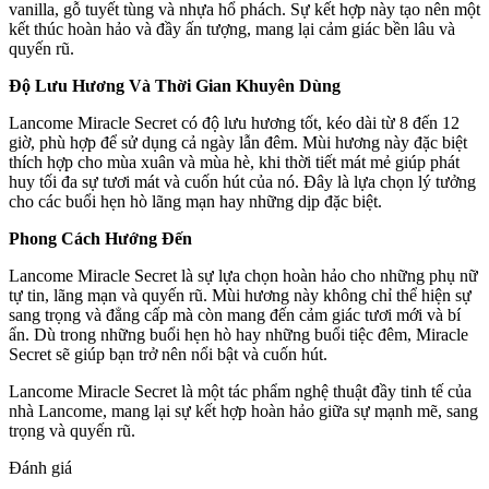
vanilla, gỗ tuyết tùng và nhựa hổ phách. Sự kết hợp này tạo nên một
kết thúc hoàn hảo và đầy ấn tượng, mang lại cảm giác bền lâu và
quyến rũ.
Độ Lưu Hương Và Thời Gian Khuyên Dùng
Lancome Miracle Secret có độ lưu hương tốt, kéo dài từ 8 đến 12
giờ, phù hợp để sử dụng cả ngày lẫn đêm. Mùi hương này đặc biệt
thích hợp cho mùa xuân và mùa hè, khi thời tiết mát mẻ giúp phát
huy tối đa sự tươi mát và cuốn hút của nó. Đây là lựa chọn lý tưởng
cho các buổi hẹn hò lãng mạn hay những dịp đặc biệt.
Phong Cách Hướng Đến
Lancome Miracle Secret là sự lựa chọn hoàn hảo cho những phụ nữ
tự tin, lãng mạn và quyến rũ. Mùi hương này không chỉ thể hiện sự
sang trọng và đẳng cấp mà còn mang đến cảm giác tươi mới và bí
ẩn. Dù trong những buổi hẹn hò hay những buổi tiệc đêm, Miracle
Secret sẽ giúp bạn trở nên nổi bật và cuốn hút.
Lancome Miracle Secret là một tác phẩm nghệ thuật đầy tinh tế của
nhà Lancome, mang lại sự kết hợp hoàn hảo giữa sự mạnh mẽ, sang
trọng và quyến rũ.
Đánh giá