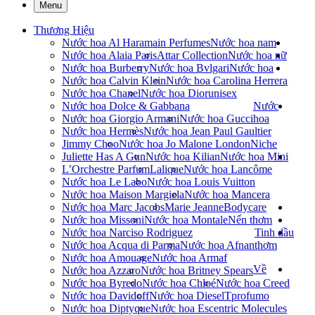
Menu
Thương Hiệu
Nước hoa Al Haramain Perfumes
Nước hoa nam
Nước hoa Alaia Paris
Attar Collection
Nước hoa nữ
Nước hoa Burberry
Nước hoa Bvlgari
Nước hoa
Nước hoa Calvin Klein
Nước hoa Carolina Herrera
Nước hoa Chanel
Nước hoa Dior
unisex
Nước hoa Dolce & Gabbana
Nước
Nước hoa Giorgio Armani
Nước hoa Gucci
hoa
Nước hoa Hermès
Nước hoa Jean Paul Gaultier
Jimmy Choo
Nước hoa Jo Malone London
Niche
Juliette Has A Gun
Nước hoa Kilian
Nước hoa Mini
L’Orchestre Parfum
Lalique
Nước hoa Lancôme
Nước hoa Le Labo
Nước hoa Louis Vuitton
Nước hoa Maison Margiela
Nước hoa Mancera
Nước hoa Marc Jacobs
Marie Jeanne
Bodycare
Nước hoa Missoni
Nước hoa Montale
Nến thơm
Nước hoa Narciso Rodriguez
Tinh dầu
Nước hoa Acqua di Parma
Nước hoa Afnan
thơm
Nước hoa Amouage
Nước hoa Armaf
Về
Nước hoa Azzaro
Nước hoa Britney Spears
Nước hoa Byredo
Nước hoa Chloé
Nước hoa Creed
Nước hoa Davidoff
Nước hoa Diesel
Tprofumo
Nước hoa Diptyque
Nước hoa Escentric Molecules