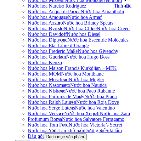
Nước hoa Missoni
Nước hoa Montale
Nến thơm
Nước hoa Narciso Rodriguez
Tinh dầu
Nước hoa Acqua di Parma
Nước hoa Afnan
thơm
Nước hoa Amouage
Nước hoa Armaf
Nước hoa Azzaro
Nước hoa Britney Spears
Nước hoa Byredo
Nước hoa Chloé
Nước hoa Creed
Nước hoa Davidoff
Nước hoa Diesel
Nước hoa Diptyque
Nước hoa Escentric Molecules
Nước hoa Etat Libre d`Orange
Nước hoa Frederic Malle
Nước hoa Givenchy
Nước hoa Guerlain
Nước hoa Hugo Boss
Nước hoa Kenzo
Nước hoa Maison Francis Kurkdjian – MFK
Nước hoa MCM
Nước hoa Montblanc
Nước hoa Moschino
Nước hoa Mugler
Nước hoa Nasomatto
Nước hoa Nautica
Nước hoa Nishane
Nước hoa Paco Rabanne
Nước hoa Parfums de Marly
Nước hoa Prada
Nước hoa Ralph Lauren
Nước hoa Roja Dove
Nước hoa Serge Lutens
Nước hoa Valentino
Nước hoa Versace
Nước hoa Xerjoff
Nước hoa Zara
Profumum Roma
Nước hoa Salvatore Ferragamo
Nước hoa Tom Ford
Nước hoa Victoria’s Secret
Nước hoa YSL
Lăn khử mùi
Dưỡng thể
Sữa tắm
Dầu gội
Danh mục sản phẩm