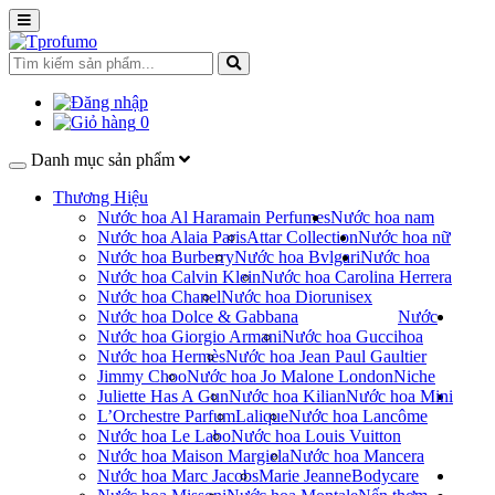
0
Danh mục sản phẩm
Thương Hiệu
Nước hoa Al Haramain Perfumes
Nước hoa nam
Nước hoa Alaia Paris
Attar Collection
Nước hoa nữ
Nước hoa Burberry
Nước hoa Bvlgari
Nước hoa
Nước hoa Calvin Klein
Nước hoa Carolina Herrera
Nước hoa Chanel
Nước hoa Dior
unisex
Nước hoa Dolce & Gabbana
Nước
Nước hoa Giorgio Armani
Nước hoa Gucci
hoa
Nước hoa Hermès
Nước hoa Jean Paul Gaultier
Jimmy Choo
Nước hoa Jo Malone London
Niche
Juliette Has A Gun
Nước hoa Kilian
Nước hoa Mini
L’Orchestre Parfum
Lalique
Nước hoa Lancôme
Nước hoa Le Labo
Nước hoa Louis Vuitton
Nước hoa Maison Margiela
Nước hoa Mancera
Nước hoa Marc Jacobs
Marie Jeanne
Bodycare