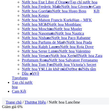
Nước hoa Etat Libre d`Orange
Tạp chí nước hoa
Nước hoa Frederic Malle
Nước hoa Givenchy
Cam
Nước hoa Guerlain
Nước hoa Hugo Boss
Kết
Nước hoa Kenzo
Nước hoa Maison Francis Kurkdjian – MFK
Nước hoa MCM
Nước hoa Montblanc
Nước hoa Moschino
Nước hoa Mugler
Nước hoa Nasomatto
Nước hoa Nautica
Nước hoa Nishane
Nước hoa Paco Rabanne
Nước hoa Parfums de Marly
Nước hoa Prada
Nước hoa Ralph Lauren
Nước hoa Roja Dove
Nước hoa Serge Lutens
Nước hoa Valentino
Nước hoa Versace
Nước hoa Xerjoff
Nước hoa Zara
Profumum Roma
Nước hoa Salvatore Ferragamo
Nước hoa Tom Ford
Nước hoa Victoria’s Secret
Nước hoa YSL
Lăn khử mùi
Dưỡng thể
Sữa tắm
Dầu gội
Về
Tprofumo
Tạp chí nước
hoa
Cam Kết
Trang chủ
/
Thương Hiệu
/ Nước hoa Lancôme
Giảm giá 6%