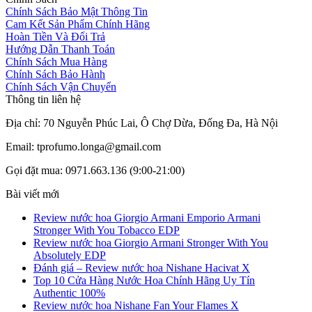
Chính Sách Bảo Mật Thông Tin
Cam Kết Sản Phẩm Chính Hãng
Hoàn Tiền Và Đổi Trả
Hướng Dẫn Thanh Toán
Chính Sách Mua Hàng
Chính Sách Bảo Hành
Chính Sách Vận Chuyển
Thông tin liên hệ
Địa chỉ: 70 Nguyễn Phúc Lai, Ô Chợ Dừa, Đống Đa, Hà Nội
Email: tprofumo.longa@gmail.com
Gọi đặt mua: 0971.663.136 (9:00-21:00)
Bài viết mới
Review nước hoa Giorgio Armani Emporio Armani
Stronger With You Tobacco EDP
Review nước hoa Giorgio Armani Stronger With You
Absolutely EDP
Đánh giá – Review nước hoa Nishane Hacivat X
Top 10 Cửa Hàng Nước Hoa Chính Hãng Uy Tín
Authentic 100%
Review nước hoa Nishane Fan Your Flames X