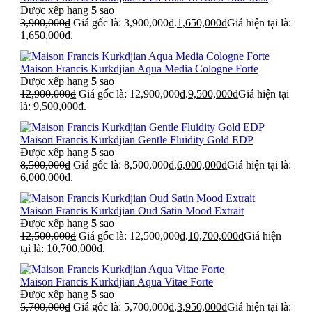
Được xếp hạng
5
sao
3,900,000
₫
Giá gốc là: 3,900,000₫.
1,650,000
₫
Giá hiện tại là:
1,650,000₫.
Maison Francis Kurkdjian Aqua Media Cologne Forte
Được xếp hạng
5
sao
12,900,000
₫
Giá gốc là: 12,900,000₫.
9,500,000
₫
Giá hiện tại
là: 9,500,000₫.
Maison Francis Kurkdjian Gentle Fluidity Gold EDP
Được xếp hạng
5
sao
8,500,000
₫
Giá gốc là: 8,500,000₫.
6,000,000
₫
Giá hiện tại là:
6,000,000₫.
Maison Francis Kurkdjian Oud Satin Mood Extrait
Được xếp hạng
5
sao
12,500,000
₫
Giá gốc là: 12,500,000₫.
10,700,000
₫
Giá hiện
tại là: 10,700,000₫.
Maison Francis Kurkdjian Aqua Vitae Forte
Được xếp hạng
5
sao
5,700,000
₫
Giá gốc là: 5,700,000₫.
3,950,000
₫
Giá hiện tại là: