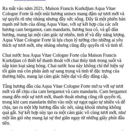
Ra mắt vào năm 2021, Maison Francis Kurkdjian Aqua Vitae
Cologne Forte là một mùi hương unisex mang đậm sự tươi mới và
sự quyến rũ nhẹ nhàng nhưng đầy sức sống. Đây là một phiên bản
mạnh mẽ hơn của dòng Aqua Vitae, với sự kết hợp của các nốt
hương cam bergamot, cam mandarin, hương hoa cỏ, và gỗ đàn
hương, mang lại một cảm giác tự nhiên, tinh tế và đầy năng lượng.
Aqua Vitae Cologne Forte là lựa chọn lý tưởng cho những ai yêu
thích sự tươi mới, nhẹ nhàng nhưng cũng đầy quyến rũ và tinh tế.
Chai nước hoa Aqua Vitae Cologne Forte của Maison Francis
Kurkdjian có thiết kế thanh thoát với chai thủy tinh trong suốt và
nắp kim loại sáng bóng. Chai nước hoa này không chỉ thể hiện sự
tối giản mà còn phản ánh sự sang trọng và tinh tế đặc trưng của
thương hiệu, mang lại cảm giác hiện đại và đầy đẳng cấp.
Tầng hương đầu của Aqua Vitae Cologne Forte mở ra với sự tươi
mới và dễ chịu của cam bergamot và cam mandarin. Cam bergamot
mang đến một sự tươi mới, thanh thoát nhưng cũng rất quyến rũ,
trong khi cam mandarin thêm vào một sự ngọt ngào tự nhiên và dễ
chịu, tạo ra một lớp hương đầu sắc nét, sảng khoái nhưng không
quá gắt. Sự kết hợp này tạo ra một cảm giác vô cùng tươi mới, như
một làn gió nhẹ mang lại sự thư giãn ngay từ những giây phút đầu
tiên.