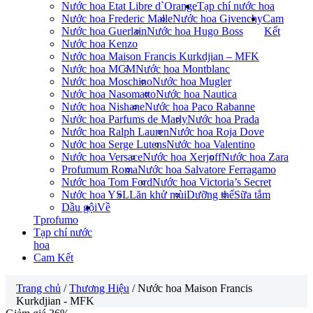
Nước hoa Etat Libre d`Orange
Tạp chí nước hoa
Nước hoa Frederic Malle
Nước hoa Givenchy
Cam
Nước hoa Guerlain
Nước hoa Hugo Boss
Kết
Nước hoa Kenzo
Nước hoa Maison Francis Kurkdjian – MFK
Nước hoa MCM
Nước hoa Montblanc
Nước hoa Moschino
Nước hoa Mugler
Nước hoa Nasomatto
Nước hoa Nautica
Nước hoa Nishane
Nước hoa Paco Rabanne
Nước hoa Parfums de Marly
Nước hoa Prada
Nước hoa Ralph Lauren
Nước hoa Roja Dove
Nước hoa Serge Lutens
Nước hoa Valentino
Nước hoa Versace
Nước hoa Xerjoff
Nước hoa Zara
Profumum Roma
Nước hoa Salvatore Ferragamo
Nước hoa Tom Ford
Nước hoa Victoria’s Secret
Nước hoa YSL
Lăn khử mùi
Dưỡng thể
Sữa tắm
Dầu gội
Về
Tprofumo
Tạp chí nước
hoa
Cam Kết
Trang chủ
/
Thương Hiệu
/ Nước hoa Maison Francis
Kurkdjian - MFK