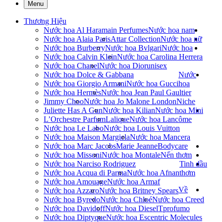
Menu
Thương Hiệu
Nước hoa Al Haramain Perfumes
Nước hoa nam
Nước hoa Alaia Paris
Attar Collection
Nước hoa nữ
Nước hoa Burberry
Nước hoa Bvlgari
Nước hoa
Nước hoa Calvin Klein
Nước hoa Carolina Herrera
Nước hoa Chanel
Nước hoa Dior
unisex
Nước hoa Dolce & Gabbana
Nước
Nước hoa Giorgio Armani
Nước hoa Gucci
hoa
Nước hoa Hermès
Nước hoa Jean Paul Gaultier
Jimmy Choo
Nước hoa Jo Malone London
Niche
Juliette Has A Gun
Nước hoa Kilian
Nước hoa Mini
L’Orchestre Parfum
Lalique
Nước hoa Lancôme
Nước hoa Le Labo
Nước hoa Louis Vuitton
Nước hoa Maison Margiela
Nước hoa Mancera
Nước hoa Marc Jacobs
Marie Jeanne
Bodycare
Nước hoa Missoni
Nước hoa Montale
Nến thơm
Nước hoa Narciso Rodriguez
Tinh dầu
Nước hoa Acqua di Parma
Nước hoa Afnan
thơm
Nước hoa Amouage
Nước hoa Armaf
Về
Nước hoa Azzaro
Nước hoa Britney Spears
Nước hoa Byredo
Nước hoa Chloé
Nước hoa Creed
Nước hoa Davidoff
Nước hoa Diesel
Tprofumo
Nước hoa Diptyque
Nước hoa Escentric Molecules