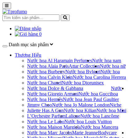
0
Danh mục sản phẩm
Thương Hiệu
Nước hoa Al Haramain Perfumes
Nước hoa nam
Nước hoa Alaia Paris
Attar Collection
Nước hoa nữ
Nước hoa Burberry
Nước hoa Bvlgari
Nước hoa
Nước hoa Calvin Klein
Nước hoa Carolina Herrera
Nước hoa Chanel
Nước hoa Dior
unisex
Nước hoa Dolce & Gabbana
Nước
Nước hoa Giorgio Armani
Nước hoa Gucci
hoa
Nước hoa Hermès
Nước hoa Jean Paul Gaultier
Jimmy Choo
Nước hoa Jo Malone London
Niche
Juliette Has A Gun
Nước hoa Kilian
Nước hoa Mini
L’Orchestre Parfum
Lalique
Nước hoa Lancôme
Nước hoa Le Labo
Nước hoa Louis Vuitton
Nước hoa Maison Margiela
Nước hoa Mancera
Nước hoa Marc Jacobs
Marie Jeanne
Bodycare