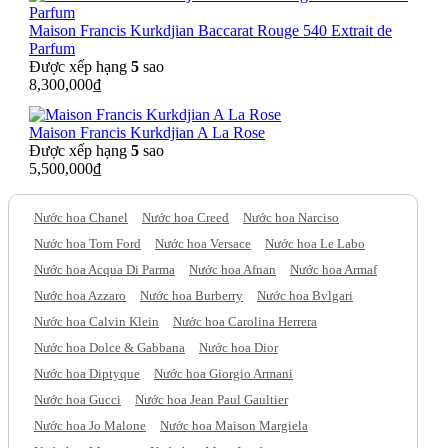
Maison Francis Kurkdjian Baccarat Rouge 540 Extrait de
Parfum
Được xếp hạng
5
sao
8,300,000
₫
Maison Francis Kurkdjian A La Rose
Được xếp hạng
5
sao
5,500,000
₫
Nước hoa Chanel
Nước hoa Creed
Nước hoa Narciso
Nước hoa Tom Ford
Nước hoa Versace
Nước hoa Le Labo
Nước hoa Acqua Di Parma
Nước hoa Afnan
Nước hoa Armaf
Nước hoa Azzaro
Nước hoa Burberry
Nước hoa Bvlgari
Nước hoa Calvin Klein
Nước hoa Carolina Herrera
Nước hoa Dolce & Gabbana
Nước hoa Dior
Nước hoa Diptyque
Nước hoa Giorgio Armani
Nước hoa Gucci
Nước hoa Jean Paul Gaultier
Nước hoa Jo Malone
Nước hoa Maison Margiela