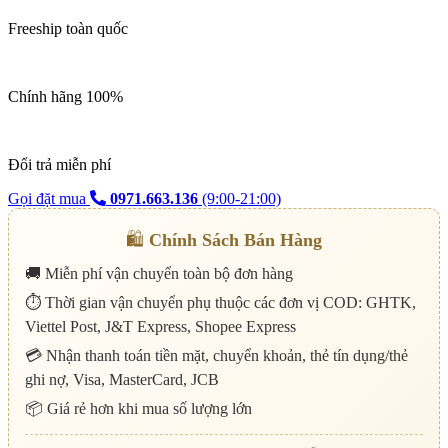
Freeship toàn quốc
Chính hãng 100%
Đổi trả miễn phí
Gọi đặt mua
0971.663.136
(9:00-21:00)
🛍️
Chính Sách Bán Hàng
🚚 Miễn phí vận chuyển toàn bộ đơn hàng
⏱️ Thời gian vận chuyển phụ thuộc các đơn vị COD: GHTK,
Viettel Post, J&T Express, Shopee Express
💳 Nhận thanh toán tiền mặt, chuyển khoản, thẻ tín dụng/thẻ
ghi nợ, Visa, MasterCard, JCB
📦 Giá rẻ hơn khi mua số lượng lớn