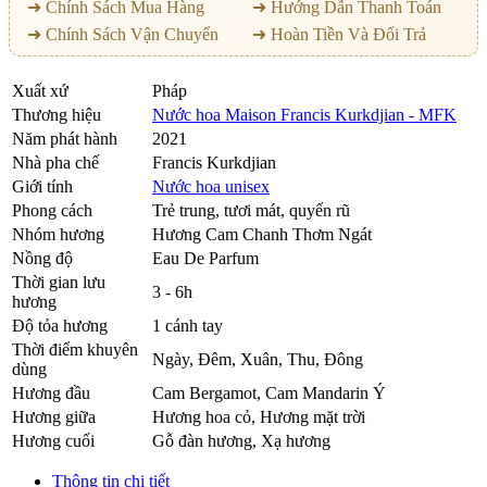
➜ Chính Sách Mua Hàng
➜ Hướng Dẫn Thanh Toán
➜ Chính Sách Vận Chuyển
➜ Hoàn Tiền Và Đổi Trả
Xuất xứ
Pháp
Thương hiệu
Nước hoa Maison Francis Kurkdjian - MFK
Năm phát hành
2021
Nhà pha chế
Francis Kurkdjian
Giới tính
Nước hoa unisex
Phong cách
Trẻ trung, tươi mát, quyến rũ
Nhóm hương
Hương Cam Chanh Thơm Ngát
Nồng độ
Eau De Parfum
Thời gian lưu
3 - 6h
hương
Độ tỏa hương
1 cánh tay
Thời điểm khuyên
Ngày, Đêm, Xuân, Thu, Đông
dùng
Hương đầu
Cam Bergamot
,
Cam Mandarin Ý
Hương giữa
Hương hoa cỏ
,
Hương mặt trời
Hương cuối
Gỗ đàn hương
,
Xạ hương
Thông tin chi tiết