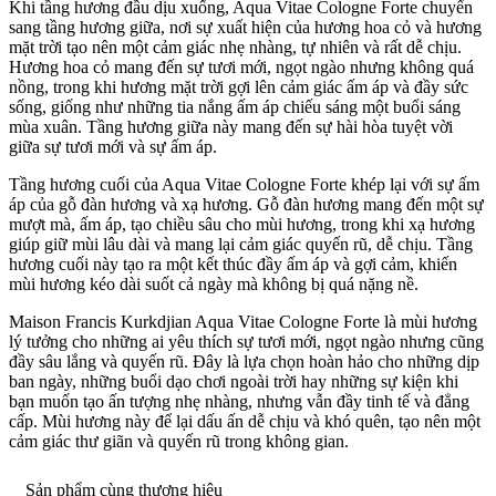
Khi tầng hương đầu dịu xuống, Aqua Vitae Cologne Forte chuyển
sang tầng hương giữa, nơi sự xuất hiện của hương hoa cỏ và hương
mặt trời tạo nên một cảm giác nhẹ nhàng, tự nhiên và rất dễ chịu.
Hương hoa cỏ mang đến sự tươi mới, ngọt ngào nhưng không quá
nồng, trong khi hương mặt trời gợi lên cảm giác ấm áp và đầy sức
sống, giống như những tia nắng ấm áp chiếu sáng một buổi sáng
mùa xuân. Tầng hương giữa này mang đến sự hài hòa tuyệt vời
giữa sự tươi mới và sự ấm áp.
Tầng hương cuối của Aqua Vitae Cologne Forte khép lại với sự ấm
áp của gỗ đàn hương và xạ hương. Gỗ đàn hương mang đến một sự
mượt mà, ấm áp, tạo chiều sâu cho mùi hương, trong khi xạ hương
giúp giữ mùi lâu dài và mang lại cảm giác quyến rũ, dễ chịu. Tầng
hương cuối này tạo ra một kết thúc đầy ấm áp và gợi cảm, khiến
mùi hương kéo dài suốt cả ngày mà không bị quá nặng nề.
Maison Francis Kurkdjian Aqua Vitae Cologne Forte là mùi hương
lý tưởng cho những ai yêu thích sự tươi mới, ngọt ngào nhưng cũng
đầy sâu lắng và quyến rũ. Đây là lựa chọn hoàn hảo cho những dịp
ban ngày, những buổi dạo chơi ngoài trời hay những sự kiện khi
bạn muốn tạo ấn tượng nhẹ nhàng, nhưng vẫn đầy tinh tế và đẳng
cấp. Mùi hương này để lại dấu ấn dễ chịu và khó quên, tạo nên một
cảm giác thư giãn và quyến rũ trong không gian.
Sản phẩm cùng thương hiệu