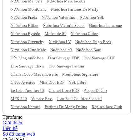
Nước hoa Mancera
Nước hoa Marc Jacobs
Nước hoa Montblanc
Nước hoa Parfums De Marly
Nước hoa Prada
Nước hoa Valentino
Nước hoa YSL
Nước hoa Kilian
Nước hoa Victoria Secret
Nước hoa Lancome
Nước hoa Byredo
Molecule 01
Nước hoa Chloe
Nước hoa Givenchy
Nước hoa LV
Nước hoa Hugo Boss
Nước hoa Ultra Male
Nước hoa nữ
Nước hoa Nam
Cửa hàng nước hoa
Dior Sauvage EDP
Dior Sauvage EDT
Dior Sauvage Elixir
Dior Sauvage Parfum
Chanel Coco Mademoiselle
Montblanc Signature
Creed Aventus
Miss Dior EDP
YSL Libre
Le Labo Another 13
Chanel Coco EDP
Acqua Di Gio
MFK 540
Versace Eros
Jean Paul Gaultier Scandal
Nước hoa Hermes
Parfums De Marly Delina
Replica Jazz Club
Tprofumo
Giới thiệu
Liên hệ
Sơ đồ trang web
Chính Sách