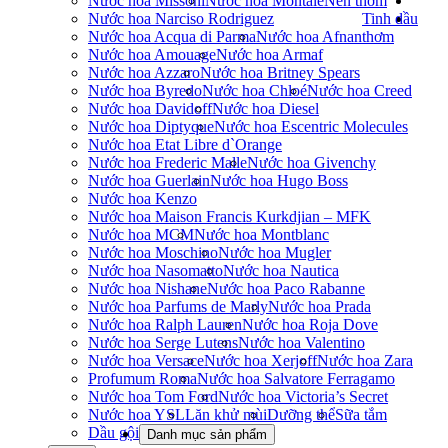
Nước hoa Missoni
Nước hoa Montale
Nến thơm
Nước hoa Narciso Rodriguez
Tinh dầu
Nước hoa Acqua di Parma
Nước hoa Afnan
thơm
Nước hoa Amouage
Nước hoa Armaf
Nước hoa Azzaro
Nước hoa Britney Spears
Nước hoa Byredo
Nước hoa Chloé
Nước hoa Creed
Nước hoa Davidoff
Nước hoa Diesel
Nước hoa Diptyque
Nước hoa Escentric Molecules
Nước hoa Etat Libre d`Orange
Nước hoa Frederic Malle
Nước hoa Givenchy
Nước hoa Guerlain
Nước hoa Hugo Boss
Nước hoa Kenzo
Nước hoa Maison Francis Kurkdjian – MFK
Nước hoa MCM
Nước hoa Montblanc
Nước hoa Moschino
Nước hoa Mugler
Nước hoa Nasomatto
Nước hoa Nautica
Nước hoa Nishane
Nước hoa Paco Rabanne
Nước hoa Parfums de Marly
Nước hoa Prada
Nước hoa Ralph Lauren
Nước hoa Roja Dove
Nước hoa Serge Lutens
Nước hoa Valentino
Nước hoa Versace
Nước hoa Xerjoff
Nước hoa Zara
Profumum Roma
Nước hoa Salvatore Ferragamo
Nước hoa Tom Ford
Nước hoa Victoria’s Secret
Nước hoa YSL
Lăn khử mùi
Dưỡng thể
Sữa tắm
Dầu gội
Danh mục sản phẩm