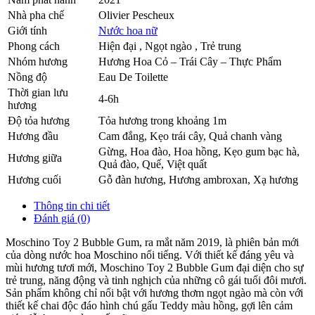
Nhà pha chế
Olivier Pescheux
Giới tính
Nước hoa nữ
Phong cách
Hiện đại , Ngọt ngào , Trẻ trung
Nhóm hương
Hương Hoa Cỏ – Trái Cây – Thực Phẩm
Nồng độ
Eau De Toilette
Thời gian lưu
4-6h
hương
Độ tỏa hương
Tỏa hương trong khoảng 1m
Hương đầu
Cam đắng
,
Kẹo trái cây
,
Quả chanh vàng
Gừng
,
Hoa đào
,
Hoa hồng
,
Kẹo gum bạc hà
,
Hương giữa
Quả đào
,
Quế
,
Việt quất
Hương cuối
Gỗ đàn hương
,
Hương ambroxan
,
Xạ hương
Thông tin chi tiết
Đánh giá (0)
Moschino Toy 2 Bubble Gum, ra mắt năm 2019, là phiên bản mới
của dòng nước hoa Moschino nổi tiếng. Với thiết kế đáng yêu và
mùi hương tươi mới, Moschino Toy 2 Bubble Gum đại diện cho sự
trẻ trung, năng động và tinh nghịch của những cô gái tuổi đôi mươi.
Sản phẩm không chỉ nổi bật với hương thơm ngọt ngào mà còn với
thiết kế chai độc đáo hình chú gấu Teddy màu hồng, gợi lên cảm