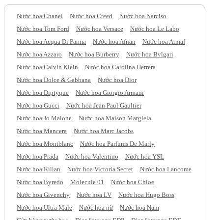
Nước hoa Chanel
Nước hoa Creed
Nước hoa Narciso
Nước hoa Tom Ford
Nước hoa Versace
Nước hoa Le Labo
Nước hoa Acqua Di Parma
Nước hoa Afnan
Nước hoa Armaf
Nước hoa Azzaro
Nước hoa Burberry
Nước hoa Bvlgari
Nước hoa Calvin Klein
Nước hoa Carolina Herrera
Nước hoa Dolce & Gabbana
Nước hoa Dior
Nước hoa Diptyque
Nước hoa Giorgio Armani
Nước hoa Gucci
Nước hoa Jean Paul Gaultier
Nước hoa Jo Malone
Nước hoa Maison Margiela
Nước hoa Mancera
Nước hoa Marc Jacobs
Nước hoa Montblanc
Nước hoa Parfums De Marly
Nước hoa Prada
Nước hoa Valentino
Nước hoa YSL
Nước hoa Kilian
Nước hoa Victoria Secret
Nước hoa Lancome
Nước hoa Byredo
Molecule 01
Nước hoa Chloe
Nước hoa Givenchy
Nước hoa LV
Nước hoa Hugo Boss
Nước hoa Ultra Male
Nước hoa nữ
Nước hoa Nam