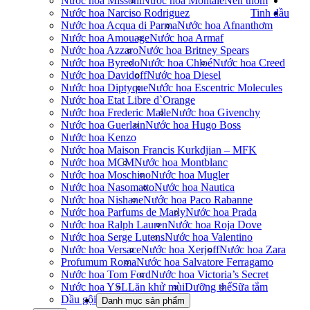
Nước hoa Missoni
Nước hoa Montale
Nến thơm
Nước hoa Narciso Rodriguez
Tinh dầu
Nước hoa Acqua di Parma
Nước hoa Afnan
thơm
Nước hoa Amouage
Nước hoa Armaf
Nước hoa Azzaro
Nước hoa Britney Spears
Nước hoa Byredo
Nước hoa Chloé
Nước hoa Creed
Nước hoa Davidoff
Nước hoa Diesel
Nước hoa Diptyque
Nước hoa Escentric Molecules
Nước hoa Etat Libre d`Orange
Nước hoa Frederic Malle
Nước hoa Givenchy
Nước hoa Guerlain
Nước hoa Hugo Boss
Nước hoa Kenzo
Nước hoa Maison Francis Kurkdjian – MFK
Nước hoa MCM
Nước hoa Montblanc
Nước hoa Moschino
Nước hoa Mugler
Nước hoa Nasomatto
Nước hoa Nautica
Nước hoa Nishane
Nước hoa Paco Rabanne
Nước hoa Parfums de Marly
Nước hoa Prada
Nước hoa Ralph Lauren
Nước hoa Roja Dove
Nước hoa Serge Lutens
Nước hoa Valentino
Nước hoa Versace
Nước hoa Xerjoff
Nước hoa Zara
Profumum Roma
Nước hoa Salvatore Ferragamo
Nước hoa Tom Ford
Nước hoa Victoria’s Secret
Nước hoa YSL
Lăn khử mùi
Dưỡng thể
Sữa tắm
Dầu gội
Danh mục sản phẩm