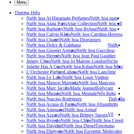
Menu
Thương Hiệu
Nước hoa Al Haramain Perfumes
Nước hoa nam
Nước hoa Alaia Paris
Attar Collection
Nước hoa nữ
Nước hoa Burberry
Nước hoa Bvlgari
Nước hoa
Nước hoa Calvin Klein
Nước hoa Carolina Herrera
Nước hoa Chanel
Nước hoa Dior
unisex
Nước hoa Dolce & Gabbana
Nước
Nước hoa Giorgio Armani
Nước hoa Gucci
hoa
Nước hoa Hermès
Nước hoa Jean Paul Gaultier
Jimmy Choo
Nước hoa Jo Malone London
Niche
Juliette Has A Gun
Nước hoa Kilian
Nước hoa Mini
L’Orchestre Parfum
Lalique
Nước hoa Lancôme
Nước hoa Le Labo
Nước hoa Louis Vuitton
Nước hoa Maison Margiela
Nước hoa Mancera
Nước hoa Marc Jacobs
Marie Jeanne
Bodycare
Nước hoa Missoni
Nước hoa Montale
Nến thơm
Nước hoa Narciso Rodriguez
Tinh dầu
Nước hoa Acqua di Parma
Nước hoa Afnan
thơm
Nước hoa Amouage
Nước hoa Armaf
Về
Nước hoa Azzaro
Nước hoa Britney Spears
Nước hoa Byredo
Nước hoa Chloé
Nước hoa Creed
Nước hoa Davidoff
Nước hoa Diesel
Tprofumo
Nước hoa Diptyque
Nước hoa Escentric Molecules