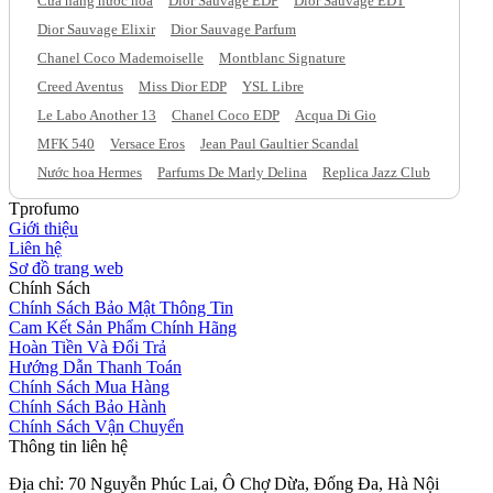
Cửa hàng nước hoa
Dior Sauvage EDP
Dior Sauvage EDT
Dior Sauvage Elixir
Dior Sauvage Parfum
Chanel Coco Mademoiselle
Montblanc Signature
Creed Aventus
Miss Dior EDP
YSL Libre
Le Labo Another 13
Chanel Coco EDP
Acqua Di Gio
MFK 540
Versace Eros
Jean Paul Gaultier Scandal
Nước hoa Hermes
Parfums De Marly Delina
Replica Jazz Club
Tprofumo
Giới thiệu
Liên hệ
Sơ đồ trang web
Chính Sách
Chính Sách Bảo Mật Thông Tin
Cam Kết Sản Phẩm Chính Hãng
Hoàn Tiền Và Đổi Trả
Hướng Dẫn Thanh Toán
Chính Sách Mua Hàng
Chính Sách Bảo Hành
Chính Sách Vận Chuyển
Thông tin liên hệ
Địa chỉ: 70 Nguyễn Phúc Lai, Ô Chợ Dừa, Đống Đa, Hà Nội