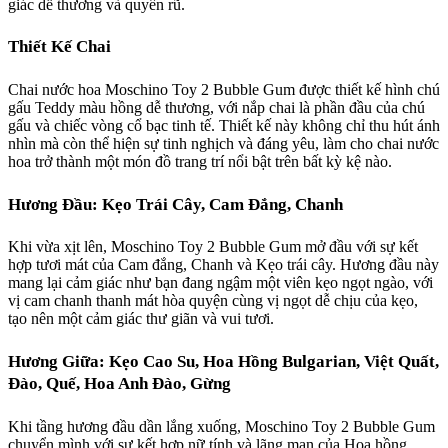
giác dễ thương và quyến rũ.
Thiết Kế Chai
Chai nước hoa Moschino Toy 2 Bubble Gum được thiết kế hình chú
gấu Teddy màu hồng dễ thương, với nắp chai là phần đầu của chú
gấu và chiếc vòng cổ bạc tinh tế. Thiết kế này không chỉ thu hút ánh
nhìn mà còn thể hiện sự tinh nghịch và đáng yêu, làm cho chai nước
hoa trở thành một món đồ trang trí nổi bật trên bất kỳ kệ nào.
Hương Đầu: Kẹo Trái Cây, Cam Đắng, Chanh
Khi vừa xịt lên, Moschino Toy 2 Bubble Gum mở đầu với sự kết
hợp tươi mát của Cam đắng, Chanh và Kẹo trái cây. Hương đầu này
mang lại cảm giác như bạn đang ngậm một viên kẹo ngọt ngào, với
vị cam chanh thanh mát hòa quyện cùng vị ngọt dễ chịu của kẹo,
tạo nên một cảm giác thư giãn và vui tươi.
Hương Giữa: Kẹo Cao Su, Hoa Hồng Bulgarian, Việt Quất,
Đào, Quế, Hoa Anh Đào, Gừng
Khi tầng hương đầu dần lắng xuống, Moschino Toy 2 Bubble Gum
chuyển mình với sự kết hợp nữ tính và lãng mạn của Hoa hồng