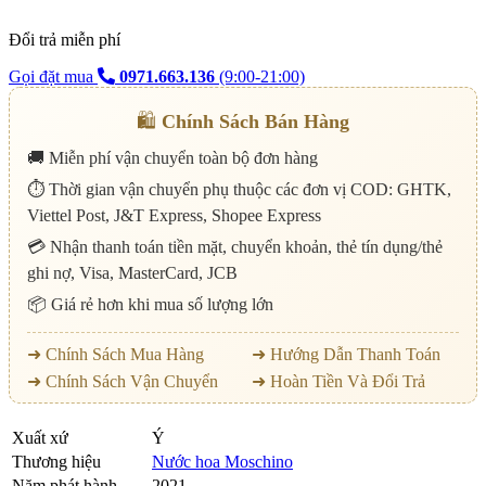
Đổi trả miễn phí
Gọi đặt mua
0971.663.136
(9:00-21:00)
🛍️
Chính Sách Bán Hàng
🚚 Miễn phí vận chuyển toàn bộ đơn hàng
⏱️ Thời gian vận chuyển phụ thuộc các đơn vị COD: GHTK,
Viettel Post, J&T Express, Shopee Express
💳 Nhận thanh toán tiền mặt, chuyển khoản, thẻ tín dụng/thẻ
ghi nợ, Visa, MasterCard, JCB
📦 Giá rẻ hơn khi mua số lượng lớn
➜ Chính Sách Mua Hàng
➜ Hướng Dẫn Thanh Toán
➜ Chính Sách Vận Chuyển
➜ Hoàn Tiền Và Đổi Trả
Xuất xứ
Ý
Thương hiệu
Nước hoa Moschino
Năm phát hành
2021