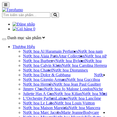
0
Danh mục sản phẩm
Thương Hiệu
Nước hoa Al Haramain Perfumes
Nước hoa nam
Nước hoa Alaia Paris
Attar Collection
Nước hoa nữ
Nước hoa Burberry
Nước hoa Bvlgari
Nước hoa
Nước hoa Calvin Klein
Nước hoa Carolina Herrera
Nước hoa Chanel
Nước hoa Dior
unisex
Nước hoa Dolce & Gabbana
Nước
Nước hoa Giorgio Armani
Nước hoa Gucci
hoa
Nước hoa Hermès
Nước hoa Jean Paul Gaultier
Jimmy Choo
Nước hoa Jo Malone London
Niche
Juliette Has A Gun
Nước hoa Kilian
Nước hoa Mini
L’Orchestre Parfum
Lalique
Nước hoa Lancôme
Nước hoa Le Labo
Nước hoa Louis Vuitton
Nước hoa Maison Margiela
Nước hoa Mancera
Nước hoa Marc Jacobs
Marie Jeanne
Bodycare