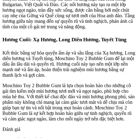
Bulgarian, Việt Quất và Đào. Các nốt hương này tạo ra một lớp
hương ngọt ngào, tràn đầy sức sống, được cân bằng bởi một chút
cay nhẹ của Gừng và Quế cùng sự tươi mới của Hoa anh đào. Tầng
hương giữa này mang đến sự quyến rũ và tinh nghịch, phản ánh cá
tính của một cô gái trẻ trung và năng động.
Hương Cuối: Xạ Hương, Long Diên Hương, Tuyết Tùng
Kết thúc bằng sự hòa quyện ấm áp và sâu lắng của Xạ hương, Long
diên hương và Tuyết tùng, Moschino Toy 2 Bubble Gum để lại một
dấu ấn lâu dài và quyến rũ. Hương cuối này tạo nên một lớp nền
mạnh mẽ và ấm áp, hoàn thiện trải nghiệm mùi hương bằng sự
thanh lịch và gợi cảm.
Moschino Toy 2 Bubble Gum là lựa chọn hoàn hảo cho những cô
gái tìm kiếm một mùi hương tươi mới và ngọt ngào, phù hợp cho
mùa hè thu. Với thiết kế chai độc đáo và mùi hương phong phú, sản
phẩm này không chỉ mang lại cảm giác tươi mát và dễ chịu mà còn
giúp bạn tự tin và nổi bật trong mọi hoàn cảnh. Moschino Toy 2
Bubble Gum là sự kết hợp hoàn hảo giữa sự tinh nghịch, quyến rũ
và cảm giác ngọt ngào, làm cho mỗi ngày trở nên đặc biệt hơn.
Đánh giá