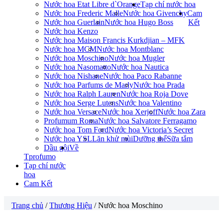
Nước hoa Etat Libre d`Orange
Tạp chí nước hoa
Nước hoa Frederic Malle
Nước hoa Givenchy
Cam
Nước hoa Guerlain
Nước hoa Hugo Boss
Kết
Nước hoa Kenzo
Nước hoa Maison Francis Kurkdjian – MFK
Nước hoa MCM
Nước hoa Montblanc
Nước hoa Moschino
Nước hoa Mugler
Nước hoa Nasomatto
Nước hoa Nautica
Nước hoa Nishane
Nước hoa Paco Rabanne
Nước hoa Parfums de Marly
Nước hoa Prada
Nước hoa Ralph Lauren
Nước hoa Roja Dove
Nước hoa Serge Lutens
Nước hoa Valentino
Nước hoa Versace
Nước hoa Xerjoff
Nước hoa Zara
Profumum Roma
Nước hoa Salvatore Ferragamo
Nước hoa Tom Ford
Nước hoa Victoria’s Secret
Nước hoa YSL
Lăn khử mùi
Dưỡng thể
Sữa tắm
Dầu gội
Về
Tprofumo
Tạp chí nước
hoa
Cam Kết
Trang chủ
/
Thương Hiệu
/ Nước hoa Moschino