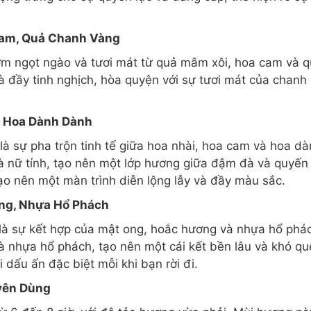
Cam, Quả Chanh Vàng
hơm ngọt ngào và tươi mát từ quả mâm xôi, hoa cam và
à đầy tinh nghịch, hòa quyện với sự tươi mát của chan
, Hoa Dành Dành
 là sự pha trộn tinh tế giữa hoa nhài, hoa cam và hoa 
 nữ tính, tạo nên một lớp hương giữa đậm đà và quyến
o nên một màn trình diễn lộng lẫy và đầy màu sắc.
ng, Nhựa Hổ Phách
 là sự kết hợp của mật ong, hoắc hương và nhựa hổ ph
 nhựa hổ phách, tạo nên một cái kết bền lâu và khó qu
 dấu ấn đặc biệt mỗi khi bạn rời đi.
yên Dùng