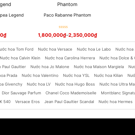
mpea Legend
Paco Rabanne Phantom
Được xếp
00
₫
1,800,000
₫
–
2,350,000
₫
hạng
5
sao
ước hoa Tom Ford
Nước hoa Versace
Nước hoa Le Labo
Nước hoa 
Nước hoa Calvin Klein
Nước hoa Carolina Herrera
Nước hoa Dolce &
 Paul Gaultier
Nước hoa Jo Malone
Nước hoa Maison Margiela
Nướ
hoa Prada
Nước hoa Valentino
Nước hoa YSL
Nước hoa Kilian
Nướ
oa Givenchy
Nước hoa LV
Nước hoa Hugo Boss
Nước hoa Ultra Ma
Dior Sauvage Parfum
Chanel Coco Mademoiselle
Montblanc Signat
K 540
Versace Eros
Jean Paul Gaultier Scandal
Nước hoa Hermes