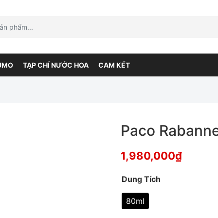
UMO
TẠP CHÍ NƯỚC HOA
CAM KẾT
Paco Rabanne 
1,980,000
₫
Dung Tích
80ml