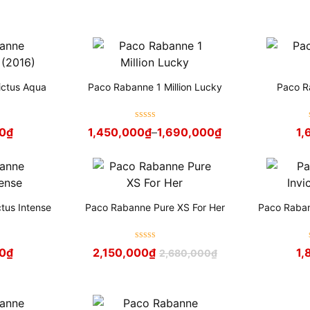
ictus Aqua
Paco Rabanne 1 Million Lucky
Paco Ra
Được xếp
0
₫
1,450,000
₫
–
1,690,000
₫
1,
hạng
5
sao
tus Intense
Paco Rabanne Pure XS For Her
Paco Raban
Được xếp
00
₫
2,150,000
₫
1,
2,680,000
₫
hạng
5
sao