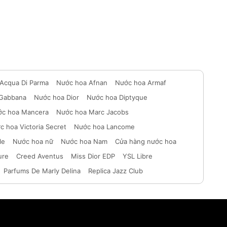
Acqua Di Parma
Nước hoa Afnan
Nước hoa Armaf
 Gabbana
Nước hoa Dior
Nước hoa Diptyque
c hoa Mancera
Nước hoa Marc Jacobs
c hoa Victoria Secret
Nước hoa Lancome
le
Nước hoa nữ
Nước hoa Nam
Cửa hàng nước hoa
ure
Creed Aventus
Miss Dior EDP
YSL Libre
Parfums De Marly Delina
Replica Jazz Club