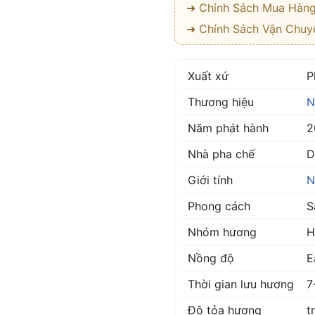
➜ Chính Sách Mua Hàn
➜ Chính Sách Vận Chuy
Xuất xứ
P
Thương hiệu
N
Năm phát hành
2
Nhà pha chế
D
Giới tính
N
Phong cách
S
Nhóm hương
H
Nồng độ
E
Thời gian lưu hương
7
Độ tỏa hương
t