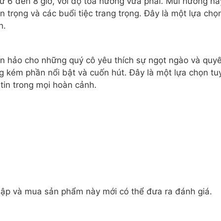
 từ 6 đến 8 giờ, với độ tỏa hương vừa phải. Mùi hương n
n trọng và các buổi tiệc trang trọng. Đây là một lựa ch
h.
àn hảo cho những quý cô yêu thích sự ngọt ngào và quyế
g kém phần nổi bật và cuốn hút. Đây là một lựa chọn tu
tin trong mọi hoàn cảnh.
ập và mua sản phẩm này mới có thể đưa ra đánh giá.