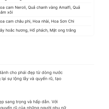
oa cam Neroli
,
Quả chanh vàng Amalfi
,
Quả
âm xôi
oa cam châu phi
,
Hoa nhài
,
Hoa Sơn Chi
ây hoắc hương
,
Hổ phách
,
Mật ong trắng
 dành cho phái đẹp từ dòng nước
i sự lộng lẫy và quyến rũ, tạo
ẹp sang trọng và hấp dẫn. Với
ự quyến rũ của những người phụ nữ