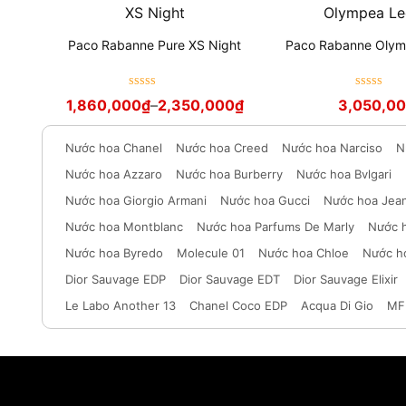
Paco Rabanne Pure XS Night
Paco Rabanne Oly
Được xếp
Được xếp
1,860,000
₫
–
2,350,000
₫
3,050,0
hạng
5
sao
hạng
5
sao
Nước hoa Chanel
Nước hoa Creed
Nước hoa Narciso
N
Nước hoa Azzaro
Nước hoa Burberry
Nước hoa Bvlgari
Nước hoa Giorgio Armani
Nước hoa Gucci
Nước hoa Jean
Nước hoa Montblanc
Nước hoa Parfums De Marly
Nước 
Nước hoa Byredo
Molecule 01
Nước hoa Chloe
Nước h
Dior Sauvage EDP
Dior Sauvage EDT
Dior Sauvage Elixir
Le Labo Another 13
Chanel Coco EDP
Acqua Di Gio
MF