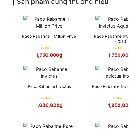
Sản phẩm cùng thương hiệu
Paco Rabanne 1 Million Prive
Paco Rabanne Inv
(2016)
Được xếp
Được xếp
1,750,000
₫
1,750,00
hạng
5
sao
hạng
5
sao
Paco Rabanne Invictus
Paco Rabanne Invic
Được xếp
Được xếp
1,680,000
₫
1,950,0
hạng
5
sao
hạng
5
sao