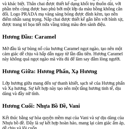
và khác biệt. Thân chai được thiết kế dạng khối trụ thuôn dài, với
phần trên cùng được bao phủ bởi một lớp da màu hồng không cân
đối. Logo PRADA mạ vàng sáng bóng được đính kèm, tạo nên
điểm nhấn sang trọng. Nắp chai được thiết kế gắn liền với bình xịt,
được trang trí họa tiết nửa vầng trăng màu đen sành điệu.
Hương Đầu: Caramel
Mở đầu là sự bùng nổ của hương Caramel ngọt ngào, tạo nên một
cảm giác dễ chịu và hấp dẫn ngay từ lần đầu tiên. Hương Caramel
này không quá ngọt ngào mà vừa đủ để làm say đắm lòng người.
Hương Giữa: Hương Phấn, Xạ Hương
Lớp hương giữa mang đến sự thanh khiết, sạch sẽ của Hương phấn
và Xạ hương. Sự kết hợp này tạo nên một tầng hương tinh tế, dịu
dàng và đầy nữ tính.
Hương Cuối: Nhựa Bồ Đề, Vani
Kết thúc bằng sự hòa quyện mềm mại của Vani và sự dịu dàng của
Nhựa bồ đề. Đây là sự kết hợp hoàn hảo, mang lại cảm giác ấm áp,
dễ chịu và lôi cuốn.