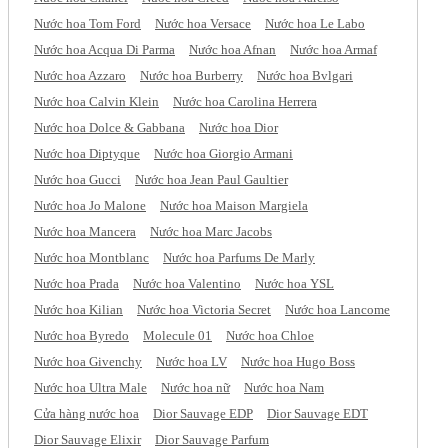
Nước hoa Tom Ford
Nước hoa Versace
Nước hoa Le Labo
Nước hoa Acqua Di Parma
Nước hoa Afnan
Nước hoa Armaf
Nước hoa Azzaro
Nước hoa Burberry
Nước hoa Bvlgari
Nước hoa Calvin Klein
Nước hoa Carolina Herrera
Nước hoa Dolce & Gabbana
Nước hoa Dior
Nước hoa Diptyque
Nước hoa Giorgio Armani
Nước hoa Gucci
Nước hoa Jean Paul Gaultier
Nước hoa Jo Malone
Nước hoa Maison Margiela
Nước hoa Mancera
Nước hoa Marc Jacobs
Nước hoa Montblanc
Nước hoa Parfums De Marly
Nước hoa Prada
Nước hoa Valentino
Nước hoa YSL
Nước hoa Kilian
Nước hoa Victoria Secret
Nước hoa Lancome
Nước hoa Byredo
Molecule 01
Nước hoa Chloe
Nước hoa Givenchy
Nước hoa LV
Nước hoa Hugo Boss
Nước hoa Ultra Male
Nước hoa nữ
Nước hoa Nam
Cửa hàng nước hoa
Dior Sauvage EDP
Dior Sauvage EDT
Dior Sauvage Elixir
Dior Sauvage Parfum