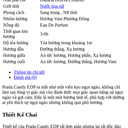
Giới tính
Nước hoa nữ
Phong cách
Sang trọng , Nữ tính
Nhóm hương
Hương Vani Phương Đông
Nồng độ
Eau De Parfum
Thời gian lưu
3-6h
hương
Độ tỏa hương
Tỏa hương trong khoảng 1m
Hương đầu
Đường thắng
,
Xạ hương
Hương giữa
An tức hương
,
Hương phấn
,
Xạ hương
Hương cuối
An tức hương
,
Đường thắng
,
Hương Vani
Thông tin chi tiết
Đánh giá (0)
Prada Candy EDP ra mắt như một viên kẹo ngọt ngào, không chỉ
làm say lòng vị giác mà còn đánh thức mọi giác quan bằng sự ngọt
ngào và gợi cảm. Đây là một mùi hương tinh tế, phù hợp với những
ai yêu thích sự ngọt ngào nhưng không quá phô trương.
Thiết Kế Chai
Thiết kế của Prada Candy EDP rất đơn giản nhưng lại rất độc đáo