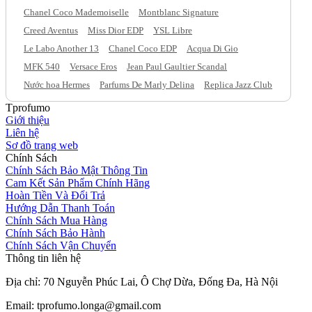
Chanel Coco Mademoiselle
Montblanc Signature
Creed Aventus
Miss Dior EDP
YSL Libre
Le Labo Another 13
Chanel Coco EDP
Acqua Di Gio
MFK 540
Versace Eros
Jean Paul Gaultier Scandal
Nước hoa Hermes
Parfums De Marly Delina
Replica Jazz Club
Tprofumo
Giới thiệu
Liên hệ
Sơ đồ trang web
Chính Sách
Chính Sách Bảo Mật Thông Tin
Cam Kết Sản Phẩm Chính Hãng
Hoàn Tiền Và Đổi Trả
Hướng Dẫn Thanh Toán
Chính Sách Mua Hàng
Chính Sách Bảo Hành
Chính Sách Vận Chuyển
Thông tin liên hệ
Địa chỉ: 70 Nguyễn Phúc Lai, Ô Chợ Dừa, Đống Đa, Hà Nội
Email: tprofumo.longa@gmail.com