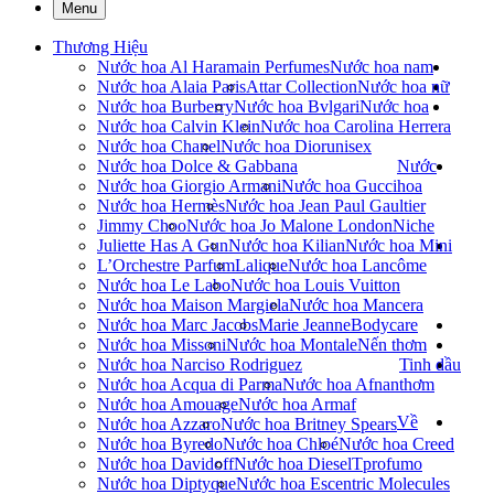
Menu
Thương Hiệu
Nước hoa Al Haramain Perfumes
Nước hoa nam
Nước hoa Alaia Paris
Attar Collection
Nước hoa nữ
Nước hoa Burberry
Nước hoa Bvlgari
Nước hoa
Nước hoa Calvin Klein
Nước hoa Carolina Herrera
Nước hoa Chanel
Nước hoa Dior
unisex
Nước hoa Dolce & Gabbana
Nước
Nước hoa Giorgio Armani
Nước hoa Gucci
hoa
Nước hoa Hermès
Nước hoa Jean Paul Gaultier
Jimmy Choo
Nước hoa Jo Malone London
Niche
Juliette Has A Gun
Nước hoa Kilian
Nước hoa Mini
L’Orchestre Parfum
Lalique
Nước hoa Lancôme
Nước hoa Le Labo
Nước hoa Louis Vuitton
Nước hoa Maison Margiela
Nước hoa Mancera
Nước hoa Marc Jacobs
Marie Jeanne
Bodycare
Nước hoa Missoni
Nước hoa Montale
Nến thơm
Nước hoa Narciso Rodriguez
Tinh dầu
Nước hoa Acqua di Parma
Nước hoa Afnan
thơm
Nước hoa Amouage
Nước hoa Armaf
Về
Nước hoa Azzaro
Nước hoa Britney Spears
Nước hoa Byredo
Nước hoa Chloé
Nước hoa Creed
Nước hoa Davidoff
Nước hoa Diesel
Tprofumo
Nước hoa Diptyque
Nước hoa Escentric Molecules