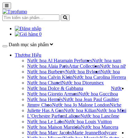
0
Danh mục sản phẩm
Thương Hiệu
Nước hoa Al Haramain Perfumes
Nước hoa nam
Nước hoa Alaia Paris
Attar Collection
Nước hoa nữ
Nước hoa Burberry
Nước hoa Bvlgari
Nước hoa
Nước hoa Calvin Klein
Nước hoa Carolina Herrera
Nước hoa Chanel
Nước hoa Dior
unisex
Nước hoa Dolce & Gabbana
Nước
Nước hoa Giorgio Armani
Nước hoa Gucci
hoa
Nước hoa Hermès
Nước hoa Jean Paul Gaultier
Jimmy Choo
Nước hoa Jo Malone London
Niche
Juliette Has A Gun
Nước hoa Kilian
Nước hoa Mini
L’Orchestre Parfum
Lalique
Nước hoa Lancôme
Nước hoa Le Labo
Nước hoa Louis Vuitton
Nước hoa Maison Margiela
Nước hoa Mancera
Nước hoa Marc Jacobs
Marie Jeanne
Bodycare