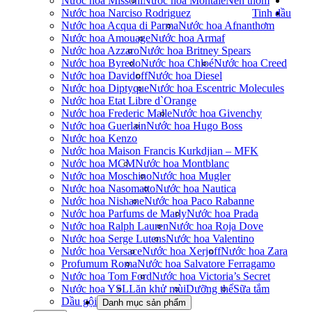
Nước hoa Missoni
Nước hoa Montale
Nến thơm
Nước hoa Narciso Rodriguez
Tinh dầu
Nước hoa Acqua di Parma
Nước hoa Afnan
thơm
Nước hoa Amouage
Nước hoa Armaf
Nước hoa Azzaro
Nước hoa Britney Spears
Nước hoa Byredo
Nước hoa Chloé
Nước hoa Creed
Nước hoa Davidoff
Nước hoa Diesel
Nước hoa Diptyque
Nước hoa Escentric Molecules
Nước hoa Etat Libre d`Orange
Nước hoa Frederic Malle
Nước hoa Givenchy
Nước hoa Guerlain
Nước hoa Hugo Boss
Nước hoa Kenzo
Nước hoa Maison Francis Kurkdjian – MFK
Nước hoa MCM
Nước hoa Montblanc
Nước hoa Moschino
Nước hoa Mugler
Nước hoa Nasomatto
Nước hoa Nautica
Nước hoa Nishane
Nước hoa Paco Rabanne
Nước hoa Parfums de Marly
Nước hoa Prada
Nước hoa Ralph Lauren
Nước hoa Roja Dove
Nước hoa Serge Lutens
Nước hoa Valentino
Nước hoa Versace
Nước hoa Xerjoff
Nước hoa Zara
Profumum Roma
Nước hoa Salvatore Ferragamo
Nước hoa Tom Ford
Nước hoa Victoria’s Secret
Nước hoa YSL
Lăn khử mùi
Dưỡng thể
Sữa tắm
Dầu gội
Danh mục sản phẩm