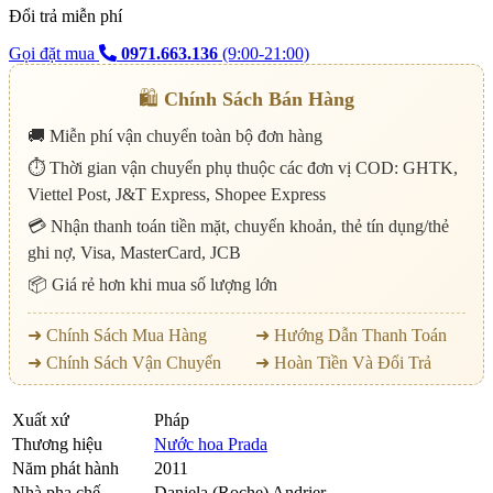
Đổi trả miễn phí
Gọi đặt mua
0971.663.136
(9:00-21:00)
🛍️
Chính Sách Bán Hàng
🚚 Miễn phí vận chuyển toàn bộ đơn hàng
⏱️ Thời gian vận chuyển phụ thuộc các đơn vị COD: GHTK,
Viettel Post, J&T Express, Shopee Express
💳 Nhận thanh toán tiền mặt, chuyển khoản, thẻ tín dụng/thẻ
ghi nợ, Visa, MasterCard, JCB
📦 Giá rẻ hơn khi mua số lượng lớn
➜ Chính Sách Mua Hàng
➜ Hướng Dẫn Thanh Toán
➜ Chính Sách Vận Chuyển
➜ Hoàn Tiền Và Đổi Trả
Xuất xứ
Pháp
Thương hiệu
Nước hoa Prada
Năm phát hành
2011
Nhà pha chế
Daniela (Roche) Andrier