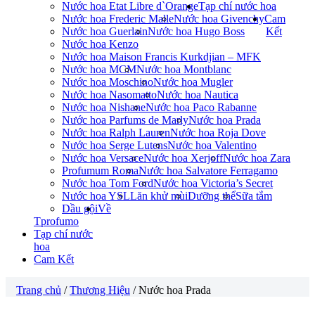
Nước hoa Etat Libre d`Orange
Tạp chí nước hoa
Nước hoa Frederic Malle
Nước hoa Givenchy
Cam
Nước hoa Guerlain
Nước hoa Hugo Boss
Kết
Nước hoa Kenzo
Nước hoa Maison Francis Kurkdjian – MFK
Nước hoa MCM
Nước hoa Montblanc
Nước hoa Moschino
Nước hoa Mugler
Nước hoa Nasomatto
Nước hoa Nautica
Nước hoa Nishane
Nước hoa Paco Rabanne
Nước hoa Parfums de Marly
Nước hoa Prada
Nước hoa Ralph Lauren
Nước hoa Roja Dove
Nước hoa Serge Lutens
Nước hoa Valentino
Nước hoa Versace
Nước hoa Xerjoff
Nước hoa Zara
Profumum Roma
Nước hoa Salvatore Ferragamo
Nước hoa Tom Ford
Nước hoa Victoria’s Secret
Nước hoa YSL
Lăn khử mùi
Dưỡng thể
Sữa tắm
Dầu gội
Về
Tprofumo
Tạp chí nước
hoa
Cam Kết
Trang chủ
/
Thương Hiệu
/ Nước hoa Prada