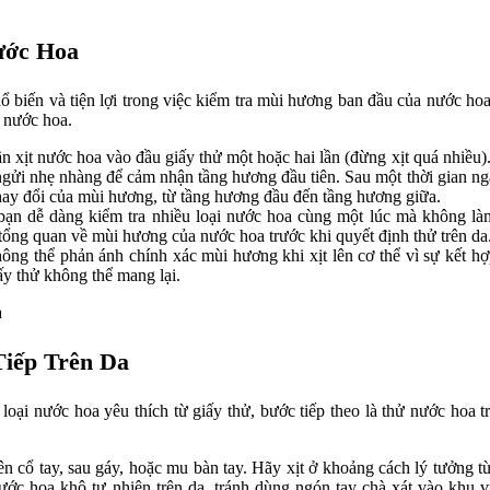
ước Hoa
ổ biến và tiện lợi trong việc kiểm tra mùi hương ban đầu của nước hoa
i nước hoa.
n xịt nước hoa vào đầu giấy thử một hoặc hai lần (đừng xịt quá nhiều)
gửi nhẹ nhàng để cảm nhận tầng hương đầu tiên. Sau một thời gian ngắn
hay đổi của mùi hương, từ tầng hương đầu đến tầng hương giữa.
bạn dễ dàng kiểm tra nhiều loại nước hoa cùng một lúc mà không l
 tổng quan về mùi hương của nước hoa trước khi quyết định thử trên da
ông thể phản ánh chính xác mùi hương khi xịt lên cơ thể vì sự kết h
iấy thử không thể mang lại.
iếp Trên Da
oại nước hoa yêu thích từ giấy thử, bước tiếp theo là thử nước hoa tr
n cổ tay, sau gáy, hoặc mu bàn tay. Hãy xịt ở khoảng cách lý tưởng 
ớc hoa khô tự nhiên trên da, tránh dùng ngón tay chà xát vào khu v