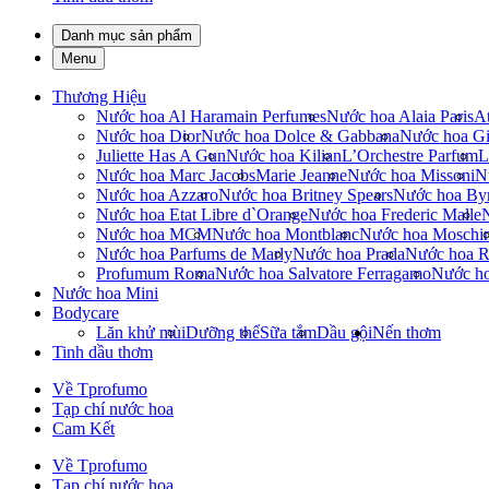
Danh mục sản phẩm
Menu
Thương Hiệu
Nước hoa Al Haramain Perfumes
Nước hoa Alaia Paris
At
Nước hoa Dior
Nước hoa Dolce & Gabbana
Nước hoa Gi
Juliette Has A Gun
Nước hoa Kilian
L’Orchestre Parfum
L
Nước hoa Marc Jacobs
Marie Jeanne
Nước hoa Missoni
N
Nước hoa Azzaro
Nước hoa Britney Spears
Nước hoa By
Nước hoa Etat Libre d`Orange
Nước hoa Frederic Malle
Nước hoa MCM
Nước hoa Montblanc
Nước hoa Moschi
Nước hoa Parfums de Marly
Nước hoa Prada
Nước hoa R
Profumum Roma
Nước hoa Salvatore Ferragamo
Nước h
Nước hoa Mini
Bodycare
Lăn khử mùi
Dưỡng thể
Sữa tắm
Dầu gội
Nến thơm
Tinh dầu thơm
Về Tprofumo
Tạp chí nước hoa
Cam Kết
Về Tprofumo
Tạp chí nước hoa