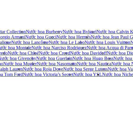
tar Collection
Nước hoa Burberry
Nước hoa Bvlgari
Nước hoa Calvin K
orgio Armani
Nước hoa Gucci
Nước hoa Hermès
Nước hoa Jean Paul Ga
alique
Nước hoa Lancôme
Nước hoa Le Labo
Nước hoa Louis Vuitton
N
ước hoa Montale
Nước hoa Narciso Rodriguez
Nước hoa Acqua di Par
redo
Nước hoa Chloé
Nước hoa Creed
Nước hoa Davidoff
Nước hoa Die
Nước hoa Givenchy
Nước hoa Guerlain
Nước hoa Hugo Boss
Nước hoa
no
Nước hoa Mugler
Nước hoa Nasomatto
Nước hoa Nautica
Nước hoa 
alph Lauren
Nước hoa Roja Dove
Nước hoa Serge Lutens
Nước hoa Val
oa Tom Ford
Nước hoa Victoria’s Secret
Nước hoa YSL
Nước hoa Nich