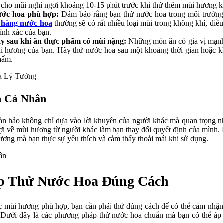
y cho mũi nghỉ ngơi khoảng 10-15 phút trước khi thử thêm mùi hương k
ước hoa phù hợp:
Đảm bảo rằng bạn thử nước hoa trong môi trường
 hàng nước hoa
thường sẽ có rất nhiều loại mùi trong không khí, điề
ính xác của bạn.
y sau khi ăn thực phẩm có mùi nặng:
Những món ăn có gia vị mạnh,
i hương của bạn. Hãy thử nước hoa sau một khoảng thời gian hoặc kh
hẩm.
 Cá Nhân
àn hảo không chỉ dựa vào lời khuyên của người khác mà quan trọng n
i về mùi hương từ người khác làm bạn thay đổi quyết định của mình.
ơng mà bạn thực sự yêu thích và cảm thấy thoải mái khi sử dụng.
p Thử Nước Hoa Đúng Cách
c mùi hương phù hợp, bạn cần phải thử đúng cách để có thể cảm nhận
 Dưới đây là các phương pháp thử nước hoa chuẩn mà bạn có thể áp