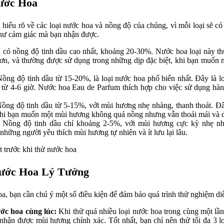
ước Hoa
 hiểu rõ về các loại nước hoa và nồng độ của chúng, vì mỗi loại sẽ có
hư cảm giác mà bạn nhận được.
 có nồng độ tinh dầu cao nhất, khoảng 20-30%. Nước hoa loại này t
 hơn, và thường được sử dụng trong những dịp đặc biệt, khi bạn muốn 
ồng độ tinh dầu từ 15-20%, là loại nước hoa phổ biến nhất. Đây là l
i từ 4-6 giờ. Nước hoa Eau de Parfum thích hợp cho việc sử dụng hà
ồng độ tinh dầu từ 5-15%, với mùi hương nhẹ nhàng, thanh thoát. Đâ
hi bạn muốn một mùi hương không quá nồng nhưng vẫn thoải mái và d
Nồng độ tinh dầu chỉ khoảng 2-5%, với mùi hương cực kỳ nhẹ nh
những người yêu thích mùi hương tự nhiên và ít lưu lại lâu.
Nước Hoa Lý Tưởng
, bạn cần chú ý một số điều kiện để đảm bảo quá trình thử nghiệm diễ
ớc hoa cùng lúc:
Khi thử quá nhiều loại nước hoa trong cùng một lần
nhận được mùi hương chính xác. Tốt nhất, bạn chỉ nên thử tối đa 3 