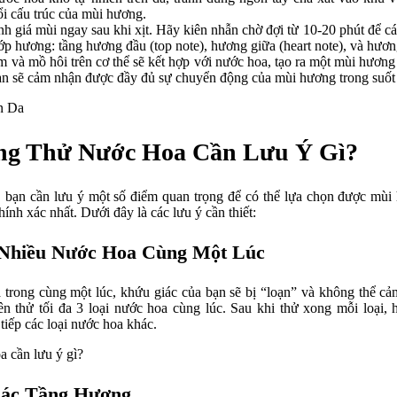
ổi cấu trúc của mùi hương.
 giá mùi ngay sau khi xịt. Hãy kiên nhẫn chờ đợi từ 10-20 phút để các
ớp hương: tầng hương đầu (top note), hương giữa (heart note), và hương
 và mồ hôi trên cơ thể sẽ kết hợp với nước hoa, tạo ra một mùi hương 
 Bạn sẽ cảm nhận được đầy đủ sự chuyển động của mùi hương trong suốt 
ng Thử Nước Hoa Cần Lưu Ý Gì?
 bạn cần lưu ý một số điểm quan trọng để có thể lựa chọn được mùi 
nh xác nhất. Dưới đây là các lưu ý cần thiết:
Nhiều Nước Hoa Cùng Một Lúc
 trong cùng một lúc, khứu giác của bạn sẽ bị “loạn” và không thể c
ên thử tối đa 3 loại nước hoa cùng lúc. Sau khi thử xong mỗi loại,
tiếp các loại nước hoa khác.
Các Tầng Hương