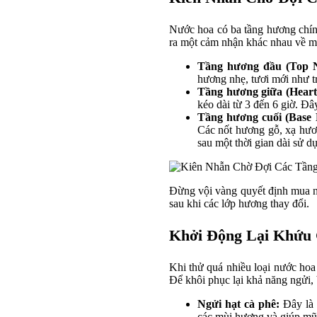
Nước hoa có ba tầng hương chính
ra một cảm nhận khác nhau về m
Tầng hương đầu (Top N
hương nhẹ, tươi mới như tr
Tầng hương giữa (Heart
kéo dài từ 3 đến 6 giờ. Đ
Tầng hương cuối (Base 
Các nốt hương gỗ, xạ hươ
sau một thời gian dài sử d
Đừng vội vàng quyết định mua n
sau khi các lớp hương thay đổi.
Khởi Động Lại Khứu 
Khi thử quá nhiều loại nước hoa
Để khôi phục lại khả năng ngửi,
Ngửi hạt cà phê:
Đây là 
các mùi hương và giúp mũi 