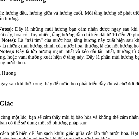
: hương đầu, hương giữa và hương cuối. Mỗi tầng hương sẽ phát triển
ùi hương.
otes):
Đây là những mùi hương bạn cảm nhận được ngay sau khi xị
ái cây, hoa cỏ. Tuy nhiên, tầng hương đầu chỉ kéo dài từ 10 đến 20 phú
 Notes):
Là “trái tim” của nước hoa, tầng hương này xuất hiện sau k
ây là những mùi hương chính của nước hoa, thường là các nốt hương hoa
Notes):
Đây là lớp hương mạnh nhất và kéo dài lâu nhất, thường từ 6
ng, hoặc vani thường xuất hiện ở tầng này. Đây là phần mùi hương b
ụng nước hoa.
gay sau khi thử xong, hãy để nước hoa phát triển đầy đủ và chờ đợi
Giác
 cùng một lúc, bạn sẽ cảm thấy mũi bị bão hòa và không thể cảm nhậ
 bạn có thể sử dụng một số phương pháp sau:
cách phổ biến để làm sạch khứu giác giữa các lần thử nước hoa. Hạt
của bạn nghỉ ngơi trước khi tiếp tục thử nước hoa khác.