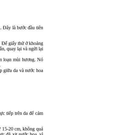
. Đây là bước đầu tiên
. Để giấy thử ở khoảng
, quay lại và ngửi lại
àm loạn mùi hương. Nó
.
ợp giữa da và nước hoa
ực tiếp trên da để cảm
từ 15-20 cm, không quá
ực đã xịt nước hoa, vì