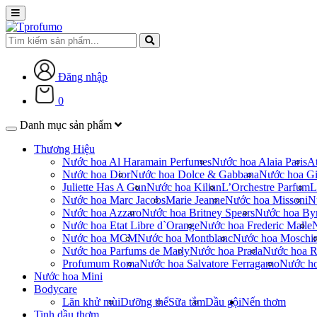
Đăng nhập
0
Danh mục sản phẩm
Thương Hiệu
Nước hoa Al Haramain Perfumes
Nước hoa Alaia Paris
At
Nước hoa Dior
Nước hoa Dolce & Gabbana
Nước hoa Gi
Juliette Has A Gun
Nước hoa Kilian
L’Orchestre Parfum
L
Nước hoa Marc Jacobs
Marie Jeanne
Nước hoa Missoni
N
Nước hoa Azzaro
Nước hoa Britney Spears
Nước hoa By
Nước hoa Etat Libre d`Orange
Nước hoa Frederic Malle
Nước hoa MCM
Nước hoa Montblanc
Nước hoa Moschi
Nước hoa Parfums de Marly
Nước hoa Prada
Nước hoa R
Profumum Roma
Nước hoa Salvatore Ferragamo
Nước h
Nước hoa Mini
Bodycare
Lăn khử mùi
Dưỡng thể
Sữa tắm
Dầu gội
Nến thơm
Tinh dầu thơm