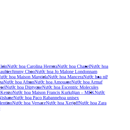
lein
Nước hoa Carolina Herrera
Nước hoa Chanel
Nước hoa
ultier
Jimmy Choo
Nước hoa Jo Malone London
nam
ước hoa Maison Margiela
Nước hoa Mancera
Nước hoa nữ
ma
Nước hoa Afnan
Nước hoa Amouage
Nước hoa Armaf
sel
Nước hoa Diptyque
Nước hoa Escentric Molecules
 Kenzo
Nước hoa Maison Francis Kurkdjian – MFK
Nước
Nishane
Nước hoa Paco Rabanne
hoa unisex
entino
Nước hoa Versace
Nước hoa Xerjoff
Nước hoa Zara
e