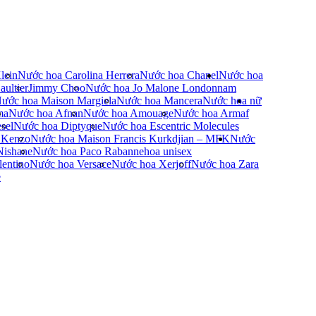
lein
Nước hoa Carolina Herrera
Nước hoa Chanel
Nước hoa
ultier
Jimmy Choo
Nước hoa Jo Malone London
nam
ước hoa Maison Margiela
Nước hoa Mancera
Nước hoa nữ
ma
Nước hoa Afnan
Nước hoa Amouage
Nước hoa Armaf
sel
Nước hoa Diptyque
Nước hoa Escentric Molecules
 Kenzo
Nước hoa Maison Francis Kurkdjian – MFK
Nước
Nishane
Nước hoa Paco Rabanne
hoa unisex
entino
Nước hoa Versace
Nước hoa Xerjoff
Nước hoa Zara
e