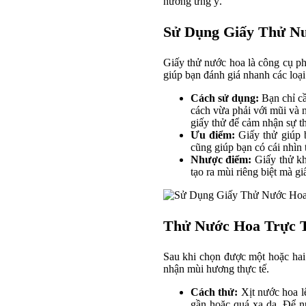
hương ưng ý.
Sử Dụng Giấy Thử N
Giấy thử nước hoa là công cụ ph
giúp bạn đánh giá nhanh các loạ
Cách sử dụng:
Bạn chỉ cầ
cách vừa phải với mũi và n
giấy thử để cảm nhận sự t
Ưu điểm:
Giấy thử giúp 
cũng giúp bạn có cái nhìn
Nhược điểm:
Giấy thử kh
tạo ra mùi riêng biệt mà g
Thử Nước Hoa Trực T
Sau khi chọn được một hoặc hai l
nhận mùi hương thực tế.
Cách thử:
Xịt nước hoa lê
gần hoặc quá xa da. Để nư