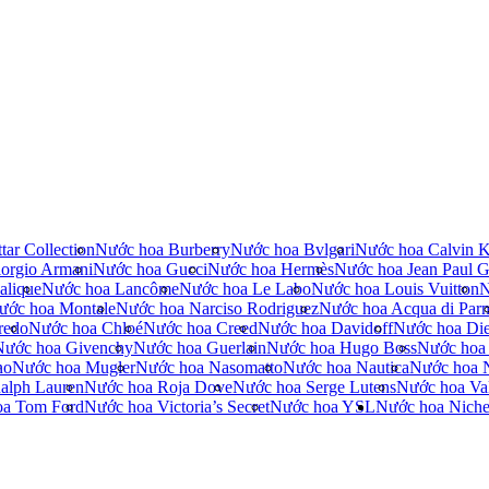
tar Collection
Nước hoa Burberry
Nước hoa Bvlgari
Nước hoa Calvin K
orgio Armani
Nước hoa Gucci
Nước hoa Hermès
Nước hoa Jean Paul Ga
alique
Nước hoa Lancôme
Nước hoa Le Labo
Nước hoa Louis Vuitton
N
ước hoa Montale
Nước hoa Narciso Rodriguez
Nước hoa Acqua di Par
redo
Nước hoa Chloé
Nước hoa Creed
Nước hoa Davidoff
Nước hoa Die
Nước hoa Givenchy
Nước hoa Guerlain
Nước hoa Hugo Boss
Nước hoa
no
Nước hoa Mugler
Nước hoa Nasomatto
Nước hoa Nautica
Nước hoa 
alph Lauren
Nước hoa Roja Dove
Nước hoa Serge Lutens
Nước hoa Val
oa Tom Ford
Nước hoa Victoria’s Secret
Nước hoa YSL
Nước hoa Nich