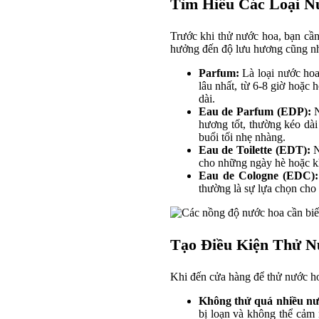
Tìm Hiểu Các Loại N
Trước khi thử nước hoa, bạn cần
hưởng đến độ lưu hương cũng n
Parfum:
Là loại nước hoa
lâu nhất, từ 6-8 giờ hoặc
dài.
Eau de Parfum (EDP):
N
hương tốt, thường kéo dà
buổi tối nhẹ nhàng.
Eau de Toilette (EDT):
N
cho những ngày hè hoặc k
Eau de Cologne (EDC):
thường là sự lựa chọn cho 
Tạo Điều Kiện Thử 
Khi đến cửa hàng để thử nước hoa
Không thử quá nhiều nư
bị loạn và không thể cảm 